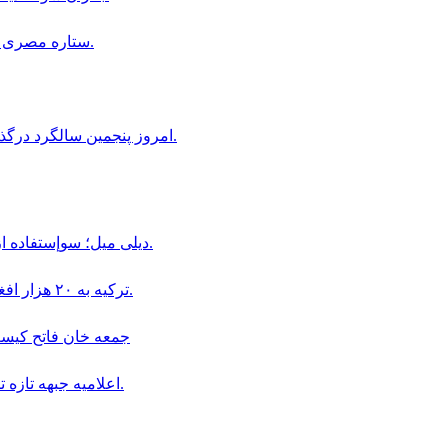
ستاره مصرى فوتبال، در آستانه پيوستن به باشگاه ترابزون اسپور تركيه است.
امروز پنجمین سالگرد درگذشت استاد عبدالله عاطفی، شخصیت فرهنگی افغانستان است.
ديلى ميل؛ سوإستفاده از كودكان در قالب «بجه بازى» همچنان در افغانستان ادامه دارد.
ترکیه به ۲۰ هزار افغان در بخش دامداری و پرورش حیوانات ویزای کاری داده است.
جمعه خان فاتح كيست و چگو
اعلاميه جبهه تازه تأسيس سپاهيان ميهن در باره سقوط اولين ولسوالى افغانستان.