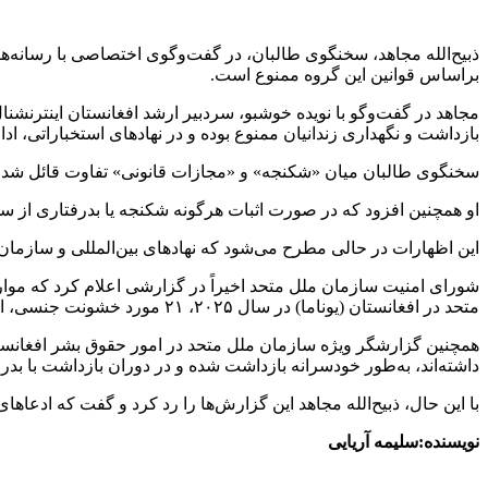
ذبیح‌الله مجاهد، سخنگوی طالبان، در گفت‌وگوی اختصاصی با رسانه‌ها،
براساس قوانین این گروه ممنوع است.
مجاهد در گفت‌وگو با نویده خوشبو، سردبیر ارشد افغانستان اینترنشنا
بازداشت و نگهداری زندانیان ممنوع بوده و در نهادهای استخباراتی، ادا
سخنگوی طالبان میان «شکنجه» و «مجازات قانونی» تفاوت قائل شد و 
او همچنین افزود که در صورت اثبات هرگونه شکنجه یا بدرفتاری از س
این اظهارات در حالی مطرح می‌شود که نهادهای بین‌المللی و سازمان
شورای امنیت سازمان ملل متحد اخیراً در گزارشی اعلام کرد که مو
متحد در افغانستان (یوناما) در سال ۲۰۲۵، ۲۱ مورد خشونت جنسی، از جمله تجاوز گروهی، علیه ۱۵ زن و ۶ دختر را مستند کرده است.
همچنین گزارشگر ویژه سازمان ملل متحد در امور حقوق بشر افغانستا
داشته‌اند، به‌طور خودسرانه بازداشت شده و در دوران بازداشت با ب
با این حال، ذبیح‌الله مجاهد این گزارش‌ها را رد کرد و گفت که ادعاه
نویسنده:سلیمه آریایی