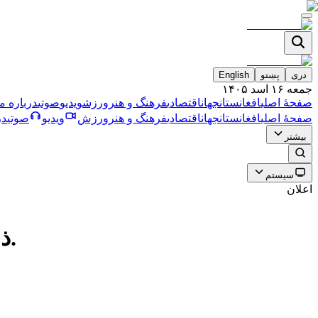
دری
پښتو
English
جمعه ۱۶ اسد ۱۴۰۵
صفحۀ اصلی
افغانستان
جهان
اقتصادی
فرهنگ و هنر
ورزش
ویدیو
صوتی
درباره ما
صفحۀ اصلی
افغانستان
جهان
اقتصادی
فرهنگ و هنر
ورزش
ویدیو
صوتی
در
بیشتر
سیستم
اعلان
ذبيح اللّه مجاهد؛ شكنجه زندانيان بر اساس قوانين طالبان ممنوع است.