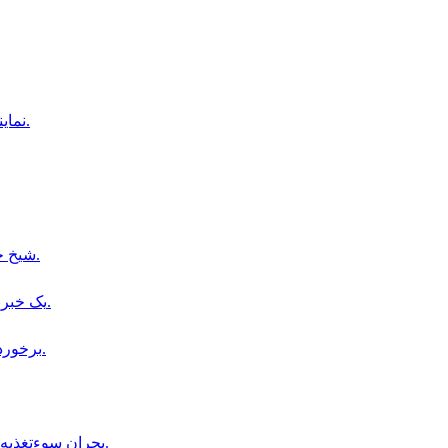
نمايندگان شهرک اميد سبز در اعتراض به دستور تخليه، راهى قندهار شدند.
شیخ حسینه: به بنگلادش بازمی‌گردم و خود را تسلیم محاکمه می‌کنم.
یک خبرنگار طلوع‌نیوز در بدخشان از سوی طالبان بازداشت شده است.
برخورد صاعقه با زمين مسابقه فوتبال در تايلند، يك بازيكن جان باخت.
بحران سوءتغذیه در هلمند؛ مراکز درمانی دیگر ظرفیت پذیرش بیماران را ندارند.