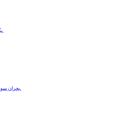
یک خبرنگار طلوع‌نیوز در بدخشان از سوی طالبان بازداشت شده است.
بحران سوءتغذیه در هلمند؛ مراکز درمانی دیگر ظرفیت پذیرش بیماران را ندارند.