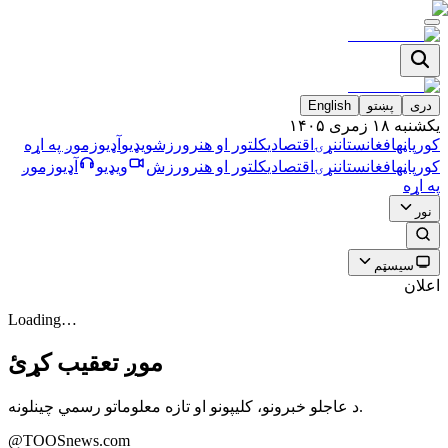
دری
پښتو
English
يکشنبه ۱۸ زمری ۱۴۰۵
کورپاڼه
افغانستان
نړۍ
اقتصادي
کلتور او هنر
ورزش
ویډیو
آډیو
زموږ په اړه
کورپاڼه
افغانستان
نړۍ
اقتصادي
کلتور او هنر
ورزش
ویډیو
آډیو
زموږ
په اړه
نور
سیسټم
اعلان
Loading…
موږ تعقیب کړئ
د عاجلو خبرونو، کلیپونو او تازه معلوماتو رسمي چینلونه.
@TOOSnews.com