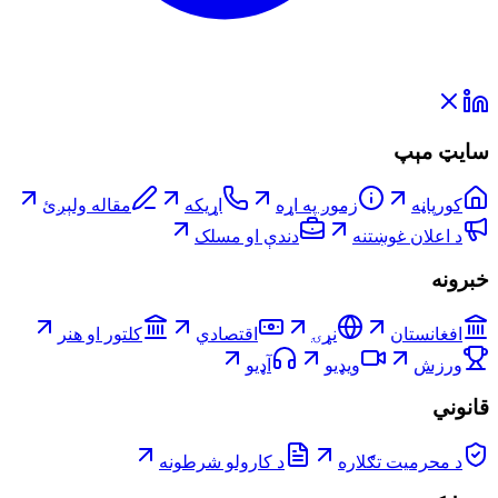
سایټ مېپ
کورپاڼه
زموږ په اړه
اړیکه
مقاله ولېږئ
د اعلان غوښتنه
دندې او مسلک
خبرونه
افغانستان
نړۍ
اقتصادي
کلتور او هنر
ورزش
ویډیو
آډیو
قانوني
د محرمیت تګلاره
د کارولو شرطونه