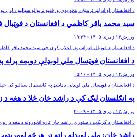
د افغانستان او اېرلنډ ترمنځ د پنځو یوې ورځنیو نړیوالو سیالیو د لړۍ
سید محمد باقر کاظمي د افغانستان د فوټبال ف
ورزش
۱۴ زمری ۱۴۰۵ • ۱۹:۳۴
د افغانستان د فوټبال فدراسیون اعلان کړی چې سید محمد باقر کاظم
د افغانستان فوټسال ملي لوبډلې دويمه پرله پ
ورزش
۱۴ زمری ۱۴۰۵ • ۰۵:۱۶
د افغانستان د فوټسال ملي لوبډلې د ټایلنډ په کانتیننټال سیالیو کې خپله دویمه پرله‌پسې ماته ومنله او د
په انګلستان لیګ کې د راشد خان ځلا د هغه د
ورزش
۱۳ زمری ۱۴۰۵ • ۲۰:۰۹
د افغانستان د کرېکټ د ستوري، راشد خان تازه انځورونه د هغه د زوی 
راشد خان: ملي لوبډله راته تر هرڅه لومړيتوب