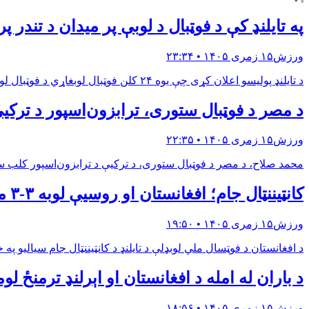
په تایلنډ کې د فوټبال د لوبې پر میدان د تندر پ
ورزش
۱۵ زمری ۱۴۰۵ • ۲۳:۳۴
د تایلنډ پولیسو اعلان کړی چې یوه ۲۴ کلن فوټبال لوبغاړي د فوټبال لوبې پر مهال د تندر د لګېدو له امله خپل ژوند له لاسه ورکړی.د پولیسو د معلوماتو له مخې، «سوفوان آوای» د سې شنبې په ور…
د مصر د فوټبال ستوری، ترابزون‌اسپور د ترک
ورزش
۱۵ زمری ۱۴۰۵ • ۲۲:۳۵
محمد صلاح، د مصر د فوټبال ستوری، د ترکیې د ترابزون‌اسپور کلب سره د یوځای کېدو په درشل کې دی. دغه ۳۴ کلن بریدګر، ورو
کانټیننټال جام؛ افغانستان او روسیې لوبه ۳-۳ مساوي پای ته ورسوله.
ورزش
۱۵ زمری ۱۴۰۵ • ۱۹:۵۰
د افغانستان د فوټسال ملي لوبډلې د تایلنډ د کانټیننټال جام سیالیو په خپله درېیمه لوبه کې له روسیې سره ۳-۳ مساوي وکړه او 
د باران له امله د افغانستان او اېرلنډ ترمنځ ل
ورزش
۱۵ زمری ۱۴۰۵ • ۱۸:۵۶