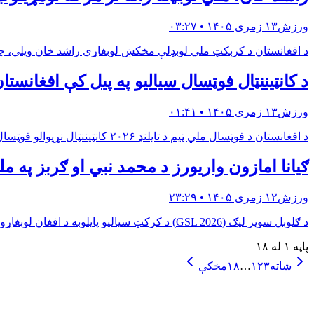
ورزش
۱۳ زمری ۱۴۰۵ • ۰۳:۲۷
د افغانستان د کرېکټ ملي لوبډلې مخکښ لوبغاړي راشد خان ویلي، چې ملي لوبډله ورته تر
د کانټیننټال فوټسال سیالیو په پیل کې افغانستان
ورزش
۱۳ زمری ۱۴۰۵ • ۰۱:۴۱
د افغانستان د فوټسال ملي ټیم د تایلنډ ۲۰۲۶ کانټیننټال نړیوالو فوټسال سیالیو کې خپله لومړنۍ لوبه د کوربه ټیم پر وړاندې د شپږ پر یو درنې ماتې سره پای ته ورسوله. دا لوبه د تایلنډ د نو…
ګيانا امازون واريورز د محمد نبي او ګربز په ملتيا د GSL اتلولي 
ورزش
۱۲ زمری ۱۴۰۵ • ۲۳:۲۹
د ګلوبل سوپر لیګ (GSL 2026) د کرکټ سیالیو پایلوبه د افغان لوبغاړو محمد نبي او رحمن‌الله ګربز د لوبډلې «ګیانا امازون واریورز» په اتلولۍ پای ته ورسېده.ګیانا امازون واریورز په یوه بې‌…
پاڼه ۱ له ۱۸
شاته
۳
۲
۱
…
۱۸
مخکې