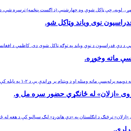
 لومړۍ لوبه، چې ټاکل شوې وه چهارشنبې (د اګست پنځمه) ترسره شي، د دو
دراسیون نوی ویاند وټاکل شو.
ي د دې فدراسیون د نوي ویاند په توګه ټاکل شوی دی. کاظمي د افغا
سې ماته وخوړه.
 ویتنام پر وړاندې یې د ۲-۱ په پایله کې لوبه وبایلله.د افغانستان یوازینی ګول رضا…
 زوی «ازلان» له ځانګړي حضور سره مل و.
«ازلان» ترڅنګ د انګلستان په «دي هانډرډ» لیګ سیالیو کې د هغه له ځل
 لري.