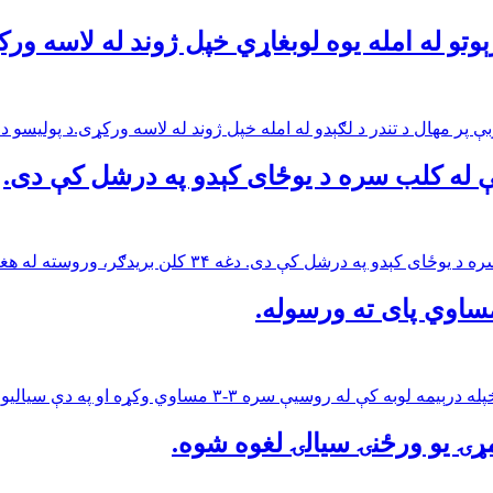
رېوتو له امله یوه لوبغاړي خپل ژوند له لاسه ور
یې له کلب سره د یوځای کېدو په درشل کې دی.
سته له هغه چې د تېر فصل په پای کې له لیورپول څخه جلا شو، اوس د آز…
په دې سیالیو کې یې خپله لومړنۍ نمره ترلاسه کړه.دا لوبه د چهار…
ومړۍ يو ورځنۍ سيالۍ لغوه شوه.