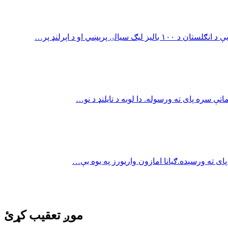
ښي او د اېرلنډ پر…
موږ تعقیب کړئ