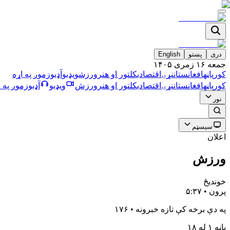
دری
پښتو
English
جمعه ۱۶ زمری ۱۴۰۵
کورپاڼه
افغانستان
نړۍ
اقتصادي
کلتور او هنر
ورزش
ویډیو
آډیو
زموږ په اړه
کورپاڼه
افغانستان
نړۍ
اقتصادي
کلتور او هنر
ورزش
ویډیو
آډیو
زموږ په ا
نور
سیسټم
اعلان
ورزش
خوندیځ
پرون • ۵:۳۷
په دې برخه کې تازه خبرونه
•
۱۷۶
پاڼه ۱ له ۱۸