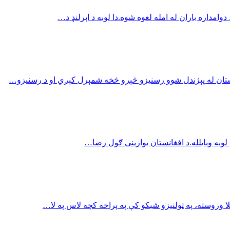
امداره باران له امله لغوه شوه.دا لوبه د اېرلنډ د…
نستان له پېژندل شوو رسنیزو څېرو څخه شمېرل کېږي او د رسنیزو…
ا وروسته، په ټولنیزو شبکو کې په پراخه کچه لاس په لا…