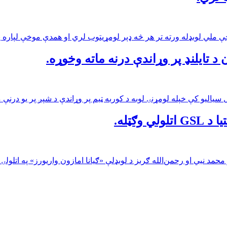
 هر څه ډېر لومړیتوب لري او همدې موخې لپاره یې د انګلستان د ۱۰۰ بالیز لیګ سیالۍ پرې
 د تایلنډ پر وړاندې درنه ماته وخوړه.
وګټله.