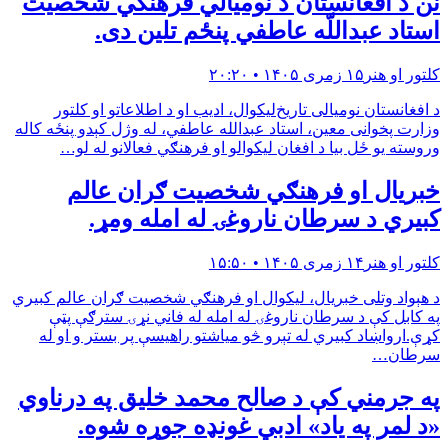
نن د افغانستان د نوميالي فرهنګي شخصيت
استاد عبداللّه عاطفي پنځم تلين دى.
کلتور او هنر
۱۵ زمری ۱۴۰۵ • ۲۰:۲۰
د افغانستان نومیالی تاریخ‌لیکوال، ادیب او د اطلاعاتو او کلتور
وزارت پخوانی معین، استاد عبدالله عاطفي، له وژل کېدو پنځه کاله
وروسته یو ځل بیا د افغان لیکوالو او فرهنګي فعالانو له لو…
خبريال او فرهنګي شخصيت ګران عالم
كبيري د سرطان ناروغۍ له امله ومړ.
کلتور او هنر
۱۴ زمری ۱۴۰۵ • ۱۵:۵۰
د هېواد وتلی خبریال، لیکوال او فرهنګي شخصیت ګران عالم کبیري
په کابل کې د سرطان ناروغۍ له امله له فاني نړۍ سترګې پټې
کړې.ارواښاد کبیري له تېرو څو میاشتو راهیسې پر بستر و او له
سرطان…
په جرمني کې د صالح محمد خلیق په درناوي
«د لمر په یاد» ادبي غونډه جوړه شوه.