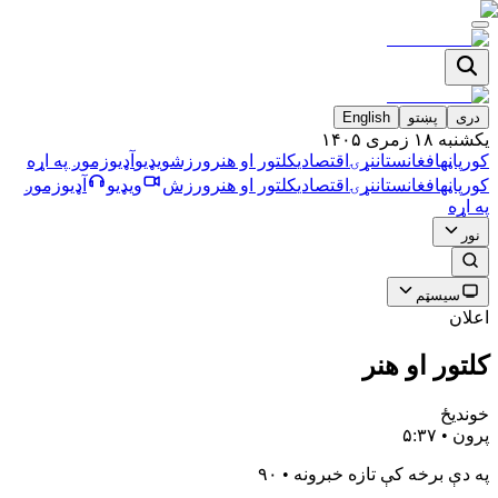
دری
پښتو
English
يکشنبه ۱۸ زمری ۱۴۰۵
کورپاڼه
افغانستان
نړۍ
اقتصادي
کلتور او هنر
ورزش
ویډیو
آډیو
زموږ په اړه
کورپاڼه
افغانستان
نړۍ
اقتصادي
کلتور او هنر
ورزش
ویډیو
آډیو
زموږ
په اړه
نور
سیسټم
اعلان
کلتور او هنر
خوندیځ
پرون • ۵:۳۷
په دې برخه کې تازه خبرونه
•
۹۰