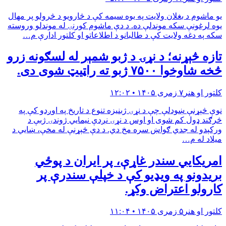
یو ماشوم د بغلان ولایت په یوه سیمه کې د څارویو د څرولو پر مهال
یوه لرغونې سکه موندلې ده. د دې ماشوم کورنۍ له موندلو وروسته
سکه په دغه ولایت کې د طالبانو د اطلاعاتو او کلتور ادارې م…
تازه څېړنه؛ د نړۍ د ژبو شمېر له لسګونه زرو
څخه شاوخوا ۷۵۰۰ ژبو ته راټیټ شوی دی.
کلتور او هنر
۷ زمری ۱۴۰۵ • ۱۲:۰۲
نوې څېړنې ښودلې چې د نړۍ ژبنیزه تنوع د تاریخ په اوږدو کې په
څرګند ډول کم شوی او اوس د نړۍ نږدې نیمایي ژوندۍ ژبې د
ورکېدو له جدي ګواښ سره مخ دي. د دې څېړنې له مخې، ښايي د
میلاد له م…
امریکایي سندر غاړې، پر ایران د پوځي
بریدونو په ویډیو کې د خپلې سندرې پر
کارولو اعتراض وکړ.
کلتور او هنر
۵ زمری ۱۴۰۵ • ۱۱:۰۴