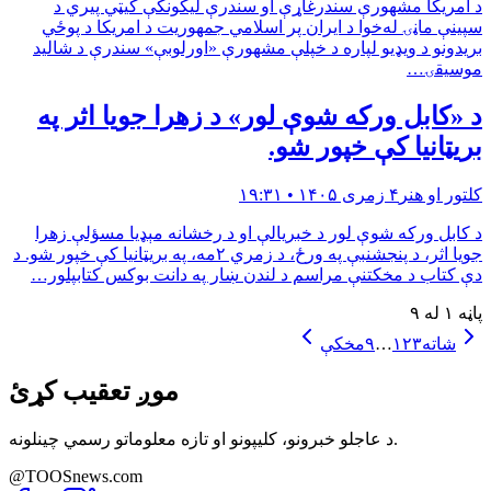
د امریکا مشهورې سندرغاړې او سندرې لیکونکې کیټي پيري د
سپینې ماڼۍ له‌خوا د ایران پر اسلامي جمهوریت د امریکا د پوځي
بریدونو د ویډیو لپاره د خپلې مشهورې «اورلوبې» سندرې د شالید
موسیقۍ…
د «کابل ورکه شوې لور» د زهرا جویا اثر په
بریټانیا کې خپور شو.
کلتور او هنر
۴ زمری ۱۴۰۵ • ۱۹:۳۱
د کابل ورکه شوې لور د خبریالې او د رخشانه مېډیا مسؤلې زهرا
جویا اثر، د پنجشنبې په ورځ، د زمري ۲مه، په بریټانیا کې خپور شو. د
دې کتاب د مخکتنې مراسم د لندن ښار په دانت بوکس کتابپلور…
پاڼه ۱ له ۹
شاته
۳
۲
۱
…
۹
مخکې
موږ تعقیب کړئ
د عاجلو خبرونو، کلیپونو او تازه معلوماتو رسمي چینلونه.
@TOOSnews.com