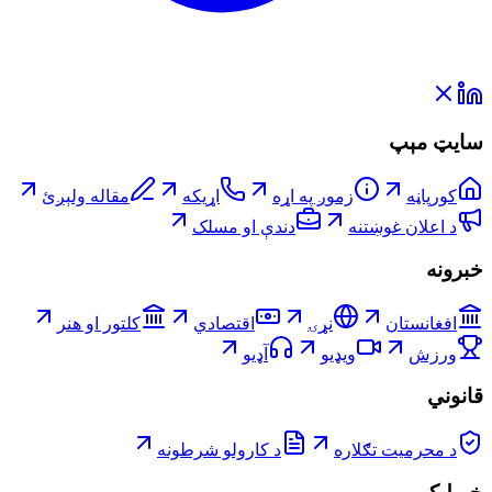
سایټ مېپ
کورپاڼه
زموږ په اړه
اړیکه
مقاله ولېږئ
د اعلان غوښتنه
دندې او مسلک
خبرونه
افغانستان
نړۍ
اقتصادي
کلتور او هنر
ورزش
ویډیو
آډیو
قانوني
د محرمیت تګلاره
د کارولو شرطونه