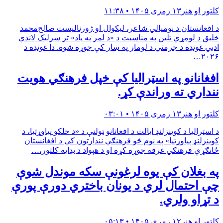
کلتور او هنر
۱۳ زمری ۱۴۰۵ • ۱۱:۳۸
د افغانستان د نومیالي شاعر، لیکوال او ژورنالیست صالح‌محمد
خلیق د لومړي تلین په مناسبت د «د لمر په یاد» تر سرلیک لاندې
ادبي غونډه د جرمني د لومار په ښار کې جوړه شوه. دا غونډه د
۲۰۲۶…
افغانانو په اسټراليا كې خپل فرهنګي هويت
ننداري ته وراندې كړ.
کلتور او هنر
۱۳ زمری ۱۴۰۵ • ۰۳:۰۱
د اسټرالیا د کوینزلنډ ایالت د افغانانو ټولنې د «د خلکو پیاوړتیا، د
کوینزلنډ پیاوړتیا» په نوم څو فرهنګي نندارتون کې د افغانستان
ځانګړې فرهنګي غرفه جوړه کړه او د هېواد د بډایه کلتور،…
په بغلان کې یوه لرغونې سکه موندل شوې
چې احتمال لري د یونان باختري دورې پورې
د تړاو ولري.
کلتور او هنر
۱۲ زمری ۱۴۰۵ • ۰۵:۱۳