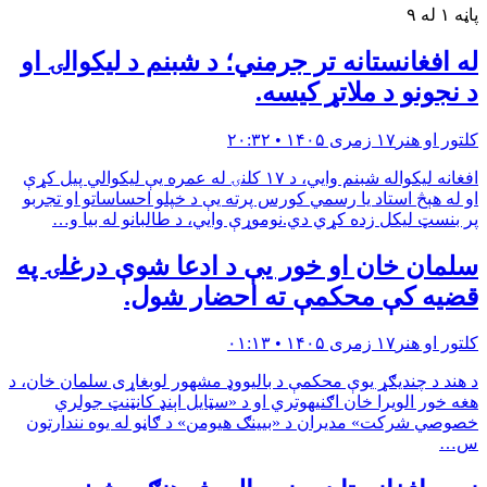
پاڼه ۱ له ۹
له افغانستانه تر جرمني؛ د شبنم د ليكوالۍ او
د نجونو د ملاتړ كيسه.
کلتور او هنر
۱۷ زمری ۱۴۰۵ • ۲۰:۳۲
افغانه لیکواله شبنم وايي، د ۱۷ کلنۍ له عمره یې لیکوالي پیل کړې
او له هېڅ استاد یا رسمي کورس پرته یې د خپلو احساساتو او تجربو
پر بنسټ لیکل زده کړي دي.نوموړې وايي، د طالبانو له بیا و…
سلمان خان او خور یې د ادعا شوې درغلۍ په
قضيه كې محكمې ته احضار شول.
کلتور او هنر
۱۷ زمری ۱۴۰۵ • ۰۱:۱۳
د هند د چندیګړ یوې محکمې د بالیووډ مشهور لوبغاړی سلمان خان، د
هغه خور الویرا خان اګنیهوتري او د «سټایل اېنډ کانټنټ جولري
خصوصي شرکت» مدیران د «بیینګ هیومن» د ګاڼو له یوه نندارتون
س…