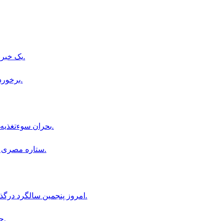
یک خبرنگار طلوع‌نیوز در بدخشان از سوی طالبان بازداشت شده است.
برخورد صاعقه با زمين مسابقه فوتبال در تايلند، يك بازيكن جان باخت.
بحران سوءتغذیه در هلمند؛ مراکز درمانی دیگر ظرفیت پذیرش بیماران را ندارند.
ستاره مصرى فوتبال، در آستانه پيوستن به باشگاه ترابزون اسپور تركيه است.
امروز پنجمین سالگرد درگذشت استاد عبدالله عاطفی، شخصیت فرهنگی افغانستان است.
جام كانتيننتال؛ افغانستان و روسيه به تساوى ٣ بر ٣ دست يافتند.