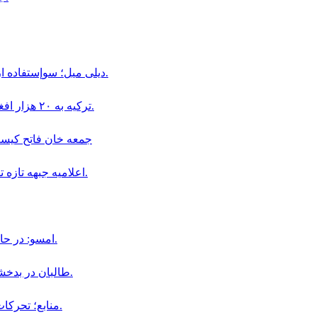
ديلى ميل؛ سوإستفاده از كودكان در قالب «بجه بازى» همچنان در افغانستان ادامه دارد.
ترکیه به ۲۰ هزار افغان در بخش دامداری و پرورش حیوانات ویزای کاری داده است.
جمعه خان فاتح كيست و چگو
اعلاميه جبهه تازه تأسيس سپاهيان ميهن در باره سقوط اولين ولسوالى افغانستان.
امسو: در حال حاضر ۸ خبرنگار افغان در زندان‌ های طالبان محبوس هستند.
طالبان در بدخشان، فرمانده پیشین محلی خود «جمعه خان» را بازداشت کردند.
منابع؛ تحركات نظامى جمعه خان فاتح در ولايت بدخشان افزايش يافته است.