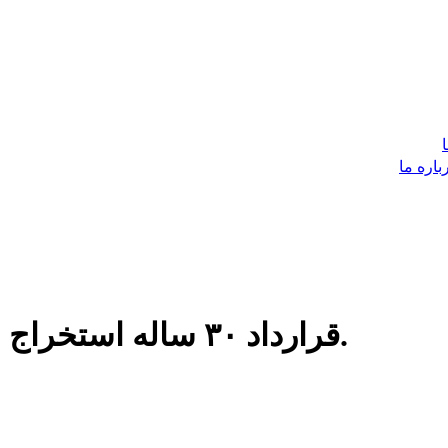
باره ما
قرارداد ٣٠ ساله استخراج معدن فلورايت در قندهار امضا شد.