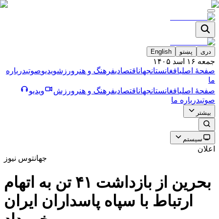
دری
پښتو
English
جمعه ۱۶ اسد ۱۴۰۵
صفحۀ اصلی
افغانستان
جهان
اقتصادی
فرهنگ و هنر
ورزش
ویدیو
صوتی
درباره
ما
صفحۀ اصلی
افغانستان
جهان
اقتصادی
فرهنگ و هنر
ورزش
ویدیو
صوتی
درباره ما
بیشتر
سیستم
اعلان
جهان
توس نیوز
بحرين از بازداشت ۴۱ تن به اتهام
ارتباط با سپاه پاسداران ايران