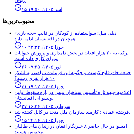
يافتند.
۱۵ اسد ۱۴۰۵، ۱۹:۵۰
محبوب‌ترین‌ها
ديلى ميل؛ سوإستفاده از كودكان در قالب «بجه بازى»
همچنان در افغانستان ادامه دارد.
۱۰ جوزا ۱۴۰۵، ۲۳:۲۴
ترکیه به ۲۰ هزار افغان در بخش دامداری و پرورش حیوانات
ویزای کاری داده است.
۲۶ ثور ۱۴۰۵، ۰۷:۲۵
جمعه خان فاتح كيست و چگونه اين فرمانده ناراضى به لشكر
١٠ هزار نفرى رسيد؟
۳۱ جوزا ۱۴۰۵، ۱۹:۱۲
اعلاميه جبهه تازه تأسيس سپاهيان ميهن در باره سقوط اولين
ولسوالى افغانستان.
۲۷ سرطان ۱۴۰۵، ۱۶:۳۶
فرشته عمادى؛ كارمند سازمان ملل متحد در كابل كشته شد.
۱۵ جوزا ۱۴۰۵، ۲۲:۱۶
امسو: در حال حاضر ۸ خبرنگار افغان در زندان‌ های طالبان
محبوس هستند.