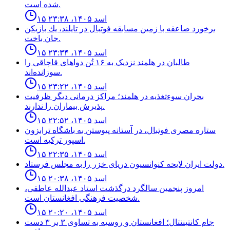
شده است.
۱۵ اسد ۱۴۰۵، ۲۳:۳۸
برخورد صاعقه با زمين مسابقه فوتبال در تايلند، يك بازيكن
جان باخت.
۱۵ اسد ۱۴۰۵، ۲۳:۳۴
طالبان در هلمند نزدیک به ۱۶ تُن دواهای قاچاقی را
سوزانده‌اند.
۱۵ اسد ۱۴۰۵، ۲۳:۲۲
بحران سوءتغذیه در هلمند؛ مراکز درمانی دیگر ظرفیت
پذیرش بیماران را ندارند.
۱۵ اسد ۱۴۰۵، ۲۲:۵۲
ستاره مصرى فوتبال، در آستانه پيوستن به باشگاه ترابزون
اسپور تركيه است.
۱۵ اسد ۱۴۰۵، ۲۲:۳۵
دولت ايران لايحه كنوانسيون درياى خزر را به مجلس فرستاد.
۱۵ اسد ۱۴۰۵، ۲۰:۳۸
امروز پنجمین سالگرد درگذشت استاد عبدالله عاطفی،
شخصیت فرهنگی افغانستان است.
۱۵ اسد ۱۴۰۵، ۲۰:۲۰
جام كانتيننتال؛ افغانستان و روسيه به تساوى ٣ بر ٣ دست