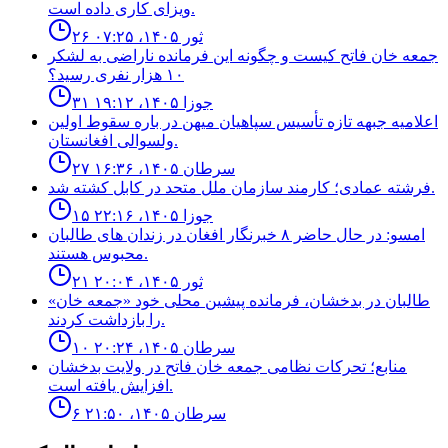
ویزای کاری داده است.
۲۶ ثور ۱۴۰۵، ۰۷:۲۵
جمعه خان فاتح كيست و چگونه اين فرمانده ناراضى به لشكر
١٠ هزار نفرى رسيد؟
۳۱ جوزا ۱۴۰۵، ۱۹:۱۲
اعلاميه جبهه تازه تأسيس سپاهيان ميهن در باره سقوط اولين
ولسوالى افغانستان.
۲۷ سرطان ۱۴۰۵، ۱۶:۳۶
فرشته عمادى؛ كارمند سازمان ملل متحد در كابل كشته شد.
۱۵ جوزا ۱۴۰۵، ۲۲:۱۶
امسو: در حال حاضر ۸ خبرنگار افغان در زندان‌ های طالبان
محبوس هستند.
۲۱ ثور ۱۴۰۵، ۲۰:۰۴
طالبان در بدخشان، فرمانده پیشین محلی خود «جمعه خان»
را بازداشت کردند.
۱۰ سرطان ۱۴۰۵، ۲۰:۲۴
منابع؛ تحركات نظامى جمعه خان فاتح در ولايت بدخشان
افزايش يافته است.
۶ سرطان ۱۴۰۵، ۲۱:۵۰