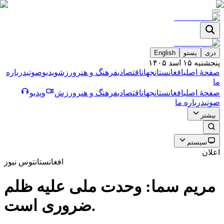
دری
پښتو
English
پنجشنبه ۱۵ اسد ۱۴۰۵
صفحۀ اصلی
افغانستان
جهان
اقتصادی
فرهنگ و هنر
ورزش
ویدیو
صوتی
درباره
ما
صفحۀ اصلی
افغانستان
جهان
اقتصادی
فرهنگ و هنر
ورزش
ویدیو
صوتی
درباره ما
بیشتر
سیستم
اعلان
افغانستان
توس نیوز
مریم سما: وحدت ملی علیه ظلم
ضروری است.