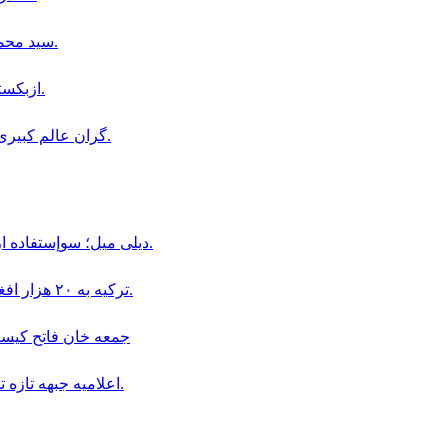
سيد محمد باقر كاظمى سخنگوى جديد فدراسيون فوتبال افغانستان شد.
ازبکستان برنامهٔ ۱۵ سالهٔ توسعهٔ شبکهٔ برق افغانستان را اجرا می‌کند.
گران عالم کبیری، خبرنگار و شخصیت فرهنگی بر اثر بیماری سرطان درگذشت.
ديلى ميل؛ سوإستفاده از كودكان در قالب «بجه بازى» همچنان در افغانستان ادامه دارد.
ترکیه به ۲۰ هزار افغان در بخش دامداری و پرورش حیوانات ویزای کاری داده است.
جمعه خان فاتح كيست و چگو
اعلاميه جبهه تازه تأسيس سپاهيان ميهن در باره سقوط اولين ولسوالى افغانستان.