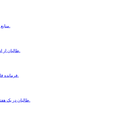
منابع محلى از بازداشت دوباره چندين زن توسط طالبان در هرات خبر دادند.
طالبان از استراتژى پنج ساله براى توسعه خدمات صحى در كشور رونمايى كردند.
فرمانده فاطميون: در صورت فراهم شدن امكانات، آماده جنگ با طالبان هستيم.
طالبان در یک هفته اخير بيش از ١٠ زن را به اتهام رعايت نكردن حجاب بازداشت كردند.