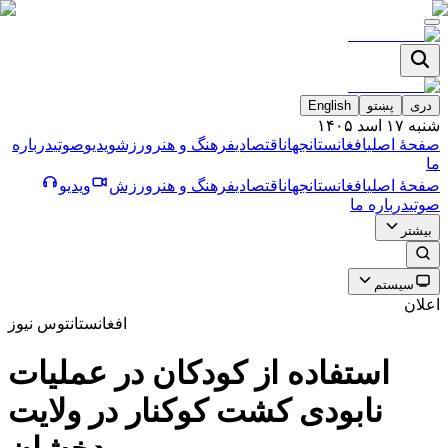
دری
پښتو
English
شنبه ۱۷ اسد ۱۴۰۵
صفحۀ اصلی
افغانستان
جهان
اقتصادی
فرهنگ و هنر
ورزش
ویدیو
صوتی
درباره
ما
صفحۀ اصلی
افغانستان
جهان
اقتصادی
فرهنگ و هنر
ورزش
ویدیو
صوتی
درباره ما
بیشتر
سیستم
اعلان
افغانستان
توس نیوز
استفاده از كودكان در عمليات
نابودى كشت كوكنار در ولايت