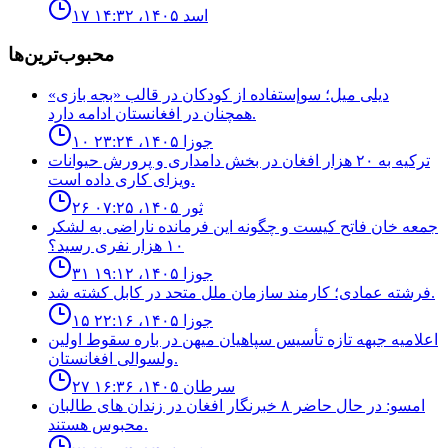
۱۷ اسد ۱۴۰۵، ۱۴:۳۲
محبوب‌ترین‌ها
ديلى ميل؛ سوإستفاده از كودكان در قالب «بجه بازى»
همچنان در افغانستان ادامه دارد.
۱۰ جوزا ۱۴۰۵، ۲۳:۲۴
ترکیه به ۲۰ هزار افغان در بخش دامداری و پرورش حیوانات
ویزای کاری داده است.
۲۶ ثور ۱۴۰۵، ۰۷:۲۵
جمعه خان فاتح كيست و چگونه اين فرمانده ناراضى به لشكر
١٠ هزار نفرى رسيد؟
۳۱ جوزا ۱۴۰۵، ۱۹:۱۲
فرشته عمادى؛ كارمند سازمان ملل متحد در كابل كشته شد.
۱۵ جوزا ۱۴۰۵، ۲۲:۱۶
اعلاميه جبهه تازه تأسيس سپاهيان ميهن در باره سقوط اولين
ولسوالى افغانستان.
۲۷ سرطان ۱۴۰۵، ۱۶:۳۶
امسو: در حال حاضر ۸ خبرنگار افغان در زندان‌ های طالبان
محبوس هستند.