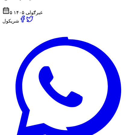
۵ غبرګولی ۱۴۰۵
شریکول