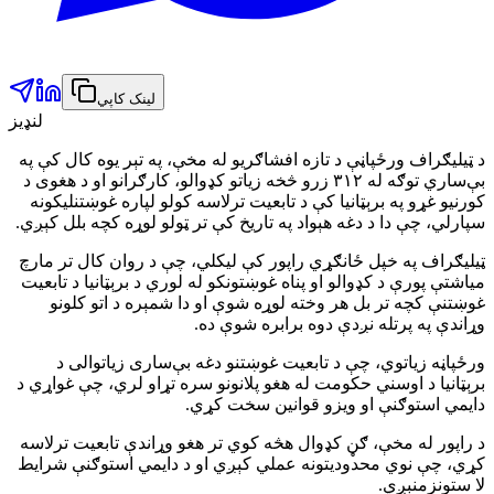
لینک کاپي
لنډیز
د ټیلیګراف ورځپاڼې د تازه افشاګریو له مخې، په تېر یوه کال کې په
بې‌ساري توګه له ۳۱۲ زرو څخه زیاتو کډوالو، کارګرانو او د هغوی د
کورنیو غړو په برېټانیا کې د تابعیت ترلاسه کولو لپاره غوښتنلیکونه
سپارلي، چې دا د دغه هېواد په تاریخ کې تر ټولو لوړه کچه بلل کېږي.
ټیلیګراف په خپل ځانګړي راپور کې لیکلي، چې د روان کال تر مارچ
میاشتې پورې د کډوالو او پناه غوښتونکو له لوري د برېټانیا د تابعیت
غوښتنې کچه تر بل هر وخته لوړه شوې او دا شمېره د اتو کلونو
وړاندې په پرتله نږدې دوه برابره شوې ده.
ورځپاڼه زیاتوي، چې د تابعیت غوښتنو دغه بې‌ساری زیاتوالی د
برېټانیا د اوسني حکومت له هغو پلانونو سره تړاو لري، چې غواړي د
دایمي استوګنې او ویزو قوانین سخت کړي.
د راپور له مخې، ګڼ کډوال هڅه کوي تر هغو وړاندې تابعیت ترلاسه
کړي، چې نوي محدودیتونه عملي کېږي او د دایمي استوګنې شرایط
لا ستونزمنېږي.