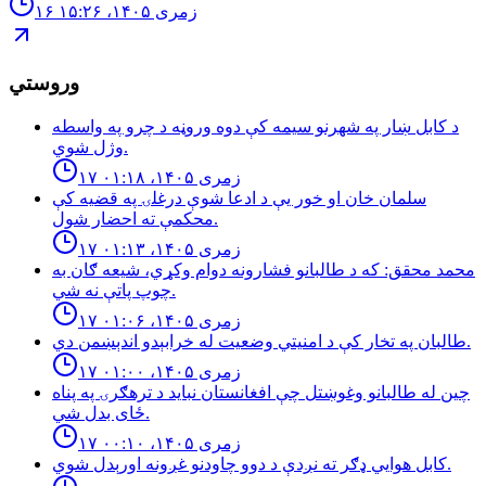
۱۶ زمری ۱۴۰۵، ۱۵:۲۶
وروستي
د كابل ښار په شهرنو سيمه كې دوه وروڼه د چرو په واسطه
وژل شوي.
۱۷ زمری ۱۴۰۵، ۰۱:۱۸
سلمان خان او خور یې د ادعا شوې درغلۍ په قضيه كې
محكمې ته احضار شول.
۱۷ زمری ۱۴۰۵، ۰۱:۱۳
محمد محقق: كه د طالبانو فشارونه دوام وكړي، شيعه ګان به
چوپ پاتې نه شي.
۱۷ زمری ۱۴۰۵، ۰۱:۰۶
طالبان په تخار کې د امنيتي وضعيت له خرابېدو اندېښمن دي.
۱۷ زمری ۱۴۰۵، ۰۱:۰۰
چین له طالبانو وغوښتل چې افغانستان نباید د ترهګرۍ په پناه
ځای بدل شي.
۱۷ زمری ۱۴۰۵، ۰۰:۱۰
كابل هوايي ډګر ته نږدې د دوو چاودنو غږونه اورېدل شوي.