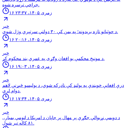
جراحي ترسره شوه.
۱۶ زمری ۱۴۰۵، ۲۳:۳۷
خبر
د حوثيانو تازه بريدونه؛ په يمن كې ٣٠ دولتي سرتېري وژل شوي.
۱۶ زمری ۱۴۰۵، ۲۰:۱۶
خبر
د مونیخ محکمې یو افغان وګړی په عمري بند محکوم کړ.
۱۶ زمری ۱۴۰۵، ۱۹:۰۳
خبر
درې افغانې خویندې په پولنډ کې نادرکه شوي، د پولیسو څېړنې لاهم
دوام لري.
۱۶ زمری ۱۴۰۵، ۱۷:۳۴
خبر
د دويمې نړيوالې جګړې پر مهال پر جاپان د امريکا د اټومي بمبارۍ
۸۱ کاله تېر شول.