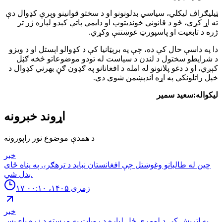
ټیلیګراف لیکلي، سیاسي بدلونونو او د سختو قوانینو وېرې کډوال دې
ته اړ کړي، څو د قانوني خوندیتوب او دایمي پاتې کېدو لپاره ژر تر
ژره د تابعیت او پاسپورټ غوښتنې وکړي.
دا په داسې حال کې ده، چې په برېټانیا کې د کډوالو اېستل او د ویزو
د شرایطو سختول د لندن د سیاست له تودو موضوعاتو څخه ګڼل
کېږي، او د دغو پلانونو له امله د افغانانو په ګډون ګڼ بهرني کډوال د
خپل راتلونکي په اړه اندېښمن شوي دي.
لیکواله:سعید سمیر
اړوند خبرونه
د همدې موضوع نور راپورونه
خبر
چین له طالبانو وغوښتل چې افغانستان نباید د ترهګرۍ په پناه ځای
بدل شي.
۱۷ زمری ۱۴۰۵، ۰۰:۱۰
خبر
په اتریش کې د لومړي ځل لپاره د روباټ په مرسته د زړه بای‌پس