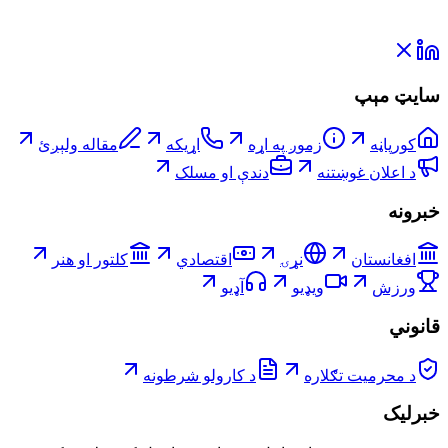
سایټ مېپ
کورپاڼه
زموږ په اړه
اړیکه
مقاله ولېږئ
د اعلان غوښتنه
دندې او مسلک
خبرونه
افغانستان
نړۍ
اقتصادي
کلتور او هنر
ورزش
ویډیو
آډیو
قانوني
د محرمیت تګلاره
د کارولو شرطونه
خبرلیک