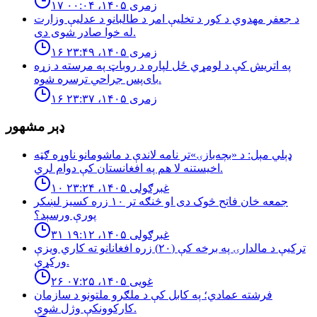
۱۷ زمری ۱۴۰۵، ۰۰:۰۴
د جعفر مهدوي د کور د تخلیې امر د طالبانو د عدلیې وزارت
له خوا صادر شوی دی.
۱۶ زمری ۱۴۰۵، ۲۳:۴۹
په اتریش کې د لومړي ځل لپاره د روباټ په مرسته د زړه
بای‌پس جراحي ترسره شوه.
۱۶ زمری ۱۴۰۵، ۲۳:۳۷
ډېر مشهور
ډېلي مېل: د «بچه‌بازۍ»تر نامه لاندې د ماشومانو ناوړه ګټه
اخیستنه لا هم په افغانستان کې دوام لري.
۱۰ غبرګولی ۱۴۰۵، ۲۳:۲۴
جمعه خان فاتح څوک دی او څنګه تر ۱۰ زره کسیز لښکر
پورې ورسېد؟
۳۱ غبرګولی ۱۴۰۵، ۱۹:۱۲
تركيې د مالدارۍ په برخه كې (٢٠) زره افغانانو ته كاري ويزې
وركړې.
۲۶ غویی ۱۴۰۵، ۰۷:۲۵
فرشته عمادي؛ په کابل کې د ملګرو ملتونو د سازمان
کارکوونکې وژل شوې.