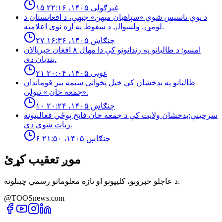
۱۵ غبرګولی ۱۴۰۵، ۲۲:۱۶
د نوې تاسیس شوې «سپاهیان میهن» جبهې، د افغانستان د
لومړۍ ولسوالۍ د سقوط په اړه نوې اعلامیه.
۲۷ چنګاښ ۱۴۰۵، ۱۶:۳۶
امسو: د طالبانو په زندانونو كې دا مهال ٨ افغان خبريالان
بنديان دي.
۲۱ غویی ۱۴۰۵، ۲۰:۰۴
طالبانو په بدخشان كې خپل پخوانى سيمه ييز قوماندان
«جمعه خان » نيولى.
۱۰ چنګاښ ۱۴۰۵، ۲۰:۲۴
سرچینې:بدخشان ولایت کې د جمعه خان فاتح پوځي فعالیتونه
زیات شوي دي.
۶ چنګاښ ۱۴۰۵، ۲۱:۵۰
موږ تعقیب کړئ
د عاجلو خبرونو، کلیپونو او تازه معلوماتو رسمي چینلونه.
@TOOSnews.com