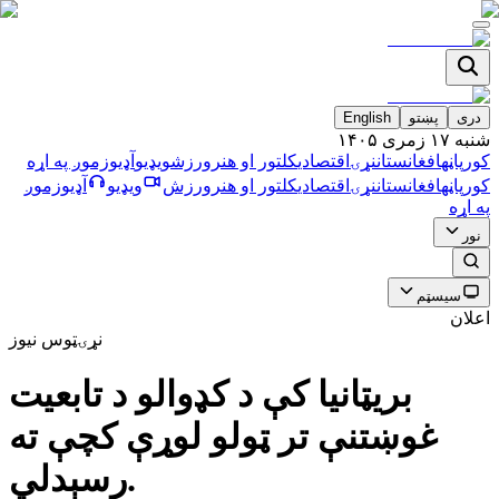
دری
پښتو
English
شنبه ۱۷ زمری ۱۴۰۵
کورپاڼه
افغانستان
نړۍ
اقتصادي
کلتور او هنر
ورزش
ویډیو
آډیو
زموږ په اړه
کورپاڼه
افغانستان
نړۍ
اقتصادي
کلتور او هنر
ورزش
ویډیو
آډیو
زموږ
په اړه
نور
سیسټم
اعلان
نړۍ
ټوس نیوز
بريټانيا كې د كډوالو د تابعيت
غوښتنې تر ټولو لوړې كچې ته
رسېدلي.