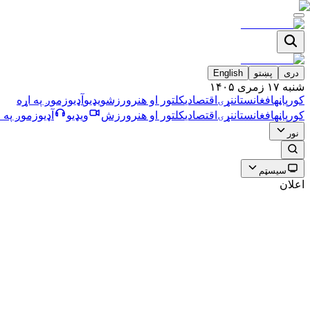
دری
پښتو
English
شنبه ۱۷ زمری ۱۴۰۵
کورپاڼه
افغانستان
نړۍ
اقتصادي
کلتور او هنر
ورزش
ویډیو
آډیو
زموږ په اړه
کورپاڼه
افغانستان
نړۍ
اقتصادي
کلتور او هنر
ورزش
ویډیو
آډیو
زموږ په ا
نور
سیسټم
اعلان