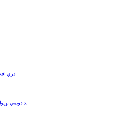
درې افغانې خویندې په پولنډ کې نادرکه شوي، د پولیسو څېړنې لاهم دوام لري.
د دويمې نړيوالې جګړې پر مهال پر جاپان د امريکا د اټومي بمبارۍ ۸۱ کاله تېر شول.