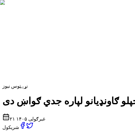
نړۍ
ټوس نیوز
۲۱ غبرګولی ۱۴۰۵
شریکول