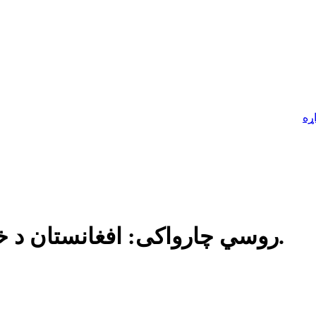
ړه
روسي چارواکی: افغانستان د خپلو ګاونډیانو لپاره جدي ګواښ دی.