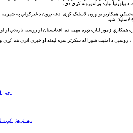
د پیاوړتیا لپاره وړاندیزونه کړي دي.
نیکي همکاریو یو تړون لاسلیک کړی. دغه تړون د غبرګولي په شپږمه د
 لاسلیک شو.
مکاري زموږ لپاره ډېره مهمه ده. افغانستان او روسیه تاریخي او اوږد
ې د روسیې د امنیت شورا له سکرتر سره لیدنه او خبرې اترې هم کړې و
چین له طالبانو وغوښتل چې افغانستان نباید د ترهګرۍ په پناه ځای بدل شي.
په اتریش کې د لومړي ځل لپاره د روباټ په مرسته د زړه بای‌پس جراحي ترسره شوه.