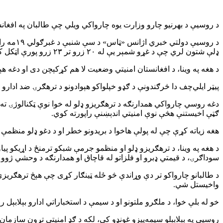
د روسیې د بهرنیو چارو وزارت یوه چارواکي ویلي چې طالبان په افغا
ډلې شتون لري چې د غړو شمېر یې له ۲۰ زرو تر ۲۳ زرو پورې اټکل کېږي.
د هغه په وینا، د افغانستان امنیتي وضعیت لا هم کړکېچن دی او دغه هې
پیټر ایلي‌چف دا څرګندونې د ګډو خپلواکو هېوادونو د ترهګرۍ ضد ادار
دغه روسي چارواکي همدارنګه د ترهګریزو ډلو له خوا نوې ټکنالوژۍ ت
ګټې اخیستنې هڅې نوې امنیتي اندېښنې راپورته کوي.
هغه زیاته کړې چې له پولې هاخوا د بریدونو خطر او د دغو ډلو منظمې ه
د هغه په وینا، د ترهګریزو ډلو او منظمو جرمې شبکو ترمنځ د اړیکو پی
سوداګرۍ، د قیمتي ډبرو او فلزاتو له قاچاق او همدارنګه د وحشي ژوو
د طالبانو چارواکو تر دې وړاندې څو ځله ټینګار کړی چې هېڅ ترهګریزې 
واخیستل شي.
خو له بلې خوا، د ملګرو ملتونو او د سیمې د استخباراتي ادارو بېلابېل
روسیې په بېلابېلو سیمه‌ییزو غونډو کې، لکه د ګډ امنیتي تړون سازمان،