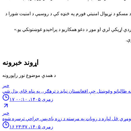
 مسکو د نړیوال امنیتي فورم په څنډه کې د روسیې د امنیت شورا د
ې اړیکې لري او موږ د دغو همکاریو د پراخېدو غوښتونکي یو.»
ې.
اړوند خبرونه
د همدې موضوع نور راپورونه
خبر
۱۷ زمری ۱۴۰۵، ۰۰:۱۰
خبر
۱۶ زمری ۱۴۰۵، ۲۳:۳۷