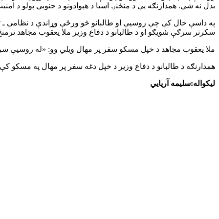
بدل نه شي. همدارنګه یې د منځنۍ اسیا د هېوادونو د جنوبي پولو د امنیت 
په داسې حال کې چې روسیې او طالبانو څو ورځې وړاندې د نظامي ـ تخ
سکرتر سرګې شویګو او د طالبانو د دفاع وزیر ملا یعقوب مجاهد ترمنځ
ملا یعقوب مجاهد د خپل مسکو سفر پر مهال ویلي وو: «له روسیې سره ه
همدارنګه د طالبانو د دفاع وزیر د خپل دغه سفر پر مهال په مسکو ک
لیکواله:سلیمه آریایي