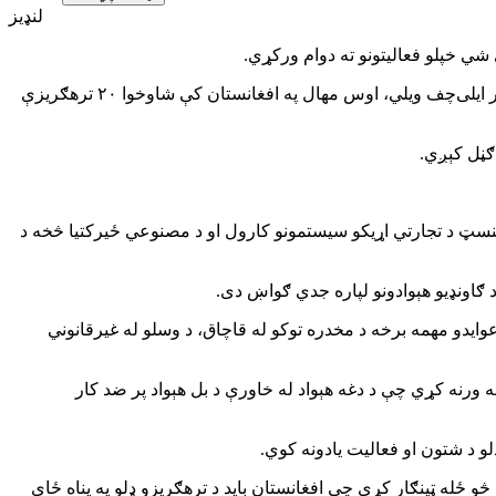
لنډیز
ي خپلو فعالیتونو ته دوام ورکړي.
د روسیې دولتي خبري اژانس «ټاس» د سې شنبې د غبرګولي ۱۹مه راپور ورکړی چې د دغه وزارت د نوو ننګونو او ګواښونو د څانګې مشر پیټر ایلی‌چف ویلي، اوس مهال په افغانستان کې شاوخوا ۲۰ ترهګریزې
 ګڼل کېږي.
بنسټ د تجارتي اړیکو سیستمونو کارول او د مصنوعي ځیرکتیا څخه د
 ګاونډیو هېوادونو لپاره جدي ګواښ دی.
عوایدو مهمه برخه د مخدره توکو له قاچاق، د وسلو له غیرقانوني
ه ورنه کړي چې د دغه هېواد له خاورې د بل هېواد پر ضد کار
لو د شتون او فعالیت یادونه کوي.
څو ځله ټینګار کړی چې افغانستان باید د ترهګریزو ډلو په پناه ځای