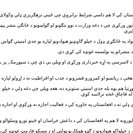
نستان کې لا هم داسې شرایط برابروي چې ځینې ترهګریزې ډلې وکولای ش
واد په ځانګړي ډول د خپلو ګاونډیو هېوادونو لپاره یو جدي امنیتي ګواښ
و د مشرانو په نولسمه غونډه کې کړي دي.
ه د لاسرسي په اړه خبرداری ورکړی او ویلي یې دي چې د سپوږمکۍ پر 
څې د زیانمنو او کمزورو قشرونو د جذب او افراطیت ته د اړولو لپاره د
اوړتیا هم یوه بله جدي امنیتي ستونزه ده. هغه ویلي چې دغه ډلې د خپلو 
 له قاچاق څخه ترلاسه کوي.
ډلې ته د افغانستان په خاوره کې د فعالیت اجازه نه ورکوي او اجازه ب
 راپورونه لا هم په افغانستان کې د داعش خراسان او ځینو نورو وسلوالو ډ
 د خپلواکو هېوادونو د ګډو همکاریو ټولنې او د مسکو فارمټ غونډو کې، 