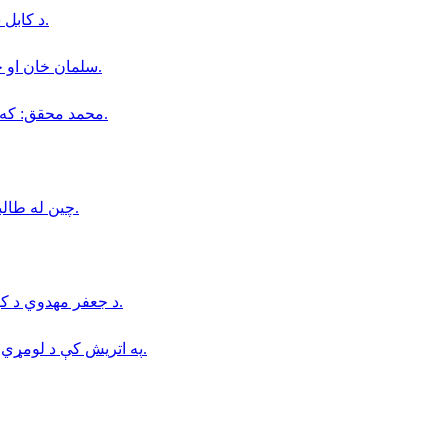
د كابل ښار په شهرنو سيمه كې دوه وروڼه د چرو په واسطه وژل شوي.
سلمان خان او خور یې د ادعا شوې درغلۍ په قضيه كې محكمې ته احضار شول.
محمد محقق: كه د طالبانو فشارونه دوام وكړي، شيعه ګان به چوپ پاتې نه شي.
چین له طالبانو وغوښتل چې افغانستان نباید د ترهګرۍ په پناه ځای بدل شي.
د جعفر مهدوي د کور د تخلیې امر د طالبانو د عدلیې وزارت له خوا صادر شوی دی.
په اتریش کې د لومړي ځل لپاره د روباټ په مرسته د زړه بای‌پس جراحي ترسره شوه.