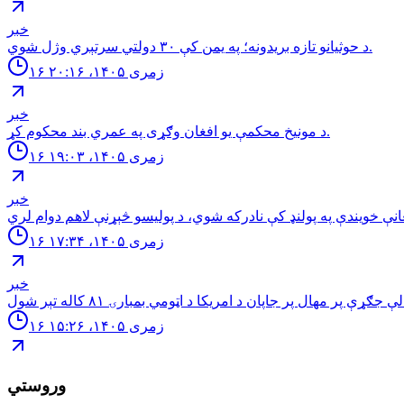
خبر
د حوثيانو تازه بريدونه؛ په يمن كې ٣٠ دولتي سرتېري وژل شوي.
۱۶ زمری ۱۴۰۵، ۲۰:۱۶
خبر
د مونیخ محکمې یو افغان وګړی په عمري بند محکوم کړ.
۱۶ زمری ۱۴۰۵، ۱۹:۰۳
خبر
۱۶ زمری ۱۴۰۵، ۱۷:۳۴
خبر
۱۶ زمری ۱۴۰۵، ۱۵:۲۶
وروستي