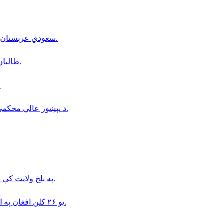
سعودي عربستان، ترکیې او پاکستان مکه کې درې‌اړخیز دفاعي تړون لاسلیک کړ.
طالبان: سږكال نږدې ١۶ زره كډوالې كورنۍ كندوز ته ستنې شوي دي.
د افغانستان په 
د پېښور عالي محکمې د دوو پخوانیو افغان پوځیانو د موقتي استوګنې غوښتنه رد کړه.
په بلخ ولایت کې په ترافیکي پېښه کې درې کسان وژل شوي او دوه نور ټپیان دي.
یو ۲۶ کلن افغان په اتریش کې پر دوو ۱۶ کلنو نجونو د جنسي تېري په تور نیول شوی.