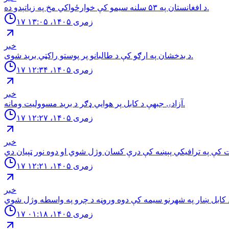
د افغانستان په ۵۳ سلنه سيمو كې خوارځواکي مخ په زياتېدو ده.
۱۷ زمری ۱۴۰۵، ۱۳:۰۵
خبر
د بدخشان په ارګو کې د طالبانو پر پوستو راکټي برید شوی.
۱۷ زمری ۱۴۰۵، ۱۲:۳۴
خبر
آزادۍ جبهې د کابل پر هوايي ډګر د برید مسوولیت ومانه.
۱۷ زمری ۱۴۰۵، ۱۲:۲۷
خبر
۱۷ زمری ۱۴۰۵، ۱۲:۲۱
خبر
۱۷ زمری ۱۴۰۵، ۰۱:۱۸