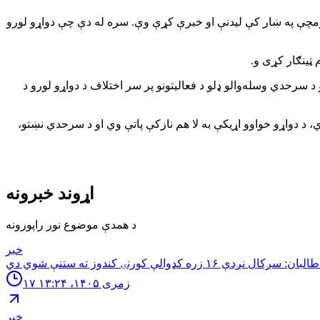
ارومچې په ښار کې لیدنې او خبرې کړې وې. سره له دې چې دواړو لورو
 ټینګار کړی و.
د سرحدي وسله‌والو ډلو د فعالیتونو پر سر اختلاف د دواړو لورو د
 د دواړو خواوو اړیکې به لا هم نازکې پاتې وي او د سرحدي نښتو،
اړوند خبرونه
د همدې موضوع نور راپورونه
خبر
ته ستنې شوي دي.
۱۷ زمری ۱۴۰۵، ۱۳:۲۴
خبر