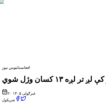
افغانستان
ټوس نیوز
۲۰ غبرګولی ۱۴۰۵
شریکول