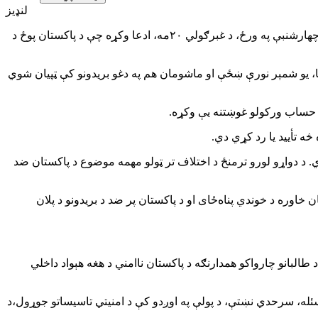
لنډیز
د امنیتي کړکېچونو له زیاتېدو سره د طالبانو او پاکستان ترمنځ اړیکې یو ځل بیا نوې مرحلې ته دننه شوي دي. د طالبانو ویاند ذبیح‌الله مجاهد د چهارشنبې په ورځ، د غبرګولي ۲۰مه، ادعا وکړه چې د پاکستان پوځ د
ن‌ږیری سړی شامل دي. د هغه په وینا، یو شمېر نورې ښځې او ماشومان هم په دغو بریدونو کې ټپیان شوي
 د حساب ورکولو غوښتنه یې وکړه.
څه تأیید یا رد کړي دي.
 د دواړو لورو ترمنځ د اختلاف تر ټولو مهمه موضوع د پاکستان ضد
خاوره د خوندي پناه‌ځای او د پاکستان پر ضد د بریدونو د پلان
 طالبانو چارواکو همدارنګه د پاکستان ناامني د هغه هېواد داخلي
سئله، سرحدي نښتې، د پولې په اوږدو کې د امنیتي تاسیساتو جوړول،د