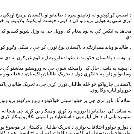
تېرې شپې په هوايي بریدونو کې د کونړ، خوست او پکتیکا ولایتونو په ځینو سیمو کې لږ تر لږه ۱۳ کسان و
دي.
د طالبانو ویاند همدارنګه د پاکستان پوځ تورن کړ چې د ملکي وګړو کو
تر اوسه د پاکستان حکومت د دغو ادعاوو په اړه کوم غبرګون نه دی ښودل
دا پېښه په داسې حال کې رامنځته شوې چې په وروستیو میاشتو کې د طا
وسله‌والو ډلو، په ځانګړي ډول د تحریک طالبان پاکستان، د فعالیتونو 
پاکستاني چارواکو څو ځله طالبان تورن کړي چې د تحریک طالبان پاکستان
جوړولو لپاره وکاروي.
اسلام‌آباد باور لري چې پر خپلو امنیتي ځواکونو د ډېرو مرګونو بریدونو
په مقابل کې، طالبانو دا تورونه رد کړي او ټینګار یې کړی چې هېچا ته 
ستونزه بللې او د حل لپاره یې د اسلام‌آباد پر امنیتي تګلارو ټینګار کړی
د دواړو خواوو اختلافات یوازې د تحریک طالبان پاکستان تر موضوع پور
پولې هاخوا بریدونه او له پاکستانه د افغان کډوالو پراخ ایستل هم د کا