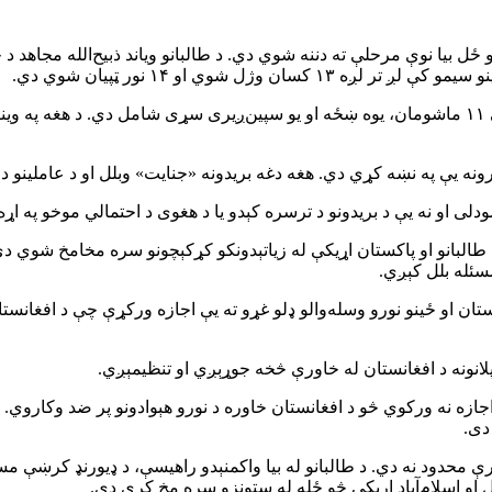
ژل شوي او ۱۴ نور ټپیان شوي دي.
مجاهد په ایکس کې په یوه پیغام کې وویل چې په وژل شویو کسانو کې ۱۱ ماشومان، یوه ښځه او یو سپی
رونه یې په نښه کړي دي. هغه دغه بریدونه «جنایت» وبلل او د عاملینو
ی او نه یې د بریدونو د ترسره کېدو یا د هغوی د احتمالي موخو په اړه 
لبانو او پاکستان اړیکې له زیاتېدونکو کړکېچونو سره مخامخ شوي دي.
مسئله بلل کېږي.
 او ځینو نورو وسله‌والو ډلو غړو ته یې اجازه ورکړې چې د افغانستان 
 پلانونه د افغانستان له خاورې څخه جوړېږي او تنظیمېږي.
اجازه نه ورکوي څو د افغانستان خاوره د نورو هېوادونو پر ضد وکاروي. د
 دی.
ې محدود نه دي. د طالبانو له بیا واکمنېدو راهیسې، د ډیورنډ کرښې م
بل او اسلام‌آباد اړیکې څو ځله له ستونزو سره مخ کړې دي.