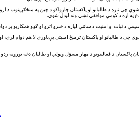
 شوې چې تازه د طالبانو او پاکستان چارواکو د چین په منځګړیتوب د 
وضوع په اړه د کومې موافقې نښې ونه لیدل شوې.
ې د ثبات او امنیت د ساتنې لپاره د خبرو اترو او ګډو همکاریو پر دوام
 چې د طالبانو او پاکستان ترمنځ امنیتي بې‌باوري لا هم دوام لري، او 
پاکستان د فعالیتونو د مهار مسؤل وبولي او طالبان دغه تورونه ردوي،
طالبان: سږكال نږدې ١۶ زره كډوالې كورنۍ كندوز 