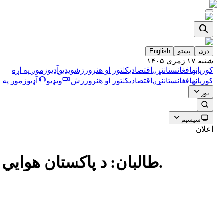
دری
پښتو
English
شنبه ۱۷ زمری ۱۴۰۵
کورپاڼه
افغانستان
نړۍ
اقتصادي
کلتور او هنر
ورزش
ویډیو
آډیو
زموږ په اړه
کورپاڼه
افغانستان
نړۍ
اقتصادي
کلتور او هنر
ورزش
ویډیو
آډیو
زموږ په ا
نور
سیسټم
اعلان
طالبان: د پاکستان هوايي بریدونو په ترڅ کې په درېیو ولایتونو کې لږ تر لږه ۱۳ کسان وژل شوي.