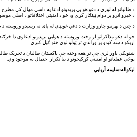
د طالبانو له لوري د دغو هوايي بریدونو ادعا په داسې مهال کې مطرح
د خبرو اترو پر دوام ټینګار کړی و، خو د امنیتي اختلافاتو د اصلي م
د چین د بهرنیو چارو وزارت د دغې غونډې له پای ته رسېدو وروسته د سیم
خو له دغو مذاکراتو لږ وخت وروسته د هوايي بریدونو ادعاوې دا څرګندوي
اړیکو د ښه کېدو پر وړاندې تر ټولو لوی خنډ ګڼل کېږي.
شنونکي باور لري چې تر هغه وخته چې پاکستان طالبان د تحریک طالبان 
پوځي عملیاتو او امنیتي کړکېچونو د بیا تکرار احتمال به موجود وي.
لیکواله:سلیمه آریایي