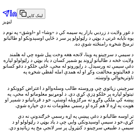
لینک کاپي
لنډیز
د غور ولایت د زردبي بازار په سیمه کې د «وشا» او «اوشق» په نوم د
یوه نایابه غرني د بوټي د راټولولو پر سر د ځایي اوسېدونکو او طالبانو
ترمنځ شخړه رامنځته شوې ده.
د سیمې د سرچینو په وینا، لانجه هغه وخت پیل شوه چې له هلمند
ولایت څخه د طالبانو اړوند یو شمېر کسان د یاد بوټي د راټولولو لپاره
دغې سیمې ته ورسېدل. د راپورونو له مخې، ځایي خلکو د دغو کسانو
د فعالیتونو مخالفت وکړ او له همدې امله لفظي شخړه په
تاوتریخوالي واوښته.
سرچینې زیاتوي چې وروسته طالب وسله‌والو د اعتراض کوونکو د
تیتولو لپاره پر خلکو ډزې کړي دي. د لومړنیو معلوماتو له مخې، په
پېښه کې ملکي وګړو ته مرګژوبله اوښتې، خو د قربانیانو د شمېر او
هویت په اړه لا هم کره او رسمي معلومات نه دي خپاره شوي.
تر اوسه طالبانو د دغې پېښې په اړه رسمي څرګندونې نه دي
کړي،خو د سیمې اوسېدونکي وایي چې د یاد بوټي د راټولولو او د
سیمې د طبیعي سرچینو د کنټرول پر سر لانجې مخ په زیاتېدو دي.