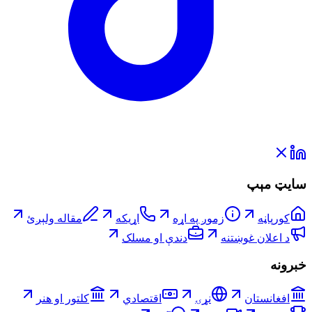
سایټ مېپ
کورپاڼه
زموږ په اړه
اړیکه
مقاله ولېږئ
د اعلان غوښتنه
دندې او مسلک
خبرونه
افغانستان
نړۍ
اقتصادي
کلتور او هنر