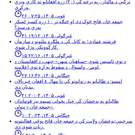
تركيې د مالدارۍ په برخه كې (٢٠) زره افغانانو ته كاري ويزې
وركړې.
۲۶ غویی ۱۴۰۵، ۰۷:۲۵
جمعه خان فاتح څوک دی او څنګه تر ۱۰ زره کسیز لښکر
پورې ورسېد؟
۳۱ غبرګولی ۱۴۰۵، ۱۹:۱۲
فرشته عمادي؛ په کابل کې د ملګرو ملتونو د سازمان
کارکوونکې وژل شوې.
۱۵ غبرګولی ۱۴۰۵، ۲۲:۱۶
د نوې تاسیس شوې «سپاهیان میهن» جبهې، د افغانستان د
لومړۍ ولسوالۍ د سقوط په اړه نوې اعلامیه.
۲۷ چنګاښ ۱۴۰۵، ۱۶:۳۶
امسو: د طالبانو په زندانونو كې دا مهال ٨ افغان خبريالان
بنديان دي.
۲۱ غویی ۱۴۰۵، ۲۰:۰۴
طالبانو په بدخشان كې خپل پخوانى سيمه ييز قوماندان
«جمعه خان » نيولى.
۱۰ چنګاښ ۱۴۰۵، ۲۰:۲۴
سرچینې:بدخشان ولایت کې د جمعه خان فاتح پوځي فعالیتونه
زیات شوي دي.