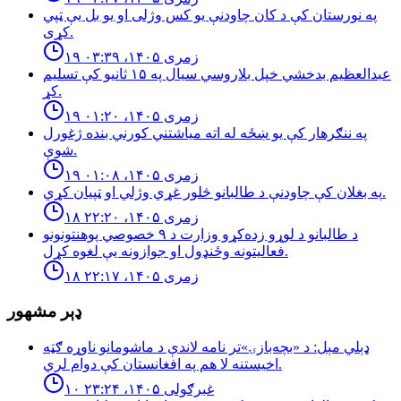
په نورستان کې د کان چاودنې یو کس وژلی او یو بل یې ټپي
کړی.
۱۹ زمری ۱۴۰۵، ۰۳:۳۹
عبدالعظیم بدخشي خپل بلاروسي سیال په ۱۵ ثانیو کې تسلیم
کړ.
۱۹ زمری ۱۴۰۵، ۰۱:۲۰
په ننګرهار کې يو ښځه له اته مياشتني كورني بنده ژغورل
شوې.
۱۹ زمری ۱۴۰۵، ۰۱:۰۸
په بغلان کې چاودنې د طالبانو څلور غړي وژلي او ټپیان کړي.
۱۸ زمری ۱۴۰۵، ۲۲:۲۰
د طالبانو د لوړو زده‌کړو وزارت د ۹ خصوصي پوهنتونونو
فعالیتونه وځنډول او جوازونه یې لغوه کړل.
۱۸ زمری ۱۴۰۵، ۲۲:۱۷
ډېر مشهور
ډېلي مېل: د «بچه‌بازۍ»تر نامه لاندې د ماشومانو ناوړه ګټه
اخیستنه لا هم په افغانستان کې دوام لري.
۱۰ غبرګولی ۱۴۰۵، ۲۳:۲۴