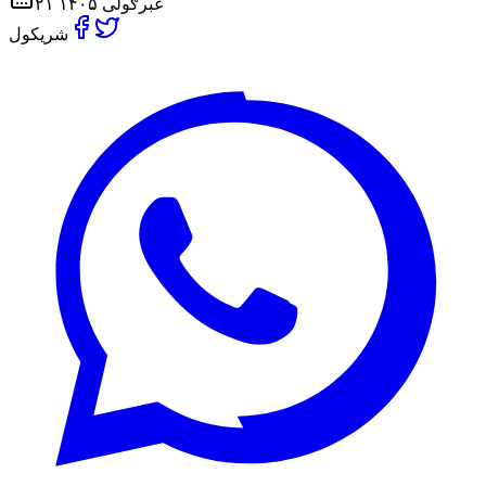
۲۱ غبرګولی ۱۴۰۵
شریکول