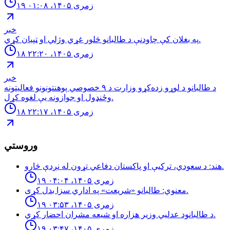
۱۹ زمری ۱۴۰۵، ۰۱:۰۸
خبر
په بغلان کې چاودنې د طالبانو څلور غړي وژلي او ټپیان کړي.
۱۸ زمری ۱۴۰۵، ۲۲:۲۰
خبر
د طالبانو د لوړو زده‌کړو وزارت د ۹ خصوصي پوهنتونونو فعالیتونه
وځنډول او جوازونه یې لغوه کړل.
۱۸ زمری ۱۴۰۵، ۲۲:۱۷
وروستي
هند: د سعودي، تركيې او پاكستان دفاعي تړون له نږدې څارو.
۱۹ زمری ۱۴۰۵، ۰۴:۰۴
معنوي: طالبانو «شريعت» په اداري سزا بدل كړى.
۱۹ زمری ۱۴۰۵، ۰۳:۵۳
د طالبانود عدليي وزير هزاره او شيعه مشران احضار كړي.
۱۹ زمری ۱۴۰۵، ۰۳:۴۷