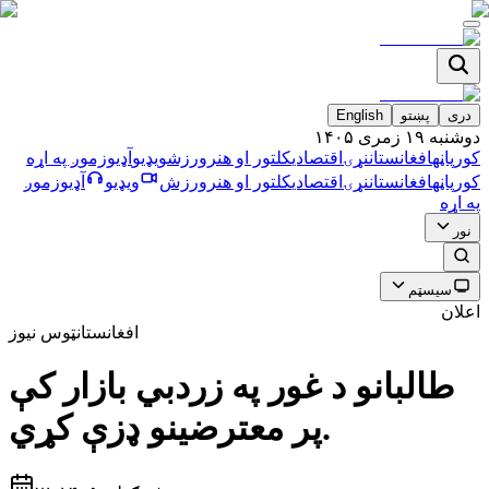
دری
پښتو
English
دوشنبه ۱۹ زمری ۱۴۰۵
کورپاڼه
افغانستان
نړۍ
اقتصادي
کلتور او هنر
ورزش
ویډیو
آډیو
زموږ په اړه
کورپاڼه
افغانستان
نړۍ
اقتصادي
کلتور او هنر
ورزش
ویډیو
آډیو
زموږ
په اړه
نور
سیسټم
اعلان
افغانستان
ټوس نیوز
طالبانو د غور په زردبي بازار كې
پر معترضينو ډزې كړي.