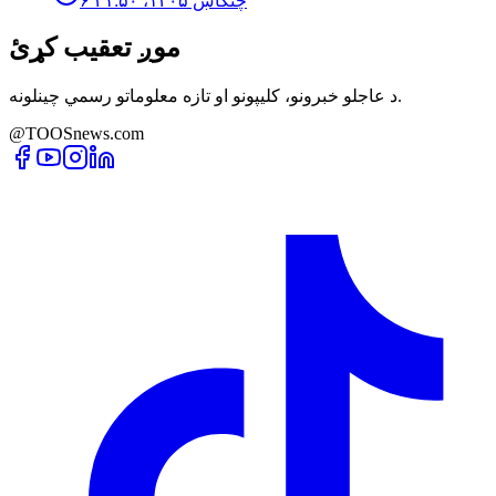
۶ چنګاښ ۱۴۰۵، ۲۱:۵۰
موږ تعقیب کړئ
د عاجلو خبرونو، کلیپونو او تازه معلوماتو رسمي چینلونه.
@TOOSnews.com