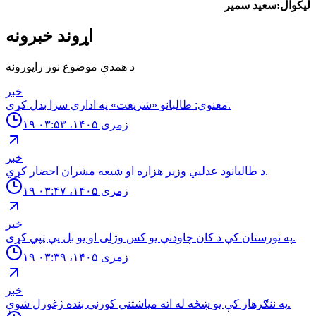
لیکوال:سعید سمیر
اړوند خبرونه
د همدې موضوع نور راپورونه
خبر
معنوي: طالبانو «شريعت» په اداري سزا بدل كړى.
۱۹ زمری ۱۴۰۵، ۰۳:۵۳
خبر
د طالبانود عدليي وزير هزاره او شيعه مشران احضار كړي.
۱۹ زمری ۱۴۰۵، ۰۳:۴۷
خبر
په نورستان کې د کان چاودنې یو کس وژلی او یو بل یې ټپي کړی.
۱۹ زمری ۱۴۰۵، ۰۳:۳۹
خبر
په ننګرهار کې يو ښځه له اته مياشتني كورني بنده ژغورل شوې.