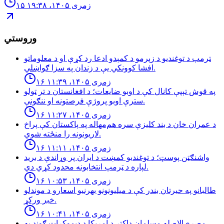
۱۵ زمری ۱۴۰۵، ۱۹:۳۸
وروستي
ټرمپ د توغندیو د زېرمو د کمېدو ادعا رد کړې او د معلوماتو
افشا کوونکي یې د زندان په سزا ګواښلي.
۱۶ زمری ۱۴۰۵، ۱۱:۳۹
په قوش تېپې کانال کې د اوبو ضایعات؛ د افغانستان د تر ټولو
سترې اوبو پروژې فرصتونه او ننګونې.
۱۶ زمری ۱۴۰۵، ۱۱:۲۷
د عمران خان د بند کلیزې سره هم‌مهاله په پاکستان کې پراخ
لاریونونه را منځته شوي.
۱۶ زمری ۱۴۰۵، ۱۱:۱۱
واشنګټن پوسټ؛ د توغندیو کمښت د ایران پر وړاندې د برید
لپاره د ټرمپ انتخابونه محدود کړي دي.
۱۶ زمری ۱۴۰۵، ۱۰:۵۳
طالبانو په حیرتان بندر کې د میلیونونو بهرنیو اسعارو د موندلو
خبر ورکړ.
۱۶ زمری ۱۴۰۵، ۱۰:۴۱
مصري‌الاصله مسلمان ډاکټر د امریکا د دیموکراټ ګوند په