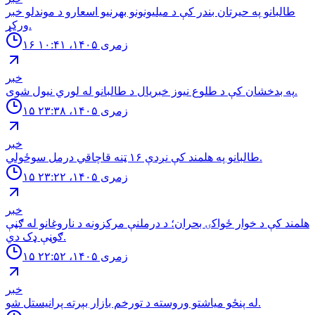
طالبانو په حیرتان بندر کې د میلیونونو بهرنیو اسعارو د موندلو خبر
ورکړ.
۱۶ زمری ۱۴۰۵، ۱۰:۴۱
خبر
په بدخشان كې د طلوع نيوز خبريال د طالبانو له لوري نيول شوى.
۱۵ زمری ۱۴۰۵، ۲۳:۳۸
خبر
طالبانو په هلمند كې نږدې ۱۶ ټنه قاچاقي درمل سوځولي.
۱۵ زمری ۱۴۰۵، ۲۳:۲۲
خبر
هلمند كې د خوار ځواكۍ بحران؛ د درملنې مركزونه د ناروغانو له ګڼې
ګوڼې ډک دي.
۱۵ زمری ۱۴۰۵، ۲۲:۵۲
خبر
له پنځو مياشتو وروسته د تورخم بازار بېرته پرانيستل شو.