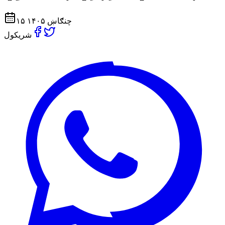
۱۵ چنګاښ ۱۴۰۵
شریکول