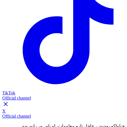
TikTok
Official channel
X
Official channel
خپلواکه پوښښ، عاجل تازه معلومات، او باور وړ راپورونه.