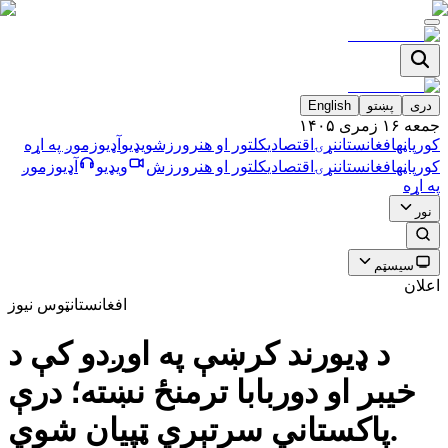
دری
پښتو
English
جمعه ۱۶ زمری ۱۴۰۵
کورپاڼه
افغانستان
نړۍ
اقتصادي
کلتور او هنر
ورزش
ویډیو
آډیو
زموږ په اړه
کورپاڼه
افغانستان
نړۍ
اقتصادي
کلتور او هنر
ورزش
ویډیو
آډیو
زموږ
په اړه
نور
سیسټم
اعلان
افغانستان
ټوس نیوز
د ډيورند كرښې په اوږدو كې د
خيبر او دوربابا ترمنځ نښته؛ درې
پاكستاني سرتېري ټپيان شوي.