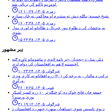
لومړنیو ټاکنو کې بریالی شو.
۱۶ زمری ۱۴۰۵، ۱۰:۲۷
شيخ حسينه: بنګله دېش ته ستنېږم او محاكمې ته ځان سپارم.
۱۶ زمری ۱۴۰۵، ۰۴:۳۸
په بدخشان كې د طلوع نيوز خبريال د طالبانو له لوري نيول
شوى.
۱۵ زمری ۱۴۰۵، ۲۳:۳۸
ډېر مشهور
ډېلي مېل: د «بچه‌بازۍ»تر نامه لاندې د ماشومانو ناوړه ګټه
اخیستنه لا هم په افغانستان کې دوام لري.
۱۰ غبرګولی ۱۴۰۵، ۲۳:۲۴
تركيې د مالدارۍ په برخه كې (٢٠) زره افغانانو ته كاري ويزې
وركړې.
۲۶ غویی ۱۴۰۵، ۰۷:۲۵
جمعه خان فاتح څوک دی او څنګه تر ۱۰ زره کسیز لښکر
پورې ورسېد؟
۳۱ غبرګولی ۱۴۰۵، ۱۹:۱۲
د نوې تاسیس شوې «سپاهیان میهن» جبهې، د افغانستان د