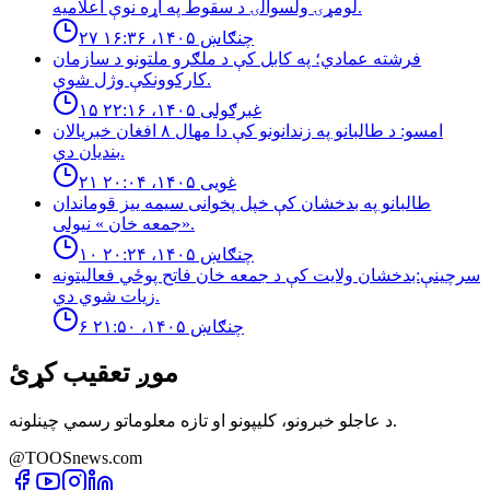
لومړۍ ولسوالۍ د سقوط په اړه نوې اعلامیه.
۲۷ چنګاښ ۱۴۰۵، ۱۶:۳۶
فرشته عمادي؛ په کابل کې د ملګرو ملتونو د سازمان
کارکوونکې وژل شوې.
۱۵ غبرګولی ۱۴۰۵، ۲۲:۱۶
امسو: د طالبانو په زندانونو كې دا مهال ٨ افغان خبريالان
بنديان دي.
۲۱ غویی ۱۴۰۵، ۲۰:۰۴
طالبانو په بدخشان كې خپل پخوانى سيمه ييز قوماندان
«جمعه خان » نيولى.
۱۰ چنګاښ ۱۴۰۵، ۲۰:۲۴
سرچینې:بدخشان ولایت کې د جمعه خان فاتح پوځي فعالیتونه
زیات شوي دي.
۶ چنګاښ ۱۴۰۵، ۲۱:۵۰
موږ تعقیب کړئ
د عاجلو خبرونو، کلیپونو او تازه معلوماتو رسمي چینلونه.
@TOOSnews.com