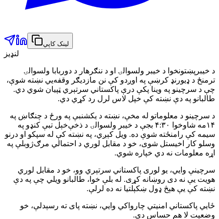
لینک کاپي
لنډیز
د خیبرپښتونخوا د خیبر ولسوالۍ او د ننګرهار د دوربابا ولسوالۍ
ترمنځ د ډیورنډ کرښې په اوږدو کې نن مازدیګر وقفه‌یي نښته شوې،
چې د سرچینو په وینا پکې درې پاکستاني سرتېري ټپیان شوي دي.
طالبانو په دې نښته کې خپل لاس لرل رد کړي دي.
د سرچینو د معلوماتو له مخې، نښته د یکشنبې په ورځ د چنګاښ په
۱۴مه شاوخوا ۴:۳۰ بجې د خیبر ولسوالۍ د ذخې‌خېل تبې کنډو په
سیمه کې رامنځته شوې ده. ویل کېږي، په نښته کې له سپکو او درنو
وسلو کار اخیستل شوی، خو د مقابل لوري د احتمالي مرګ‌ژوبلې په
اړه معلومات نه دي خپاره شوي.
سرچینې وایي، یو لوری پاکستاني سرتېري وو، خو د مقابل لوري
هویت یې نه دی روښانه کړی. له بلې خوا، طالبانو ویلي چې په دې
نښته کې یې هېڅ ډول ښکېلتیا نه ده لرلې.
ځايي پاکستاني امنیتي چارواکي وایي، نښته پای ته رسېدلې، خو
وضعیت لا هم حساس دی.