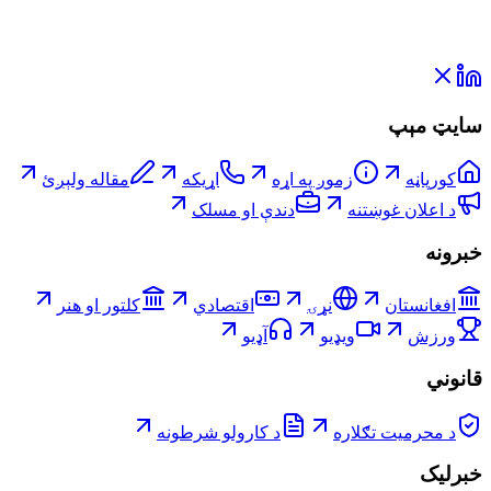
سایټ مېپ
کورپاڼه
زموږ په اړه
اړیکه
مقاله ولېږئ
د اعلان غوښتنه
دندې او مسلک
خبرونه
افغانستان
نړۍ
اقتصادي
کلتور او هنر
ورزش
ویډیو
آډیو
قانوني
د محرمیت تګلاره
د کارولو شرطونه
خبرلیک