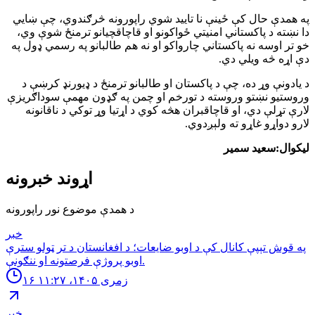
په همدې حال کې ځینې نا تایید شوي راپورونه څرګندوي، چې ښايي
دا نښته د پاکستاني امنیتي ځواکونو او قاچاقچیانو ترمنځ شوې وي،
خو تر اوسه نه پاکستاني چارواکو او نه هم طالبانو په رسمي ډول په
دې اړه څه ویلي دي.
د یادونې وړ ده، چې د پاکستان او طالبانو ترمنځ د ډیورنډ کرښې د
وروستیو نښتو وروسته د تورخم او چمن په ګډون مهمې سوداګریزې
لارې تړلې دي، او قاچاقبران هڅه کوي د اړتیا وړ توکي د ناقانونه
لارو دواړو غاړو ته ولېږدوي.
لیکوال:سعید سمیر
اړوند خبرونه
د همدې موضوع نور راپورونه
خبر
په قوش تېپې کانال کې د اوبو ضایعات؛ د افغانستان د تر ټولو سترې
اوبو پروژې فرصتونه او ننګونې.
۱۶ زمری ۱۴۰۵، ۱۱:۲۷
خبر