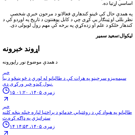
اساسي اړتيا ده.
په همدې حال کې ځينو کندهاري فعالانو د مرحون خبرې شخصي
نظر بللی او ټينګار يې کړی چې د کابل پوهنتون د تاريخ په اوږدو کې د
کندهار خلکو د علم او زده‌کړې په برخه کې مهم رول لوبولی دی.
لیکوال:سعید سمیر
اړوند خبرونه
د همدې موضوع نور راپورونه
خبر
سیمه‌ییزو سرچینو په هرات کې د طالبانو له لوري د څو ښځو د بیا
نیول کېدو خبر ورکړی دی.
۱۵ زمری ۱۴۰۵، ۰۱:۲۰
خبر
طالبانو په هېواد کې د روغتیايي خدماتو د پراختیا لپاره خپله پنځه کلنه
ستراتیژي په ډاګه کړه.ث
۱۴ زمری ۱۴۰۵، ۱۴:۵۳