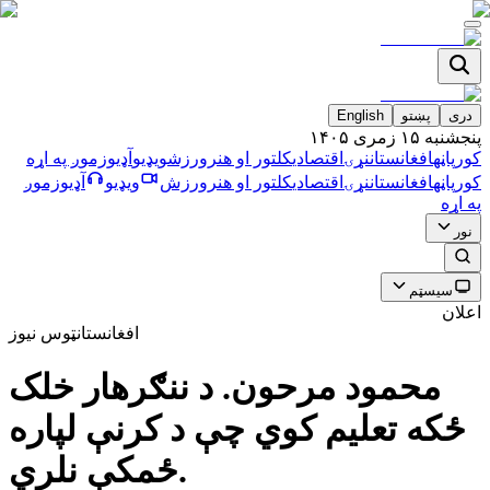
دری
پښتو
English
پنجشنبه ۱۵ زمری ۱۴۰۵
کورپاڼه
افغانستان
نړۍ
اقتصادي
کلتور او هنر
ورزش
ویډیو
آډیو
زموږ په اړه
کورپاڼه
افغانستان
نړۍ
اقتصادي
کلتور او هنر
ورزش
ویډیو
آډیو
زموږ
په اړه
نور
سیسټم
اعلان
افغانستان
ټوس نیوز
محمود مرحون. د ننګرهار خلک
ځكه تعليم كوي چې د كرنې لپاره
ځمكې نلري.