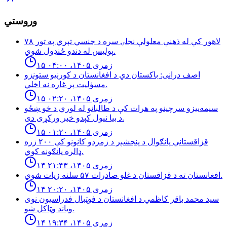
وروستي
لاهور کې له ذهنې معلولې نجلۍ سره د جنسي تېري په تور ٧٨
پوليس له دندو ځنډول شوي.
۱۵ زمری ۱۴۰۵، ۰۴:۰۰
اصف درانى: باكستان دي د افغانستان د كورنيو ستونزو
مسؤليت پر غاره نه اخلي.
۱۵ زمری ۱۴۰۵، ۰۲:۲۰
سیمه‌ییزو سرچینو په هرات کې د طالبانو له لوري د څو ښځو
د بیا نیول کېدو خبر ورکړی دی.
۱۵ زمری ۱۴۰۵، ۰۱:۲۰
قزاقستاني پانګوال د پنجشېر د زمردو كانونو كې ٢٠٠ زره
ډالره پانګونه كوي.
۱۴ زمری ۱۴۰۵، ۲۱:۴۳
افغانستان ته د قزاقستان د غلو صادرات ۵۷ سلنه زيات شوي.
۱۴ زمری ۱۴۰۵، ۲۰:۲۰
سید محمد باقر کاظمي د افغانستان د فوټبال فدراسیون نوی
ویاند وټاکل شو.
۱۴ زمری ۱۴۰۵، ۱۹:۳۴