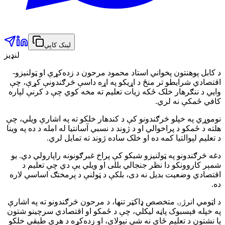
لینک کاپي
لنډیز
د کابل پوهنتون پخواني استاد محمود مرحون د زده‌کړې او ټولنيزو-
اقتصادي شرايطو تر منځ د اړيکو په اړه داسې څرګندونې کړې، چې
وايي د ننګرهار خلک ځکه زيات تعليم ته مخه کوي چې د کرنې لپاره
کافي ځمکې نه لري.
نوموړي په خپلو څرګندونو کې د کندهار خلکو ته په اشارې ويلي، چې
هلته د ځمکو د پراخوالي او د ژوند د نسبي آسانتيا له امله د ده په وينا
د تعليم لېوالتيا کمه ده او خلک ساده ژوند ته تمايل لري.
دغه څرګندونو په ټولنيزو شبکو کې پراخ غبرګونونه راپارولي دي. يو
شمېر کاروونکو دا نظر جنجالي بللی او ويلي يې دي چې تعليم د
اقتصادي وضعيت بديل نه دی، بلکې د ټولنې د پرمختګ اساسي لاره
ده.
د اټومي انرژۍ متخصص ډاکټر تنها، د مرحون څرګندونو ته په اشارې
په خپله فېسبوک پاڼه ليکلي، چې د ځمکو او اقتصادي سرچينو شتون
يا نشتون د تعليم ځای نه شي نيولای، او زده‌کړه د هرې طبقې خلکو