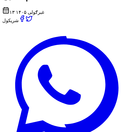
۱۳ غبرګولی ۱۴۰۵
شریکول