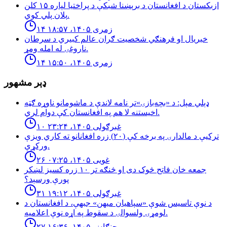
ازبكستان د افغانستان د برېښنا شبكې د پراختيا لپاره ۱۵ كلن
پلان پلي كوي.
۱۴ زمری ۱۴۰۵، ۱۸:۵۷
خبريال او فرهنګي شخصيت ګران عالم كبيري د سرطان
ناروغۍ له امله ومړ.
۱۴ زمری ۱۴۰۵، ۱۵:۵۰
ډېر مشهور
ډېلي مېل: د «بچه‌بازۍ»تر نامه لاندې د ماشومانو ناوړه ګټه
اخیستنه لا هم په افغانستان کې دوام لري.
۱۰ غبرګولی ۱۴۰۵، ۲۳:۲۴
تركيې د مالدارۍ په برخه كې (٢٠) زره افغانانو ته كاري ويزې
وركړې.
۲۶ غویی ۱۴۰۵، ۰۷:۲۵
جمعه خان فاتح څوک دی او څنګه تر ۱۰ زره کسیز لښکر
پورې ورسېد؟
۳۱ غبرګولی ۱۴۰۵، ۱۹:۱۲
د نوې تاسیس شوې «سپاهیان میهن» جبهې، د افغانستان د
لومړۍ ولسوالۍ د سقوط په اړه نوې اعلامیه.
۲۷ چنګاښ ۱۴۰۵، ۱۶:۳۶