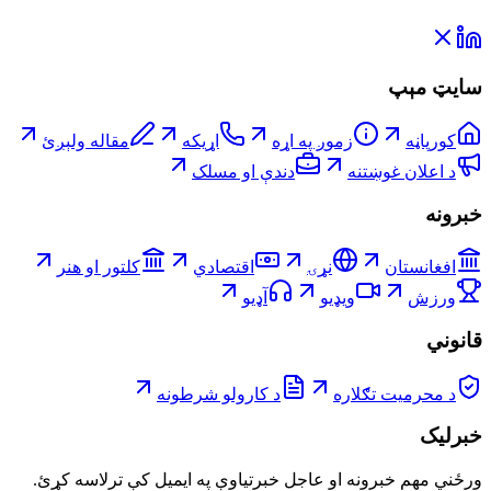
سایټ مېپ
کورپاڼه
زموږ په اړه
اړیکه
مقاله ولېږئ
د اعلان غوښتنه
دندې او مسلک
خبرونه
افغانستان
نړۍ
اقتصادي
کلتور او هنر
ورزش
ویډیو
آډیو
قانوني
د محرمیت تګلاره
د کارولو شرطونه
خبرلیک
ورځني مهم خبرونه او عاجل خبرتیاوې په ایمیل کې ترلاسه کړئ.