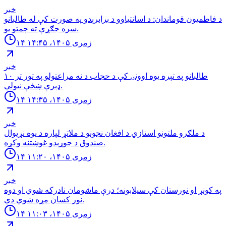
خبر
د فاطمیون قوماندان: د اسانتیاوو د برابرېدو په صورت کې له طالبانو
سره جګړې ته چمتو یو.
۱۴ زمری ۱۴۰۵، ۱۴:۴۵
خبر
طالبانو په تېره یوه اوونۍ کې د حجاب د نه مراعتولو په تور تر ۱۰
ډېرې ښځې نیولي.
۱۴ زمری ۱۴۰۵، ۱۴:۳۵
خبر
د ملګرو ملتونو استازي د افغان نجونو د ملاتړ لپاره د یوه نړیوال
صندوق د جوړېدو غوښتنه وکړه.
۱۴ زمری ۱۴۰۵، ۱۱:۲۰
خبر
په کونړ او نورستان کې سیلابونه؛ درې ماشومان نادرکه شوي او دوه
نور کسان مړه شوي دي.
۱۴ زمری ۱۴۰۵، ۱۱:۰۳