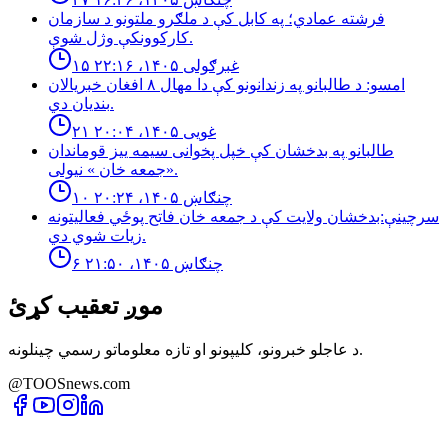
فرشته عمادي؛ په کابل کې د ملګرو ملتونو د سازمان
کارکوونکې وژل شوې.
۱۵ غبرګولی ۱۴۰۵، ۲۲:۱۶
امسو: د طالبانو په زندانونو كې دا مهال ٨ افغان خبريالان
بنديان دي.
۲۱ غویی ۱۴۰۵، ۲۰:۰۴
طالبانو په بدخشان كې خپل پخوانى سيمه ييز قوماندان
«جمعه خان » نيولى.
۱۰ چنګاښ ۱۴۰۵، ۲۰:۲۴
سرچینې:بدخشان ولایت کې د جمعه خان فاتح پوځي فعالیتونه
زیات شوي دي.
۶ چنګاښ ۱۴۰۵، ۲۱:۵۰
موږ تعقیب کړئ
د عاجلو خبرونو، کلیپونو او تازه معلوماتو رسمي چینلونه.
@TOOSnews.com