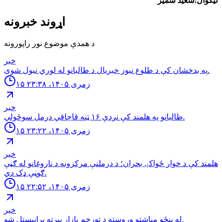
لیکوال:سعید سمیر
اړوند خبرونه
د همدې موضوع نور راپورونه
خبر
په بدخشان كې د طلوع نيوز خبريال د طالبانو له لوري نيول شوى.
۱۵ زمری ۱۴۰۵، ۲۳:۳۸
خبر
طالبانو په هلمند كې نږدې ۱۶ ټنه قاچاقي درمل سوځولي.
۱۵ زمری ۱۴۰۵، ۲۳:۲۲
خبر
هلمند كې د خوار ځواكۍ بحران؛ د درملنې مركزونه د ناروغانو له ګڼې
ګوڼې ډک دي.
۱۵ زمری ۱۴۰۵، ۲۲:۵۲
خبر
له پنځو مياشتو وروسته د تورخم بازار بېرته پرانيستل شو.