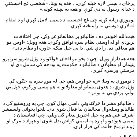
پرځای د بښنې لاره خپله کړي. د هغه په وینا، «شخصي غچ اخېستنې
د خدای رسول نه دي کړې او هغه به بښنه کوله.»
نوموړي زیاته کړه، چې غچ اخېستنه د دښمنۍ لامل کېږي او د انتقام
له لارې دوستي نه رامنځته کېږي.
هبت‌الله اخوندزاده د طالبانو پر مخالفانو غږ وکړ، چې اختلافات
پرېږدي او له اوسني نظام سره توافق وکړي. هغه وویل: «اوس مو
هم معافي ده، را دې شي، دا یې خپل ملک، خاوره او نظام دی.»
هغه همداراز وویل، چې د پخوانیو افغان ځواکونو د وژل شویو سرتېرو
یتیمان او معلولان د طالبانو د حکومت په بودجه کې شامل دي او
مرستې ورسره کېږي.
د نوموړي په وینا: «زه خو اوس هم، چې له موږ سره په جګړه کې
وژل شوي، د هغوی یتیمانو او معلولانو ته هم پیسې ورکوم، خپل یې
بولم، پردي یې نه بولم.»
د طالبانو مشر دا څرګندونې داسې مهال کوي، چې په وروستیو کې د
طالبانو وسله‌وال مخالفان بیا فعال شوي دي. بلخوا پخواني ولسمشر
اشرف غني هم په خپل اختریز پیغام کې ویلي، چې افغانستان د
سیمې هېوادونو لپاره په امنیتي ګواښ بدل شوی او هېواد د مرګ او
ژوند ترمنځ حالت کې قرار لري.