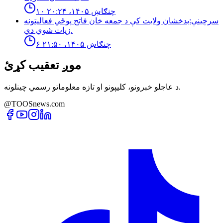
۱۰ چنګاښ ۱۴۰۵، ۲۰:۲۴
سرچینې:بدخشان ولایت کې د جمعه خان فاتح پوځي فعالیتونه
زیات شوي دي.
۶ چنګاښ ۱۴۰۵، ۲۱:۵۰
موږ تعقیب کړئ
د عاجلو خبرونو، کلیپونو او تازه معلوماتو رسمي چینلونه.
@TOOSnews.com