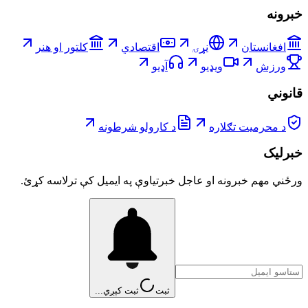
خبرونه
افغانستان
نړۍ
اقتصادي
کلتور او هنر
ورزش
ویډیو
آډیو
قانوني
د محرمیت تګلاره
د کارولو شرطونه
خبرلیک
ورځني مهم خبرونه او عاجل خبرتیاوې په ایمیل کې ترلاسه کړئ.
ثبت
ثبت کېږي...