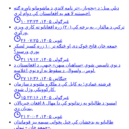
ډېلي مېل: د «بچه‌بازۍ»تر نامه لاندې د ماشومانو ناوړه ګټه
اخیستنه لا هم په افغانستان کې دوام لري.
۱۰ غبرګولی ۱۴۰۵، ۲۳:۲۴
تركيې د مالدارۍ په برخه كې (٢٠) زره افغانانو ته كاري ويزې
وركړې.
۲۶ غویی ۱۴۰۵، ۰۷:۲۵
جمعه خان فاتح څوک دی او څنګه تر ۱۰ زره کسیز لښکر
پورې ورسېد؟
۳۱ غبرګولی ۱۴۰۵، ۱۹:۱۲
د نوې تاسیس شوې «سپاهیان میهن» جبهې، د افغانستان د
لومړۍ ولسوالۍ د سقوط په اړه نوې اعلامیه.
۲۷ چنګاښ ۱۴۰۵، ۱۶:۳۶
فرشته عمادي؛ په کابل کې د ملګرو ملتونو د سازمان
کارکوونکې وژل شوې.
۱۵ غبرګولی ۱۴۰۵، ۲۲:۱۶
امسو: د طالبانو په زندانونو كې دا مهال ٨ افغان خبريالان
بنديان دي.
۲۱ غویی ۱۴۰۵، ۲۰:۰۴
طالبانو په بدخشان كې خپل پخوانى سيمه ييز قوماندان
«جمعه خان » نيولى.