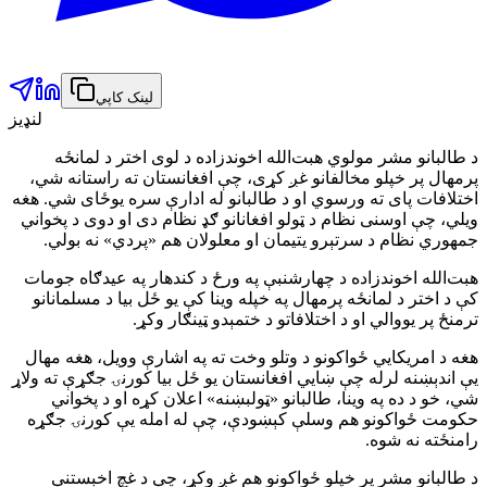
لینک کاپي
لنډیز
د طالبانو مشر مولوي هبت‌الله اخوندزاده د لوی اختر د لمانځه
پرمهال پر خپلو مخالفانو غږ کړی، چې افغانستان ته راستانه شي،
اختلافات پای ته ورسوي او د طالبانو له ادارې سره یوځای شي. هغه
ویلي، چې اوسنی نظام د ټولو افغانانو ګډ نظام دی او دوی د پخواني
جمهوري نظام د سرتېرو یتیمان او معلولان هم «پردي» نه بولي.
هبت‌الله اخوندزاده د چهارشنبې په ورځ د کندهار په عیدګاه جومات
کې د اختر د لمانځه پرمهال په خپله وینا کې یو ځل بیا د مسلمانانو
ترمنځ پر یووالي او د اختلافاتو د ختمېدو ټینګار وکړ.
هغه د امریکايي ځواکونو د وتلو وخت ته په اشارې وویل، هغه مهال
یې اندېښنه لرله چې ښايي افغانستان یو ځل بیا کورنۍ جګړې ته ولاړ
شي، خو د ده په وینا، طالبانو «ټولبښنه» اعلان کړه او د پخواني
حکومت ځواکونو هم وسلې کېښودې، چې له امله یې کورنۍ جګړه
رامنځته نه شوه.
د طالبانو مشر پر خپلو ځواکونو هم غږ وکړ، چې د غچ اخېستنې