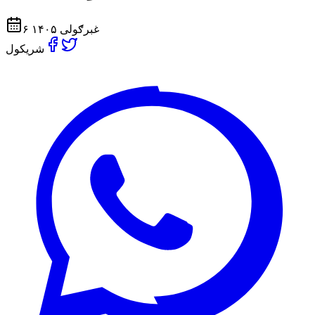
۶ غبرګولی ۱۴۰۵
شریکول