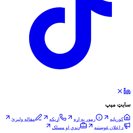
سایټ مېپ
کورپاڼه
زموږ په اړه
اړیکه
مقاله ولېږئ
د اعلان غوښتنه
دندې او مسلک