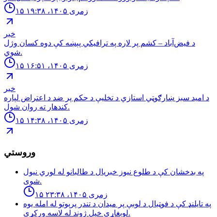
۱۵ زمری ۱۴۰۵، ۱۹:۳۸
خبر
د فیض‌آباد – کشم پر لاره په ترافیکي پېښه کې دوه کسان وژل
شوي.
۱۵ زمری ۱۴۰۵، ۱۶:۵۱
خبر
د امید سبز ښارګوټي استازي د تخلیې د حکم پر ضد د اعتراض لپاره
کندهار ته روان شول.
۱۵ زمری ۱۴۰۵، ۱۴:۳۸
وروستي
په بدخشان كې د طلوع نيوز خبريال د طالبانو له لوري نيول
شوى.
۱۵ زمری ۱۴۰۵، ۲۳:۳۸
په تایلنډ کې د فوټبال د لوبې پر میدان د تندر پرېوتو له امله یوه
لوبغاړي خپل ژوند له لاسه ورکړی.