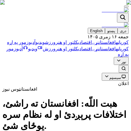
دری
پښتو
English
جمعه ۱۶ زمری ۱۴۰۵
کورپاڼه
افغانستان
نړۍ
اقتصادي
کلتور او هنر
ورزش
ویډیو
آډیو
زموږ په اړه
کورپاڼه
افغانستان
نړۍ
اقتصادي
کلتور او هنر
ورزش
ویډیو
آډیو
زموږ
په اړه
نور
سیسټم
اعلان
افغانستان
ټوس نیوز
هبت اللّه: افغانستان ته راشئ،
اختلافات پرېږدئ او له نظام سره
يوځاى شئ.