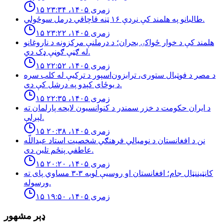
۱۵ زمری ۱۴۰۵، ۲۳:۳۴
طالبانو په هلمند كې نږدې ۱۶ ټنه قاچاقي درمل سوځولي.
۱۵ زمری ۱۴۰۵، ۲۳:۲۲
هلمند كې د خوار ځواكۍ بحران؛ د درملنې مركزونه د ناروغانو
له ګڼې ګوڼې ډک دي.
۱۵ زمری ۱۴۰۵، ۲۲:۵۲
د مصر د فوټبال ستوری، ترابزون‌اسپور د ترکیې له کلب سره
د یوځای کېدو په درشل کې دی.
۱۵ زمری ۱۴۰۵، ۲۲:۳۵
د ایران حکومت د خزر سمندر د کنوانسیون لایحه پارلمان ته
لېږلې.
۱۵ زمری ۱۴۰۵، ۲۰:۳۸
نن د افغانستان د نوميالي فرهنګي شخصيت استاد عبداللّه
عاطفي پنځم تلين دى.
۱۵ زمری ۱۴۰۵، ۲۰:۲۰
کانټیننټال جام؛ افغانستان او روسیې لوبه ۳-۳ مساوي پای ته
ورسوله.
۱۵ زمری ۱۴۰۵، ۱۹:۵۰
ډېر مشهور