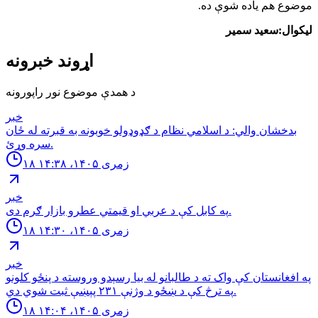
موضوع هم یاده شوې ده.
لیکوال:سعید سمیر
اړوند خبرونه
د همدې موضوع نور راپورونه
خبر
بدخشان والي: د اسلامي نظام د ګډوډولو خوبونه به قبرته له ځان
سره وړئ.
۱۸ زمری ۱۴۰۵، ۱۴:۳۸
خبر
په كابل كې د عربي او قيمتي عطرو بازار ګرم دى.
۱۸ زمری ۱۴۰۵، ۱۴:۳۰
خبر
په افغانستان کې واک ته د طالبانو له بیا رسېدو وروسته د پنځو کلونو
په ترڅ کې د ښځو د وژنې ۲۳۱ پېښې ثبت شوي دي.
۱۸ زمری ۱۴۰۵، ۱۴:۰۴