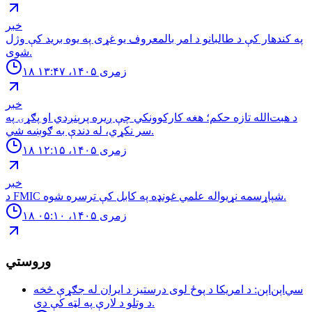
خبر
په کندهار کې د طالبانو د امر بالمعروف یو غړی په یوه برید کې وژل
شوی.
۱۸ زمری ۱۴۰۵، ۱۳:۴۷
خبر
د هبت‌الله تازه حکم؛ هغه کارکوونکي چې ږیره پرېنږدي او پګړۍ په
سر نکړي، له دندې به ګوښه شي.
۱۸ زمری ۱۴۰۵، ۱۲:۱۵
خبر
د FMIC شپاړسمه نړیواله علمي غونډه په کابل کې ترسره شوه.
۱۸ زمری ۱۴۰۵، ۰۵:۱۰
وروستي
سي‌اېن‌اېن: د امریکا د پوځ لوی درستیز د ایران له جګړې څخه
د وتلو د لارې په لټه کې دی.