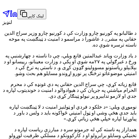
لینک کاپي
لنډیز
د طالبانو په کورنیو چارو وزارت کې د کورنیو چارو وزیر سراج الدین
حقاني په مشرۍ د عاشورا د مراسمو د امنیت د ټینګښت په موخه
ناسته ترسره شوې ده.
د یاد وزارت ویاند عبدالمتین قانع ویلي، چې دا ناسته د چهارشنبې په
ورځ د غبرګولي په ۲۷مه شوې او پکې د وزارت معینانو، رییسانو او د
بېلابېلو ریاستونو مسوولینو ګډون کړی و. د ناستې په ترڅ کې د
امنیتي موضوعاتو ترڅنګ پر نورو اړوندو مسایلو هم بحث وشو.
قانع زیاته کړې، چې سراج الدین حقاني په دې غونډه کې د محرم
الحرام میاشتې په جریان کې د هېوادوالو د امنیت د خونديتوب لپاره د
جدي او لازمو تدابیرو پر نیولو ټینګار کړی دی.
نوموړي ویلي: «د خلکو د فردي او ټولنیز امنیت د لا ټینګښت لپاره
باید جدي هڅې وشي او ټول امنیتي ځواکونه باید د ولس د باور د
پیاوړتیا لپاره خپلې هڅې زیاتې کړي.»
همداراز په ناسته کې له جرمونو سره د مبارزې ریاست لپاره د
تخنیکي وسایلو برابرولو او د کارکوونکو د مسلکي ظرفیت لوړولو