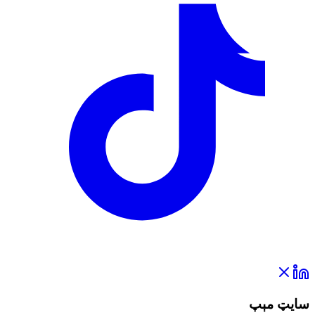
سایټ مېپ