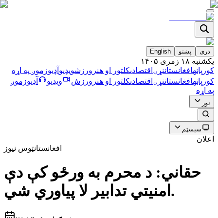
دری
پښتو
English
يکشنبه ۱۸ زمری ۱۴۰۵
کورپاڼه
افغانستان
نړۍ
اقتصادي
کلتور او هنر
ورزش
ویډیو
آډیو
زموږ په اړه
کورپاڼه
افغانستان
نړۍ
اقتصادي
کلتور او هنر
ورزش
ویډیو
آډیو
زموږ
په اړه
نور
سیسټم
اعلان
افغانستان
ټوس نیوز
حقاني: د محرم به ورځو كې دې
امنيتي تدابير لا پياوري شي.