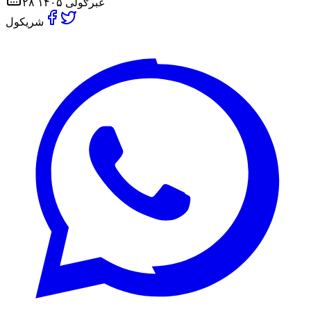
۲۸ غبرګولی ۱۴۰۵
شریکول