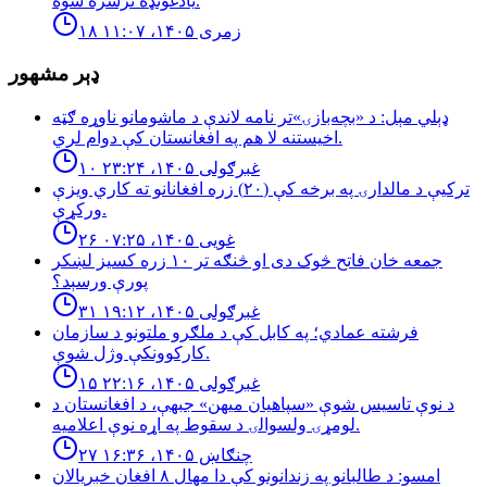
یادغونډه ترسره شوه.
۱۸ زمری ۱۴۰۵، ۱۱:۰۷
ډېر مشهور
ډېلي مېل: د «بچه‌بازۍ»تر نامه لاندې د ماشومانو ناوړه ګټه
اخیستنه لا هم په افغانستان کې دوام لري.
۱۰ غبرګولی ۱۴۰۵، ۲۳:۲۴
تركيې د مالدارۍ په برخه كې (٢٠) زره افغانانو ته كاري ويزې
وركړې.
۲۶ غویی ۱۴۰۵، ۰۷:۲۵
جمعه خان فاتح څوک دی او څنګه تر ۱۰ زره کسیز لښکر
پورې ورسېد؟
۳۱ غبرګولی ۱۴۰۵، ۱۹:۱۲
فرشته عمادي؛ په کابل کې د ملګرو ملتونو د سازمان
کارکوونکې وژل شوې.
۱۵ غبرګولی ۱۴۰۵، ۲۲:۱۶
د نوې تاسیس شوې «سپاهیان میهن» جبهې، د افغانستان د
لومړۍ ولسوالۍ د سقوط په اړه نوې اعلامیه.
۲۷ چنګاښ ۱۴۰۵، ۱۶:۳۶
امسو: د طالبانو په زندانونو كې دا مهال ٨ افغان خبريالان