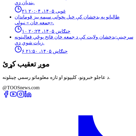
بنديان دي.
۲۱ غویی ۱۴۰۵، ۲۰:۰۴
طالبانو په بدخشان كې خپل پخوانى سيمه ييز قوماندان
«جمعه خان » نيولى.
۱۰ چنګاښ ۱۴۰۵، ۲۰:۲۴
سرچینې:بدخشان ولایت کې د جمعه خان فاتح پوځي فعالیتونه
زیات شوي دي.
۶ چنګاښ ۱۴۰۵، ۲۱:۵۰
موږ تعقیب کړئ
د عاجلو خبرونو، کلیپونو او تازه معلوماتو رسمي چینلونه.
@TOOSnews.com