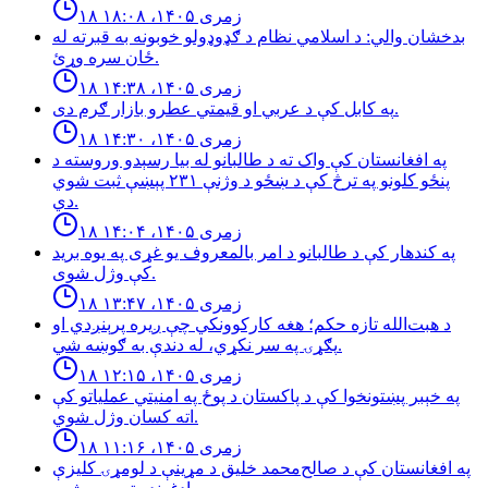
۱۸ زمری ۱۴۰۵، ۱۸:۰۸
بدخشان والي: د اسلامي نظام د ګډوډولو خوبونه به قبرته له
ځان سره وړئ.
۱۸ زمری ۱۴۰۵، ۱۴:۳۸
په كابل كې د عربي او قيمتي عطرو بازار ګرم دى.
۱۸ زمری ۱۴۰۵، ۱۴:۳۰
په افغانستان کې واک ته د طالبانو له بیا رسېدو وروسته د
پنځو کلونو په ترڅ کې د ښځو د وژنې ۲۳۱ پېښې ثبت شوي
دي.
۱۸ زمری ۱۴۰۵، ۱۴:۰۴
په کندهار کې د طالبانو د امر بالمعروف یو غړی په یوه برید
کې وژل شوی.
۱۸ زمری ۱۴۰۵، ۱۳:۴۷
د هبت‌الله تازه حکم؛ هغه کارکوونکي چې ږیره پرېنږدي او
پګړۍ په سر نکړي، له دندې به ګوښه شي.
۱۸ زمری ۱۴۰۵، ۱۲:۱۵
په خېبر پښتونخوا کې د پاکستان د پوځ په امنیتي عملیاتو کې
اته کسان وژل شوي.
۱۸ زمری ۱۴۰۵، ۱۱:۱۶
په افغانستان کې د صالح‌محمد خلیق د مړینې د لومړۍ کلیزې