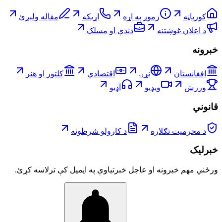
کورپاڼه
زموږ په اړه
اړیکه
مقاله ولېږئ
د اعلان غوښتنه
دندې او مسلک
خبرونه
افغانستان
نړۍ
اقتصادي
کلتور او هنر
ورزش
ویډیو
آډیو
قانوني
د محرمیت تګلاره
د کارولو شرطونه
خبرلیک
ورځني مهم خبرونه او عاجل خبرتیاوې په ایمیل کې ترلاسه کړئ.