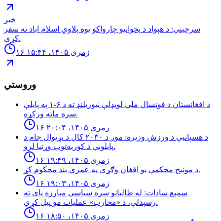
خبر
سرچینې: د هېواد د پخوانیو چارواکو یوه پلاوي اسلام اباد ته سفر
کړی.
۱۶ زمری ۱۴۰۵، ۱۵:۴۴
وروستي
د افغانستان د فوټسال ملي لوبډلې نیوزیلنډ ته د ۶-۱ په پایلې
سره ماته ورکړه.
۱۶ زمری ۱۴۰۵، ۲۰:۰۴
د هسپانیې د ورزش وزیره: موږ د ۲۰۳۰ کال د نړیوال جام د
پایلوبې د کوربه‌توب وړتیا لرو.
۱۶ زمری ۱۴۰۵، ۱۹:۴۹
د مونیخ محکمې یو افغان وګړی په عمري بند محکوم کړ.
۱۶ زمری ۱۴۰۵، ۱۹:۰۳
سمېع سادات: له طالبانو سره سياسي مبارزه پاى ته
رسېدلې، د «محارب» عمليات مو پيل كړي.
۱۶ زمری ۱۴۰۵، ۱۸:۵۰