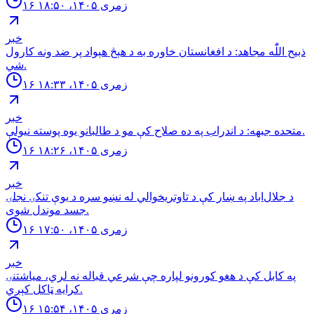
۱۶ زمری ۱۴۰۵، ۱۸:۵۰
خبر
ذبيح اللّٰه مجاهد: د افغانستان خاوره به د هېڅ هېواد پر ضد ونه كارول
شي.
۱۶ زمری ۱۴۰۵، ۱۸:۳۳
خبر
متحده جبهه: د اندراب په ده صلاح كې مو د طالبانو يوه پوسته نيولې.
۱۶ زمری ۱۴۰۵، ۱۸:۲۶
خبر
د جلال‌اباد په ښار کې د تاوتریخوالي له نښو سره د یوې تنکۍ نجلۍ
جسد موندل شوی.
۱۶ زمری ۱۴۰۵، ۱۷:۵۰
خبر
په کابل کې د هغو کورونو لپاره چې شرعي قباله نه لري، میاشتنۍ
کرایه ټاکل کېږي.
۱۶ زمری ۱۴۰۵، ۱۵:۵۴