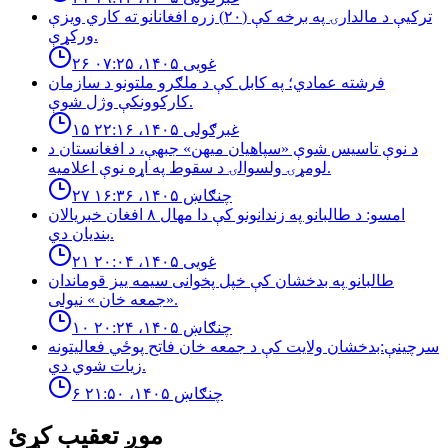
تركيې د مالدارۍ په برخه كې (٢٠) زره افغانانو ته كاري ويزې
وركړې.
۲۶ غویی ۱۴۰۵، ۰۷:۲۵
فرشته عمادي؛ په کابل کې د ملګرو ملتونو د سازمان
کارکوونکې وژل شوې.
۱۵ غبرګولی ۱۴۰۵، ۲۲:۱۶
د نوې تاسیس شوې «سپاهیان میهن» جبهې، د افغانستان د
لومړۍ ولسوالۍ د سقوط په اړه نوې اعلامیه.
۲۷ چنګاښ ۱۴۰۵، ۱۶:۳۶
امسو: د طالبانو په زندانونو كې دا مهال ٨ افغان خبريالان
بنديان دي.
۲۱ غویی ۱۴۰۵، ۲۰:۰۴
طالبانو په بدخشان كې خپل پخوانى سيمه ييز قوماندان
«جمعه خان » نيولى.
۱۰ چنګاښ ۱۴۰۵، ۲۰:۲۴
سرچینې:بدخشان ولایت کې د جمعه خان فاتح پوځي فعالیتونه
زیات شوي دي.
۶ چنګاښ ۱۴۰۵، ۲۱:۵۰
موږ تعقیب کړئ