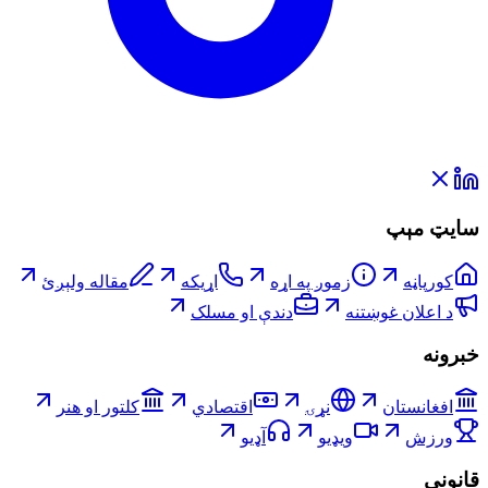
سایټ مېپ
کورپاڼه
زموږ په اړه
اړیکه
مقاله ولېږئ
د اعلان غوښتنه
دندې او مسلک
خبرونه
افغانستان
نړۍ
اقتصادي
کلتور او هنر
ورزش
ویډیو
آډیو
قانوني