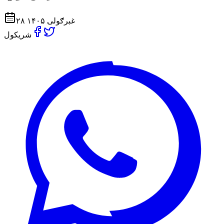
۲۸ غبرګولی ۱۴۰۵
شریکول