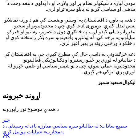
مودې لپاره د سیکولر نظام پر لور ولاړه، او دا بدلون د هغه وخت د
مذهبي او سیاسي کړنو له پایلو سره تړاو لري.
د هغه په باور، د افغانستان په اوسني وضعیت کې هم د ورته تمایلاتو
نښې لیدل کېږي. نوموړی ادعا کوي چې د محدودیتونو او سختو
مقرراتو د پلي کېدو لړۍ، په ځانګړي ډول د تصویر، رسنیو او ځیرکو
مبایلونو په برخه کې، له ټولنیزو واقعیتونو سره ټکر رامنځته کوي او
د خلکو د ورځني ژوند پر بهیر اغېز لري.
دغه څرګندونې په داسې حال کې مطرح کېږي چې په افغانستان کې
د طالبانو له لوري پر ځینو رسنیزو او ټکنالوژیکي فعالیتونو
محدودیتونه عملي شوي، چې د یو شمېر سیاسي او علمي څېرو له
لوري پرې نیوکې هم کېږي.
لیکوال:سعید سمیر
اړوند خبرونه
د همدې موضوع نور راپورونه
خبر
سمېع سادات: له طالبانو سره سياسي مبارزه پاى ته رسېدلې، د
«محارب» عمليات مو پيل كړي.