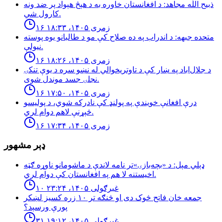
ذبيح اللّٰه مجاهد: د افغانستان خاوره به د هېڅ هېواد پر ضد ونه
كارول شي.
۱۶ زمری ۱۴۰۵، ۱۸:۳۳
متحده جبهه: د اندراب په ده صلاح كې مو د طالبانو يوه پوسته
نيولې.
۱۶ زمری ۱۴۰۵، ۱۸:۲۶
د جلال‌اباد په ښار کې د تاوتریخوالي له نښو سره د یوې تنکۍ
نجلۍ جسد موندل شوی.
۱۶ زمری ۱۴۰۵، ۱۷:۵۰
درې افغانې خویندې په پولنډ کې نادرکه شوي، د پولیسو
څېړنې لاهم دوام لري.
۱۶ زمری ۱۴۰۵، ۱۷:۳۴
ډېر مشهور
ډېلي مېل: د «بچه‌بازۍ»تر نامه لاندې د ماشومانو ناوړه ګټه
اخیستنه لا هم په افغانستان کې دوام لري.
۱۰ غبرګولی ۱۴۰۵، ۲۳:۲۴
جمعه خان فاتح څوک دی او څنګه تر ۱۰ زره کسیز لښکر
پورې ورسېد؟
۳۱ غبرګولی ۱۴۰۵، ۱۹:۱۲