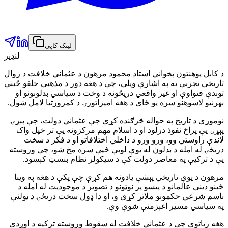
لینک کاپي
لنډیز
د کابل پوهنتون پخواني استاد محمود مرهون د عثماني خلافت د زوال
تاریخي تجربې ته په اشارې ویلي، چې د هغه دور د مذهبي حلقو ځینې
توندې فتواوې او غیر واقعي دریځونه د وخت د سیاسي بدلونونو او
بهرنیو لاسوهنو سره یو ځای د هغه امپراتورۍ د کمزورتیا لامل شول.
نوموړي د تاریخ په حواله څرګنده کړې چې عثماني دولت، چې پېړۍ
پېړۍ یې پراخ نفوذ درلود او د اسلام مهم مرکزونه یې تر خپل واک
لاندې راوستي وو، ورو ورو د داخلي اختلافاتو او د فکر د سخت
دریځۍ له امله د بدلون له یوې لویې څپې سره مخ شو، چې وروسته
یې د ترکیې په معاصر دولت کې د سیکولر نظام بنسټ کېښود.
مرهون د یوې تاریخي پېښې یادونه هم کړې چې پکې د هغه په وینا
ځینو دیني عالمانو د پیسو پر نوټونو د تصویر د موجودیت له امله د
ناسم شرعي حکمونو ملاتړ کړی و، او دا ډول سخت دریځۍ د ټولنې
په سیاسي مسیر اغېزمنې شوې وې.
هغه زیاتوي چې د عثماني خلافت له سقوط وروسته ترکیه د اوږدې