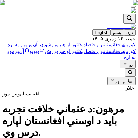
دری
پښتو
English
جمعه ۱۶ زمری ۱۴۰۵
کورپاڼه
افغانستان
نړۍ
اقتصادي
کلتور او هنر
ورزش
ویډیو
آډیو
زموږ په اړه
کورپاڼه
افغانستان
نړۍ
اقتصادي
کلتور او هنر
ورزش
ویډیو
آډیو
زموږ
په اړه
نور
سیسټم
اعلان
افغانستان
ټوس نیوز
مرهون:د عثماني خلافت تجربه
بايد د اوسني افغانستان لپاره
درس وي.