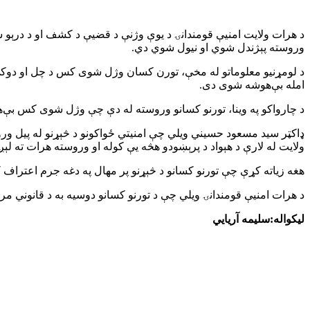
د هرات ولایت امنیې قومندانۍ د یوې وژنې د قضیې د کشف او د درېو شک
وروسته پېژندل شوي او نیول شوي دي.
د لومړنیو معلوماتو له مخې، تورن کسان وژل شوی کس د چل او دوکې 
امله بې‌هوشه شوی دی.
د چارواکو په وینا، تورنو کسانو وروسته له دې چې وژل شوی کس بې‌هو
ډاکټر سید مسعود حسيني ویلي چې امنیتي ځواکونو د څېړنو له پیل ورو
ولایت له لارې د هېواد د پرېښودو هڅه یې کوله او وروسته هرات ته ل
هغه زیاته کړې چې تورنو کسانو د څېړنو پر مهال په دغه جرم اعتراف ک
د هرات امنیې قومندانۍ ویلي چې د تورنو کسانو دوسیه به د قانوني مر
لیکواله:سلیمه آریایي