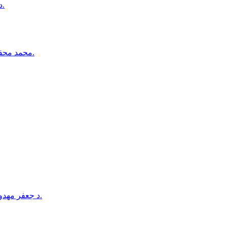
د كابل ښار په شهرنو سيمه كې دوه وروڼه د چرو په واسطه وژل شوي.
محمد محقق: كه د طالبانو فشارونه دوام وكړي، شيعه ګان به چوپ پاتې نه شي.
د جعفر مهدوي د کور د تخلیې امر د طالبانو د عدلیې وزارت له خوا صادر شوی دی.