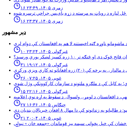
۱۶ زمری ۱۴۰۵، ۲۳:۴۹
۱۶ زمری ۱۴۰۵، ۲۳:۳۷
ډېر مشهور
۱۰ غبرګولی ۱۴۰۵، ۲۳:۲۴
څوک دی او څنګه تر ۱۰ زره کسیز لښکر پورې ورسېد؟
۳۱ غبرګولی ۱۴۰۵، ۱۹:۱۲
۲۶ غویی ۱۴۰۵، ۰۷:۲۵
۱۵ غبرګولی ۱۴۰۵، ۲۲:۱۶
۲۷ چنګاښ ۱۴۰۵، ۱۶:۳۶
۲۱ غویی ۱۴۰۵، ۲۰:۰۴