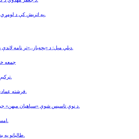
په اتریش کې د لومړي ځل لپاره د روباټ په مرسته د زړه بای‌پس جراحي ترسره شوه.
ډېلي مېل: د «بچه‌بازۍ»تر نامه لاندې د ماشومانو ناوړه ګټه اخیستنه لا هم په افغانستان کې دوام لري.
جمعه خان فاتح 
تركيې د مالدارۍ په برخه كې (٢٠) زره افغانانو ته كاري ويزې وركړې.
فرشته عمادي؛ په کابل کې د ملګرو ملتونو د سازمان کارکوونکې وژل شوې.
د نوې تاسیس شوې «سپاهیان میهن» جبهې، د افغانستان د لومړۍ ولسوالۍ د سقوط په اړه نوې اعلامیه.
امسو: د طالبانو په زندانونو كې دا مهال ٨ افغان خبريالان بنديان دي.
طالبانو په بدخشان كې خپل پخوانى سيمه ييز قوماندان «جمعه خان » نيولى.