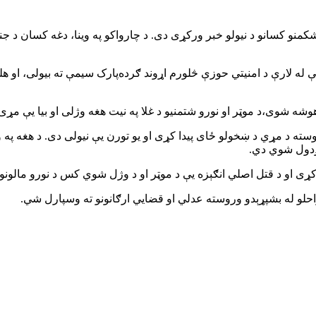
منو کسانو د نیولو خبر ورکړی دی. د چارواکو په وینا، دغه کسان د جن
له لارې د امنیتي حوزې څلورم اړوند ګرده‌پارک سیمې ته بیولی، او 
شه شوی،د موټر او نورو شتمنیو د غلا په نیت هغه وژلی او بیا یې مړی
سته د مړي د ښخولو ځای پیدا کړی او یو تورن یې نیولی دی. د هغه په 
ېږدول شوي دي.
ړی او د قتل اصلي انګېزه یې د موټر او د وژل شوي کس د نورو مالونو غ
احلو له بشپړېدو وروسته عدلي او قضایي ارګانونو ته وسپارل شي.