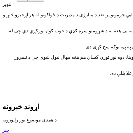
لنډیز
ايي جرمونو پر ضد د مبارزې د مدیریت د ځواکونو له هر اړخیزو څېړنو
هلته یې هغه ته د شړومبو سره ګډې د خوب ګولۍ ورکړي دي چې له
 په پټه توګه ښخ کړی دی.
وینا، دوه نور تورن کسان هم هغه مهال نیول شوي چې د نیمروز
لا بللې ده.
اړوند خبرونه
د همدې موضوع نور راپورونه
خبر