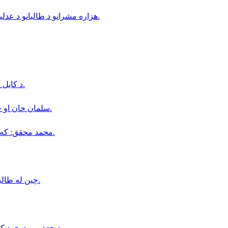
هزاره مشرانو د طالبانو د عدلیې وزیر د هزاره‌ګانو پر وړاندې په تبعیض او جبري کډه کولو تورن کړی.
د كابل ښار په شهرنو سيمه كې دوه وروڼه د چرو په واسطه وژل شوي.
سلمان خان او خور یې د ادعا شوې درغلۍ په قضيه كې محكمې ته احضار شول.
محمد محقق: كه د طالبانو فشارونه دوام وكړي، شيعه ګان به چوپ پاتې نه شي.
چین له طالبانو وغوښتل چې افغانستان نباید د ترهګرۍ په پناه ځای بدل شي.
د جعفر مهدوي د کور د تخلیې امر د طالبانو د عدلیې وزارت له خوا صادر شوی دی.