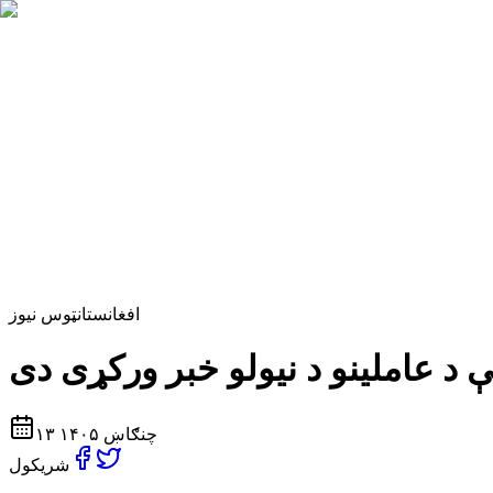
افغانستان
ټوس نیوز
۱۳ چنګاښ ۱۴۰۵
شریکول