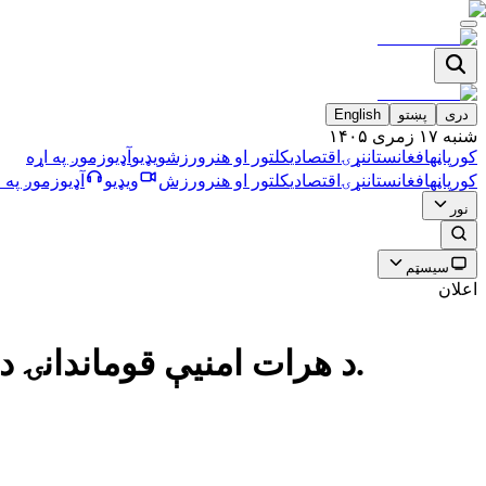
دری
پښتو
English
شنبه ۱۷ زمری ۱۴۰۵
کورپاڼه
افغانستان
نړۍ
اقتصادي
کلتور او هنر
ورزش
ویډیو
آډیو
زموږ په اړه
کورپاڼه
افغانستان
نړۍ
اقتصادي
کلتور او هنر
ورزش
ویډیو
آډیو
زموږ په ا
نور
سیسټم
اعلان
د هرات امنیې قوماندانۍ د يوې وژنې د قضیې د کشف او د هغې د عاملینو د نیولو خبر ورکړی دی.