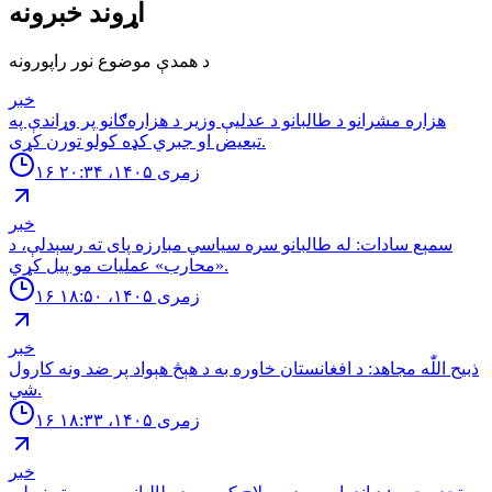
اړوند خبرونه
د همدې موضوع نور راپورونه
خبر
هزاره مشرانو د طالبانو د عدلیې وزیر د هزاره‌ګانو پر وړاندې په
تبعیض او جبري کډه کولو تورن کړی.
۱۶ زمری ۱۴۰۵، ۲۰:۳۴
خبر
سمېع سادات: له طالبانو سره سياسي مبارزه پاى ته رسېدلې، د
«محارب» عمليات مو پيل كړي.
۱۶ زمری ۱۴۰۵، ۱۸:۵۰
خبر
ذبيح اللّٰه مجاهد: د افغانستان خاوره به د هېڅ هېواد پر ضد ونه كارول
شي.
۱۶ زمری ۱۴۰۵، ۱۸:۳۳
خبر