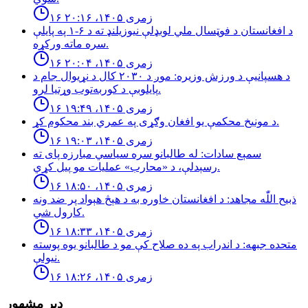
۱۶ زمری ۱۴۰۵، ۲۰:۱۶
د افغانستان د فوټسال ملي لوبډلې نیوزیلنډ ته د ۶-۱ په پایلې
سره ماته ورکړه.
۱۶ زمری ۱۴۰۵، ۲۰:۰۴
د هسپانیې د ورزش وزیره: موږ د ۲۰۳۰ کال د نړیوال جام د
پایلوبې د کوربه‌توب وړتیا لرو.
۱۶ زمری ۱۴۰۵، ۱۹:۴۹
د مونیخ محکمې یو افغان وګړی په عمري بند محکوم کړ.
۱۶ زمری ۱۴۰۵، ۱۹:۰۳
سمېع سادات: له طالبانو سره سياسي مبارزه پاى ته
رسېدلې، د «محارب» عمليات مو پيل كړي.
۱۶ زمری ۱۴۰۵، ۱۸:۵۰
ذبيح اللّٰه مجاهد: د افغانستان خاوره به د هېڅ هېواد پر ضد ونه
كارول شي.
۱۶ زمری ۱۴۰۵، ۱۸:۳۳
متحده جبهه: د اندراب په ده صلاح كې مو د طالبانو يوه پوسته
نيولې.
۱۶ زمری ۱۴۰۵، ۱۸:۲۶
ډېر مشهور