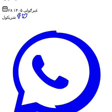
۲۸ غبرګولی ۱۴۰۵
شریکول