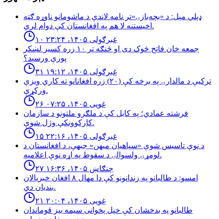
ډېلي مېل: د «بچه‌بازۍ»تر نامه لاندې د ماشومانو ناوړه ګټه
اخیستنه لا هم په افغانستان کې دوام لري.
۱۰ غبرګولی ۱۴۰۵، ۲۳:۲۴
جمعه خان فاتح څوک دی او څنګه تر ۱۰ زره کسیز لښکر
پورې ورسېد؟
۳۱ غبرګولی ۱۴۰۵، ۱۹:۱۲
تركيې د مالدارۍ په برخه كې (٢٠) زره افغانانو ته كاري ويزې
وركړې.
۲۶ غویی ۱۴۰۵، ۰۷:۲۵
فرشته عمادي؛ په کابل کې د ملګرو ملتونو د سازمان
کارکوونکې وژل شوې.
۱۵ غبرګولی ۱۴۰۵، ۲۲:۱۶
د نوې تاسیس شوې «سپاهیان میهن» جبهې، د افغانستان د
لومړۍ ولسوالۍ د سقوط په اړه نوې اعلامیه.
۲۷ چنګاښ ۱۴۰۵، ۱۶:۳۶
امسو: د طالبانو په زندانونو كې دا مهال ٨ افغان خبريالان
بنديان دي.
۲۱ غویی ۱۴۰۵، ۲۰:۰۴
طالبانو په بدخشان كې خپل پخوانى سيمه ييز قوماندان