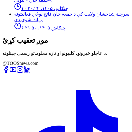
«جمعه خان » نيولى.
۱۰ چنګاښ ۱۴۰۵، ۲۰:۲۴
سرچینې:بدخشان ولایت کې د جمعه خان فاتح پوځي فعالیتونه
زیات شوي دي.
۶ چنګاښ ۱۴۰۵، ۲۱:۵۰
موږ تعقیب کړئ
د عاجلو خبرونو، کلیپونو او تازه معلوماتو رسمي چینلونه.
@TOOSnews.com