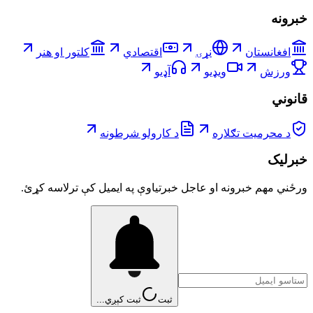
خبرونه
افغانستان
نړۍ
اقتصادي
کلتور او هنر
ورزش
ویډیو
آډیو
قانوني
د محرمیت تګلاره
د کارولو شرطونه
خبرلیک
ورځني مهم خبرونه او عاجل خبرتیاوې په ایمیل کې ترلاسه کړئ.
ثبت
ثبت کېږي...