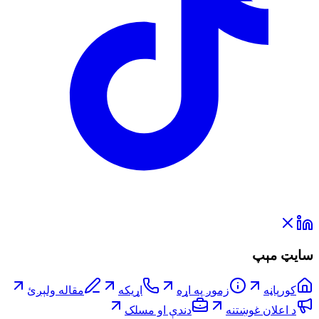
سایټ مېپ
کورپاڼه
زموږ په اړه
اړیکه
مقاله ولېږئ
د اعلان غوښتنه
دندې او مسلک