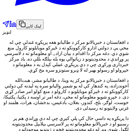
لینک کاپي
لنډیز
د افغانستان د خبریالانو مرکز د طالبانو هغه پرېکړه غندلې چې له
مخې یې د دولتي ادارو کارکوونکو ته د ځیرکو موبایلونو کارول منع
شوي دي. دغه مرکز دا اقدام د بیان ازادۍ او معلوماتو ته د لاسرسي
پر وړاندې د محدودیتونو د زیاتوالي یوه بله بېلګه بللې ده. یاد مرکز
خبرداری ورکړی چې د دې پرېکړې عملي کېدل به د معلوماتو د
خپرولو او رسولو بهیر له لا ډېرو ستونزو سره مخ کړي.
د افغانستان د خبریالانو مرکز په وینا، د طالبانو مشر، هبت‌الله
آخوندزاده، په کندهار کې له یو شمېر والیانو سره په لیدنه کې دولتي
کارکوونکو ته د ځیرکو موبایلونو د کارولو د منع کولو امر صادر کړی
دی. د خپرو شویو معلوماتو له مخې، دغه امر تر اوسه د پکتیا، پکتیکا،
خوست، لوګر، بلخ، کندوز، بغلان، بادغیس، بدخشان، هرات، هلمند او
غزني ولایتونو ته رسېدلی دی.
دا پرېکړه په داسې حال کې پلې کېږي چې له دې وړاندې هم پر
رسنیو او د خبریالانو معلوماتو ته پر لاسرسي بېلابېل محدودیتونه
لګول شوي وو. له دغو محدودیتونو څخه د ژوندیو موجوداتو د