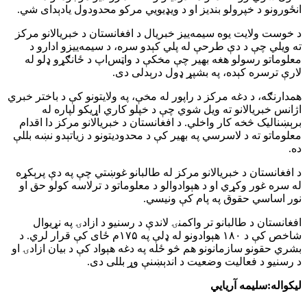
انځورونو د خپرولو بندیز او د ویډیویي مرکو محدودول یادېدای شي.
د خوست ولایت یوه سیمه‌ییز خبریال د افغانستان د خبریالانو مرکز
ته ویلي چې د دې طرحې له پلي کېدو سره، د سیمه‌ییزو ادارو د
معلوماتو رسولو هغه بهیر چې مخکې د واټس‌اپ د ځانګړو ډلو له
لارې ترسره کېده، په بشپړ ډول درېدلی دی.
همدارنګه، د دغه مرکز د راپور له مخې، په ولایتونو کې د باختر خبري
اژانس خبریالانو ته ویل شوي چې د خپلو کاري اړیکو لپاره له
برېښنالیک څخه کار واخلي. د افغانستان د خبریالانو مرکز دا اقدام
معلوماتو ته د لاسرسي په بهیر کې د محدودیتونو د زیاتېدو نښه بللې
ده.
د افغانستان د خبریالانو مرکز له طالبانو غوښتي چې په دې پرېکړه
له سره غور وکړي او د هېوادوالو د معلوماتو د ترلاسه کولو حق او
نور اساسي حقوق په پام کې ونیسي.
افغانستان د طالبانو تر واکمنۍ لاندې د رسنیو د ازادۍ په نړیوال
شاخص کې د ۱۸۰ هېوادونو له ډلې په ۱۷۵م ځای کې قرار لري. د
بشري حقونو سازمانونو هم څو ځله په دغه هېواد کې د بیان ازادۍ او
د رسنیو د فعالیت وضعیت د اندېښنې وړ بللی دی.
لیکواله:سلیمه آریایي