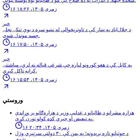
متحده جبهه: د اندراب په ده صلاح كې مو د طالبانو يوه پوسته نيولې.
۱۶ زمری ۱۴۰۵، ۱۸:۲۶
خبر
د جلال‌اباد په ښار کې د تاوتریخوالي له نښو سره د یوې تنکۍ نجلۍ
جسد موندل شوی.
۱۶ زمری ۱۴۰۵، ۱۷:۵۰
خبر
په کابل کې د هغو کورونو لپاره چې شرعي قباله نه لري، میاشتنۍ
کرایه ټاکل کېږي.
۱۶ زمری ۱۴۰۵، ۱۵:۵۴
وروستي
هزاره مشرانو د طالبانو د عدلیې وزیر د هزاره‌ګانو پر وړاندې
په تبعیض او جبري کډه کولو تورن کړی.
۱۶ زمری ۱۴۰۵، ۲۰:۳۴
د حوثيانو تازه بريدونه؛ په يمن كې ٣٠ دولتي سرتېري وژل
شوي.