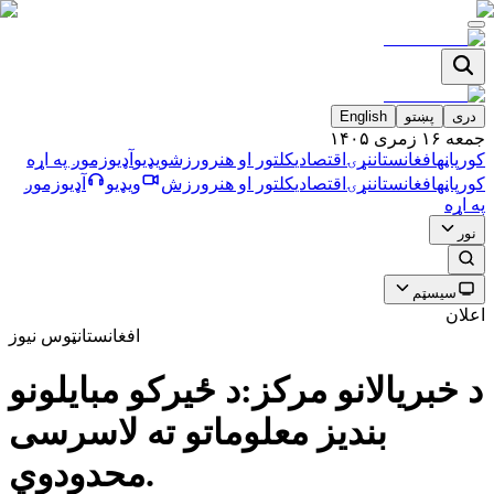
دری
پښتو
English
جمعه ۱۶ زمری ۱۴۰۵
کورپاڼه
افغانستان
نړۍ
اقتصادي
کلتور او هنر
ورزش
ویډیو
آډیو
زموږ په اړه
کورپاڼه
افغانستان
نړۍ
اقتصادي
کلتور او هنر
ورزش
ویډیو
آډیو
زموږ
په اړه
نور
سیسټم
اعلان
افغانستان
ټوس نیوز
د خبریالانو مرکز:د ځیرکو مبایلونو
بندیز معلوماتو ته لاسرسی
محدودوي.