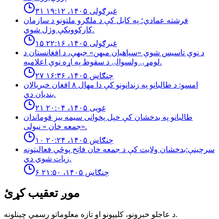
۳۱ غبرګولی ۱۴۰۵، ۱۹:۱۲
فرشته عمادي؛ په کابل کې د ملګرو ملتونو د سازمان
کارکوونکې وژل شوې.
۱۵ غبرګولی ۱۴۰۵، ۲۲:۱۶
د نوې تاسیس شوې «سپاهیان میهن» جبهې، د افغانستان د
لومړۍ ولسوالۍ د سقوط په اړه نوې اعلامیه.
۲۷ چنګاښ ۱۴۰۵، ۱۶:۳۶
امسو: د طالبانو په زندانونو كې دا مهال ٨ افغان خبريالان
بنديان دي.
۲۱ غویی ۱۴۰۵، ۲۰:۰۴
طالبانو په بدخشان كې خپل پخوانى سيمه ييز قوماندان
«جمعه خان » نيولى.
۱۰ چنګاښ ۱۴۰۵، ۲۰:۲۴
سرچینې:بدخشان ولایت کې د جمعه خان فاتح پوځي فعالیتونه
زیات شوي دي.
۶ چنګاښ ۱۴۰۵، ۲۱:۵۰
موږ تعقیب کړئ
د عاجلو خبرونو، کلیپونو او تازه معلوماتو رسمي چینلونه.