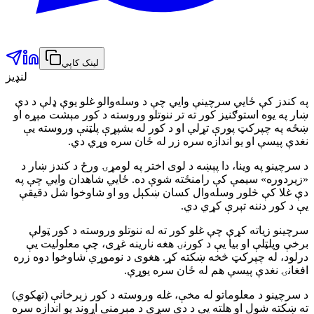
لینک کاپي
لنډیز
په کندز کې ځايي سرچینې وایي چې د وسله‌والو غلو یوې ډلې د دې
ښار په یوه استوګنیز کور ته تر ننوتلو وروسته د کور مېشت مېړه او
ښځه په چپرکټ پورې تړلي او د کور له بشپړې پلټنې وروسته یې
نغدې پیسې او یو اندازه سره زر له ځان سره وړي دي.
د سرچینو په وینا، دا پېښه د لوی اختر په لومړۍ ورځ د کندز ښار د
«زیردوره» سیمې کې رامنځته شوې ده. ځايي شاهدان وایي چې په
دې غلا کې څلور وسله‌وال کسان ښکېل وو او شاوخوا شل دقیقې
یې د کور دننه تېرې کړي دي.
سرچینو زیاته کړې چې غلو کور ته له ننوتلو وروسته د کور ټولې
برخې وپلټلې او بیا یې د کورنۍ هغه نارینه غړی، چې معلولیت یې
درلود، له چپرکټ څخه ښکته کړ. هغوی د نوموړي شاوخوا دوه زره
افغانۍ نغدې پیسې هم له ځان سره یوړې.
د سرچینو د معلوماتو له مخې، غله وروسته د کور زېرخانې (تهکوي)
ته ښکته شول او هلته یې د دې سړي د مېرمنې اړوند یو اندازه سره