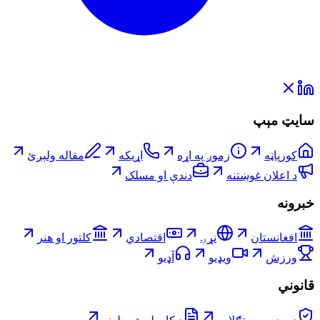
سایټ مېپ
کورپاڼه
زموږ په اړه
اړیکه
مقاله ولېږئ
د اعلان غوښتنه
دندې او مسلک
خبرونه
افغانستان
نړۍ
اقتصادي
کلتور او هنر
ورزش
ویډیو
آډیو
قانوني