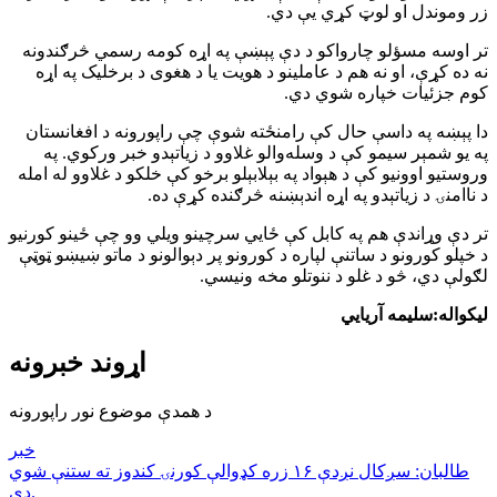
زر وموندل او لوټ کړي یې دي.
تر اوسه مسؤلو چارواکو د دې پېښې په اړه کومه رسمي څرګندونه
نه ده کړې، او نه هم د عاملینو د هویت یا د هغوی د برخلیک په اړه
کوم جزئیات خپاره شوي دي.
دا پېښه په داسې حال کې رامنځته شوې چې راپورونه د افغانستان
په یو شمېر سیمو کې د وسله‌والو غلاوو د زیاتېدو خبر ورکوي. په
وروستیو اوونیو کې د هېواد په بېلابېلو برخو کې خلکو د غلاوو له امله
د ناامنۍ د زیاتېدو په اړه اندېښنه څرګنده کړې ده.
تر دې وړاندې هم په کابل کې ځايي سرچینو ویلي وو چې ځینو کورنیو
د خپلو کورونو د ساتنې لپاره د کورونو پر دېوالونو د ماتو ښیښو ټوټې
لګولې دي، څو د غلو د ننوتلو مخه ونیسي.
لیکواله:سلیمه آریایي
اړوند خبرونه
د همدې موضوع نور راپورونه
خبر
طالبان: سږكال نږدې ١۶ زره كډوالې كورنۍ كندوز ته ستنې شوي
دي.