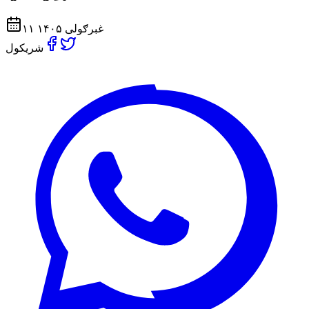
۱۱ غبرګولی ۱۴۰۵
شریکول