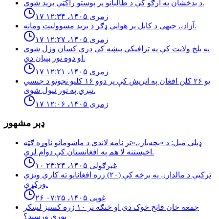
د بدخشان په ارګو کې د طالبانو پر پوستو راکټي برید شوی.
۱۷ زمری ۱۴۰۵، ۱۲:۳۴
آزادۍ جبهې د کابل پر هوايي ډګر د برید مسوولیت ومانه.
۱۷ زمری ۱۴۰۵، ۱۲:۲۷
په بلخ ولایت کې په ترافیکي پېښه کې درې کسان وژل شوي
او دوه نور ټپیان دي.
۱۷ زمری ۱۴۰۵، ۱۲:۲۱
یو ۲۶ کلن افغان په اتریش کې پر دوو ۱۶ کلنو نجونو د جنسي
تېري په تور نیول شوی.
۱۷ زمری ۱۴۰۵، ۱۲:۰۶
ډېر مشهور
ډېلي مېل: د «بچه‌بازۍ»تر نامه لاندې د ماشومانو ناوړه ګټه
اخیستنه لا هم په افغانستان کې دوام لري.
۱۰ غبرګولی ۱۴۰۵، ۲۳:۲۴
تركيې د مالدارۍ په برخه كې (٢٠) زره افغانانو ته كاري ويزې
وركړې.
۲۶ غویی ۱۴۰۵، ۰۷:۲۵
جمعه خان فاتح څوک دی او څنګه تر ۱۰ زره کسیز لښکر
پورې ورسېد؟