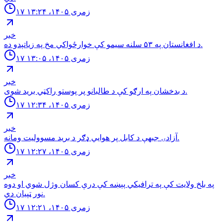
۱۷ زمری ۱۴۰۵، ۱۳:۲۴
خبر
د افغانستان په ۵۳ سلنه سيمو كې خوارځواکي مخ په زياتېدو ده.
۱۷ زمری ۱۴۰۵، ۱۳:۰۵
خبر
د بدخشان په ارګو کې د طالبانو پر پوستو راکټي برید شوی.
۱۷ زمری ۱۴۰۵، ۱۲:۳۴
خبر
آزادۍ جبهې د کابل پر هوايي ډګر د برید مسوولیت ومانه.
۱۷ زمری ۱۴۰۵، ۱۲:۲۷
خبر
په بلخ ولایت کې په ترافیکي پېښه کې درې کسان وژل شوي او دوه
نور ټپیان دي.
۱۷ زمری ۱۴۰۵، ۱۲:۲۱