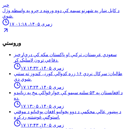
خبر
د كابل ښار په شهرنو سيمه كې دوه وروڼه د چرو په واسطه وژل
شوي.
۱۷ زمری ۱۴۰۵، ۰۱:۱۸
وروستي
سعودي عربستان، ترکیې او پاکستان مکه کې درې‌اړخیز
دفاعي تړون لاسلیک کړ.
۱۷ زمری ۱۴۰۵، ۱۴:۳۲
طالبان: سږكال نږدې ١۶ زره كډوالې كورنۍ كندوز ته ستنې
شوي دي.
۱۷ زمری ۱۴۰۵، ۱۳:۲۴
د افغانستان په ۵۳ سلنه سيمو كې خوارځواکي مخ په زياتېدو
ده.
۱۷ زمری ۱۴۰۵، ۱۳:۰۵
د پېښور عالي محکمې د دوو پخوانیو افغان پوځیانو د موقتي
استوګنې غوښتنه رد کړه.
۱۷ زمری ۱۴۰۵، ۱۲:۴۳