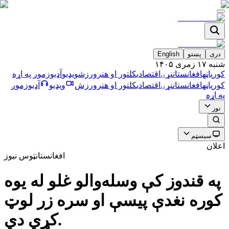
دری
پښتو
English
شنبه ۱۷ زمری ۱۴۰۵
کورپاڼه
افغانستان
نړۍ
اقتصادي
کلتور او هنر
ورزش
ویډیو
آډیو
زموږ په اړه
کورپاڼه
افغانستان
نړۍ
اقتصادي
کلتور او هنر
ورزش
ویډیو
آډیو
زموږ
په اړه
نور
سیسټم
اعلان
افغانستان
ټوس نیوز
په قندوز کې وسله‌والو غلو له یوه
کوره نغدې پیسې او سره زر لوټ
کړي دي.