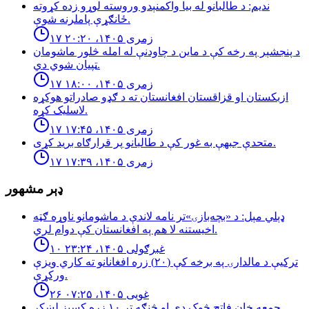
نديم: د طالبانو له بيا واكمنېدو وروسته لوړو زده كړوته
ځانګړې پاملرنه شوې.
۱۷ زمری ۱۴۰۵، ۲۰:۲۰
د پنجشېر په رخه کې د ماین د چاودنې له امله څلور ماشومان
ټپیان شوي دي.
۱۷ زمری ۱۴۰۵، ۱۸:۰۰
ازبكستان او قزاقستان افغانستان ته د ګډو صادراتو هوكړه
لاسليک كړه.
۱۷ زمری ۱۴۰۵، ۱۷:۴۵
متحدې جبهې به غور کې د طالبانو پر قرارګاه بريد كړی.
۱۷ زمری ۱۴۰۵، ۱۷:۳۹
ډېر مشهور
ډېلي مېل: د «بچه‌بازۍ»تر نامه لاندې د ماشومانو ناوړه ګټه
اخیستنه لا هم په افغانستان کې دوام لري.
۱۰ غبرګولی ۱۴۰۵، ۲۳:۲۴
تركيې د مالدارۍ په برخه كې (٢٠) زره افغانانو ته كاري ويزې
وركړې.
۲۶ غویی ۱۴۰۵، ۰۷:۲۵
جمعه خان فاتح څوک دی او څنګه تر ۱۰ زره کسیز لښکر