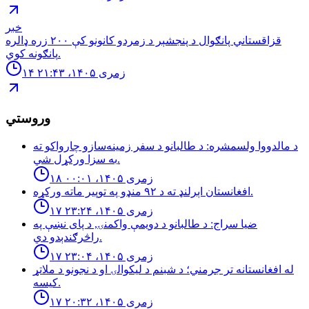
خبر
قزاقستاني پانګوال د پنجشېر د زمردو كانونو كې ٢٠٠ زره ډالره
پانګونه كوي.
۱۴ زمری ۱۴۰۵، ۲۱:۴۳
وروستي
د مالدووا ولسمشره: د طالبانو د سفر زمینه‌سازو چارواکو ته
به سزا ورکړل شي.
۱۸ زمری ۱۴۰۵، ۰۰:۰۱
افغانستان اېرلنډ ته د ٩٢ منډو په توپیر ماته وركړه.
۱۷ زمری ۱۴۰۵، ۲۳:۲۴
ضيا سراج: د طالبانو د دويمې واكمنۍ, د پاى نښې په
راڅرګندېدو دي.
۱۷ زمری ۱۴۰۵، ۲۳:۰۴
له افغانستانه تر جرمني؛ د شبنم د ليكوالۍ او د نجونو د ملاتړ
كيسه.
۱۷ زمری ۱۴۰۵، ۲۰:۳۲