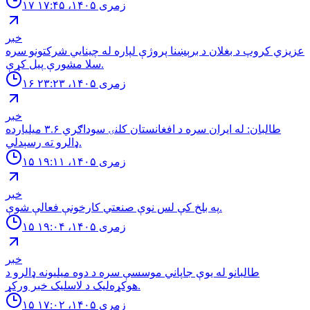
۱۷ زمری ۱۴۰۵، ۱۷:۴۵
خبر
عزيزي كروپ د بغلان د برېښنا پروژې لپاره له چينايي شركتونو سره
سلا مشورې پيل كړې.
۱۶ زمری ۱۴۰۵، ۲۳:۲۳
خبر
طالبان: له ايران سره د افغانستان كلنۍ سوداګري ۳.۶ ميليارده
ډالرو ته رسېدلي.
۱۵ زمری ۱۴۰۵، ۱۹:۱۱
خبر
په بلخ كې لس نوې صنعتي كارخونې فعالې شوې.
۱۵ زمری ۱۴۰۵، ۱۹:۰۴
خبر
طالبانو له یوې جاپاني موسسې سره د دوه میلیونه ډالرو د
هوکړه‌لیک د لاسلیک خبر ورکړ.
۱۵ زمری ۱۴۰۵، ۱۷:۰۲