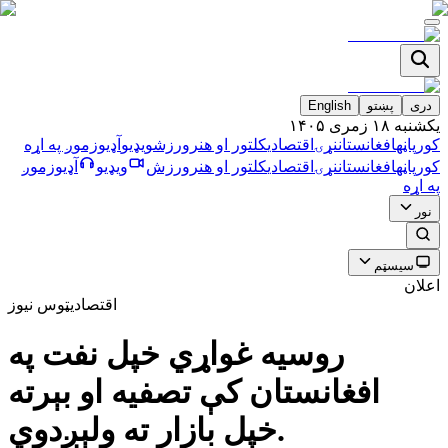
دری
پښتو
English
يکشنبه ۱۸ زمری ۱۴۰۵
کورپاڼه
افغانستان
نړۍ
اقتصادي
کلتور او هنر
ورزش
ویډیو
آډیو
زموږ په اړه
کورپاڼه
افغانستان
نړۍ
اقتصادي
کلتور او هنر
ورزش
ویډیو
آډیو
زموږ
په اړه
نور
سیسټم
اعلان
اقتصادي
ټوس نیوز
روسيه غواړي خپل نفت په
افغانستان كې تصفيه او بېرته
خپل بازار ته ولېږدوي.