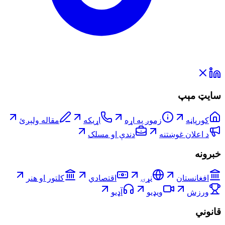
سایټ مېپ
کورپاڼه
زموږ په اړه
اړیکه
مقاله ولېږئ
د اعلان غوښتنه
دندې او مسلک
خبرونه
افغانستان
نړۍ
اقتصادي
کلتور او هنر
ورزش
ویډیو
آډیو
قانوني