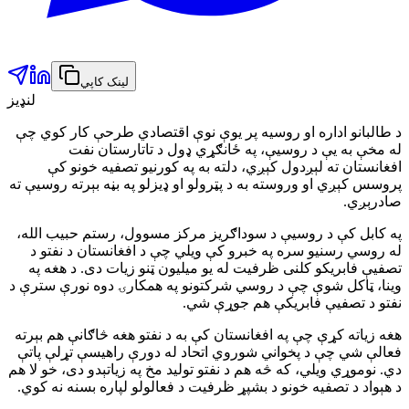
لینک کاپي
لنډیز
د طالبانو اداره او روسیه پر یوې نوې اقتصادي طرحې کار کوي چې
له مخې به یې د روسیې، په ځانګړي ډول د تاتارستان نفت
افغانستان ته لېږدول کېږي، دلته به په کورنیو تصفیه خونو کې
پروسس کېږي او وروسته به د پټرولو او ډیزلو په بڼه بېرته روسیې ته
صادرېږي.
په کابل کې د روسیې د سوداګریز مرکز مسوول، رستم حبیب الله،
له روسي رسنیو سره په خبرو کې ویلي چې د افغانستان د نفتو د
تصفیې فابریکو کلنی ظرفیت له یو میلیون ټنو زیات دی. د هغه په
وینا، ټاکل شوې چې د روسي شرکتونو په همکارۍ دوه نورې سترې د
نفتو د تصفیې فابریکې هم جوړې شي.
هغه زیاته کړې چې په افغانستان کې به د نفتو هغه څاګانې هم بېرته
فعالې شي چې د پخواني شوروي اتحاد له دورې راهیسې تړلې پاتې
دي. نوموړي ویلي، که څه هم د نفتو تولید مخ په زیاتېدو دی، خو لا هم
د هېواد د تصفیه خونو د بشپړ ظرفیت د فعالولو لپاره بسنه نه کوي.