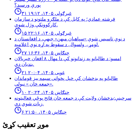
پورې ورسېد؟
۳۱ غبرګولی ۱۴۰۵، ۱۹:۱۲
فرشته عمادي؛ په کابل کې د ملګرو ملتونو د سازمان
کارکوونکې وژل شوې.
۱۵ غبرګولی ۱۴۰۵، ۲۲:۱۶
د نوې تاسیس شوې «سپاهیان میهن» جبهې، د افغانستان د
لومړۍ ولسوالۍ د سقوط په اړه نوې اعلامیه.
۲۷ چنګاښ ۱۴۰۵، ۱۶:۳۶
امسو: د طالبانو په زندانونو كې دا مهال ٨ افغان خبريالان
بنديان دي.
۲۱ غویی ۱۴۰۵، ۲۰:۰۴
طالبانو په بدخشان كې خپل پخوانى سيمه ييز قوماندان
«جمعه خان » نيولى.
۱۰ چنګاښ ۱۴۰۵، ۲۰:۲۴
سرچینې:بدخشان ولایت کې د جمعه خان فاتح پوځي فعالیتونه
زیات شوي دي.
۶ چنګاښ ۱۴۰۵، ۲۱:۵۰
موږ تعقیب کړئ