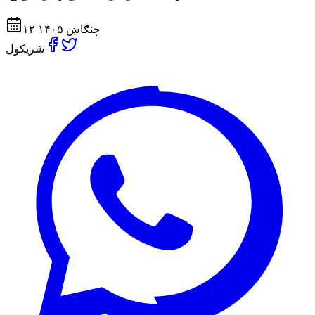
۱۲ چنګاښ ۱۴۰۵
شریکول