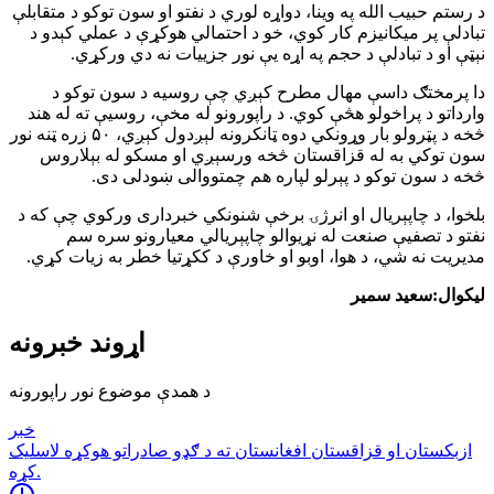
د رستم حبیب الله په وینا، دواړه لوري د نفتو او سون توکو د متقابلې
تبادلې پر میکانیزم کار کوي، خو د احتمالي هوکړې د عملي کېدو د
نېټې او د تبادلې د حجم په اړه یې نور جزییات نه دي ورکړي.
دا پرمختګ داسې مهال مطرح کېږي چې روسیه د سون توکو د
وارداتو د پراخولو هڅې کوي. د راپورونو له مخې، روسیې ته له هند
څخه د پټرولو بار وړونکي دوه ټانکرونه لېږدول کېږي، ۵۰ زره ټنه نور
سون توکي به له قزاقستان څخه ورسېږي او مسکو له بېلاروس
څخه د سون توکو د پېرلو لپاره هم چمتووالی ښودلی دی.
بلخوا، د چاپېریال او انرژۍ برخې شنونکي خبرداری ورکوي چې که د
نفتو د تصفیې صنعت له نړیوالو چاپېریالي معیارونو سره سم
مدیریت نه شي، د هوا، اوبو او خاورې د ککړتیا خطر به زیات کړي.
لیکوال:سعید سمیر
اړوند خبرونه
د همدې موضوع نور راپورونه
خبر
ازبكستان او قزاقستان افغانستان ته د ګډو صادراتو هوكړه لاسليک
كړه.