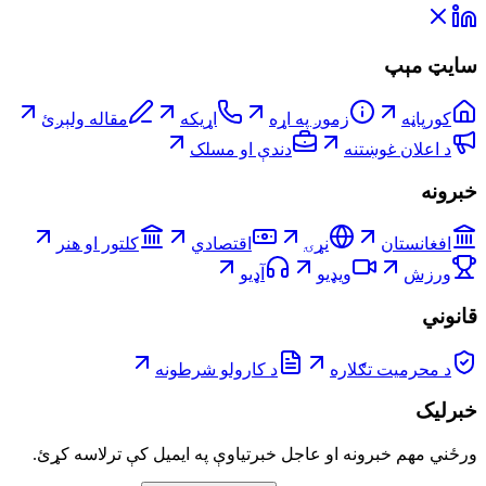
سایټ مېپ
کورپاڼه
زموږ په اړه
اړیکه
مقاله ولېږئ
د اعلان غوښتنه
دندې او مسلک
خبرونه
افغانستان
نړۍ
اقتصادي
کلتور او هنر
ورزش
ویډیو
آډیو
قانوني
د محرمیت تګلاره
د کارولو شرطونه
خبرلیک
ورځني مهم خبرونه او عاجل خبرتیاوې په ایمیل کې ترلاسه کړئ.