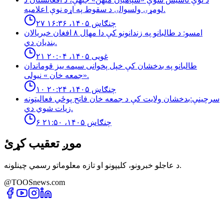
لومړۍ ولسوالۍ د سقوط په اړه نوې اعلامیه.
۲۷ چنګاښ ۱۴۰۵، ۱۶:۳۶
امسو: د طالبانو په زندانونو كې دا مهال ٨ افغان خبريالان
بنديان دي.
۲۱ غویی ۱۴۰۵، ۲۰:۰۴
طالبانو په بدخشان كې خپل پخوانى سيمه ييز قوماندان
«جمعه خان » نيولى.
۱۰ چنګاښ ۱۴۰۵، ۲۰:۲۴
سرچینې:بدخشان ولایت کې د جمعه خان فاتح پوځي فعالیتونه
زیات شوي دي.
۶ چنګاښ ۱۴۰۵، ۲۱:۵۰
موږ تعقیب کړئ
د عاجلو خبرونو، کلیپونو او تازه معلوماتو رسمي چینلونه.
@TOOSnews.com