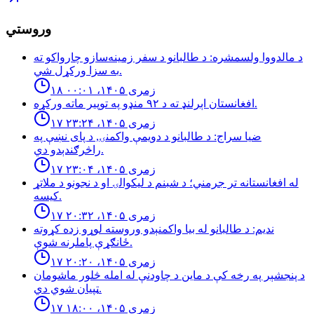
وروستي
د مالدووا ولسمشره: د طالبانو د سفر زمینه‌سازو چارواکو ته
به سزا ورکړل شي.
۱۸ زمری ۱۴۰۵، ۰۰:۰۱
افغانستان اېرلنډ ته د ٩٢ منډو په توپیر ماته وركړه.
۱۷ زمری ۱۴۰۵، ۲۳:۲۴
ضيا سراج: د طالبانو د دويمې واكمنۍ, د پاى نښې په
راڅرګندېدو دي.
۱۷ زمری ۱۴۰۵، ۲۳:۰۴
له افغانستانه تر جرمني؛ د شبنم د ليكوالۍ او د نجونو د ملاتړ
كيسه.
۱۷ زمری ۱۴۰۵، ۲۰:۳۲
نديم: د طالبانو له بيا واكمنېدو وروسته لوړو زده كړوته
ځانګړې پاملرنه شوې.
۱۷ زمری ۱۴۰۵، ۲۰:۲۰
د پنجشېر په رخه کې د ماین د چاودنې له امله څلور ماشومان
ټپیان شوي دي.
۱۷ زمری ۱۴۰۵، ۱۸:۰۰