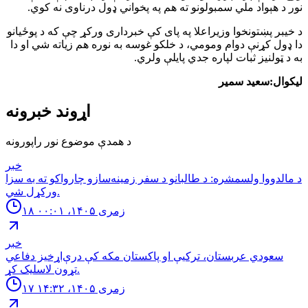
نور د هېواد ملي سمبولونو ته هم په پخواني ډول درناوی نه کوي.
د خيبر پښتونخوا وزيراعلا په پای کې خبرداری ورکړ چې که د پوځيانو
دا ډول کړنې دوام ومومي، د خلکو غوسه به نوره هم زیاته شي او دا
به د ټولنیز ثبات لپاره جدي پایلې ولري.
لیکوال:سعید سمیر
اړوند خبرونه
د همدې موضوع نور راپورونه
خبر
د مالدووا ولسمشره: د طالبانو د سفر زمینه‌سازو چارواکو ته به سزا
ورکړل شي.
۱۸ زمری ۱۴۰۵، ۰۰:۰۱
خبر
سعودي عربستان، ترکیې او پاکستان مکه کې درې‌اړخیز دفاعي
تړون لاسلیک کړ.
۱۷ زمری ۱۴۰۵، ۱۴:۳۲