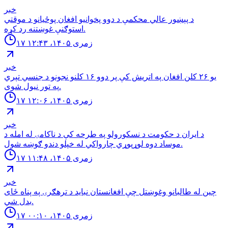
خبر
د پېښور عالي محکمې د دوو پخوانیو افغان پوځیانو د موقتي
استوګنې غوښتنه رد کړه.
۱۷ زمری ۱۴۰۵، ۱۲:۴۳
خبر
یو ۲۶ کلن افغان په اتریش کې پر دوو ۱۶ کلنو نجونو د جنسي تېري
په تور نیول شوی.
۱۷ زمری ۱۴۰۵، ۱۲:۰۶
خبر
د ایران د حکومت د نسکورولو په طرحه کې د ناکامۍ له امله د
موساد دوه لوړپوړي چارواکي له خپلو دندو ګوښه شول.
۱۷ زمری ۱۴۰۵، ۱۱:۴۸
خبر
چین له طالبانو وغوښتل چې افغانستان نباید د ترهګرۍ په پناه ځای
بدل شي.
۱۷ زمری ۱۴۰۵، ۰۰:۱۰