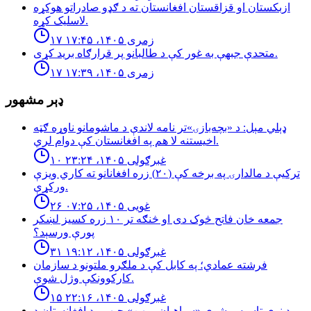
ازبكستان او قزاقستان افغانستان ته د ګډو صادراتو هوكړه
لاسليک كړه.
۱۷ زمری ۱۴۰۵، ۱۷:۴۵
متحدې جبهې به غور کې د طالبانو پر قرارګاه بريد كړی.
۱۷ زمری ۱۴۰۵، ۱۷:۳۹
ډېر مشهور
ډېلي مېل: د «بچه‌بازۍ»تر نامه لاندې د ماشومانو ناوړه ګټه
اخیستنه لا هم په افغانستان کې دوام لري.
۱۰ غبرګولی ۱۴۰۵، ۲۳:۲۴
تركيې د مالدارۍ په برخه كې (٢٠) زره افغانانو ته كاري ويزې
وركړې.
۲۶ غویی ۱۴۰۵، ۰۷:۲۵
جمعه خان فاتح څوک دی او څنګه تر ۱۰ زره کسیز لښکر
پورې ورسېد؟
۳۱ غبرګولی ۱۴۰۵، ۱۹:۱۲
فرشته عمادي؛ په کابل کې د ملګرو ملتونو د سازمان
کارکوونکې وژل شوې.
۱۵ غبرګولی ۱۴۰۵، ۲۲:۱۶
د نوې تاسیس شوې «سپاهیان میهن» جبهې، د افغانستان د