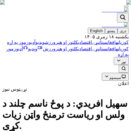
دری
پښتو
English
يکشنبه ۱۸ زمری ۱۴۰۵
کورپاڼه
افغانستان
نړۍ
اقتصادي
کلتور او هنر
ورزش
ویډیو
آډیو
زموږ په اړه
کورپاڼه
افغانستان
نړۍ
اقتصادي
کلتور او هنر
ورزش
ویډیو
آډیو
زموږ
په اړه
نور
سیسټم
اعلان
نړۍ
ټوس نیوز
سهيل افريدي: د پوځ ناسم چلند د
ولس او رياست ترمنځ واټن زيات
كړى.