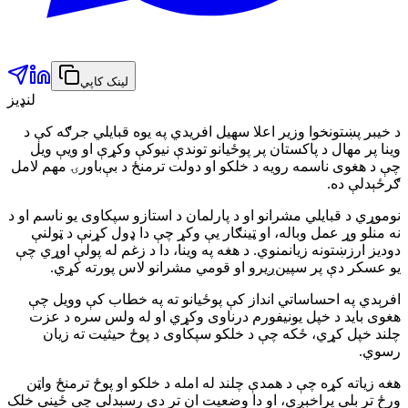
لینک کاپي
لنډیز
د خيبر پښتونخوا وزير اعلا سهیل افریدي په يوه قبایلي جرګه کې د
وینا پر مهال د پاکستان پر پوځيانو توندې نیوکې وکړې او ويې ويل
چې د هغوی ناسمه رویه د خلکو او دولت ترمنځ د بې‌باورۍ مهم لامل
ګرځېدلې ده.
نوموړي د قبایلي مشرانو او د پارلمان د استازو سپکاوی یو ناسم او د
نه منلو وړ عمل وباله، او ټینګار یې وکړ چې دا ډول کړنې د ټولنې
دودیز ارزښتونه زیانمنوي. د هغه په وینا، دا د زغم له پولې اوړي چې
یو عسکر دې پر سپین‌ږیرو او قومي مشرانو لاس پورته کړي.
افرېدي په احساساتي انداز کې پوځيانو ته په خطاب کې وویل چې
هغوی باید د خپل یونیفورم درناوی وکړي او له ولس سره د عزت
چلند خپل کړي، ځکه چې د خلکو سپکاوی د پوځ حیثیت ته زیان
رسوي.
هغه زیاته کړه چې د همدې چلند له امله د خلکو او پوځ ترمنځ واټن
ورځ تر بلې پراخېږي، او دا وضعیت ان تر دې رسېدلی چې ځینې خلک