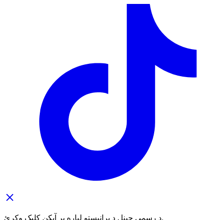
د رسمي چینل د پرانیستو لپاره پر آیکن کلیک وکړئ.