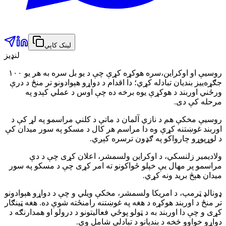
لینک کاپي
لنډیز
روسیې او اوکراین،سره هوکړه کړې چې د یو بل سره به هر یو ۱۰۰
جګړه‌ییز بندیان تبادله کړي؛ دا اقدام د دواړو هېوادونو تر منځ د درې
ورځني اوربند د هوکړې یوه برخه ده چې اوس د عملي کېدو په
مرحله کې دی.
روسیې مخکې هم د نازي آلمان د ماتې د کلني مراسمو په لړ کې د
اوربند غوښتنه کړې وه دا مراسم هر کال د مسکو په سور میدان کې
د لوړپوړو چارواکو په ګډون ترسره کېږي.
ولادیمیر زلنسکي، د اوکراین ولسمشر، اعلان کړی چې د دې
مراسمو پر مهال یې خپلو ځواکونو ته امر کړی چې د مسکو په سور
میدان هېڅ برید ونه کړي.
ډونالډ ټرمپ، د امریکا ولسمشر، مخکې ویلي و چې د دواړو هېوادونو
تر منځ د اوربند هوکړه د هغه په غوښتنه رامنځته شوې ده. هغه ټینګار
کړی و چې دا اوربند به د ټولو پوځي فعالیتونو د درولو او همدارنګه د
دواړو خواوو څخه د بندیانو د تبادلې شامل وي.