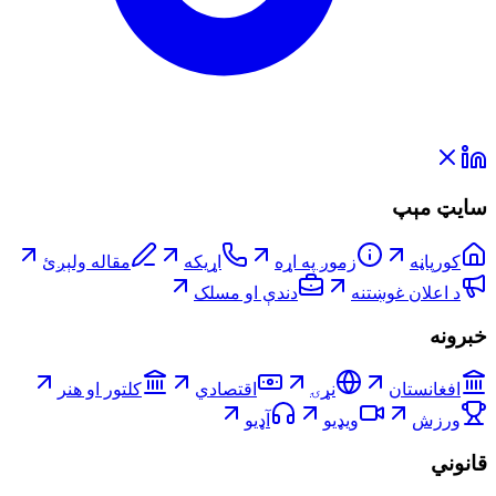
سایټ مېپ
کورپاڼه
زموږ په اړه
اړیکه
مقاله ولېږئ
د اعلان غوښتنه
دندې او مسلک
خبرونه
افغانستان
نړۍ
اقتصادي
کلتور او هنر
ورزش
ویډیو
آډیو
قانوني