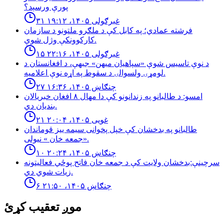
پورې ورسېد؟
۳۱ غبرګولی ۱۴۰۵، ۱۹:۱۲
فرشته عمادي؛ په کابل کې د ملګرو ملتونو د سازمان
کارکوونکې وژل شوې.
۱۵ غبرګولی ۱۴۰۵، ۲۲:۱۶
د نوې تاسیس شوې «سپاهیان میهن» جبهې، د افغانستان د
لومړۍ ولسوالۍ د سقوط په اړه نوې اعلامیه.
۲۷ چنګاښ ۱۴۰۵، ۱۶:۳۶
امسو: د طالبانو په زندانونو كې دا مهال ٨ افغان خبريالان
بنديان دي.
۲۱ غویی ۱۴۰۵، ۲۰:۰۴
طالبانو په بدخشان كې خپل پخوانى سيمه ييز قوماندان
«جمعه خان » نيولى.
۱۰ چنګاښ ۱۴۰۵، ۲۰:۲۴
سرچینې:بدخشان ولایت کې د جمعه خان فاتح پوځي فعالیتونه
زیات شوي دي.
۶ چنګاښ ۱۴۰۵، ۲۱:۵۰
موږ تعقیب کړئ