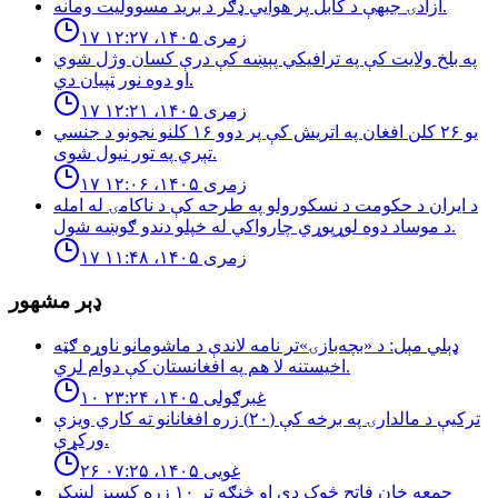
آزادۍ جبهې د کابل پر هوايي ډګر د برید مسوولیت ومانه.
۱۷ زمری ۱۴۰۵، ۱۲:۲۷
په بلخ ولایت کې په ترافیکي پېښه کې درې کسان وژل شوي
او دوه نور ټپیان دي.
۱۷ زمری ۱۴۰۵، ۱۲:۲۱
یو ۲۶ کلن افغان په اتریش کې پر دوو ۱۶ کلنو نجونو د جنسي
تېري په تور نیول شوی.
۱۷ زمری ۱۴۰۵، ۱۲:۰۶
د ایران د حکومت د نسکورولو په طرحه کې د ناکامۍ له امله
د موساد دوه لوړپوړي چارواکي له خپلو دندو ګوښه شول.
۱۷ زمری ۱۴۰۵، ۱۱:۴۸
ډېر مشهور
ډېلي مېل: د «بچه‌بازۍ»تر نامه لاندې د ماشومانو ناوړه ګټه
اخیستنه لا هم په افغانستان کې دوام لري.
۱۰ غبرګولی ۱۴۰۵، ۲۳:۲۴
تركيې د مالدارۍ په برخه كې (٢٠) زره افغانانو ته كاري ويزې
وركړې.
۲۶ غویی ۱۴۰۵، ۰۷:۲۵
جمعه خان فاتح څوک دی او څنګه تر ۱۰ زره کسیز لښکر