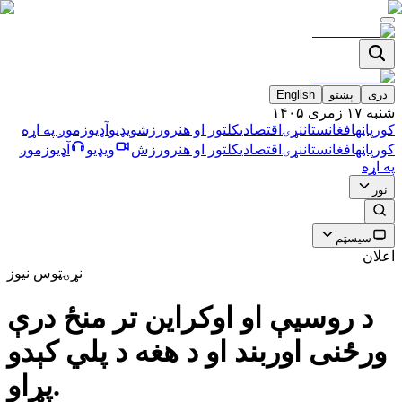
دری
پښتو
English
شنبه ۱۷ زمری ۱۴۰۵
کورپاڼه
افغانستان
نړۍ
اقتصادي
کلتور او هنر
ورزش
ویډیو
آډیو
زموږ په اړه
کورپاڼه
افغانستان
نړۍ
اقتصادي
کلتور او هنر
ورزش
ویډیو
آډیو
زموږ
په اړه
نور
سیسټم
اعلان
نړۍ
ټوس نیوز
د روسیې او اوکراین تر منځ درې
ورځنی اوربند او د هغه د پلي کېدو
پړاو.