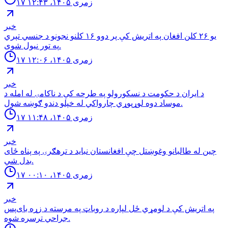
۱۷ زمری ۱۴۰۵، ۱۲:۴۳
خبر
یو ۲۶ کلن افغان په اتریش کې پر دوو ۱۶ کلنو نجونو د جنسي تېري
په تور نیول شوی.
۱۷ زمری ۱۴۰۵، ۱۲:۰۶
خبر
د ایران د حکومت د نسکورولو په طرحه کې د ناکامۍ له امله د
موساد دوه لوړپوړي چارواکي له خپلو دندو ګوښه شول.
۱۷ زمری ۱۴۰۵، ۱۱:۴۸
خبر
چین له طالبانو وغوښتل چې افغانستان نباید د ترهګرۍ په پناه ځای
بدل شي.
۱۷ زمری ۱۴۰۵، ۰۰:۱۰
خبر
په اتریش کې د لومړي ځل لپاره د روباټ په مرسته د زړه بای‌پس
جراحي ترسره شوه.