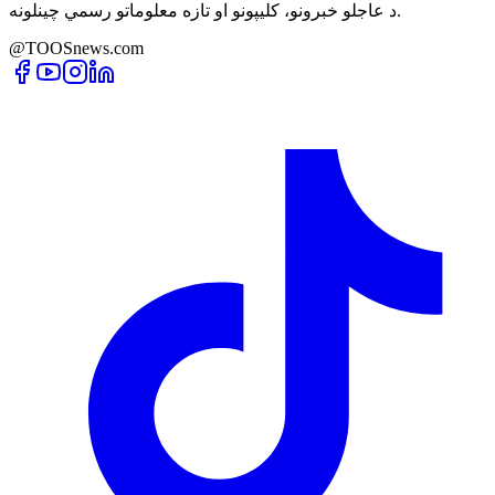
د عاجلو خبرونو، کلیپونو او تازه معلوماتو رسمي چینلونه.
@TOOSnews.com