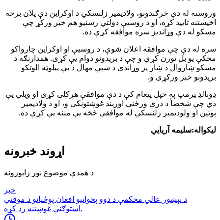
وروسته له دې څرګندونو، ولادیمیر زلنسکي د اوکراین دې پلان برخه
اخیستنه تایید کړه، او د روسیې دولتي رسنیو هم خبر ورکړ چې
مسکو له دې وړاندیز سره موافقه کړې ده.
سره له دې چې موافقه اعلان شوې، د روسیې او اوکراین چارواکو
مخکې یو بل تورن کړي و چې د بریدونو دوام یې کړی. همدارنګه د
مسکو ښاروال د ښار پر وړاندې د شپې مهال د بې پيلوټه الوتکو
بریدونو خبر ورکړی و.
ډونالډ ټرمپ په خپل پیغام کې د دې موافقې هرکلی کړی او ویلي یې
دي چې شخصاً د درې ورځني اوربند غوښتونکی و، او د ولادیمیر
پوتین او ولودیمیر زلنسکي له موافقې څخه یې مننه یې کړې ده.
لیکواله:سلیمه آریایي
اړوند خبرونه
د همدې موضوع نور راپورونه
خبر
د پېښور عالي محکمې د دوو پخوانیو افغان پوځیانو د موقتي
استوګنې غوښتنه رد کړه.