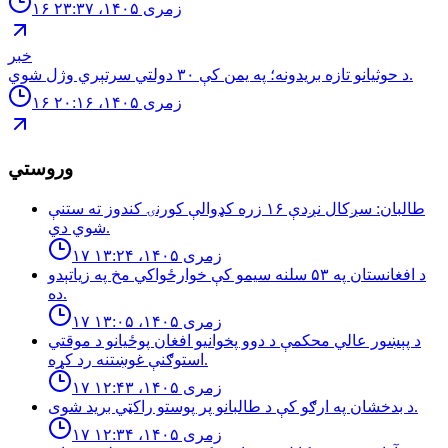
۱۶ زمری ۱۴۰۵، ۲۳:۳۷
خبر
د حوثيانو تازه بريدونه؛ په يمن كې ٣٠ دولتي سرتېري وژل شوي.
۱۶ زمری ۱۴۰۵، ۲۰:۱۶
وروستي
طالبان: سږكال نږدې ١۶ زره كډوالې كورنۍ كندوز ته ستنې
شوي دي.
۱۷ زمری ۱۴۰۵، ۱۳:۲۴
د افغانستان په ۵۳ سلنه سيمو كې خوارځواکي مخ په زياتېدو
ده.
۱۷ زمری ۱۴۰۵، ۱۳:۰۵
د پېښور عالي محکمې د دوو پخوانیو افغان پوځیانو د موقتي
استوګنې غوښتنه رد کړه.
۱۷ زمری ۱۴۰۵، ۱۲:۴۳
د بدخشان په ارګو کې د طالبانو پر پوستو راکټي برید شوی.
۱۷ زمری ۱۴۰۵، ۱۲:۳۴