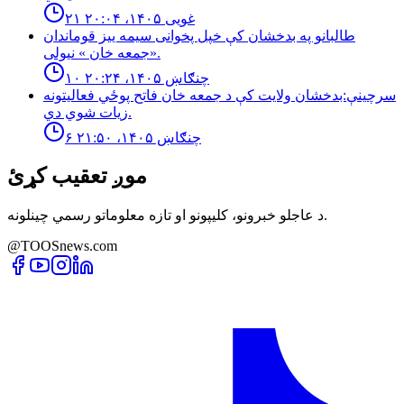
۲۱ غویی ۱۴۰۵، ۲۰:۰۴
طالبانو په بدخشان كې خپل پخوانى سيمه ييز قوماندان
«جمعه خان » نيولى.
۱۰ چنګاښ ۱۴۰۵، ۲۰:۲۴
سرچینې:بدخشان ولایت کې د جمعه خان فاتح پوځي فعالیتونه
زیات شوي دي.
۶ چنګاښ ۱۴۰۵، ۲۱:۵۰
موږ تعقیب کړئ
د عاجلو خبرونو، کلیپونو او تازه معلوماتو رسمي چینلونه.
@TOOSnews.com