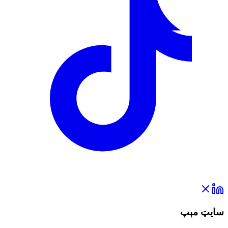
سایټ مېپ