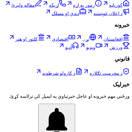
کورپاڼه
زموږ په اړه
اړیکه
مقاله ولېږئ
د اعلان غوښتنه
دندې او مسلک
خبرونه
افغانستان
نړۍ
اقتصادي
کلتور او هنر
ورزش
ویډیو
آډیو
قانوني
د محرمیت تګلاره
د کارولو شرطونه
خبرلیک
ورځني مهم خبرونه او عاجل خبرتیاوې په ایمیل کې ترلاسه کړئ.