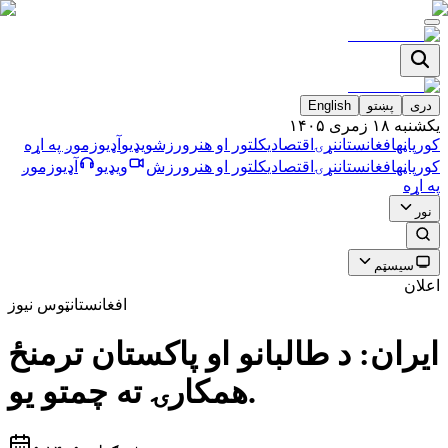
دری
پښتو
English
يکشنبه ۱۸ زمری ۱۴۰۵
کورپاڼه
افغانستان
نړۍ
اقتصادي
کلتور او هنر
ورزش
ویډیو
آډیو
زموږ په اړه
کورپاڼه
افغانستان
نړۍ
اقتصادي
کلتور او هنر
ورزش
ویډیو
آډیو
زموږ
په اړه
نور
سیسټم
اعلان
افغانستان
ټوس نیوز
ايران: د طالبانو او پاكستان ترمنځ
همكارۍ ته چمتو يو.