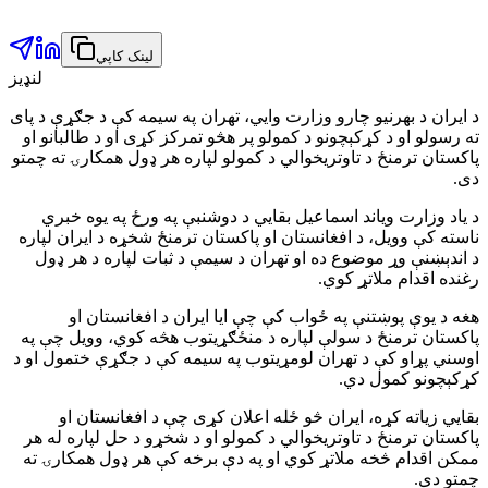
لینک کاپي
لنډیز
د ایران د بهرنیو چارو وزارت وايي، تهران په سیمه کې د جګړې د پای
ته رسولو او د کړکېچونو د کمولو پر هڅو تمرکز کړی او د طالبانو او
پاکستان ترمنځ د تاوتریخوالي د کمولو لپاره هر ډول همکارۍ ته چمتو
دی.
د یاد وزارت ویاند اسماعیل بقايي د دوشنبې په ورځ په یوه خبري
ناسته کې وویل، د افغانستان او پاکستان ترمنځ شخړه د ایران لپاره
د اندېښنې وړ موضوع ده او تهران د سیمې د ثبات لپاره د هر ډول
رغنده اقدام ملاتړ کوي.
هغه د یوې پوښتنې په ځواب کې چې ایا ایران د افغانستان او
پاکستان ترمنځ د سولې لپاره د منځګړیتوب هڅه کوي، وویل چې په
اوسني پړاو کې د تهران لومړیتوب په سیمه کې د جګړې ختمول او د
کړکېچونو کمول دي.
بقايي زیاته کړه، ایران څو ځله اعلان کړی چې د افغانستان او
پاکستان ترمنځ د تاوتریخوالي د کمولو او د شخړو د حل لپاره له هر
ممکن اقدام څخه ملاتړ کوي او په دې برخه کې هر ډول همکارۍ ته
چمتو دی.