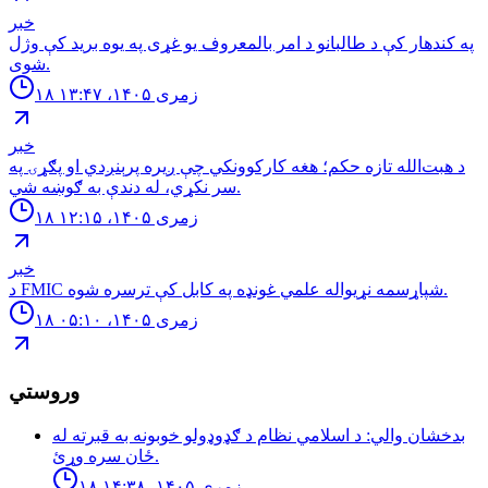
خبر
په کندهار کې د طالبانو د امر بالمعروف یو غړی په یوه برید کې وژل
شوی.
۱۸ زمری ۱۴۰۵، ۱۳:۴۷
خبر
د هبت‌الله تازه حکم؛ هغه کارکوونکي چې ږیره پرېنږدي او پګړۍ په
سر نکړي، له دندې به ګوښه شي.
۱۸ زمری ۱۴۰۵، ۱۲:۱۵
خبر
د FMIC شپاړسمه نړیواله علمي غونډه په کابل کې ترسره شوه.
۱۸ زمری ۱۴۰۵، ۰۵:۱۰
وروستي
بدخشان والي: د اسلامي نظام د ګډوډولو خوبونه به قبرته له
ځان سره وړئ.
۱۸ زمری ۱۴۰۵، ۱۴:۳۸