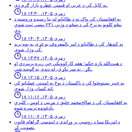
په كابل كې د عربي او قيمتي عطرو بازار ګرم دى.
۱۸ زمری ۱۴۰۵، ۱۴:۳۰
په افغانستان کې واک ته د طالبانو له بیا رسېدو وروسته د
پنځو کلونو په ترڅ کې د ښځو د وژنې ۲۳۱ پېښې ثبت شوي
دي.
۱۸ زمری ۱۴۰۵، ۱۴:۰۴
په کندهار کې د طالبانو د امر بالمعروف یو غړی په یوه برید
کې وژل شوی.
۱۸ زمری ۱۴۰۵، ۱۳:۴۷
د هبت‌الله تازه حکم؛ هغه کارکوونکي چې ږیره پرېنږدي او
پګړۍ په سر نکړي، له دندې به ګوښه شي.
۱۸ زمری ۱۴۰۵، ۱۲:۱۵
په خېبر پښتونخوا کې د پاکستان د پوځ په امنیتي عملیاتو کې
اته کسان وژل شوي.
۱۸ زمری ۱۴۰۵، ۱۱:۱۶
په افغانستان کې د صالح‌محمد خلیق د مړینې د لومړۍ کلیزې
یادغونډه ترسره شوه.
۱۸ زمری ۱۴۰۵، ۱۱:۰۷
د امریکا سنا د روسیې پر وړاندې د لېنډسي ګراهام قانون
تصویب کړ.