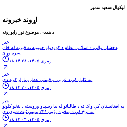
لیکوال:سعید سمیر
اړوند خبرونه
د همدې موضوع نور راپورونه
خبر
بدخشان والي: د اسلامي نظام د ګډوډولو خوبونه به قبرته له ځان
سره وړئ.
۱۸ زمری ۱۴۰۵، ۱۴:۳۸
خبر
په كابل كې د عربي او قيمتي عطرو بازار ګرم دى.
۱۸ زمری ۱۴۰۵، ۱۴:۳۰
خبر
په افغانستان کې واک ته د طالبانو له بیا رسېدو وروسته د پنځو کلونو
په ترڅ کې د ښځو د وژنې ۲۳۱ پېښې ثبت شوي دي.
۱۸ زمری ۱۴۰۵، ۱۴:۰۴