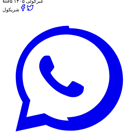
۵ غبرګولی ۱۴۰۵
شریکول