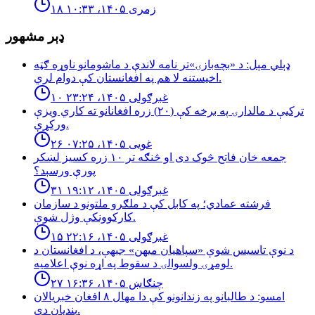
۱۸ زمری ۱۴۰۵، ۱۰:۳۳
ډېر مشهور
ډېلي مېل: د «بچه‌بازۍ»تر نامه لاندې د ماشومانو ناوړه ګټه
اخیستنه لا هم په افغانستان کې دوام لري.
۱۰ غبرګولی ۱۴۰۵، ۲۳:۲۴
تركيې د مالدارۍ په برخه كې (٢٠) زره افغانانو ته كاري ويزې
وركړې.
۲۶ غویی ۱۴۰۵، ۰۷:۲۵
جمعه خان فاتح څوک دی او څنګه تر ۱۰ زره کسیز لښکر
پورې ورسېد؟
۳۱ غبرګولی ۱۴۰۵، ۱۹:۱۲
فرشته عمادي؛ په کابل کې د ملګرو ملتونو د سازمان
کارکوونکې وژل شوې.
۱۵ غبرګولی ۱۴۰۵، ۲۲:۱۶
د نوې تاسیس شوې «سپاهیان میهن» جبهې، د افغانستان د
لومړۍ ولسوالۍ د سقوط په اړه نوې اعلامیه.
۲۷ چنګاښ ۱۴۰۵، ۱۶:۳۶
امسو: د طالبانو په زندانونو كې دا مهال ٨ افغان خبريالان
بنديان دي.