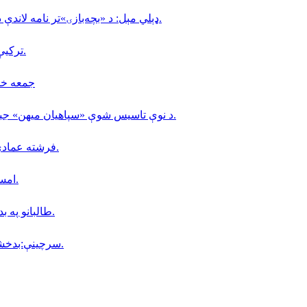
ډېلي مېل: د «بچه‌بازۍ»تر نامه لاندې د ماشومانو ناوړه ګټه اخیستنه لا هم په افغانستان کې دوام لري.
تركيې د مالدارۍ په برخه كې (٢٠) زره افغانانو ته كاري ويزې وركړې.
جمعه خان فاتح 
د نوې تاسیس شوې «سپاهیان میهن» جبهې، د افغانستان د لومړۍ ولسوالۍ د سقوط په اړه نوې اعلامیه.
فرشته عمادي؛ په کابل کې د ملګرو ملتونو د سازمان کارکوونکې وژل شوې.
امسو: د طالبانو په زندانونو كې دا مهال ٨ افغان خبريالان بنديان دي.
طالبانو په بدخشان كې خپل پخوانى سيمه ييز قوماندان «جمعه خان » نيولى.
سرچینې:بدخشان ولایت کې د جمعه خان فاتح پوځي فعالیتونه زیات شوي دي.