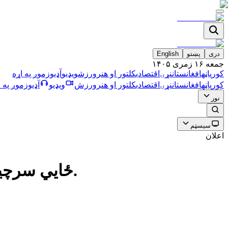
دری
پښتو
English
جمعه ۱۶ زمری ۱۴۰۵
کورپاڼه
افغانستان
نړۍ
اقتصادي
کلتور او هنر
ورزش
ویډیو
آډیو
زموږ په اړه
کورپاڼه
افغانستان
نړۍ
اقتصادي
کلتور او هنر
ورزش
ویډیو
آډیو
زموږ په ا
نور
سیسټم
اعلان
ځايي سرچینې: طالبانو په بامیان ولایت کې ښځو ته د سیم‌کارټونو پلور درولی دی.