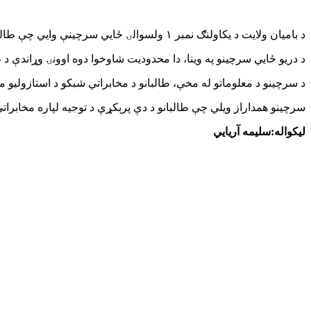
د بامیان ولایت د یکاولنګ نمبر ۱ ولسوالۍ ځايي سرچینې وایي چې طالبانو په دې ولسوالۍ کې ښځو ته د مخابراتي شبکو د سیم‌کارټونو پلور منع کړی دی.
د دریو ځايي سرچینو په وینا، دا محدودیت شاوخوا دوه اوونۍ وړاندې د ط
د سرچینو د معلوماتو له مخې، طالبانو د مخابراتي شبکو د استازولیو 
سرچینو همداراز ویلي چې طالبانو د دې پرېکړې د توجیه لپاره مخابرات
لیکواله:سلیمه آریایي