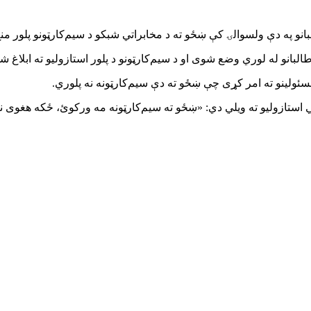
البانو له لوري وضع شوی او د سیم‌کارټونو د پلور استازولیو ته ابلاغ 
مسئولینو ته امر کړی چې ښځو ته دې سیم‌کارټونه نه پلوري.
ي استازولیو ته ویلي دي: «ښځو ته سیم‌کارټونه مه ورکوئ، ځکه هغوی نا