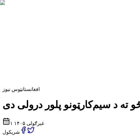
افغانستان
ټوس نیوز
۱ غبرګولی ۱۴۰۵
شریکول