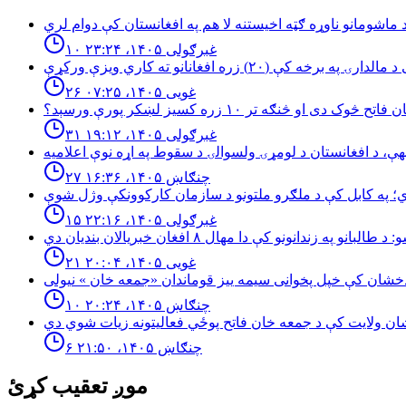
۱۰ غبرګولی ۱۴۰۵، ۲۳:۲۴
۲۶ غویی ۱۴۰۵، ۰۷:۲۵
څوک دی او څنګه تر ۱۰ زره کسیز لښکر پورې ورسېد؟
۳۱ غبرګولی ۱۴۰۵، ۱۹:۱۲
۲۷ چنګاښ ۱۴۰۵، ۱۶:۳۶
۱۵ غبرګولی ۱۴۰۵، ۲۲:۱۶
۲۱ غویی ۱۴۰۵، ۲۰:۰۴
۱۰ چنګاښ ۱۴۰۵، ۲۰:۲۴
۶ چنګاښ ۱۴۰۵، ۲۱:۵۰
موږ تعقیب کړئ