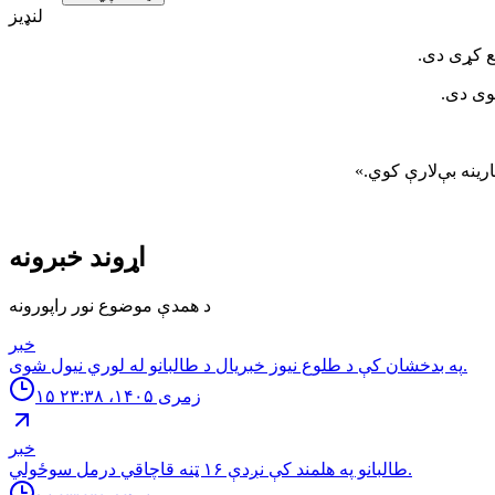
لنډیز
شوی دی.
رینه بې‌لارې کوي.»
اړوند خبرونه
د همدې موضوع نور راپورونه
خبر
په بدخشان كې د طلوع نيوز خبريال د طالبانو له لوري نيول شوى.
۱۵ زمری ۱۴۰۵، ۲۳:۳۸
خبر
طالبانو په هلمند كې نږدې ۱۶ ټنه قاچاقي درمل سوځولي.