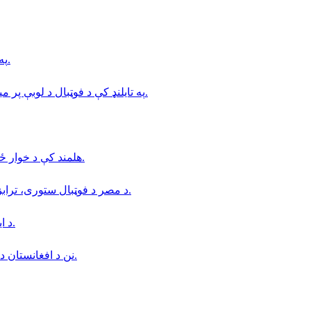
په بدخشان كې د طلوع نيوز خبريال د طالبانو له لوري نيول شوى.
په تایلنډ کې د فوټبال د لوبې پر میدان د تندر پرېوتو له امله یوه لوبغاړي خپل ژوند له لاسه ورکړی.
هلمند كې د خوار ځواكۍ بحران؛ د درملنې مركزونه د ناروغانو له ګڼې ګوڼې ډک دي.
د مصر د فوټبال ستوری، ترابزون‌اسپور د ترکیې له کلب سره د یوځای کېدو په درشل کې دی.
د ایران حکومت د خزر سمندر د کنوانسیون لایحه پارلمان ته لېږلې.
نن د افغانستان د نوميالي فرهنګي شخصيت استاد عبداللّه عاطفي پنځم تلين دى.