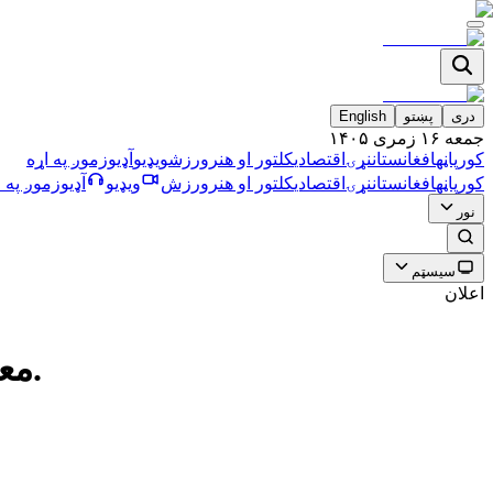
دری
پښتو
English
جمعه ۱۶ زمری ۱۴۰۵
کورپاڼه
افغانستان
نړۍ
اقتصادي
کلتور او هنر
ورزش
ویډیو
آډیو
زموږ په اړه
کورپاڼه
افغانستان
نړۍ
اقتصادي
کلتور او هنر
ورزش
ویډیو
آډیو
زموږ په ا
نور
سیسټم
اعلان
معنوي: د طالبانو د مشرانو پر ضد عملي عدالت لا هم نه دى تامين شوى.