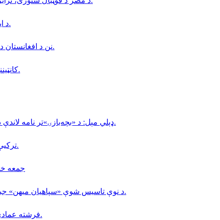
د مصر د فوټبال ستوری، ترابزون‌اسپور د ترکیې له کلب سره د یوځای کېدو په درشل کې دی.
د ایران حکومت د خزر سمندر د کنوانسیون لایحه پارلمان ته لېږلې.
نن د افغانستان د نوميالي فرهنګي شخصيت استاد عبداللّه عاطفي پنځم تلين دى.
کانټیننټال جام؛ افغانستان او روسیې لوبه ۳-۳ مساوي پای ته ورسوله.
ډېلي مېل: د «بچه‌بازۍ»تر نامه لاندې د ماشومانو ناوړه ګټه اخیستنه لا هم په افغانستان کې دوام لري.
تركيې د مالدارۍ په برخه كې (٢٠) زره افغانانو ته كاري ويزې وركړې.
جمعه خان فاتح 
د نوې تاسیس شوې «سپاهیان میهن» جبهې، د افغانستان د لومړۍ ولسوالۍ د سقوط په اړه نوې اعلامیه.
فرشته عمادي؛ په کابل کې د ملګرو ملتونو د سازمان کارکوونکې وژل شوې.