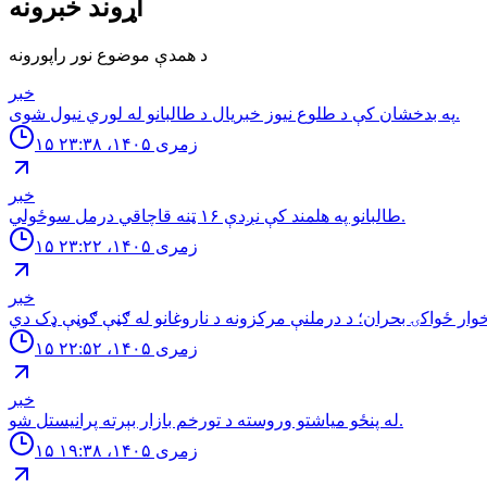
اړوند خبرونه
د همدې موضوع نور راپورونه
خبر
په بدخشان كې د طلوع نيوز خبريال د طالبانو له لوري نيول شوى.
۱۵ زمری ۱۴۰۵، ۲۳:۳۸
خبر
طالبانو په هلمند كې نږدې ۱۶ ټنه قاچاقي درمل سوځولي.
۱۵ زمری ۱۴۰۵، ۲۳:۲۲
خبر
۱۵ زمری ۱۴۰۵، ۲۲:۵۲
خبر
له پنځو مياشتو وروسته د تورخم بازار بېرته پرانيستل شو.
۱۵ زمری ۱۴۰۵، ۱۹:۳۸