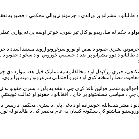
طالبانو د مشرانو پر وړاندې د جرمونو نړیوالې محکمې د قضیو په تعق
یولو د حکم له صادرېدو یو کال تېر شوی، خو تر اوسه یې نه یوازې عملي 
جرمونو، بشري حقونو د نقض او نورو سرغړونو اړوند مستند اسناد د جرم
البانو د دوو مشرانو پر ضد د جنسیتي ځورونې او د ښځو د حقونو د سلب
.
نجې، جبري ورکېدل او د مخالفانو سیستماتیک ځپل هغه موارد دي چې اړ
فیت فضا رامنځته کوي او د نورو احتمالي سرغړونو زمینه برابروي.
لو یو شمېر قوانین نافذ کړي چې د هغه په باور د بشري حقونو له نړیو
ل چې د سیاسي مصلحتونو پر ځای د افغانانو د حقونو او عدالت غوښتنې
 جرمونو نړیوالې محکمې په ۲۰۲۵ کال کې د طالبانو د مشر هبت‌الله اخوندزاده او د دغې ډلې 
وروستیو میاشتو کې سلګونه کسان په عام محضر کې د طالبانو له لوري 