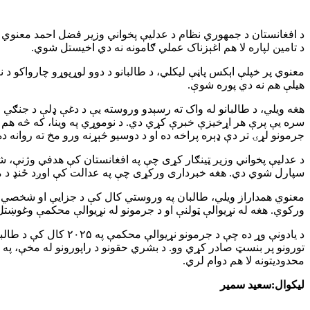
د افغانستان د جمهوري نظام د عدلیې پخواني وزیر فضل احمد معنوي د 
د تامین لپاره لا هم اغېزناک عملي ګامونه نه دي اخیستل شوي.
معنوي پر خپلې اېکس پاڼې لیکلي، د طالبانو د دوو لوړپوړو چارواکو د ن
هیلې هم نه دي پوره شوې.
هغه ویلي، د طالبانو له واک ته رسېدو وروسته یې د دغې ډلې د جنګي 
سره یې پرې هر اړخیزې خبرې کړي دي. د نوموړي په وینا، که څه هم د ط
جرمونو لړۍ تر دې ډېره پراخه ده او د دوسیو څېړنه ورو مخ ته روانه ده
د عدلیې پخواني وزیر ټینګار کړی چې په افغانستان کې هدفي وژنې، شک
سپارل شوي دي. هغه خبرداری ورکړی چې په عدالت کې اوږد ځنډ د معا
معنوي همداراز ویلي، طالبان په وروستي کال کې د جزایي او شخصي احوا
ورکوي. هغه له نړیوالې ټولنې او د جرمونو له نړیوالې محکمې وغوښت
د یادونې وړ ده چې د
تورونو پر بنسټ صادر کړي وو. د بشري حقونو د راپورونو له مخې، په 
محدودیتونه لا هم دوام لري.
لیکوال:سعید سمیر