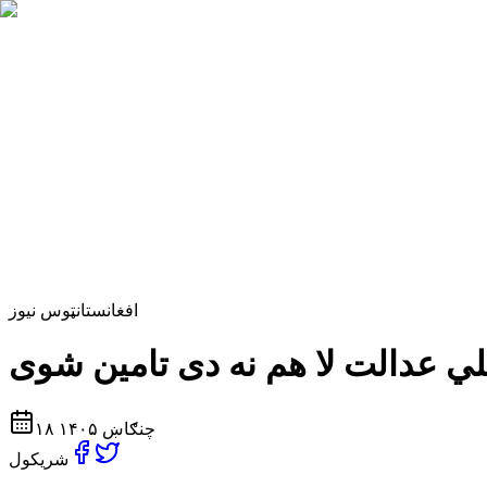
افغانستان
ټوس نیوز
۱۸ چنګاښ ۱۴۰۵
شریکول