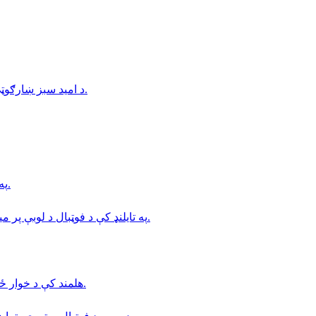
د امید سبز ښارګوټي استازي د تخلیې د حکم پر ضد د اعتراض لپاره کندهار ته روان شول.
په بدخشان كې د طلوع نيوز خبريال د طالبانو له لوري نيول شوى.
په تایلنډ کې د فوټبال د لوبې پر میدان د تندر پرېوتو له امله یوه لوبغاړي خپل ژوند له لاسه ورکړی.
هلمند كې د خوار ځواكۍ بحران؛ د درملنې مركزونه د ناروغانو له ګڼې ګوڼې ډک دي.