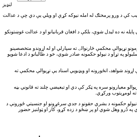
لنډیز
یب کې د ورو پرمختګ له امله نیوکه کړې او ویلي یې دي چې د عدالت
پایله نه ده لیدل شوې، بلکې د افغان قربانیانو او د عدالت غوښتونکو
ونو نړیوالې محکمې څارنوالۍ ته سپارلي او له اړوندو متخصصینو
ولو په تړاو د نیولو حکمونه صادر شوي، خو د طالبانو د ادعا شویو
وند شواهد، انځورونه او ویډیویي اسناد یې نړیوالې محکمې ته
الو معیارونو سره په ټکر کې دي او تبعیضي چلند ته قانوني بڼه
 ته لومړیتوب ورکړي.
د سترې محکمې د رییس د نیولو حکمونه د بشري حقونو د جدي سرغړونو او جنسیتي ځورونې د
په دُرو وهل شوي او پر ښځو د زده کړو، کار او ټولنیز حضور