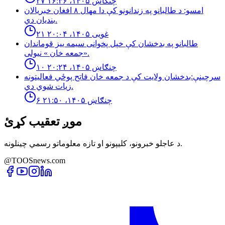
۲۷ چنګاښ ۱۴۰۵، ۱۶:۳۶
امسو: د طالبانو په زندانونو كې دا مهال ٨ افغان خبريالان
بنديان دي.
۲۱ غویی ۱۴۰۵، ۲۰:۰۴
طالبانو په بدخشان كې خپل پخوانى سيمه ييز قوماندان
«جمعه خان » نيولى.
۱۰ چنګاښ ۱۴۰۵، ۲۰:۲۴
سرچینې:بدخشان ولایت کې د جمعه خان فاتح پوځي فعالیتونه
زیات شوي دي.
۶ چنګاښ ۱۴۰۵، ۲۱:۵۰
موږ تعقیب کړئ
د عاجلو خبرونو، کلیپونو او تازه معلوماتو رسمي چینلونه.
@TOOSnews.com