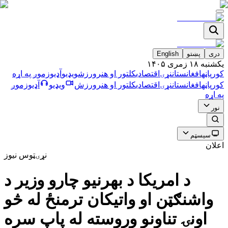
دری
پښتو
English
يکشنبه ۱۸ زمری ۱۴۰۵
کورپاڼه
افغانستان
نړۍ
اقتصادي
کلتور او هنر
ورزش
ویډیو
آډیو
زموږ په اړه
کورپاڼه
افغانستان
نړۍ
اقتصادي
کلتور او هنر
ورزش
ویډیو
آډیو
زموږ
په اړه
نور
سیسټم
اعلان
نړۍ
ټوس نیوز
د امریکا د بهرنیو چارو وزیر د
واشنګټن او واتیکان ترمنځ له څو
اونۍ تناونو وروسته له پاپ سره