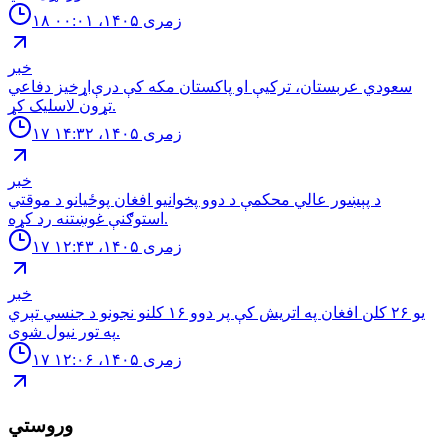
۱۸ زمری ۱۴۰۵، ۰۰:۰۱
خبر
سعودي عربستان، ترکیې او پاکستان مکه کې درې‌اړخیز دفاعي
تړون لاسلیک کړ.
۱۷ زمری ۱۴۰۵، ۱۴:۳۲
خبر
د پېښور عالي محکمې د دوو پخوانیو افغان پوځیانو د موقتي
استوګنې غوښتنه رد کړه.
۱۷ زمری ۱۴۰۵، ۱۲:۴۳
خبر
یو ۲۶ کلن افغان په اتریش کې پر دوو ۱۶ کلنو نجونو د جنسي تېري
په تور نیول شوی.
۱۷ زمری ۱۴۰۵، ۱۲:۰۶
وروستي