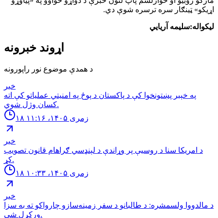
مارکو روبیو او څوارلسم پاپ لئون خبرې د دواړو خواوو په «پیاوړو
اړیکو» ټینګار سره ترسره شوې دي.
لیکواله:سلیمه آریایي
اړوند خبرونه
د همدې موضوع نور راپورونه
خبر
په خېبر پښتونخوا کې د پاکستان د پوځ په امنیتي عملیاتو کې اته
کسان وژل شوي.
۱۸ زمری ۱۴۰۵، ۱۱:۱۶
خبر
د امریکا سنا د روسیې پر وړاندې د لېنډسي ګراهام قانون تصویب
کړ.
۱۸ زمری ۱۴۰۵، ۱۰:۳۳
خبر
د مالدووا ولسمشره: د طالبانو د سفر زمینه‌سازو چارواکو ته به سزا
ورکړل شي.