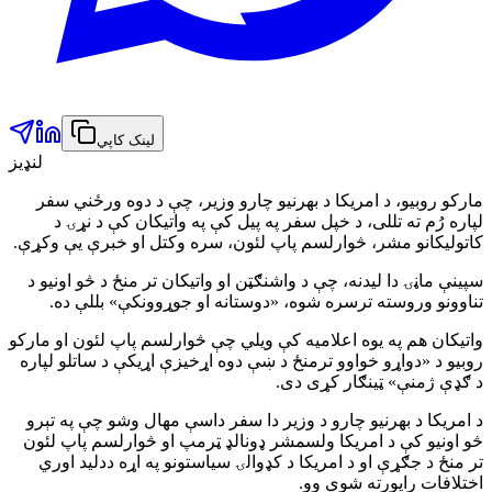
لینک کاپي
لنډیز
مارکو روبیو، د امریکا د بهرنیو چارو وزیر، چې د دوه ورځني سفر
لپاره رُم ته تللی، د خپل سفر په پیل کې په واتیکان کې د نړۍ د
کاتولیکانو مشر، څوارلسم پاپ لئون، سره وکتل او خبرې یې وکړې.
سپینې ماڼۍ دا لیدنه، چې د واشنګټن او واتیکان تر منځ د څو اونیو د
تناوونو وروسته ترسره شوه، «دوستانه او جوړوونکې» بللې ده.
واتیکان هم په یوه اعلامیه کې ویلي چې څوارلسم پاپ لئون او مارکو
روبیو د «دواړو خواوو ترمنځ د ښې دوه اړخیزې اړیکې د ساتلو لپاره
د ګډې ژمنې» ټینګار کړی دی.
د امریکا د بهرنیو چارو د وزیر دا سفر داسې مهال وشو چې په تېرو
څو اونیو کې د امریکا ولسمشر ډونالډ ټرمپ او څوارلسم پاپ لئون
تر منځ د جګړې او د امریکا د کډوالۍ سیاستونو په اړه ددلید اوري
اختلافات راپورته شوي وو.