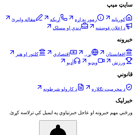
سایټ مېپ
کورپاڼه
زموږ په اړه
اړیکه
مقاله ولېږئ
د اعلان غوښتنه
دندې او مسلک
خبرونه
افغانستان
نړۍ
اقتصادي
کلتور او هنر
ورزش
ویډیو
آډیو
قانوني
د محرمیت تګلاره
د کارولو شرطونه
خبرلیک
ورځني مهم خبرونه او عاجل خبرتیاوې په ایمیل کې ترلاسه کړئ.