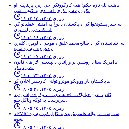
د هبت‌الله تازه حکم؛ هغه کارکوونکي چې ږیره پرېنږدي او
پګړۍ په سر نکړي، له دندې به ګوښه شي.
۱۸ زمری ۱۴۰۵، ۱۲:۱۵
په خېبر پښتونخوا کې د پاکستان د پوځ په امنیتي عملیاتو کې
اته کسان وژل شوي.
۱۸ زمری ۱۴۰۵، ۱۱:۱۶
په افغانستان کې د صالح‌محمد خلیق د مړینې د لومړۍ کلیزې
یادغونډه ترسره شوه.
۱۸ زمری ۱۴۰۵، ۱۱:۰۷
د امریکا سنا د روسیې پر وړاندې د لېنډسي ګراهام قانون
تصویب کړ.
۱۸ زمری ۱۴۰۵، ۱۰:۳۳
د پاكستان بار وړونكو موټرو ټولنې كاربنديز اعلان كړ.
۱۸ زمری ۱۴۰۵، ۰۵:۳۱
ګلاب الدین خپلواګ د افغانستان د سنوکر فدراسیون د
سرپرست په توګه وټاکل شو.
۱۸ زمری ۱۴۰۵، ۰۵:۱۵
د FMIC شپاړسمه نړیواله علمي غونډه په کابل کې ترسره
شوه.
۱۸ زمری ۱۴۰۵، ۰۵:۱۰