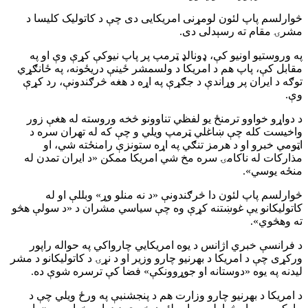
څوارلسم پاپ لئون لومړنی امریکایی دی چې د کاتولیک کلیسا د
مشرۍ مقام ته رسېدلی دی.
په وروستیو اونیو کې، ډونالډ ټرمپ پر پاپ نیوکې کړې وې او په
مقابل کې، پاپ هم د امریکا د ولسمشر ځینې دریځونه، په ځانګړي
توګه د ایران پر وړاندې د جګړې په اړه د هغه څرګندونې، رد کړې
وې.
د دواړو خواوو ترمنځ یو لفظي تناوونو څخه وروسته له هغې زور
واخیست کله چې ښاغلي ټرمپ ویلي و چې که له تهران سره د
اټومي خبرو او د هرمز تنګي په اړه ستونزې رامنځته شي، او
مذارکات له ناکامۍ سره مخ شي امریکا ممکن «د ایران تمدن له
منځه یوسي».
څوارلسم پاپ لئون دا څرګندونې «د نه منلو وړ» وبللې او له
کاتولیکانو یې غوښتنه کړې وه چې سیاسي مشران د «د سولې هڅو
ته وهڅوي».
د فرانسې خبري اژانس د یوه امریکایي چارواکي په حواله راپور
ورکړی چې د امریکا د بهرنیو چارو وزیر او د نړۍ د کاتولیکانو د مشر
لیدنه په یوه «دوستانه او جوړوونکې» فضا کې ترسره شوې ده.
د امریکا د بهرنیو چارو وزارت هم د پنجشنبې په ورځ ویلي چې د