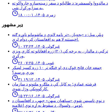
د مالدووا ولسمشره: د طالبانو د سفر زمینه‌سازو چارواکو ته
به سزا ورکړل شي.
۱۸ زمری ۱۴۰۵، ۰۰:۰۱
ډېر مشهور
ډېلي مېل: د «بچه‌بازۍ»تر نامه لاندې د ماشومانو ناوړه ګټه
اخیستنه لا هم په افغانستان کې دوام لري.
۱۰ غبرګولی ۱۴۰۵، ۲۳:۲۴
تركيې د مالدارۍ په برخه كې (٢٠) زره افغانانو ته كاري ويزې
وركړې.
۲۶ غویی ۱۴۰۵، ۰۷:۲۵
جمعه خان فاتح څوک دی او څنګه تر ۱۰ زره کسیز لښکر
پورې ورسېد؟
۳۱ غبرګولی ۱۴۰۵، ۱۹:۱۲
فرشته عمادي؛ په کابل کې د ملګرو ملتونو د سازمان
کارکوونکې وژل شوې.
۱۵ غبرګولی ۱۴۰۵، ۲۲:۱۶
د نوې تاسیس شوې «سپاهیان میهن» جبهې، د افغانستان د
لومړۍ ولسوالۍ د سقوط په اړه نوې اعلامیه.