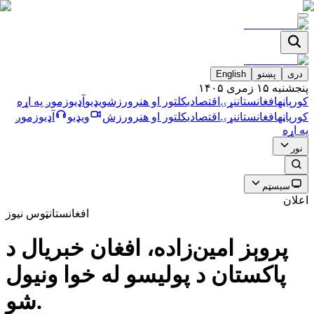
دری
پښتو
English
پنجشنبه ۱۵ زمری ۱۴۰۵
کورپاڼه
افغانستان
نړۍ
اقتصادي
کلتور او هنر
ورزش
ویډیو
آډیو
زموږ په اړه
کورپاڼه
افغانستان
نړۍ
اقتصادي
کلتور او هنر
ورزش
ویډیو
آډیو
زموږ
په اړه
نور
سیسټم
اعلان
افغانستان
ټوس نیوز
پروېز امین‌زاده، افغان خبریال د
پاکستان د پولیسو له خوا ونیول
شو.