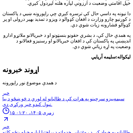
خپل اقامتي وضعیت د ارزونې لپاره هلته لېږدول کېږي.
دا نیونه په داسې حال کې ترسره کېږي چې راپورونه ښيي د پاکستان
د کورنیو چارو وزارت د افغان کډوالو د ویزو د تمدید بهیر درولی او پر
کډوالو فشارونه زیات شوي دي.
په همدې حال کې، د بشري حقونو بنسټونو او د خبریالانو ملاتړو ادارو
اندېښنې په پاکستان کې د افغان خبریالانو او رسنیزو فعالانو د
وضعیت په اړه زیاتې شوي دي.
لیکواله:سلیمه آریایي
اړوند خبرونه
د همدې موضوع نور راپورونه
خبر
سیمه‌ییزو سرچینو په هرات کې د طالبانو له لوري د څو ښځو د بیا
نیول کېدو خبر ورکړی دی.
۱۵ زمری ۱۴۰۵، ۰۱:۲۰
خبر
طالبانو په هېواد کې د روغتیايي خدماتو د پراختیا لپاره خپله پنځه کلنه