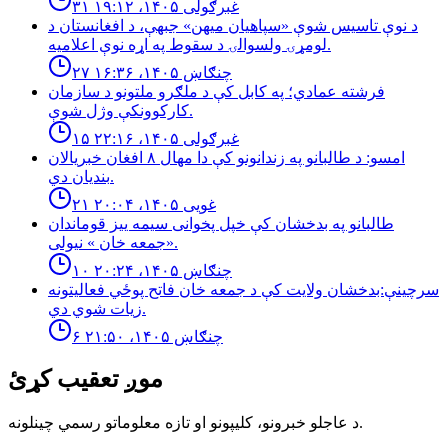
۳۱ غبرګولی ۱۴۰۵، ۱۹:۱۲
د نوې تاسیس شوې «سپاهیان میهن» جبهې، د افغانستان د
لومړۍ ولسوالۍ د سقوط په اړه نوې اعلامیه.
۲۷ چنګاښ ۱۴۰۵، ۱۶:۳۶
فرشته عمادي؛ په کابل کې د ملګرو ملتونو د سازمان
کارکوونکې وژل شوې.
۱۵ غبرګولی ۱۴۰۵، ۲۲:۱۶
امسو: د طالبانو په زندانونو كې دا مهال ٨ افغان خبريالان
بنديان دي.
۲۱ غویی ۱۴۰۵، ۲۰:۰۴
طالبانو په بدخشان كې خپل پخوانى سيمه ييز قوماندان
«جمعه خان » نيولى.
۱۰ چنګاښ ۱۴۰۵، ۲۰:۲۴
سرچینې:بدخشان ولایت کې د جمعه خان فاتح پوځي فعالیتونه
زیات شوي دي.
۶ چنګاښ ۱۴۰۵، ۲۱:۵۰
موږ تعقیب کړئ
د عاجلو خبرونو، کلیپونو او تازه معلوماتو رسمي چینلونه.