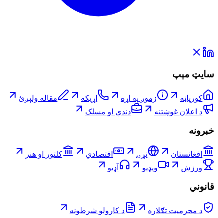
سایټ مېپ
کورپاڼه
زموږ په اړه
اړیکه
مقاله ولېږئ
د اعلان غوښتنه
دندې او مسلک
خبرونه
افغانستان
نړۍ
اقتصادي
کلتور او هنر
ورزش
ویډیو
آډیو
قانوني
د محرمیت تګلاره
د کارولو شرطونه