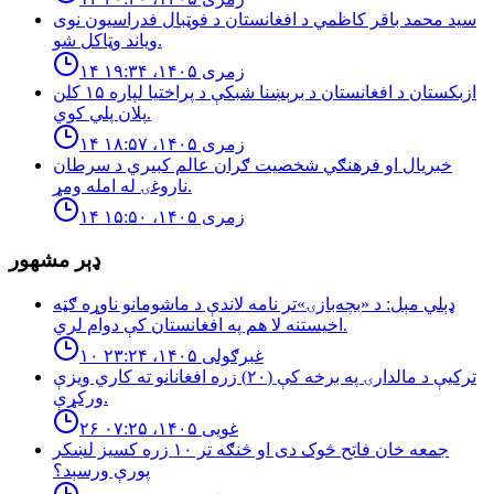
سید محمد باقر کاظمي د افغانستان د فوټبال فدراسیون نوی
ویاند وټاکل شو.
۱۴ زمری ۱۴۰۵، ۱۹:۳۴
ازبكستان د افغانستان د برېښنا شبكې د پراختيا لپاره ۱۵ كلن
پلان پلي كوي.
۱۴ زمری ۱۴۰۵، ۱۸:۵۷
خبريال او فرهنګي شخصيت ګران عالم كبيري د سرطان
ناروغۍ له امله ومړ.
۱۴ زمری ۱۴۰۵، ۱۵:۵۰
ډېر مشهور
ډېلي مېل: د «بچه‌بازۍ»تر نامه لاندې د ماشومانو ناوړه ګټه
اخیستنه لا هم په افغانستان کې دوام لري.
۱۰ غبرګولی ۱۴۰۵، ۲۳:۲۴
تركيې د مالدارۍ په برخه كې (٢٠) زره افغانانو ته كاري ويزې
وركړې.
۲۶ غویی ۱۴۰۵، ۰۷:۲۵
جمعه خان فاتح څوک دی او څنګه تر ۱۰ زره کسیز لښکر
پورې ورسېد؟