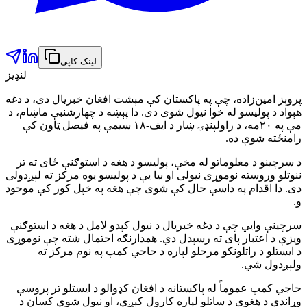
لینک کاپي
لنډیز
پروېز امین‌زاده، چې په پاکستان کې مېشت افغان خبریال دی، د دغه
هېواد د پولیسو له خوا نیول شوی دی. دا پېښه د چهارشنبې ماښام، د
مې په ۲۰مه، د راولپنډۍ ښار د ایف-۱۸ سیمې په فیصل ټاون کې
رامنځته شوې ده.
د سرچینو د معلوماتو له مخې، پولیسو د هغه د استوګنې ځای ته تر
ننوتلو وروسته نوموړی نیولی او بیا یې د پولیسو یوه مرکز ته لېږدولی
دی. دا اقدام په داسې حال کې شوی چې هغه په خپل کور کې موجود
و.
سرچینې وایي چې د دغه خبریال د نیول کېدو لامل د هغه د استوګنې
ویزې د اعتبار پای ته رسېدل دي. همدارنګه احتمال شته چې نوموړی
د ایستلو د راتلونکو مرحلو لپاره د حاجي کمپ په نوم مرکز ته
ولېږدول شي.
حاجي کمپ عموماً له پاکستانه د افغان کډوالو د ایستلو تر پروسې
وړاندې د هغوی د ساتلو لپاره کارول کېږي، او نیول شوي کسان د