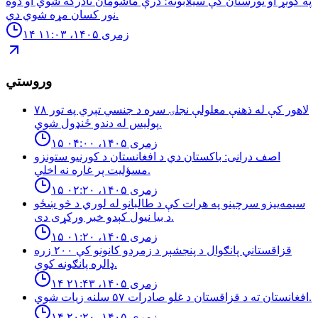
په کونړ او نورستان کې سیلابونه؛ درې ماشومان نادرکه شوي او دوه
نور کسان مړه شوي دي.
۱۴ زمری ۱۴۰۵، ۱۱:۰۳
وروستي
لاهور کې له ذهنې معلولې نجلۍ سره د جنسي تېري په تور ٧٨
پوليس له دندو ځنډول شوي.
۱۵ زمری ۱۴۰۵، ۰۴:۰۰
اصف درانى: باكستان دي د افغانستان د كورنيو ستونزو
مسؤليت پر غاره نه اخلي.
۱۵ زمری ۱۴۰۵، ۰۲:۲۰
سیمه‌ییزو سرچینو په هرات کې د طالبانو له لوري د څو ښځو
د بیا نیول کېدو خبر ورکړی دی.
۱۵ زمری ۱۴۰۵، ۰۱:۲۰
قزاقستاني پانګوال د پنجشېر د زمردو كانونو كې ٢٠٠ زره
ډالره پانګونه كوي.
۱۴ زمری ۱۴۰۵، ۲۱:۴۳
افغانستان ته د قزاقستان د غلو صادرات ۵۷ سلنه زيات شوي.
۱۴ زمری ۱۴۰۵، ۲۰:۲۰