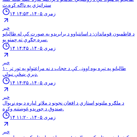
ستراتیژي په ډاګه کړه.ث
۱۴ زمری ۱۴۰۵، ۱۴:۵۳
خبر
د فاطمیون قوماندان: د اسانتیاوو د برابرېدو په صورت کې له طالبانو
سره جګړې ته چمتو یو.
۱۴ زمری ۱۴۰۵، ۱۴:۴۵
خبر
طالبانو په تېره یوه اوونۍ کې د حجاب د نه مراعتولو په تور تر ۱۰
ډېرې ښځې نیولي.
۱۴ زمری ۱۴۰۵، ۱۴:۳۵
خبر
د ملګرو ملتونو استازي د افغان نجونو د ملاتړ لپاره د یوه نړیوال
صندوق د جوړېدو غوښتنه وکړه.
۱۴ زمری ۱۴۰۵، ۱۱:۲۰
خبر