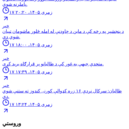
پاملرنه شوې.
۱۷ زمری ۱۴۰۵، ۲۰:۲۰
خبر
د پنجشېر په رخه کې د ماین د چاودنې له امله څلور ماشومان ټپیان
شوي دي.
۱۷ زمری ۱۴۰۵، ۱۸:۰۰
خبر
متحدې جبهې به غور کې د طالبانو پر قرارګاه بريد كړی.
۱۷ زمری ۱۴۰۵، ۱۷:۳۹
خبر
طالبان: سږكال نږدې ١۶ زره كډوالې كورنۍ كندوز ته ستنې شوي
دي.
۱۷ زمری ۱۴۰۵، ۱۳:۲۴
وروستي