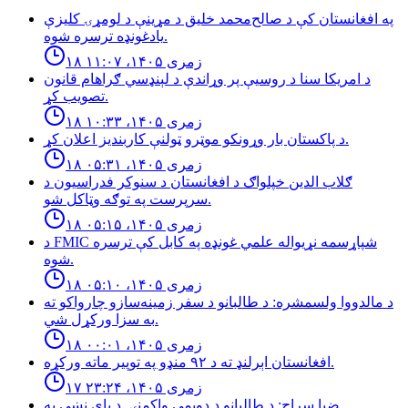
په افغانستان کې د صالح‌محمد خلیق د مړینې د لومړۍ کلیزې
یادغونډه ترسره شوه.
۱۸ زمری ۱۴۰۵، ۱۱:۰۷
د امریکا سنا د روسیې پر وړاندې د لېنډسي ګراهام قانون
تصویب کړ.
۱۸ زمری ۱۴۰۵، ۱۰:۳۳
د پاكستان بار وړونكو موټرو ټولنې كاربنديز اعلان كړ.
۱۸ زمری ۱۴۰۵، ۰۵:۳۱
ګلاب الدین خپلواګ د افغانستان د سنوکر فدراسیون د
سرپرست په توګه وټاکل شو.
۱۸ زمری ۱۴۰۵، ۰۵:۱۵
د FMIC شپاړسمه نړیواله علمي غونډه په کابل کې ترسره
شوه.
۱۸ زمری ۱۴۰۵، ۰۵:۱۰
د مالدووا ولسمشره: د طالبانو د سفر زمینه‌سازو چارواکو ته
به سزا ورکړل شي.
۱۸ زمری ۱۴۰۵، ۰۰:۰۱
افغانستان اېرلنډ ته د ٩٢ منډو په توپیر ماته وركړه.
۱۷ زمری ۱۴۰۵، ۲۳:۲۴
ضيا سراج: د طالبانو د دويمې واكمنۍ, د پاى نښې په