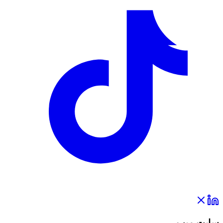
سایټ مېپ