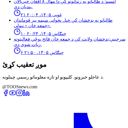
امسو: د طالبانو په زندانونو كې دا مهال ٨ افغان خبريالان
بنديان دي.
۲۱ غویی ۱۴۰۵، ۲۰:۰۴
طالبانو په بدخشان كې خپل پخوانى سيمه ييز قوماندان
«جمعه خان » نيولى.
۱۰ چنګاښ ۱۴۰۵، ۲۰:۲۴
سرچینې:بدخشان ولایت کې د جمعه خان فاتح پوځي فعالیتونه
زیات شوي دي.
۶ چنګاښ ۱۴۰۵، ۲۱:۵۰
موږ تعقیب کړئ
د عاجلو خبرونو، کلیپونو او تازه معلوماتو رسمي چینلونه.
@TOOSnews.com