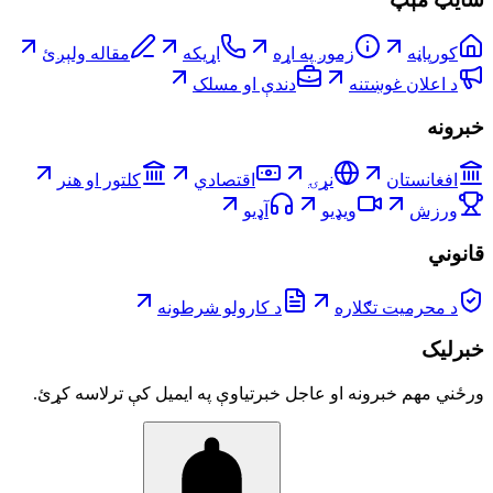
کورپاڼه
زموږ په اړه
اړیکه
مقاله ولېږئ
د اعلان غوښتنه
دندې او مسلک
خبرونه
افغانستان
نړۍ
اقتصادي
کلتور او هنر
ورزش
ویډیو
آډیو
قانوني
د محرمیت تګلاره
د کارولو شرطونه
خبرلیک
ورځني مهم خبرونه او عاجل خبرتیاوې په ایمیل کې ترلاسه کړئ.