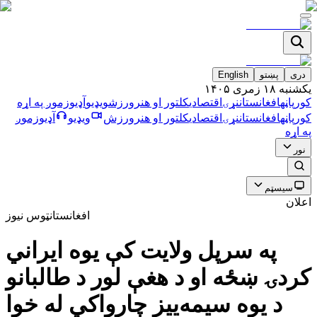
دری
پښتو
English
يکشنبه ۱۸ زمری ۱۴۰۵
کورپاڼه
افغانستان
نړۍ
اقتصادي
کلتور او هنر
ورزش
ویډیو
آډیو
زموږ په اړه
کورپاڼه
افغانستان
نړۍ
اقتصادي
کلتور او هنر
ورزش
ویډیو
آډیو
زموږ
په اړه
نور
سیسټم
اعلان
افغانستان
ټوس نیوز
په سرپل ولایت کې یوه ایراني
کردۍ ښځه او د هغې لور د طالبانو
د یوه سیمه‌ییز چارواکي له خوا