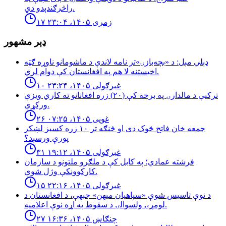
راڅرګندېدو دي.
۱۷ زمری ۱۴۰۵، ۲۳:۰۴
ډېر مشهور
ډېلي مېل: د «بچه‌بازۍ»تر نامه لاندې د ماشومانو ناوړه ګټه
اخیستنه لا هم په افغانستان کې دوام لري.
۱۰ غبرګولی ۱۴۰۵، ۲۳:۲۴
تركيې د مالدارۍ په برخه كې (٢٠) زره افغانانو ته كاري ويزې
وركړې.
۲۶ غویی ۱۴۰۵، ۰۷:۲۵
جمعه خان فاتح څوک دی او څنګه تر ۱۰ زره کسیز لښکر
پورې ورسېد؟
۳۱ غبرګولی ۱۴۰۵، ۱۹:۱۲
فرشته عمادي؛ په کابل کې د ملګرو ملتونو د سازمان
کارکوونکې وژل شوې.
۱۵ غبرګولی ۱۴۰۵، ۲۲:۱۶
د نوې تاسیس شوې «سپاهیان میهن» جبهې، د افغانستان د
لومړۍ ولسوالۍ د سقوط په اړه نوې اعلامیه.
۲۷ چنګاښ ۱۴۰۵، ۱۶:۳۶