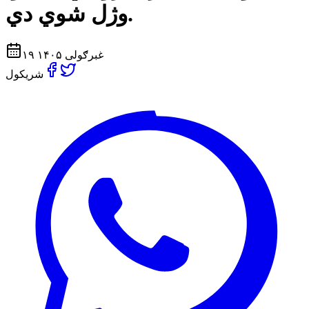
وژل شوي دي.
۱۹ غبرګولی ۱۴۰۵
شریکول