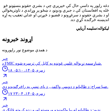
دغه راپور په داسې حال کې خپرېږي چې د بشري حقونو بنسټونو څو
ځله په افغانستان کې د جبري ودونو، د ښځو پر وړاندې د تاوتریخوالي
او د بشري حقونو د سرغړونو د قضیو د څېړنې او عدلي تعقیب په اړه
اندېښنه څرګنده کړې ده.
لیکواله:سلیمه آریایي
اړوند خبرونه
د همدې موضوع نور راپورونه
خبر
د FMIC شپاړسمه نړیواله علمي غونډه په کابل کې ترسره شوه.
۱۸ زمری ۱۴۰۵، ۰۵:۱۰
خبر
ضيا سراج: د طالبانو د دويمې واكمنۍ, د پاى نښې په راڅرګندېدو دي.
۱۷ زمری ۱۴۰۵، ۲۳:۰۴
خبر
نديم: د طالبانو له بيا واكمنېدو وروسته لوړو زده كړوته ځانګړې