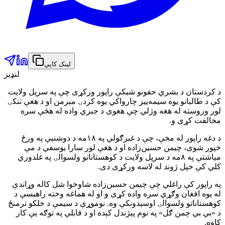
لینک کاپي
لنډیز
د کردستان د بشري حقونو شبکې راپور ورکړی چې په سرپل ولایت
کې د طالبانو یوه سیمه‌ییز چارواکي یوه کردۍ مېرمن او د هغې تنکۍ
لور وروسته له هغه وژلي چې هغوی د جبري واده له هڅې سره
مخالفت کړی و.
د دغه راپور له مخې، چې د غبرګولي په ۱۸مه د دوشنبې په ورځ
خپور شوی، چیمن حسین‌زاده او د هغې لور سارا یوسفي د مې
میاشتې په ۸مه د سرپل ولایت د کوهستاناتو ولسوالۍ په غلدوري
کلي کې خپل ژوند له لاسه ورکړی دی.
په راپور کې راغلي چې چیمن حسین‌زاده شاوخوا شل کاله وړاندې
له یوه افغان وګړي سره واده کړی و او له هماغه وخته راهیسې د
کوهستاناتو ولسوالۍ اوسېدونکې وه. نوموړې د سیمې د خلکو ترمنځ
د «بي بي چمن ګل» په نوم پېژندل کېده او د قابلې په توګه یې کار
کاوه.