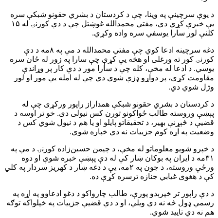
د یوې سرچینې په وینا، چې د کردستان د بشري حقونو شبکې سره
یې خبرې کړي دي، مفتي محمدالله غوښتل چې د دې کورنۍ له ۱۵
کلنې لور سارا یوسفي سره واده وکړي.
دغه سرچینه ادعا کوي چې مفتي محمدالله د مې په ۸مه د دې
کورنۍ کور ته ورغلی او هڅه یې کړې چې سارا په زور له ځان سره
یوسي. د ادعا له مخې، کله چې د سارا مور د دې کار پر وړاندې
مقاومت کړی، پر دواړو ډزې شوي دي چې له امله یې مور او لور
وژل شوي دي.
د کردستان د بشري حقونو شبکې همداراز راپور ورکړی چې له
پېښې وروسته طالب ځواکونو تورن کس نیولی دی. خو تر اوسه د
قضیې د څېړنې بهیر، د تحقیقاتو پایلو او یا هم د نیول شوي کس د
وضعیت په اړه کوم جزییات نه دي خپاره شوي.
د خپرو شویو معلوماتو له مخې، د چیمن حسین‌زاده کورنۍ د مې په
۳۱مه د ایران په بوکان ښار کې له دې پېښې خبره شوې او دوه
ورځې وروسته، د جون په ۲مه، یې د دغه ښار د کهریز سردار په کلي
کې د هغوی غیابي جنازه ترسره کړې ده.
د دې راپور تر خپرېدو پورې، طالب چارواکو د دغو ادعاوو په اړه په
رسمي ډول څه نه دي ویلي، او د دې قضیې جزییات په خپلواکه توګه
هم نه دي تایید شوي.