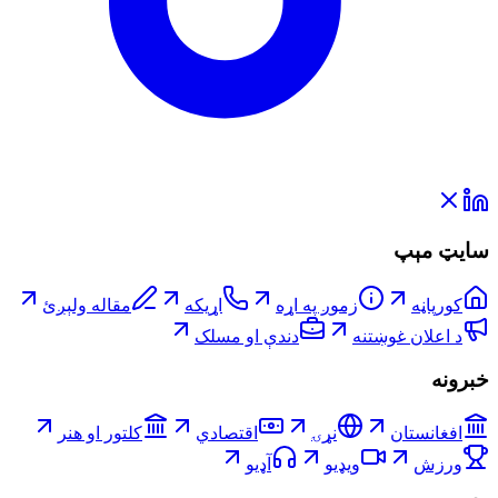
سایټ مېپ
کورپاڼه
زموږ په اړه
اړیکه
مقاله ولېږئ
د اعلان غوښتنه
دندې او مسلک
خبرونه
افغانستان
نړۍ
اقتصادي
کلتور او هنر
ورزش
ویډیو
آډیو