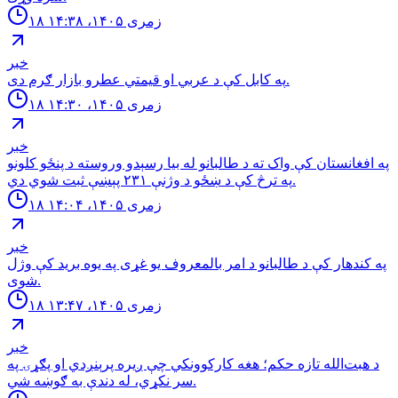
۱۸ زمری ۱۴۰۵، ۱۴:۳۸
خبر
په كابل كې د عربي او قيمتي عطرو بازار ګرم دى.
۱۸ زمری ۱۴۰۵، ۱۴:۳۰
خبر
په افغانستان کې واک ته د طالبانو له بیا رسېدو وروسته د پنځو کلونو
په ترڅ کې د ښځو د وژنې ۲۳۱ پېښې ثبت شوي دي.
۱۸ زمری ۱۴۰۵، ۱۴:۰۴
خبر
په کندهار کې د طالبانو د امر بالمعروف یو غړی په یوه برید کې وژل
شوی.
۱۸ زمری ۱۴۰۵، ۱۳:۴۷
خبر
د هبت‌الله تازه حکم؛ هغه کارکوونکي چې ږیره پرېنږدي او پګړۍ په
سر نکړي، له دندې به ګوښه شي.