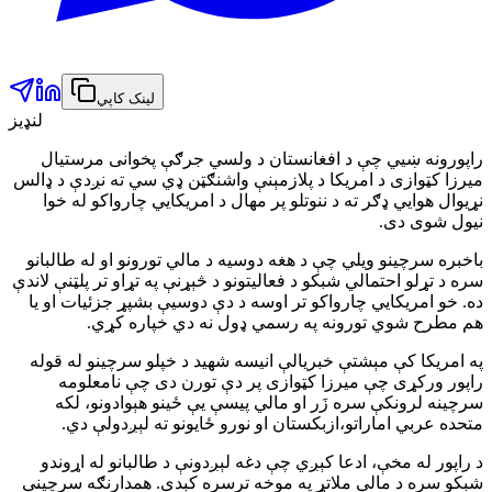
لینک کاپي
لنډیز
راپورونه ښيي چې د افغانستان د ولسي جرګې پخوانی مرستیال
میرزا کټوازی د امریکا د پلازمېنې واشنګټن ډي سي ته نږدې د ډالس
نړیوال هوایي ډګر
ته د ننوتلو پر مهال د امریکايي چارواکو له خوا
نیول شوی دی.
باخبره سرچینو ویلي چې د هغه دوسیه د مالي تورونو او له طالبانو
سره د تړلو احتمالي شبکو د فعالیتونو د څېړنې په تړاو تر پلټنې لاندې
ده. خو امریکايي چارواکو تر اوسه د دې دوسیې بشپړ جزئیات او یا
هم مطرح شوي تورونه په رسمي ډول نه دي خپاره کړي.
په امریکا کې مېشتې خبریالې انیسه شهید
د خپلو سرچینو له قوله
راپور ورکړی چې میرزا کټوازی پر دې تورن دی چې نامعلومه
سرچینه لرونکې سره زَر او مالي پیسې یې ځینو هېوادونو، لکه
متحده عربي اماراتو،ازبکستان
او نورو ځایونو ته لېږدولې دي.
د راپور له مخې، ادعا کېږي چې دغه لېږدونې د طالبانو له اړوندو
شبکو سره د مالي ملاتړ په موخه ترسره کېدې. همدارنګه سرچینې