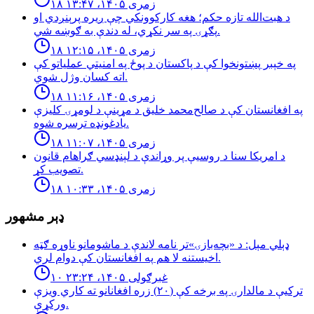
۱۸ زمری ۱۴۰۵، ۱۳:۴۷
د هبت‌الله تازه حکم؛ هغه کارکوونکي چې ږیره پرېنږدي او
پګړۍ په سر نکړي، له دندې به ګوښه شي.
۱۸ زمری ۱۴۰۵، ۱۲:۱۵
په خېبر پښتونخوا کې د پاکستان د پوځ په امنیتي عملیاتو کې
اته کسان وژل شوي.
۱۸ زمری ۱۴۰۵، ۱۱:۱۶
په افغانستان کې د صالح‌محمد خلیق د مړینې د لومړۍ کلیزې
یادغونډه ترسره شوه.
۱۸ زمری ۱۴۰۵، ۱۱:۰۷
د امریکا سنا د روسیې پر وړاندې د لېنډسي ګراهام قانون
تصویب کړ.
۱۸ زمری ۱۴۰۵، ۱۰:۳۳
ډېر مشهور
ډېلي مېل: د «بچه‌بازۍ»تر نامه لاندې د ماشومانو ناوړه ګټه
اخیستنه لا هم په افغانستان کې دوام لري.
۱۰ غبرګولی ۱۴۰۵، ۲۳:۲۴
تركيې د مالدارۍ په برخه كې (٢٠) زره افغانانو ته كاري ويزې
وركړې.