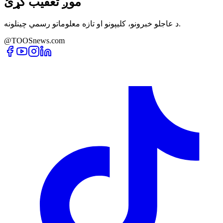
موږ تعقیب کړئ
د عاجلو خبرونو، کلیپونو او تازه معلوماتو رسمي چینلونه.
@TOOSnews.com