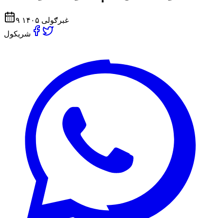
۹ غبرګولی ۱۴۰۵
شریکول