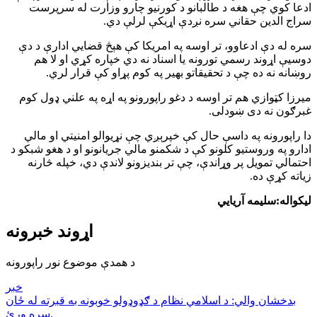
ادعا کوي چې هغه د طالبانو د کورنیو چارو وزارت له سرپرست
سراج الدین حقاني سره نږدې اړیکې لرلې دي.
سره له دې ادعاوو، تر اوسه په امریکا کې هېڅ قضايي ادارې د دې
دوسیې اړوند رسمي تورونه یا اسناد نه دي خپاره کړي او لا هم
روښانه نه ده چې د تحقیقاتو بهیر په کوم پړاو کې قرار لري.
میرزا کټوازي هم تر اوسه د دغو راپورونو په اړه په علني ډول کوم
غبرګون نه دی ښودلی.
دا راپورونه په داسې حال کې خپرېږي چې نړیوالو امنیتي او مالي
ادارو په وروستیو کلونو کې د شکمنو مالي جریانونو او د هغو شبکو د
احتمالي تمویل پر وړاندې، چې تر بندیزونو لاندې دي، خپله څارنه
زیاته کړې ده.
لیکواله:سلیمه آریايي
اړوند خبرونه
د همدې موضوع نور راپورونه
خبر
بدخشان والي: د اسلامي نظام د ګډوډولو خوبونه به قبرته له ځان
سره وړئ.