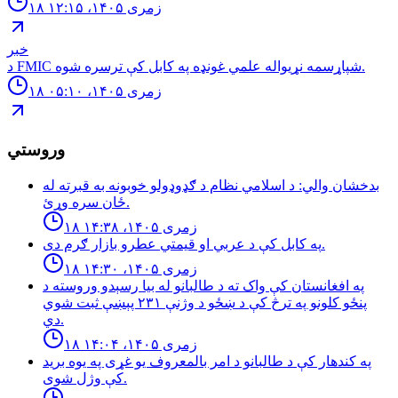
۱۸ زمری ۱۴۰۵، ۱۲:۱۵
خبر
د FMIC شپاړسمه نړیواله علمي غونډه په کابل کې ترسره شوه.
۱۸ زمری ۱۴۰۵، ۰۵:۱۰
وروستي
بدخشان والي: د اسلامي نظام د ګډوډولو خوبونه به قبرته له
ځان سره وړئ.
۱۸ زمری ۱۴۰۵، ۱۴:۳۸
په كابل كې د عربي او قيمتي عطرو بازار ګرم دى.
۱۸ زمری ۱۴۰۵، ۱۴:۳۰
په افغانستان کې واک ته د طالبانو له بیا رسېدو وروسته د
پنځو کلونو په ترڅ کې د ښځو د وژنې ۲۳۱ پېښې ثبت شوي
دي.
۱۸ زمری ۱۴۰۵، ۱۴:۰۴
په کندهار کې د طالبانو د امر بالمعروف یو غړی په یوه برید
کې وژل شوی.