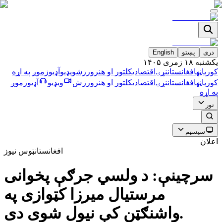
دری
پښتو
English
يکشنبه ۱۸ زمری ۱۴۰۵
کورپاڼه
افغانستان
نړۍ
اقتصادي
کلتور او هنر
ورزش
ویډیو
آډیو
زموږ په اړه
کورپاڼه
افغانستان
نړۍ
اقتصادي
کلتور او هنر
ورزش
ویډیو
آډیو
زموږ
په اړه
نور
سیسټم
اعلان
افغانستان
ټوس نیوز
سرچینې: د ولسي جرګې پخوانی
مرستیال میرزا کټوازی په
واشنګټن کې نیول شوی دی.