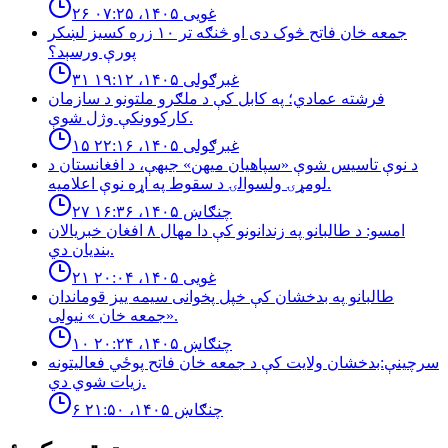
۲۶ غویی ۱۴۰۵، ۰۷:۲۵
جمعه خان فاتح څوک دی او څنګه تر ۱۰ زره کسیز لښکر
پورې ورسېد؟
۳۱ غبرګولی ۱۴۰۵، ۱۹:۱۲
فرشته عمادي؛ په کابل کې د ملګرو ملتونو د سازمان
کارکوونکې وژل شوې.
۱۵ غبرګولی ۱۴۰۵، ۲۲:۱۶
د نوې تاسیس شوې «سپاهیان میهن» جبهې، د افغانستان د
لومړۍ ولسوالۍ د سقوط په اړه نوې اعلامیه.
۲۷ چنګاښ ۱۴۰۵، ۱۶:۳۶
امسو: د طالبانو په زندانونو كې دا مهال ٨ افغان خبريالان
بنديان دي.
۲۱ غویی ۱۴۰۵، ۲۰:۰۴
طالبانو په بدخشان كې خپل پخوانى سيمه ييز قوماندان
«جمعه خان » نيولى.
۱۰ چنګاښ ۱۴۰۵، ۲۰:۲۴
سرچینې:بدخشان ولایت کې د جمعه خان فاتح پوځي فعالیتونه
زیات شوي دي.
۶ چنګاښ ۱۴۰۵، ۲۱:۵۰