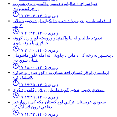
ضيا سراج: د طالبانو د دويمې واكمنۍ, د پاى نښې په
راڅرګندېدو دي.
۱۷ زمری ۱۴۰۵، ۲۳:۰۴
له افغانستانه تر جرمني؛ د شبنم د ليكوالۍ او د نجونو د ملاتړ
كيسه.
۱۷ زمری ۱۴۰۵، ۲۰:۳۲
نديم: د طالبانو له بيا واكمنېدو وروسته لوړو زده كړوته
ځانګړې پاملرنه شوې.
۱۷ زمری ۱۴۰۵، ۲۰:۲۰
د پنجشېر په رخه کې د ماین د چاودنې له امله څلور ماشومان
ټپیان شوي دي.
۱۷ زمری ۱۴۰۵، ۱۸:۰۰
ازبكستان او قزاقستان افغانستان ته د ګډو صادراتو هوكړه
لاسليک كړه.
۱۷ زمری ۱۴۰۵، ۱۷:۴۵
متحدې جبهې به غور کې د طالبانو پر قرارګاه بريد كړی.
۱۷ زمری ۱۴۰۵، ۱۷:۳۹
سعودي عربستان، ترکیې او پاکستان مکه کې درې‌اړخیز
دفاعي تړون لاسلیک کړ.
۱۷ زمری ۱۴۰۵، ۱۴:۳۲