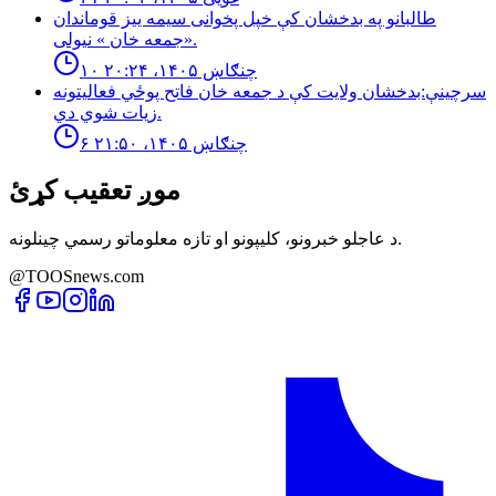
طالبانو په بدخشان كې خپل پخوانى سيمه ييز قوماندان
«جمعه خان » نيولى.
۱۰ چنګاښ ۱۴۰۵، ۲۰:۲۴
سرچینې:بدخشان ولایت کې د جمعه خان فاتح پوځي فعالیتونه
زیات شوي دي.
۶ چنګاښ ۱۴۰۵، ۲۱:۵۰
موږ تعقیب کړئ
د عاجلو خبرونو، کلیپونو او تازه معلوماتو رسمي چینلونه.
@TOOSnews.com