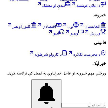
د اعلان غوښتنه
دندې او مسلک
خبرونه
افغانستان
نړۍ
اقتصادي
کلتور او هنر
ورزش
ویډیو
آډیو
قانوني
د محرمیت تګلاره
د کارولو شرطونه
خبرلیک
ورځني مهم خبرونه او عاجل خبرتیاوې په ایمیل کې ترلاسه کړئ.