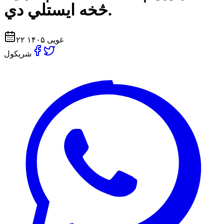
څخه ایستلي دي.
۲۲ غویی ۱۴۰۵
شریکول