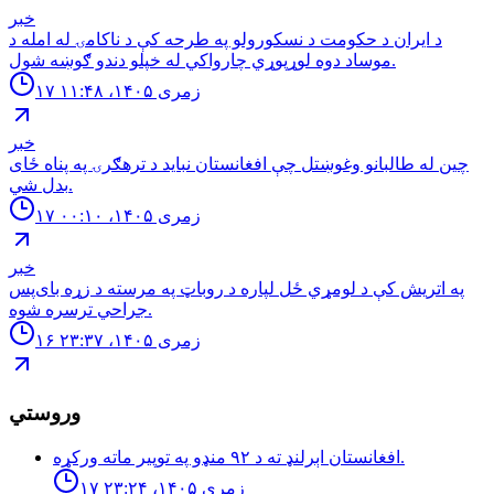
خبر
د ایران د حکومت د نسکورولو په طرحه کې د ناکامۍ له امله د
موساد دوه لوړپوړي چارواکي له خپلو دندو ګوښه شول.
۱۷ زمری ۱۴۰۵، ۱۱:۴۸
خبر
چین له طالبانو وغوښتل چې افغانستان نباید د ترهګرۍ په پناه ځای
بدل شي.
۱۷ زمری ۱۴۰۵، ۰۰:۱۰
خبر
په اتریش کې د لومړي ځل لپاره د روباټ په مرسته د زړه بای‌پس
جراحي ترسره شوه.
۱۶ زمری ۱۴۰۵، ۲۳:۳۷
وروستي
افغانستان اېرلنډ ته د ٩٢ منډو په توپیر ماته وركړه.
۱۷ زمری ۱۴۰۵، ۲۳:۲۴