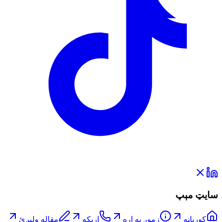
سایټ مېپ
کورپاڼه
زموږ په اړه
اړیکه
مقاله ولېږئ