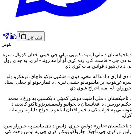
لینک کاپي
لنډیز
د تاجیکستان د ملي امنیت کمیټې ویلي چې ځینې افغان کډوال، سره
له دې چې «اقامت، کار، زده کړې او آرامه ژوند» لري، په جدي ډول
یې د دې هېواد قوانین مات کړي دي.
د دې ادارې د ادعا له مخې، دوی د «نشیي توکو قاچاق، ترهګرو ډلو
سره غړیتوب، پر ماشومانو جنسي تېری، د قمارخونو او جعلي اسناد
جوړولو» له امله اخراج شوي دي.
د تاجیکستان د ملي امنیت دولتي کمیټې د یکشنبې په ورځ د محمد
حکیم تورسن، د افغانستان د پخوانیو ولسمشریزو ټاکنو کاندید، د
غوښتنې په ځواب کې د ځینو افغان اتباعو د اخراج دلیلونه روښانه
کړل.
د تاجیکستان«خاور» دولتي خبري اژانس د دې بیانیې په خپرولو سره
راپور ورکړی چې تاجیک چارواکو ټینګار کړی چې په اوس وخت کې