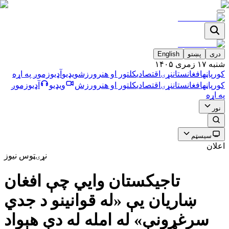
دری
پښتو
English
شنبه ۱۷ زمری ۱۴۰۵
کورپاڼه
افغانستان
نړۍ
اقتصادي
کلتور او هنر
ورزش
ویډیو
آډیو
زموږ په اړه
کورپاڼه
افغانستان
نړۍ
اقتصادي
کلتور او هنر
ورزش
ویډیو
آډیو
زموږ
په اړه
نور
سیسټم
اعلان
نړۍ
ټوس نیوز
تاجیکستان وایي چې افغان
ښاریان یې «له قوانینو د جدي
سرغړونې» له امله له دې هېواد