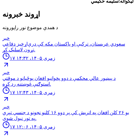
لیکواله:سلیمه حکیمي
اړوند خبرونه
د همدې موضوع نور راپورونه
خبر
سعودي عربستان، ترکیې او پاکستان مکه کې درې‌اړخیز دفاعي
تړون لاسلیک کړ.
۱۷ زمری ۱۴۰۵، ۱۴:۳۲
خبر
د پېښور عالي محکمې د دوو پخوانیو افغان پوځیانو د موقتي
استوګنې غوښتنه رد کړه.
۱۷ زمری ۱۴۰۵، ۱۲:۴۳
خبر
یو ۲۶ کلن افغان په اتریش کې پر دوو ۱۶ کلنو نجونو د جنسي تېري
په تور نیول شوی.
۱۷ زمری ۱۴۰۵، ۱۲:۰۶