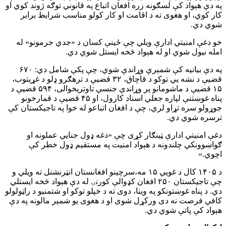
په دې هېواد کې لسګونه زره افغان اتباع په قانوني توګه ژوند کوي او
کار کوي، او هغوی ته د اقامت او کار کولو مناسب شرایط برابر
شوي دي.
خو دغې امنیتي ادارې ویلي چې ځینې کسان د «جدي جرمونو» له
امله نیول شوي او له هېواد څخه ایستل شوي دي.
په دې بیانیه کې شمېرې وړاندې شوي، چې پکې شامل دي: ۶۷۰
قضیې د نشه يي توکو د قاچاق، ۳۲ قضیې د ترهګرو ډلو د غړیتوب،
۱۵ قضیې د ماشومانو پر وړاندې جنسي تاوتریخوالی، ۵۹۴ قضیې د
پناه غوښتنې لپاره جعلي اسناد کارول، او ۴۵ قضیې د قمارخونو
جوړولو سره تړاو لري، چې د افغان اتباعو له خوا په تاجیکستان کې
ترسره شوي دي.
دغې امنیتي ادارې ټینګار کړی چې «دغه ډول جنایي عملونه او
ګواښوونکي چلندونه د هېواد امنیت په مستقیم ډول خطر کې
اچوي.»
د ۱۴۰۵ کال د غویي ۱۵ مه،سرچینو افغانستان انټرنشنل ته ویلي و
چې تاجیکستان ۲۵۰ افغان کډوالې کورنۍ له دې هېواد څخه ایستلي
دي. د پناه غوښتونکو په وینا، دوی ته د خپلو توکو او شتمنیو د راټولولو
کافي فرصت نه دی ورکړل شوی او د هغوی یو شمېر مالونه په دې
هېواد کې پاتې شوي دي.