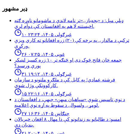
ډېر مشهور
ډېلي مېل: د «بچه‌بازۍ»تر نامه لاندې د ماشومانو ناوړه ګټه
اخیستنه لا هم په افغانستان کې دوام لري.
۱۰ غبرګولی ۱۴۰۵، ۲۳:۲۴
تركيې د مالدارۍ په برخه كې (٢٠) زره افغانانو ته كاري ويزې
وركړې.
۲۶ غویی ۱۴۰۵، ۰۷:۲۵
جمعه خان فاتح څوک دی او څنګه تر ۱۰ زره کسیز لښکر
پورې ورسېد؟
۳۱ غبرګولی ۱۴۰۵، ۱۹:۱۲
فرشته عمادي؛ په کابل کې د ملګرو ملتونو د سازمان
کارکوونکې وژل شوې.
۱۵ غبرګولی ۱۴۰۵، ۲۲:۱۶
د نوې تاسیس شوې «سپاهیان میهن» جبهې، د افغانستان د
لومړۍ ولسوالۍ د سقوط په اړه نوې اعلامیه.
۲۷ چنګاښ ۱۴۰۵، ۱۶:۳۶
امسو: د طالبانو په زندانونو كې دا مهال ٨ افغان خبريالان
بنديان دي.
۲۱ غویی ۱۴۰۵، ۲۰:۰۴