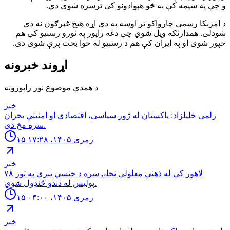
و چې په سیمه کې په څو هېوادونو کې ترسره شوي دي.
د امریکا رسمي چارواکو تر اوسه په دې اړه هیڅ غبرګون نه دی
ښودلی. همدارنګه ویل شوي چې دغه راپور په نورو رسنیو کې هم
خپور شوی او په ایران کې هم د رسنیو له خوا بحث پرې شوی دی.
اړوند خبرونه
د همدې موضوع نور راپورونه
خبر
زلمی خليلزاد: پاكستان له ژور سياسي، اقتصادي او امنيتي بحران
سره مخ دى.
۱۵ زمری ۱۴۰۵، ۱۷:۲۸
خبر
لاهور کې له ذهنې معلولې نجلۍ سره د جنسي تېري په تور ٧٨
پوليس له دندو ځنډول شوي.
۱۵ زمری ۱۴۰۵، ۰۴:۰۰
خبر