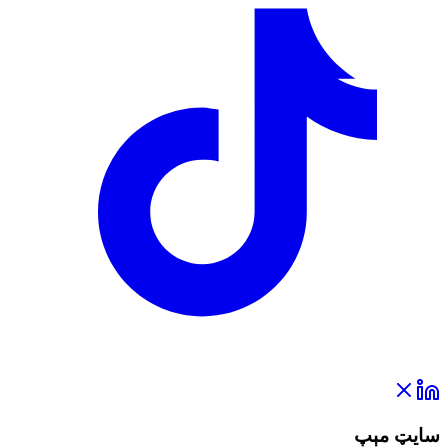
سایټ مېپ