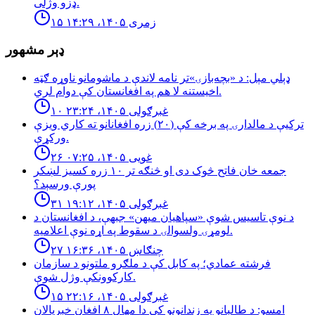
ډزو وژلی.
۱۵ زمری ۱۴۰۵، ۱۴:۲۹
ډېر مشهور
ډېلي مېل: د «بچه‌بازۍ»تر نامه لاندې د ماشومانو ناوړه ګټه
اخیستنه لا هم په افغانستان کې دوام لري.
۱۰ غبرګولی ۱۴۰۵، ۲۳:۲۴
تركيې د مالدارۍ په برخه كې (٢٠) زره افغانانو ته كاري ويزې
وركړې.
۲۶ غویی ۱۴۰۵، ۰۷:۲۵
جمعه خان فاتح څوک دی او څنګه تر ۱۰ زره کسیز لښکر
پورې ورسېد؟
۳۱ غبرګولی ۱۴۰۵، ۱۹:۱۲
د نوې تاسیس شوې «سپاهیان میهن» جبهې، د افغانستان د
لومړۍ ولسوالۍ د سقوط په اړه نوې اعلامیه.
۲۷ چنګاښ ۱۴۰۵، ۱۶:۳۶
فرشته عمادي؛ په کابل کې د ملګرو ملتونو د سازمان
کارکوونکې وژل شوې.
۱۵ غبرګولی ۱۴۰۵، ۲۲:۱۶
امسو: د طالبانو په زندانونو كې دا مهال ٨ افغان خبريالان