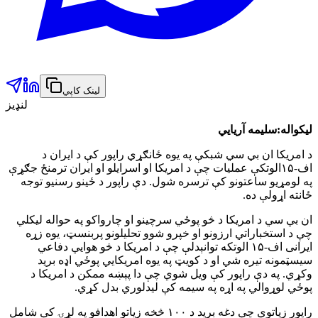
لینک کاپي
لنډیز
لیکواله:سلیمه آریایي
د امریکا ان بي سي شبکې په یوه ځانګړي راپور کې د ایران د
اف-۱۵الوتکې عملیات چې د امریکا او اسرایلو او ایران ترمنځ جګړې
په لومړیو ساعتونو کې ترسره شول. دې راپور د ځینو رسنیو توجه
ځانته اړولې ده.
ان بي سي د امریکا د څو پوځي سرچینو او چارواکو په حواله لیکلي
چې د استخباراتي ارزونو او خپرو شوو تحلیلونو پربنسټ، یوه زړه
ایرانی اف-۱۵ الوتکه توانېدلې چې د امریکا د څو هوایي دفاعي
سیسټمونه تیره شي او د کویټ په یوه امریکايي پوځي اډه برید
وکړي. په دې راپور کې ویل شوي چې دا پېښه ممکن د امریکا د
پوځي لوړوالي په اړه په سیمه کې لیدلوري بدل کړي.
راپور زیاتوي چې دغه برید د ۱۰۰ څخه زیاتو اهدافو په لړۍ کې شامل