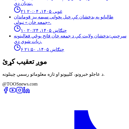
بنديان دي.
۲۱ غویی ۱۴۰۵، ۲۰:۰۴
طالبانو په بدخشان كې خپل پخوانى سيمه ييز قوماندان
«جمعه خان » نيولى.
۱۰ چنګاښ ۱۴۰۵، ۲۰:۲۴
سرچینې:بدخشان ولایت کې د جمعه خان فاتح پوځي فعالیتونه
زیات شوي دي.
۶ چنګاښ ۱۴۰۵، ۲۱:۵۰
موږ تعقیب کړئ
د عاجلو خبرونو، کلیپونو او تازه معلوماتو رسمي چینلونه.
@TOOSnews.com