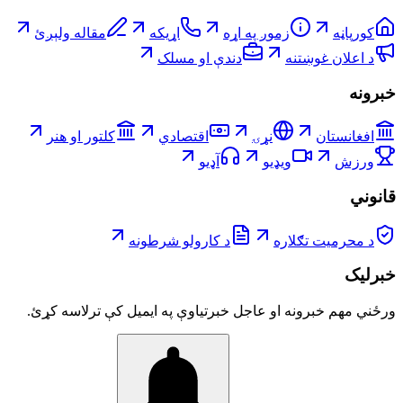
کورپاڼه
زموږ په اړه
اړیکه
مقاله ولېږئ
د اعلان غوښتنه
دندې او مسلک
خبرونه
افغانستان
نړۍ
اقتصادي
کلتور او هنر
ورزش
ویډیو
آډیو
قانوني
د محرمیت تګلاره
د کارولو شرطونه
خبرلیک
ورځني مهم خبرونه او عاجل خبرتیاوې په ایمیل کې ترلاسه کړئ.