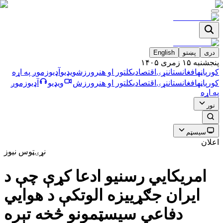
دری
پښتو
English
پنجشنبه ۱۵ زمری ۱۴۰۵
کورپاڼه
افغانستان
نړۍ
اقتصادي
کلتور او هنر
ورزش
ویډیو
آډیو
زموږ په اړه
کورپاڼه
افغانستان
نړۍ
اقتصادي
کلتور او هنر
ورزش
ویډیو
آډیو
زموږ
په اړه
نور
سیسټم
اعلان
نړۍ
ټوس نیوز
امریکايي رسنیو ادعا کړې چې د
ایران جګړيیزه الوتکې د هوایي
دفاعي سیسټمونو څخه تېره