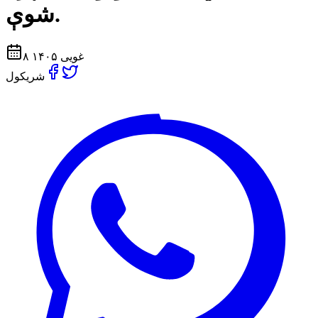
شوې.
۸ غویی ۱۴۰۵
شریکول