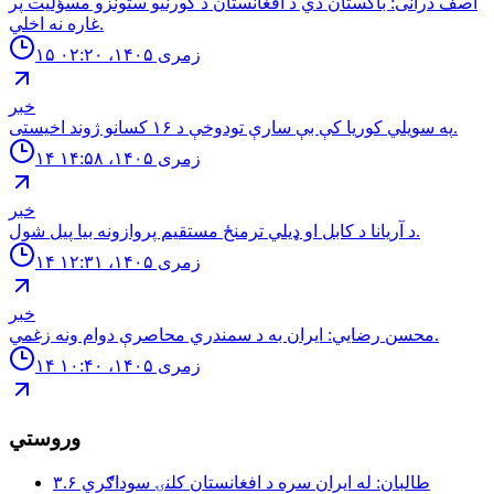
اصف درانى: باكستان دي د افغانستان د كورنيو ستونزو مسؤليت پر
غاره نه اخلي.
۱۵ زمری ۱۴۰۵، ۰۲:۲۰
خبر
په سويلي کوریا کې بې سارې تودوخې د ۱۶ کسانو ژوند اخیستی.
۱۴ زمری ۱۴۰۵، ۱۴:۵۸
خبر
د آريانا د کابل او ډيلي ترمنځ مستقيم پروازونه بيا پيل شول.
۱۴ زمری ۱۴۰۵، ۱۲:۳۱
خبر
محسن رضايي: ايران به د سمندري محاصرې دوام ونه زغمي.
۱۴ زمری ۱۴۰۵، ۱۰:۴۰
وروستي
طالبان: له ايران سره د افغانستان كلنۍ سوداګري ۳.۶