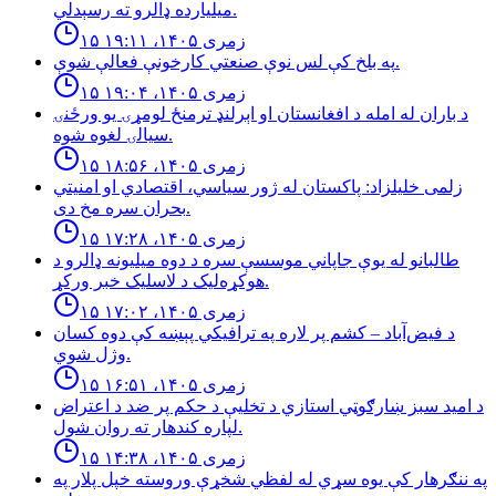
ميليارده ډالرو ته رسېدلي.
۱۵ زمری ۱۴۰۵، ۱۹:۱۱
په بلخ كې لس نوې صنعتي كارخونې فعالې شوې.
۱۵ زمری ۱۴۰۵، ۱۹:۰۴
د باران له امله د افغانستان او اېرلنډ ترمنځ لومړۍ يو ورځنۍ
سيالۍ لغوه شوه.
۱۵ زمری ۱۴۰۵، ۱۸:۵۶
زلمی خليلزاد: پاكستان له ژور سياسي، اقتصادي او امنيتي
بحران سره مخ دى.
۱۵ زمری ۱۴۰۵، ۱۷:۲۸
طالبانو له یوې جاپاني موسسې سره د دوه میلیونه ډالرو د
هوکړه‌لیک د لاسلیک خبر ورکړ.
۱۵ زمری ۱۴۰۵، ۱۷:۰۲
د فیض‌آباد – کشم پر لاره په ترافیکي پېښه کې دوه کسان
وژل شوي.
۱۵ زمری ۱۴۰۵، ۱۶:۵۱
د امید سبز ښارګوټي استازي د تخلیې د حکم پر ضد د اعتراض
لپاره کندهار ته روان شول.
۱۵ زمری ۱۴۰۵، ۱۴:۳۸
په ننګرهار کې یوه سړي له لفظي شخړې وروسته خپل پلار په