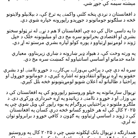
مېشته سیمه کې جوړ شي.
د افغانستان د نږدې پنځه کلنې واکمنۍ په ترڅ کې، د بېلابېلو ولایتونو
څخه د سلګونو جوماتونو د جوړېدو راپورونه خپاره شوي دي.
دا په داسې حال کې ده چې افغانستان لا هم د نړۍ له تر ټولو سختو
بشري او اقتصادي بحرانونو سره مخ دی او میلیونونه خلک د خپل
ژوند د لومړنیو اړتیاوو د پوره کولو لپاره بشري مرستو ته اړ دي.
په ورته وخت کې، د هېواد ډېر ښارونه د ښاري زېربناوو، معیاري
عامه خدماتو او اساسي اسانتیاوو له کمښت سره مخ دي.
سره له دې چې د پراخې بې‌وزلۍ، بې‌کارۍ، د خوړو ناامنۍ او د بشري
حقونو په اړه نړیوالو انتقادونو ته اشاره کېږي، د جوماتونو جوړول او
پراختیا د طالبانو له اعلان شویو لومړیتوبونو څخه بلل کېږي.
نړیوال سازمانونه په خپلو وروستیو راپورونو کې په افغانستان کې د
بې وزلۍ او د خوړو د ناامنۍ د زیاتېدو په اړه خبرداری ورکړی دی. د
ملګرو ملتونو د پراختیايي پروګرام په یوه راپور کې ویل شوي چې په
۲۰۲۵ کال کې له هر څلورو کسانو څخه درې کسان په افغانستان
کې د ژوند د اساسي اړتیاوو، په ګډون د کافي خوړو د برابرولو توان
نه لري.
همدارنګه د نړیوال بانک اټکلونه ښيي چې د ۲۰۲۵ کال په وروستیو