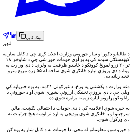
لینک کاپي
لنډیز
د طالبانو دکور او ښار جوړونې وزارت اعلان کړی چې د کابل ښار په
کوټه‌سنګي سیمه کې به یو لوی جومات جوړ شي چې د شاوخوا ۱۸
تر ۲۰ زرو لمونځ کوونکو د ځایېدو ظرفیت به ولري. د دې وزارت په
وینا، د دې پروژې لپاره ځانګړې شوې ساحه له ۵۵ زره مربع مترو
څخه زیاته ده.
دغه وزارت د یکشنبې په ورځ، د غبرګولي ۳۱مه، په یوه خبرپاڼه کې
ویلي چې د دې پروژې تخنیکي ارزونې بشپړې شوي او د جوړونې د
راتلونکو پړاوونو لپاره زمینه برابره شوې ده.
په خپره شوې اعلامیه کې د دې جومات د احتمالي لګښت، مالي
سرچینو او یا ځانګړې شوې بودیجې په اړه تر اوسه هېڅ جزئیات نه
دي ورکړل شوي.
د خپرو شوو معلوماتو له مخې، دا جومات به د کابل ښار په یوه ګڼ