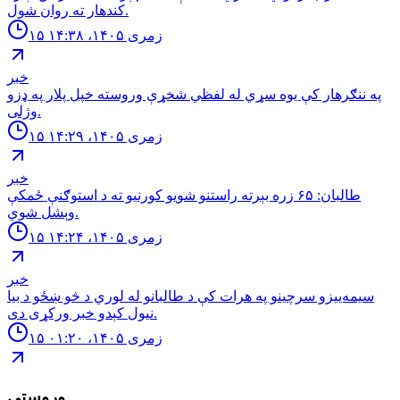
کندهار ته روان شول.
۱۵ زمری ۱۴۰۵، ۱۴:۳۸
خبر
په ننګرهار کې یوه سړي له لفظي شخړې وروسته خپل پلار په ډزو
وژلی.
۱۵ زمری ۱۴۰۵، ۱۴:۲۹
خبر
طالبان: ۶۵ زره بېرته راستنو شويو کورنیو ته د استوګنې ځمکې
وېشل شوي.
۱۵ زمری ۱۴۰۵، ۱۴:۲۴
خبر
سیمه‌ییزو سرچینو په هرات کې د طالبانو له لوري د څو ښځو د بیا
نیول کېدو خبر ورکړی دی.
۱۵ زمری ۱۴۰۵، ۰۱:۲۰
وروستي