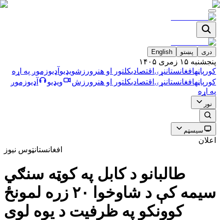
دری
پښتو
English
پنجشنبه ۱۵ زمری ۱۴۰۵
کورپاڼه
افغانستان
نړۍ
اقتصادي
کلتور او هنر
ورزش
ویډیو
آډیو
زموږ په اړه
کورپاڼه
افغانستان
نړۍ
اقتصادي
کلتور او هنر
ورزش
ویډیو
آډیو
زموږ
په اړه
نور
سیسټم
اعلان
افغانستان
ټوس نیوز
طالبانو د کابل په کوټه سنګي
سیمه کې د شاوخوا ۲۰ زره لمونځ
کوونکو په ظرفیت د یوه لوی