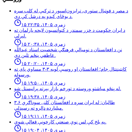
د مصر د فوټبال ستوری، ترابزون‌اسپور د ترکیې له کلب سره
د یوځای کېدو په درشل کې دی.
۱۵ زمری ۱۴۰۵، ۲۲:۳۵
د ایران حکومت د خزر سمندر د کنوانسیون لایحه پارلمان ته
لېږلې.
۱۵ زمری ۱۴۰۵، ۲۰:۳۸
نن د افغانستان د نوميالي فرهنګي شخصيت استاد عبداللّه
عاطفي پنځم تلين دى.
۱۵ زمری ۱۴۰۵، ۲۰:۲۰
کانټیننټال جام؛ افغانستان او روسیې لوبه ۳-۳ مساوي پای ته
ورسوله.
۱۵ زمری ۱۴۰۵، ۱۹:۵۰
له پنځو مياشتو وروسته د تورخم بازار بېرته پرانيستل شو.
۱۵ زمری ۱۴۰۵، ۱۹:۳۸
طالبان: له ايران سره د افغانستان كلنۍ سوداګري ۳.۶
ميليارده ډالرو ته رسېدلي.
۱۵ زمری ۱۴۰۵، ۱۹:۱۱
په بلخ كې لس نوې صنعتي كارخونې فعالې شوې.
۱۵ زمری ۱۴۰۵، ۱۹:۰۴