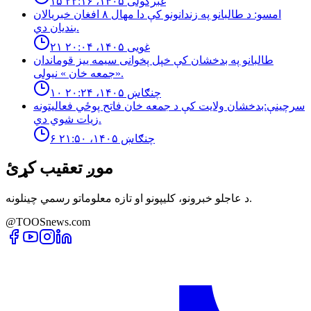
۱۵ غبرګولی ۱۴۰۵، ۲۲:۱۶
امسو: د طالبانو په زندانونو كې دا مهال ٨ افغان خبريالان
بنديان دي.
۲۱ غویی ۱۴۰۵، ۲۰:۰۴
طالبانو په بدخشان كې خپل پخوانى سيمه ييز قوماندان
«جمعه خان » نيولى.
۱۰ چنګاښ ۱۴۰۵، ۲۰:۲۴
سرچینې:بدخشان ولایت کې د جمعه خان فاتح پوځي فعالیتونه
زیات شوي دي.
۶ چنګاښ ۱۴۰۵، ۲۱:۵۰
موږ تعقیب کړئ
د عاجلو خبرونو، کلیپونو او تازه معلوماتو رسمي چینلونه.
@TOOSnews.com