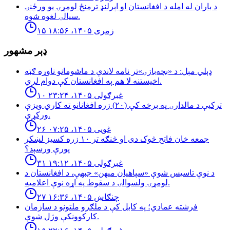
د باران له امله د افغانستان او اېرلنډ ترمنځ لومړۍ يو ورځنۍ
سيالۍ لغوه شوه.
۱۵ زمری ۱۴۰۵، ۱۸:۵۶
ډېر مشهور
ډېلي مېل: د «بچه‌بازۍ»تر نامه لاندې د ماشومانو ناوړه ګټه
اخیستنه لا هم په افغانستان کې دوام لري.
۱۰ غبرګولی ۱۴۰۵، ۲۳:۲۴
تركيې د مالدارۍ په برخه كې (٢٠) زره افغانانو ته كاري ويزې
وركړې.
۲۶ غویی ۱۴۰۵، ۰۷:۲۵
جمعه خان فاتح څوک دی او څنګه تر ۱۰ زره کسیز لښکر
پورې ورسېد؟
۳۱ غبرګولی ۱۴۰۵، ۱۹:۱۲
د نوې تاسیس شوې «سپاهیان میهن» جبهې، د افغانستان د
لومړۍ ولسوالۍ د سقوط په اړه نوې اعلامیه.
۲۷ چنګاښ ۱۴۰۵، ۱۶:۳۶
فرشته عمادي؛ په کابل کې د ملګرو ملتونو د سازمان
کارکوونکې وژل شوې.