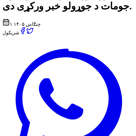
جومات د جوړولو خبر ورکړی دی.
۱ چنګاښ ۱۴۰۵
شریکول