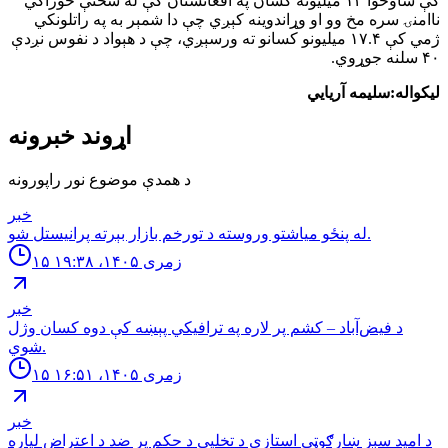
کې شاوخوا ۱۴ میلیونه کسان په افغانستان کې له سختې خوراکي
ناامنۍ سره مخ وو او وړاندوینه کېږي چې دا شمېر به په راتلونکي
ژمي کې ۱۷.۴ میلیونو کسانو ته ورسېږي، چې د هېواد د نفوس نږدې
۴۰ سلنه جوړوي.
لیکواله:سلیمه آریایي
اړوند خبرونه
د همدې موضوع نور راپورونه
خبر
له پنځو مياشتو وروسته د تورخم بازار بېرته پرانيستل شو.
۱۵ زمری ۱۴۰۵، ۱۹:۳۸
خبر
د فیض‌آباد – کشم پر لاره په ترافیکي پېښه کې دوه کسان وژل
شوي.
۱۵ زمری ۱۴۰۵، ۱۶:۵۱
خبر
د امید سبز ښارګوټي استازي د تخلیې د حکم پر ضد د اعتراض لپاره