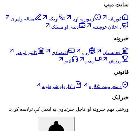
سایټ مېپ
کورپاڼه
زموږ په اړه
اړیکه
مقاله ولېږئ
د اعلان غوښتنه
دندې او مسلک
خبرونه
افغانستان
نړۍ
اقتصادي
کلتور او هنر
ورزش
ویډیو
آډیو
قانوني
د محرمیت تګلاره
د کارولو شرطونه
خبرلیک
ورځني مهم خبرونه او عاجل خبرتیاوې په ایمیل کې ترلاسه کړئ.