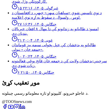
کارکوونکې وژل شوې.
۱۵ غبرګولی ۱۴۰۵، ۲۲:۱۶
د نوې تاسیس شوې «سپاهیان میهن» جبهې، د افغانستان د
لومړۍ ولسوالۍ د سقوط په اړه نوې اعلامیه.
۲۷ چنګاښ ۱۴۰۵، ۱۶:۳۶
امسو: د طالبانو په زندانونو كې دا مهال ٨ افغان خبريالان
بنديان دي.
۲۱ غویی ۱۴۰۵، ۲۰:۰۴
طالبانو په بدخشان كې خپل پخوانى سيمه ييز قوماندان
«جمعه خان » نيولى.
۱۰ چنګاښ ۱۴۰۵، ۲۰:۲۴
سرچینې:بدخشان ولایت کې د جمعه خان فاتح پوځي فعالیتونه
زیات شوي دي.
۶ چنګاښ ۱۴۰۵، ۲۱:۵۰
موږ تعقیب کړئ
د عاجلو خبرونو، کلیپونو او تازه معلوماتو رسمي چینلونه.
@TOOSnews.com