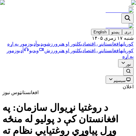
دری
پښتو
English
شنبه ۱۷ زمری ۱۴۰۵
کورپاڼه
افغانستان
نړۍ
اقتصادي
کلتور او هنر
ورزش
ویډیو
آډیو
زموږ په اړه
کورپاڼه
افغانستان
نړۍ
اقتصادي
کلتور او هنر
ورزش
ویډیو
آډیو
زموږ
په اړه
نور
سیسټم
اعلان
افغانستان
ټوس نیوز
د روغتیا نړیوال سازمان: په
افغانستان کې د پولیو له منځه
وړل پیاوړي روغتیايي نظام ته