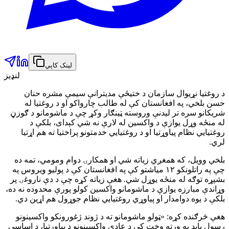
لینک کاپي
لنډیز
د روغتیا نړیوال سازمان د ختیځې مدیترانې سیمې مشره حنان
حسن بلخي، په افغانستان کې له طالب چارواکو او د روغتیا له
شریکانو سره تر لیدنې وروسته ټینګار وکړ چې د ماشومانو د ګوزڼ
له منځه وړل یوازې د واکسین له لارې نه شي کېدای، بلکې د
روغتیايي نظام پیاوړتیا او د روغتیايي خدمتونو پراختیا ته هم اړتیا
لري.
بلخي وویل، که همغږي زیاته شي او همکارۍ دوام ومومي، تمه ده
چې په راتلونکو ۱۲ میاشتو کې په افغانستان کې د پولیو ویروس په
بشپړه توګه له منځه یوړل شي. هغې زیاته کړه چې د دې ناروغۍ پر
وړاندې مبارزه یوازې د ماشومانو واکسین کولو پورې محدوده نه ده،
بلکې د یوه دوامدار او پیاوړي روغتیايي نظام جوړول هم اړین دي.
هغې څرګنده کړه: «ټولو ماشومانو ته د ژوند ژغورونکو واکسینونو
رسول باید په ورته وخت کې د عادي واکسینونو د پیاوړتیا، د اساسي