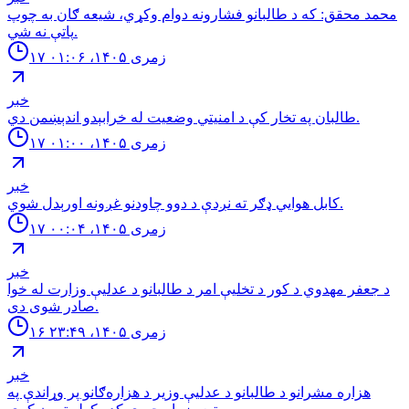
محمد محقق: كه د طالبانو فشارونه دوام وكړي، شيعه ګان به چوپ
پاتې نه شي.
۱۷ زمری ۱۴۰۵، ۰۱:۰۶
خبر
طالبان په تخار کې د امنيتي وضعيت له خرابېدو اندېښمن دي.
۱۷ زمری ۱۴۰۵، ۰۱:۰۰
خبر
كابل هوايي ډګر ته نږدې د دوو چاودنو غږونه اورېدل شوي.
۱۷ زمری ۱۴۰۵، ۰۰:۰۴
خبر
د جعفر مهدوي د کور د تخلیې امر د طالبانو د عدلیې وزارت له خوا
صادر شوی دی.
۱۶ زمری ۱۴۰۵، ۲۳:۴۹
خبر
هزاره مشرانو د طالبانو د عدلیې وزیر د هزاره‌ګانو پر وړاندې په