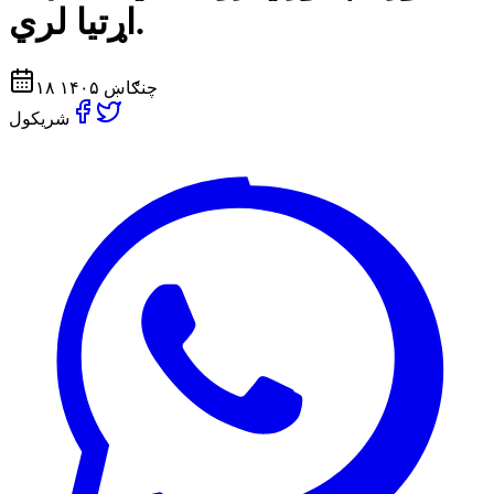
اړتیا لري.
۱۸ چنګاښ ۱۴۰۵
شریکول