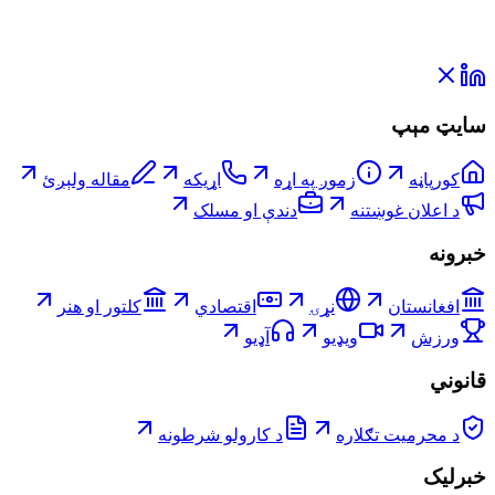
سایټ مېپ
کورپاڼه
زموږ په اړه
اړیکه
مقاله ولېږئ
د اعلان غوښتنه
دندې او مسلک
خبرونه
افغانستان
نړۍ
اقتصادي
کلتور او هنر
ورزش
ویډیو
آډیو
قانوني
د محرمیت تګلاره
د کارولو شرطونه
خبرلیک