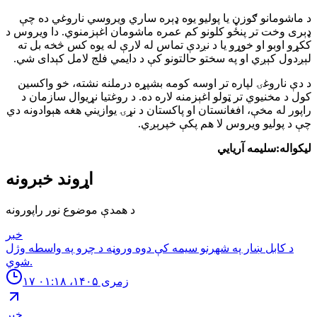
د ماشومانو ګوزڼ یا پولیو یوه ډېره ساري ویروسي ناروغي ده چې
ډېری وخت تر پنځو کلونو کم عمره ماشومان اغېزمنوي. دا ویروس د
ککړو اوبو او خوړو یا د نږدې تماس له لارې له یوه کس څخه بل ته
لېږدول کېږي او په سختو حالتونو کې د دایمي فلج لامل کېدای شي.
د دې ناروغۍ لپاره تر اوسه کومه بشپړه درملنه نشته، خو واکسین
کول د مخنیوي تر ټولو اغېزمنه لاره ده. د روغتیا نړیوال سازمان د
راپور له مخې، افغانستان او پاکستان د نړۍ یوازیني هغه هېوادونه دي
چې د پولیو ویروس لا هم پکې خپرېږي.
لیکواله:سلیمه آریایي
اړوند خبرونه
د همدې موضوع نور راپورونه
خبر
د كابل ښار په شهرنو سيمه كې دوه وروڼه د چرو په واسطه وژل
شوي.
۱۷ زمری ۱۴۰۵، ۰۱:۱۸
خبر