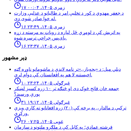
۱۷ زمری ۱۴۰۵، ۰۰:۰۴
د جعفر مهدوي د کور د تخلیې امر د طالبانو د عدلیې وزارت
له خوا صادر شوی دی.
۱۶ زمری ۱۴۰۵، ۲۳:۴۹
په اتریش کې د لومړي ځل لپاره د روباټ په مرسته د زړه
بای‌پس جراحي ترسره شوه.
۱۶ زمری ۱۴۰۵، ۲۳:۳۷
ډېر مشهور
ډېلي مېل: د «بچه‌بازۍ»تر نامه لاندې د ماشومانو ناوړه ګټه
اخیستنه لا هم په افغانستان کې دوام لري.
۱۰ غبرګولی ۱۴۰۵، ۲۳:۲۴
جمعه خان فاتح څوک دی او څنګه تر ۱۰ زره کسیز لښکر
پورې ورسېد؟
۳۱ غبرګولی ۱۴۰۵، ۱۹:۱۲
تركيې د مالدارۍ په برخه كې (٢٠) زره افغانانو ته كاري ويزې
وركړې.
۲۶ غویی ۱۴۰۵، ۰۷:۲۵
فرشته عمادي؛ په کابل کې د ملګرو ملتونو د سازمان