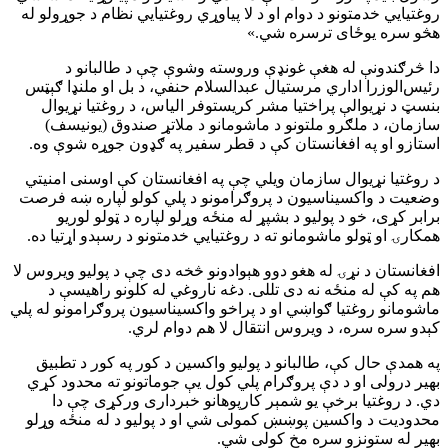
روغتیايي خدمتونو د دوام او د لا پیاوړي روغتیايي نظام د جوړولو له
هڅو سره یوځای ترسره شي.»
دا څرګندونې له هغې غونډې وروسته وشوې چې د طالبانو د
رئیس‌الوزرا اداري مرستیال عبدالسلام حنفي، د بل او ملنډا ګېټس
بنسټ د نړیوالې پراختیا مشر کریستوفر الیاس، د روغتیا نړیوال
سازمان، د ملګرو ملتونو د ماشومانو د ملاتړ صندوق (یونیسف)
استازو او په افغانستان کې د قطر سفیر په ګډون جوړه شوې وه.
د روغتیا نړیوال سازمان ویلي چې په افغانستان کې اوسنی امنیتي
وضعیت د واکسیناسیون د پروګرامونو د پلي کولو لپاره ښه فرصت
برابر کړی، خو د پولیو د بشپړ له منځه وړلو لپاره د ټولو لوریو
همکارۍ او ټولو ماشومانو ته د روغتیايي خدمتونو د رسېدو اړتیا ده.
افغانستان د نړۍ له هغو دوو هېوادونو څخه دی چې د پولیو ویروس لا
هم په کې له منځه نه دی تللی. دغه ناروغي له کلونو راهیسې د
ماشومانو روغتیا ګواښي او د پراخو واکسیناسیون پروګرامونو له پلي
کېدو سره سره، د ویروس انتقال لا هم دوام لري.
په همدې حال کې، طالبانو د پولیو واکسین د کور په کور د تطبیق
بهیر درولی او د دې پروګرام پلي کول یې جوماتونو ته محدود کړي
دي. د روغتیا برخې یو شمېر کارپوهانو خبرداری ورکړی چې دا
محدودیت د واکسین پوښښ کمولی شي او د پولیو د له منځه وړلو
بهیر له ستونزو سره مخ کولی شي.