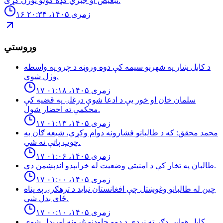
تبعیض او جبري کډه کولو تورن کړی.
۱۶ زمری ۱۴۰۵، ۲۰:۳۴
وروستي
د كابل ښار په شهرنو سيمه كې دوه وروڼه د چرو په واسطه
وژل شوي.
۱۷ زمری ۱۴۰۵، ۰۱:۱۸
سلمان خان او خور یې د ادعا شوې درغلۍ په قضيه كې
محكمې ته احضار شول.
۱۷ زمری ۱۴۰۵، ۰۱:۱۳
محمد محقق: كه د طالبانو فشارونه دوام وكړي، شيعه ګان به
چوپ پاتې نه شي.
۱۷ زمری ۱۴۰۵، ۰۱:۰۶
طالبان په تخار کې د امنيتي وضعيت له خرابېدو اندېښمن دي.
۱۷ زمری ۱۴۰۵، ۰۱:۰۰
چین له طالبانو وغوښتل چې افغانستان نباید د ترهګرۍ په پناه
ځای بدل شي.
۱۷ زمری ۱۴۰۵، ۰۰:۱۰
كابل هوايي ډګر ته نږدې د دوو چاودنو غږونه اورېدل شوي.