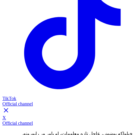
TikTok
Official channel
X
Official channel
خپلواکه پوښښ، عاجل تازه معلومات، او باور وړ راپورونه.