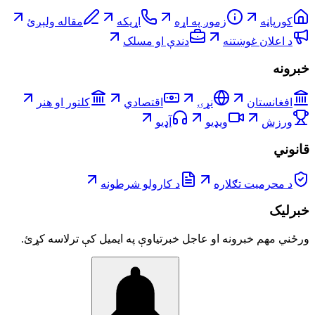
کورپاڼه
زموږ په اړه
اړیکه
مقاله ولېږئ
د اعلان غوښتنه
دندې او مسلک
خبرونه
افغانستان
نړۍ
اقتصادي
کلتور او هنر
ورزش
ویډیو
آډیو
قانوني
د محرمیت تګلاره
د کارولو شرطونه
خبرلیک
ورځني مهم خبرونه او عاجل خبرتیاوې په ایمیل کې ترلاسه کړئ.