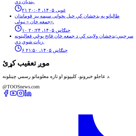
بنديان دي.
۲۱ غویی ۱۴۰۵، ۲۰:۰۴
طالبانو په بدخشان كې خپل پخوانى سيمه ييز قوماندان
«جمعه خان » نيولى.
۱۰ چنګاښ ۱۴۰۵، ۲۰:۲۴
سرچینې:بدخشان ولایت کې د جمعه خان فاتح پوځي فعالیتونه
زیات شوي دي.
۶ چنګاښ ۱۴۰۵، ۲۱:۵۰
موږ تعقیب کړئ
د عاجلو خبرونو، کلیپونو او تازه معلوماتو رسمي چینلونه.
@TOOSnews.com