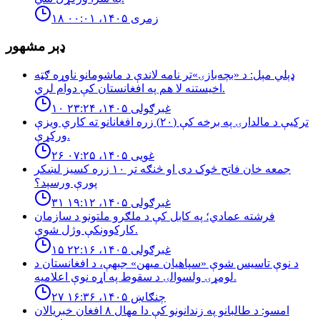
۱۸ زمری ۱۴۰۵، ۰۰:۰۱
ډېر مشهور
ډېلي مېل: د «بچه‌بازۍ»تر نامه لاندې د ماشومانو ناوړه ګټه
اخیستنه لا هم په افغانستان کې دوام لري.
۱۰ غبرګولی ۱۴۰۵، ۲۳:۲۴
تركيې د مالدارۍ په برخه كې (٢٠) زره افغانانو ته كاري ويزې
وركړې.
۲۶ غویی ۱۴۰۵، ۰۷:۲۵
جمعه خان فاتح څوک دی او څنګه تر ۱۰ زره کسیز لښکر
پورې ورسېد؟
۳۱ غبرګولی ۱۴۰۵، ۱۹:۱۲
فرشته عمادي؛ په کابل کې د ملګرو ملتونو د سازمان
کارکوونکې وژل شوې.
۱۵ غبرګولی ۱۴۰۵، ۲۲:۱۶
د نوې تاسیس شوې «سپاهیان میهن» جبهې، د افغانستان د
لومړۍ ولسوالۍ د سقوط په اړه نوې اعلامیه.
۲۷ چنګاښ ۱۴۰۵، ۱۶:۳۶
امسو: د طالبانو په زندانونو كې دا مهال ٨ افغان خبريالان