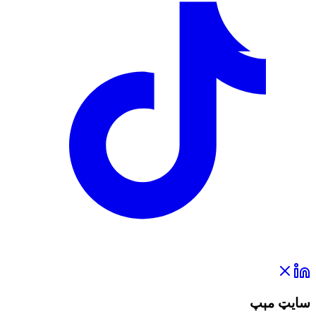
سایټ مېپ