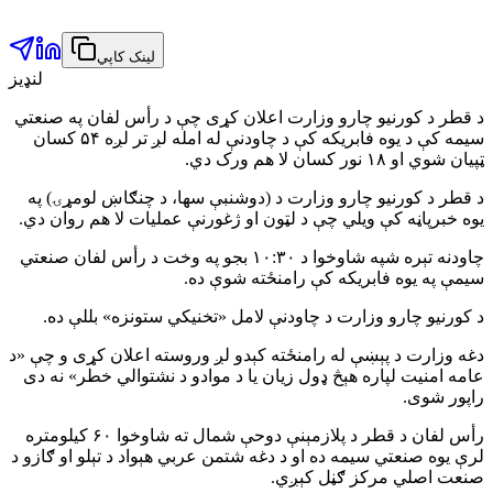
لینک کاپي
لنډیز
د قطر د کورنیو چارو وزارت اعلان کړی چې د رأس لفان په صنعتي
سیمه کې د یوه فابریکه کې د چاودنې له امله لږ تر لږه ۵۴ کسان
ټپیان شوي او ۱۸ نور کسان لا هم ورک دي.
د قطر د کورنیو چارو وزارت د (دوشنبې سها، د چنګاښ لومړۍ) په
یوه خبرپاڼه کې ویلي چې د لټون او ژغورنې عملیات لا هم روان دي.
چاودنه تېره شپه شاوخوا د ۱۰:۳۰ بجو په وخت د رأس لفان صنعتي
سیمې په یوه فابریکه کې رامنځته شوې ده.
د کورنیو چارو وزارت د چاودنې لامل «تخنیکي ستونزه» بللې ده.
دغه وزارت د پېښې له رامنځته کېدو لږ وروسته اعلان کړی و چې «د
عامه امنیت لپاره هېڅ ډول زیان یا د موادو د نشتوالي خطر» نه دی
راپور شوی.
رأس لفان د قطر د پلازمېنې دوحې شمال ته شاوخوا ۶۰ کیلومتره
لرې یوه صنعتي سیمه ده او د دغه شتمن عربي هېواد د تېلو او ګازو د
صنعت اصلي مرکز ګڼل کېږي.