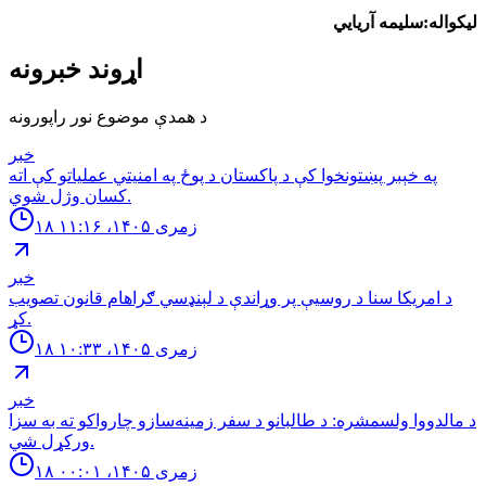
لیکواله:سلیمه آریایي
اړوند خبرونه
د همدې موضوع نور راپورونه
خبر
په خېبر پښتونخوا کې د پاکستان د پوځ په امنیتي عملیاتو کې اته
کسان وژل شوي.
۱۸ زمری ۱۴۰۵، ۱۱:۱۶
خبر
د امریکا سنا د روسیې پر وړاندې د لېنډسي ګراهام قانون تصویب
کړ.
۱۸ زمری ۱۴۰۵، ۱۰:۳۳
خبر
د مالدووا ولسمشره: د طالبانو د سفر زمینه‌سازو چارواکو ته به سزا
ورکړل شي.
۱۸ زمری ۱۴۰۵، ۰۰:۰۱