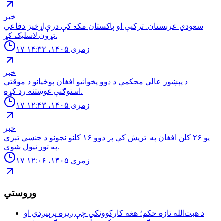
خبر
سعودي عربستان، ترکیې او پاکستان مکه کې درې‌اړخیز دفاعي
تړون لاسلیک کړ.
۱۷ زمری ۱۴۰۵، ۱۴:۳۲
خبر
د پېښور عالي محکمې د دوو پخوانیو افغان پوځیانو د موقتي
استوګنې غوښتنه رد کړه.
۱۷ زمری ۱۴۰۵، ۱۲:۴۳
خبر
یو ۲۶ کلن افغان په اتریش کې پر دوو ۱۶ کلنو نجونو د جنسي تېري
په تور نیول شوی.
۱۷ زمری ۱۴۰۵، ۱۲:۰۶
وروستي
د هبت‌الله تازه حکم؛ هغه کارکوونکي چې ږیره پرېنږدي او