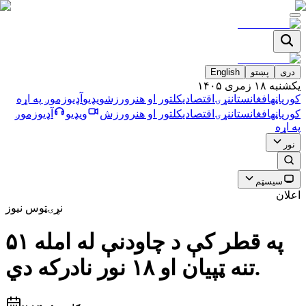
دری
پښتو
English
يکشنبه ۱۸ زمری ۱۴۰۵
کورپاڼه
افغانستان
نړۍ
اقتصادي
کلتور او هنر
ورزش
ویډیو
آډیو
زموږ په اړه
کورپاڼه
افغانستان
نړۍ
اقتصادي
کلتور او هنر
ورزش
ویډیو
آډیو
زموږ
په اړه
نور
سیسټم
اعلان
نړۍ
ټوس نیوز
په قطر کې د چاودنې له امله ۵۱
تنه ټپیان او ۱۸ نور نادرکه دي.