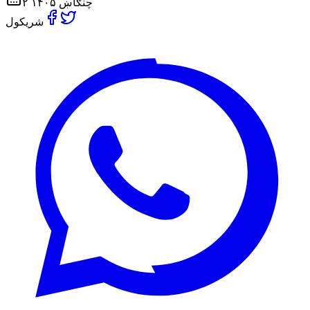
۲ چنګاښ ۱۴۰۵
شریکول