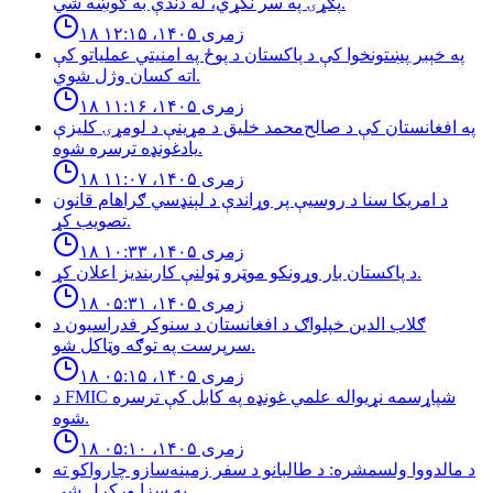
پګړۍ په سر نکړي، له دندې به ګوښه شي.
۱۸ زمری ۱۴۰۵، ۱۲:۱۵
په خېبر پښتونخوا کې د پاکستان د پوځ په امنیتي عملیاتو کې
اته کسان وژل شوي.
۱۸ زمری ۱۴۰۵، ۱۱:۱۶
په افغانستان کې د صالح‌محمد خلیق د مړینې د لومړۍ کلیزې
یادغونډه ترسره شوه.
۱۸ زمری ۱۴۰۵، ۱۱:۰۷
د امریکا سنا د روسیې پر وړاندې د لېنډسي ګراهام قانون
تصویب کړ.
۱۸ زمری ۱۴۰۵، ۱۰:۳۳
د پاكستان بار وړونكو موټرو ټولنې كاربنديز اعلان كړ.
۱۸ زمری ۱۴۰۵، ۰۵:۳۱
ګلاب الدین خپلواګ د افغانستان د سنوکر فدراسیون د
سرپرست په توګه وټاکل شو.
۱۸ زمری ۱۴۰۵، ۰۵:۱۵
د FMIC شپاړسمه نړیواله علمي غونډه په کابل کې ترسره
شوه.
۱۸ زمری ۱۴۰۵، ۰۵:۱۰
د مالدووا ولسمشره: د طالبانو د سفر زمینه‌سازو چارواکو ته
به سزا ورکړل شي.