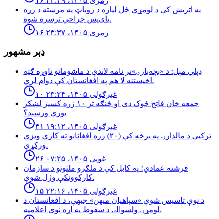
۱۶ زمری ۱۴۰۵، ۲۳:۴۹
په اتریش کې د لومړي ځل لپاره د روباټ په مرسته د زړه
بای‌پس جراحي ترسره شوه.
۱۶ زمری ۱۴۰۵، ۲۳:۳۷
ډېر مشهور
ډېلي مېل: د «بچه‌بازۍ»تر نامه لاندې د ماشومانو ناوړه ګټه
اخیستنه لا هم په افغانستان کې دوام لري.
۱۰ غبرګولی ۱۴۰۵، ۲۳:۲۴
جمعه خان فاتح څوک دی او څنګه تر ۱۰ زره کسیز لښکر
پورې ورسېد؟
۳۱ غبرګولی ۱۴۰۵، ۱۹:۱۲
تركيې د مالدارۍ په برخه كې (٢٠) زره افغانانو ته كاري ويزې
وركړې.
۲۶ غویی ۱۴۰۵، ۰۷:۲۵
فرشته عمادي؛ په کابل کې د ملګرو ملتونو د سازمان
کارکوونکې وژل شوې.
۱۵ غبرګولی ۱۴۰۵، ۲۲:۱۶
د نوې تاسیس شوې «سپاهیان میهن» جبهې، د افغانستان د
لومړۍ ولسوالۍ د سقوط په اړه نوې اعلامیه.