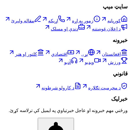
سایټ مېپ
کورپاڼه
زموږ په اړه
اړیکه
مقاله ولېږئ
د اعلان غوښتنه
دندې او مسلک
خبرونه
افغانستان
نړۍ
اقتصادي
کلتور او هنر
ورزش
ویډیو
آډیو
قانوني
د محرمیت تګلاره
د کارولو شرطونه
خبرلیک
ورځني مهم خبرونه او عاجل خبرتیاوې په ایمیل کې ترلاسه کړئ.