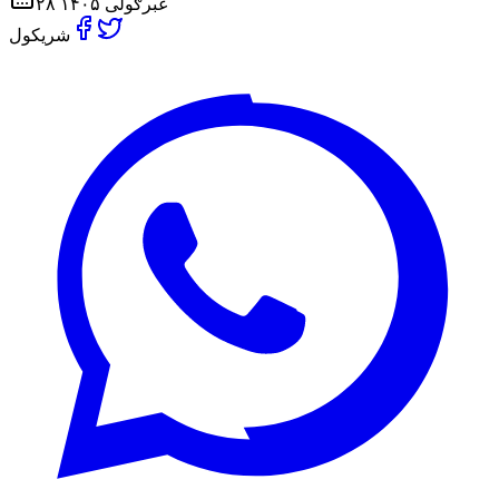
۲۸ غبرګولی ۱۴۰۵
شریکول