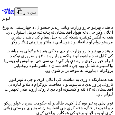
لینک کاپي
لنډیز
د هند د بهرنیو چارو وزارت ویاند، رندیر جیسوال، د چهارشنبې په ورځ
اعلان وکړ چې دغه هېواد افغانستان ته پنځه ټنه درمل استولي دي.
هغه په ایکس ټولنیزه شبکه کې په خپل پیغام کې د هند د بشري
مرستو دوام او د افغانانو د هوساینې د ملاتړ پر ژمنې ټینګار وکړ.
د هند د بهرنیو چارو وزارت تر دې مخکې هم د غبرګولي په میاشت
کې کابل ته د ماشومانو د واکسین لپاره د ۲۰ ټنو ضروري توکو د
لېږلو خبر ورکړی و. په دې بار کې د بي سي جي، تیتانوس او ډیفتریا
واکسینونه شامل وو، چې د افغانستان د ماشومانو د روغتیايي
پروګرام د پیاوړتیا په موخه برابر شوي وو.
هند همدارنګه د وري په میاشت کې اعلان کړی و چې د توبرکلوز
ناروغۍ پر وړاندې د ماشومانو د معافیت پروګرام د ملاتړ لپاره یې
افغانستان ته ۱۳ ټنه واکسینونه او د دې ناروغۍ اړوند طبي تجهیزات
لېږلي دي.
نوي ډیلي په تېر یوه کال کې،د طالبانو له حکومت سره د خپلو اړیکو
د پراخېدو تر څنګ، هڅه کړې چې افغانستان ته بشري مرستې زیاتې
کړي او په بېلابېلو برخو کې همکارۍ پراخې کړي.