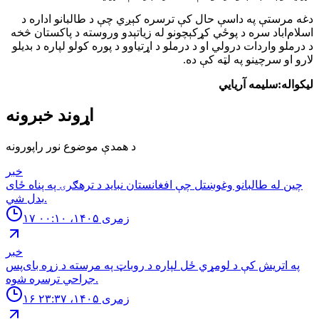
دغه مرستې په داسې حال کې ترسره کېږي چې د طالبانو اداره د
اسلام‌اباد سره د پوځي کړکېچونو له زیاتېدو وروسته د پاکستان څخه
د درملو واردات درولي او د درملو د اړتیاوو د پوره کولو لپاره د بدیلو
لارو او سرچینو په لټه کې ده.
لیکواله:سلیمه آریایي
اړوند خبرونه
د همدې موضوع نور راپورونه
خبر
چین له طالبانو وغوښتل چې افغانستان نباید د ترهګرۍ په پناه ځای
بدل شي.
۱۷ زمری ۱۴۰۵، ۰۰:۱۰
خبر
په اتریش کې د لومړي ځل لپاره د روباټ په مرسته د زړه بای‌پس
جراحي ترسره شوه.
۱۶ زمری ۱۴۰۵، ۲۳:۳۷