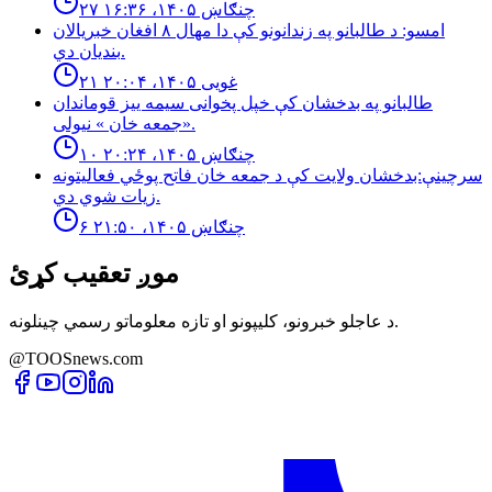
۲۷ چنګاښ ۱۴۰۵، ۱۶:۳۶
امسو: د طالبانو په زندانونو كې دا مهال ٨ افغان خبريالان
بنديان دي.
۲۱ غویی ۱۴۰۵، ۲۰:۰۴
طالبانو په بدخشان كې خپل پخوانى سيمه ييز قوماندان
«جمعه خان » نيولى.
۱۰ چنګاښ ۱۴۰۵، ۲۰:۲۴
سرچینې:بدخشان ولایت کې د جمعه خان فاتح پوځي فعالیتونه
زیات شوي دي.
۶ چنګاښ ۱۴۰۵، ۲۱:۵۰
موږ تعقیب کړئ
د عاجلو خبرونو، کلیپونو او تازه معلوماتو رسمي چینلونه.
@TOOSnews.com