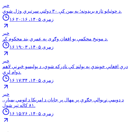
خبر
د حوثيانو تازه بريدونه؛ په يمن كې ٣٠ دولتي سرتېري وژل شوي.
۱۶ زمری ۱۴۰۵، ۲۰:۱۶
خبر
د مونیخ محکمې یو افغان وګړی په عمري بند محکوم کړ.
۱۶ زمری ۱۴۰۵، ۱۹:۰۳
خبر
درې افغانې خویندې په پولنډ کې نادرکه شوي، د پولیسو څېړنې لاهم
دوام لري.
۱۶ زمری ۱۴۰۵، ۱۷:۳۴
خبر
د دويمې نړيوالې جګړې پر مهال پر جاپان د امريکا د اټومي بمبارۍ
۸۱ کاله تېر شول.
۱۶ زمری ۱۴۰۵، ۱۵:۲۶