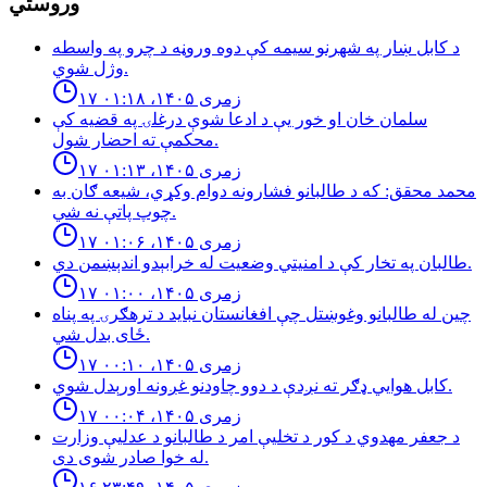
وروستي
د كابل ښار په شهرنو سيمه كې دوه وروڼه د چرو په واسطه
وژل شوي.
۱۷ زمری ۱۴۰۵، ۰۱:۱۸
سلمان خان او خور یې د ادعا شوې درغلۍ په قضيه كې
محكمې ته احضار شول.
۱۷ زمری ۱۴۰۵، ۰۱:۱۳
محمد محقق: كه د طالبانو فشارونه دوام وكړي، شيعه ګان به
چوپ پاتې نه شي.
۱۷ زمری ۱۴۰۵، ۰۱:۰۶
طالبان په تخار کې د امنيتي وضعيت له خرابېدو اندېښمن دي.
۱۷ زمری ۱۴۰۵، ۰۱:۰۰
چین له طالبانو وغوښتل چې افغانستان نباید د ترهګرۍ په پناه
ځای بدل شي.
۱۷ زمری ۱۴۰۵، ۰۰:۱۰
كابل هوايي ډګر ته نږدې د دوو چاودنو غږونه اورېدل شوي.
۱۷ زمری ۱۴۰۵، ۰۰:۰۴
د جعفر مهدوي د کور د تخلیې امر د طالبانو د عدلیې وزارت
له خوا صادر شوی دی.