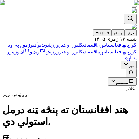
دری
پښتو
English
شنبه ۱۷ زمری ۱۴۰۵
کورپاڼه
افغانستان
نړۍ
اقتصادي
کلتور او هنر
ورزش
ویډیو
آډیو
زموږ په اړه
کورپاڼه
افغانستان
نړۍ
اقتصادي
کلتور او هنر
ورزش
ویډیو
آډیو
زموږ
په اړه
نور
سیسټم
اعلان
نړۍ
ټوس نیوز
هند افغانستان ته پنځه ټنه درمل
استولي دي.