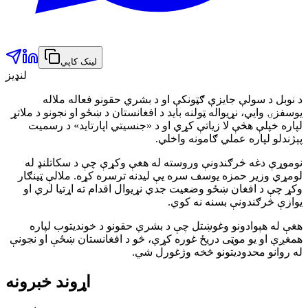
لینک کاپي
لنډیز
د نوبل د سولې جایزې ګټونکې او د بشري حقونو فعاله ملاله
یوسفزۍ وايي، نړیواله ټولنه باید د افغانستان د ښځو او نجونو د ملاتړ
لپاره خپلې هڅې لا زیاتې کړي او د «جنسیتي اپارتاید» د رسمیت
پېژندلو لپاره عملي ګامونه واخلي.
نوموړې دغه څرګندونې وروسته له هغې وکړې چې د سکاتلنډ له
لومړي وزیر حمزه یوسف سره یې لیدنه ترسره کړه. ملالې ټینګار
وکړ چې د افغان ښځو وضعیت جدي نړیوال اقدام ته اړتیا لري او
یوازې څرګندونې بسنه نه کوي.
هغې له هېوادونو وغوښتل چې د بشري حقونو د خوندیتوب لپاره
همغږي او یو موټی دریځ غوره کړي، څو د افغانستان ښځې او نجونې
له روانو محدودیتونو څخه وژغورل شي.
اړوند خبرونه