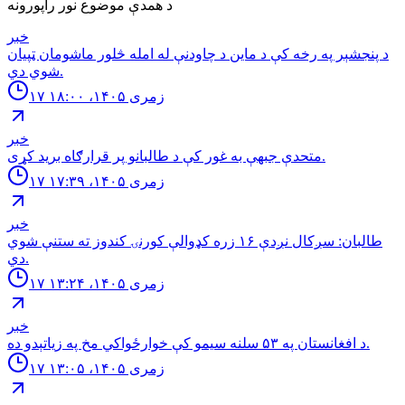
د همدې موضوع نور راپورونه
خبر
د پنجشېر په رخه کې د ماین د چاودنې له امله څلور ماشومان ټپیان
شوي دي.
۱۷ زمری ۱۴۰۵، ۱۸:۰۰
خبر
متحدې جبهې به غور کې د طالبانو پر قرارګاه بريد كړی.
۱۷ زمری ۱۴۰۵، ۱۷:۳۹
خبر
طالبان: سږكال نږدې ١۶ زره كډوالې كورنۍ كندوز ته ستنې شوي
دي.
۱۷ زمری ۱۴۰۵، ۱۳:۲۴
خبر
د افغانستان په ۵۳ سلنه سيمو كې خوارځواکي مخ په زياتېدو ده.
۱۷ زمری ۱۴۰۵، ۱۳:۰۵