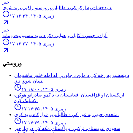
خبر
د بدخشان په ارګو کې د طالبانو پر پوستو راکټي برید شوی.
۱۷ زمری ۱۴۰۵، ۱۲:۳۴
خبر
آزادۍ جبهې د کابل پر هوايي ډګر د برید مسوولیت ومانه.
۱۷ زمری ۱۴۰۵، ۱۲:۲۷
وروستي
د پنجشېر په رخه کې د ماین د چاودنې له امله څلور ماشومان
ټپیان شوي دي.
۱۷ زمری ۱۴۰۵، ۱۸:۰۰
ازبكستان او قزاقستان افغانستان ته د ګډو صادراتو هوكړه
لاسليک كړه.
۱۷ زمری ۱۴۰۵، ۱۷:۴۵
متحدې جبهې به غور کې د طالبانو پر قرارګاه بريد كړی.
۱۷ زمری ۱۴۰۵، ۱۷:۳۹
سعودي عربستان، ترکیې او پاکستان مکه کې درې‌اړخیز