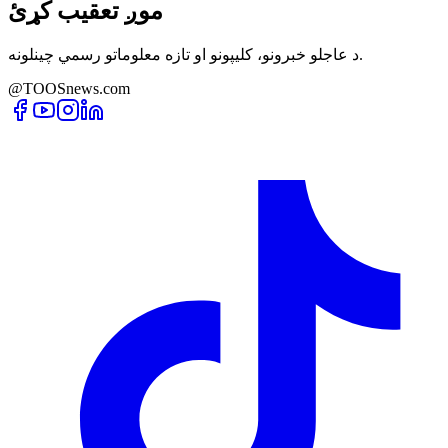
موږ تعقیب کړئ
د عاجلو خبرونو، کلیپونو او تازه معلوماتو رسمي چینلونه.
@TOOSnews.com