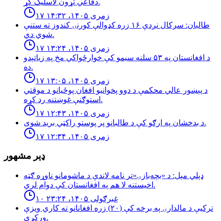
دفاعي تړون لاسلیک کړ.
۱۷ زمری ۱۴۰۵، ۱۴:۳۲
طالبان: سږكال نږدې ١۶ زره كډوالې كورنۍ كندوز ته ستنې
شوي دي.
۱۷ زمری ۱۴۰۵، ۱۳:۲۴
د افغانستان په ۵۳ سلنه سيمو كې خوارځواکي مخ په زياتېدو
ده.
۱۷ زمری ۱۴۰۵، ۱۳:۰۵
د پېښور عالي محکمې د دوو پخوانیو افغان پوځیانو د موقتي
استوګنې غوښتنه رد کړه.
۱۷ زمری ۱۴۰۵، ۱۲:۴۳
د بدخشان په ارګو کې د طالبانو پر پوستو راکټي برید شوی.
۱۷ زمری ۱۴۰۵، ۱۲:۳۴
ډېر مشهور
ډېلي مېل: د «بچه‌بازۍ»تر نامه لاندې د ماشومانو ناوړه ګټه
اخیستنه لا هم په افغانستان کې دوام لري.
۱۰ غبرګولی ۱۴۰۵، ۲۳:۲۴
تركيې د مالدارۍ په برخه كې (٢٠) زره افغانانو ته كاري ويزې
وركړې.