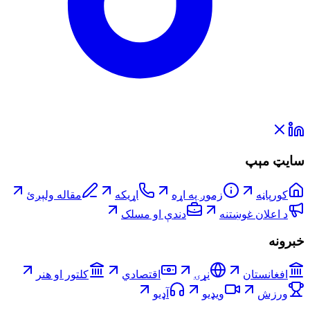
سایټ مېپ
کورپاڼه
زموږ په اړه
اړیکه
مقاله ولېږئ
د اعلان غوښتنه
دندې او مسلک
خبرونه
افغانستان
نړۍ
اقتصادي
کلتور او هنر
ورزش
ویډیو
آډیو