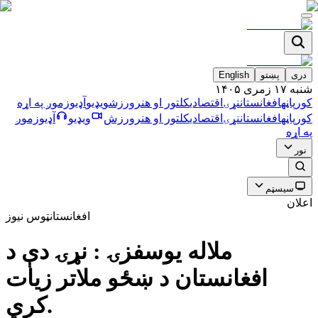
دری
پښتو
English
شنبه ۱۷ زمری ۱۴۰۵
کورپاڼه
افغانستان
نړۍ
اقتصادي
کلتور او هنر
ورزش
ویډیو
آډیو
زموږ په اړه
کورپاڼه
افغانستان
نړۍ
اقتصادي
کلتور او هنر
ورزش
ویډیو
آډیو
زموږ
په اړه
نور
سیسټم
اعلان
افغانستان
ټوس نیوز
ملاله يوسفزۍ : نړۍ دې د
افغانستان د ښځو ملاتر زيات
كري.