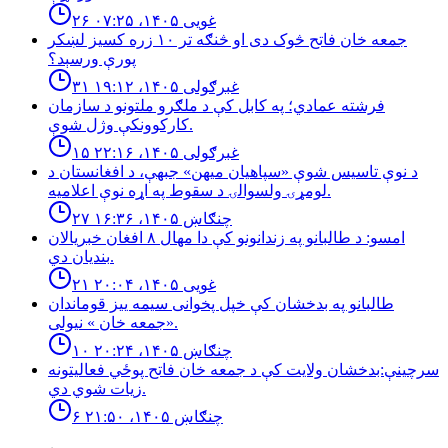
۲۶ غویی ۱۴۰۵، ۰۷:۲۵
جمعه خان فاتح څوک دی او څنګه تر ۱۰ زره کسیز لښکر
پورې ورسېد؟
۳۱ غبرګولی ۱۴۰۵، ۱۹:۱۲
فرشته عمادي؛ په کابل کې د ملګرو ملتونو د سازمان
کارکوونکې وژل شوې.
۱۵ غبرګولی ۱۴۰۵، ۲۲:۱۶
د نوې تاسیس شوې «سپاهیان میهن» جبهې، د افغانستان د
لومړۍ ولسوالۍ د سقوط په اړه نوې اعلامیه.
۲۷ چنګاښ ۱۴۰۵، ۱۶:۳۶
امسو: د طالبانو په زندانونو كې دا مهال ٨ افغان خبريالان
بنديان دي.
۲۱ غویی ۱۴۰۵، ۲۰:۰۴
طالبانو په بدخشان كې خپل پخوانى سيمه ييز قوماندان
«جمعه خان » نيولى.
۱۰ چنګاښ ۱۴۰۵، ۲۰:۲۴
سرچینې:بدخشان ولایت کې د جمعه خان فاتح پوځي فعالیتونه
زیات شوي دي.
۶ چنګاښ ۱۴۰۵، ۲۱:۵۰