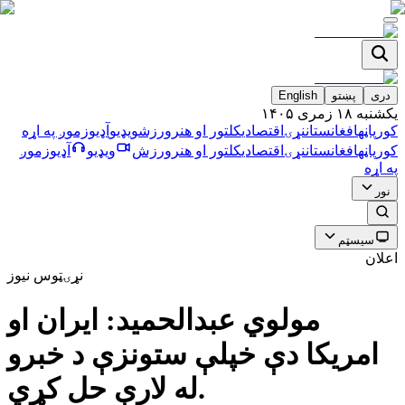
دری
پښتو
English
يکشنبه ۱۸ زمری ۱۴۰۵
کورپاڼه
افغانستان
نړۍ
اقتصادي
کلتور او هنر
ورزش
ویډیو
آډیو
زموږ په اړه
کورپاڼه
افغانستان
نړۍ
اقتصادي
کلتور او هنر
ورزش
ویډیو
آډیو
زموږ
په اړه
نور
سیسټم
اعلان
نړۍ
ټوس نیوز
مولوي عبدالحميد: ايران او
امريكا دې خپلې ستونزې د خبرو
له لارې حل كړي.