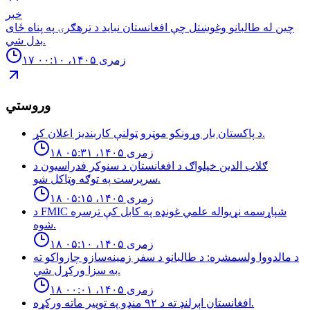
خبر
چین له طالبانو وغوښتل چې افغانستان نباید د ترهګرۍ په پناه ځای
بدل شي.
۱۷ زمری ۱۴۰۵، ۰۰:۱۰
وروستي
د پاكستان بار وړونكو موټرو ټولنې كاربنديز اعلان كړ.
۱۸ زمری ۱۴۰۵، ۰۵:۳۱
ګلاب الدین خپلواګ د افغانستان د سنوکر فدراسیون د
سرپرست په توګه وټاکل شو.
۱۸ زمری ۱۴۰۵، ۰۵:۱۵
د FMIC شپاړسمه نړیواله علمي غونډه په کابل کې ترسره
شوه.
۱۸ زمری ۱۴۰۵، ۰۵:۱۰
د مالدووا ولسمشره: د طالبانو د سفر زمینه‌سازو چارواکو ته
به سزا ورکړل شي.
۱۸ زمری ۱۴۰۵، ۰۰:۰۱
افغانستان اېرلنډ ته د ٩٢ منډو په توپیر ماته وركړه.