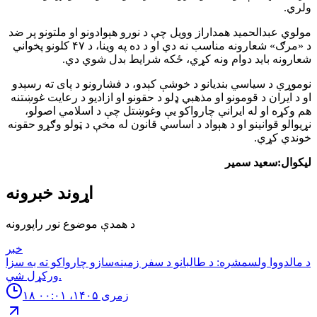
ولري.
مولوي عبدالحمید همداراز وویل چې د نورو هېوادونو او ملتونو پر ضد
د «مرګ» شعارونه مناسب نه دي او د ده په وینا، د ۴۷ کلونو پخواني
شعارونه باید دوام ونه کړي، ځکه شرایط بدل شوي دي.
نوموړي د سیاسي بندیانو د خوشې کېدو، د فشارونو د پای ته رسېدو
او د ایران د قومونو او مذهبي ډلو د حقونو او ازادیو د رعایت غوښتنه
هم وکړه او له ایراني چارواکو یې وغوښتل چې د اسلامي اصولو،
نړیوالو قوانینو او د هېواد د اساسي قانون له مخې د ټولو وګړو حقونه
خوندي کړي.
لیکوال:سعید سمیر
اړوند خبرونه
د همدې موضوع نور راپورونه
خبر
د مالدووا ولسمشره: د طالبانو د سفر زمینه‌سازو چارواکو ته به سزا
ورکړل شي.
۱۸ زمری ۱۴۰۵، ۰۰:۰۱