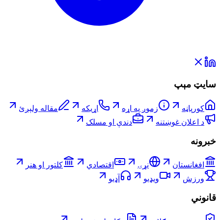
سایټ مېپ
کورپاڼه
زموږ په اړه
اړیکه
مقاله ولېږئ
د اعلان غوښتنه
دندې او مسلک
خبرونه
افغانستان
نړۍ
اقتصادي
کلتور او هنر
ورزش
ویډیو
آډیو
قانوني