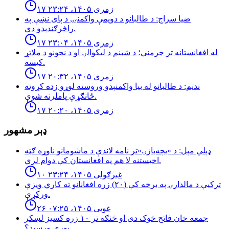
۱۷ زمری ۱۴۰۵، ۲۳:۲۴
ضيا سراج: د طالبانو د دويمې واكمنۍ, د پاى نښې په
راڅرګندېدو دي.
۱۷ زمری ۱۴۰۵، ۲۳:۰۴
له افغانستانه تر جرمني؛ د شبنم د ليكوالۍ او د نجونو د ملاتړ
كيسه.
۱۷ زمری ۱۴۰۵، ۲۰:۳۲
نديم: د طالبانو له بيا واكمنېدو وروسته لوړو زده كړوته
ځانګړې پاملرنه شوې.
۱۷ زمری ۱۴۰۵، ۲۰:۲۰
ډېر مشهور
ډېلي مېل: د «بچه‌بازۍ»تر نامه لاندې د ماشومانو ناوړه ګټه
اخیستنه لا هم په افغانستان کې دوام لري.
۱۰ غبرګولی ۱۴۰۵، ۲۳:۲۴
تركيې د مالدارۍ په برخه كې (٢٠) زره افغانانو ته كاري ويزې
وركړې.
۲۶ غویی ۱۴۰۵، ۰۷:۲۵
جمعه خان فاتح څوک دی او څنګه تر ۱۰ زره کسیز لښکر
پورې ورسېد؟