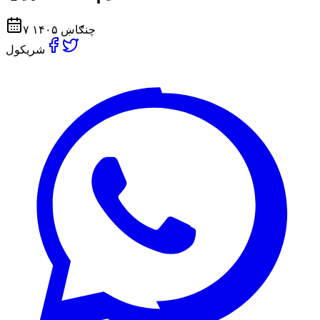
۷ چنګاښ ۱۴۰۵
شریکول