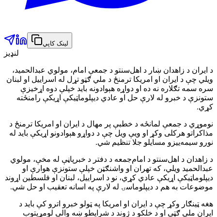
لینک کاپي
لنډیز
د ایران د زاهدان ښار د اهل‌سنتو د جمعې امام، مولوي عبدالحمید،
ویلي چې د ایران او امریکا ترمنځ د ملي ګټو تړل له اسراییل او لبنان
سره سمه تګلاره نه ده او دواړه هېوادونه باید خپلې دوه اړخیزې
ستونزې د خبرو له لارې حل او عادي دیپلوماټیکې اړیکې رامنځته
کړي.
نوموړي د جمعې لمانځه د خطبې پر مهال د ایران او امریکا ترمنځ د
مذاکراتو هرکلی وکړ او ویې ویل چې د دواړو هېوادونو اړیکې باید له
نورو سیمه‌ییزو مسایلو جلا تنظیم شي.
د زاهدان د اهل‌سنتو د امام‌جمعه د دفتر د خبرپاڼې له مخې، مولوي
عبدالحمید ویلي، که تهران او واشنګټن خپلې ستونزې هوارې او
دیپلوماټیکې اړیکې عادي کړي، نو د اسراییل، لبنان او فلسطین اړوند
موضوعات به هم د دیپلوماسۍ له لارې په اسانه تعقیب او حل شي.
هغه ټینګار وکړ چې د ایران او امریکا په ټولو خبرو اترو کې باید د
ایران ملي ګټې او د خلکو د ژوند د شرایطو ښه والی لومړیتوب