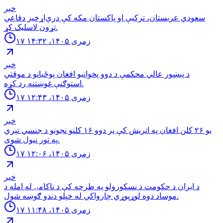
خبر
سعودي عربستان، ترکیې او پاکستان مکه کې درې‌اړخیز دفاعي
تړون لاسلیک کړ.
۱۷ زمری ۱۴۰۵، ۱۴:۳۲
خبر
د پېښور عالي محکمې د دوو پخوانیو افغان پوځیانو د موقتي
استوګنې غوښتنه رد کړه.
۱۷ زمری ۱۴۰۵، ۱۲:۴۳
خبر
یو ۲۶ کلن افغان په اتریش کې پر دوو ۱۶ کلنو نجونو د جنسي تېري
په تور نیول شوی.
۱۷ زمری ۱۴۰۵، ۱۲:۰۶
خبر
د ایران د حکومت د نسکورولو په طرحه کې د ناکامۍ له امله د
موساد دوه لوړپوړي چارواکي له خپلو دندو ګوښه شول.
۱۷ زمری ۱۴۰۵، ۱۱:۴۸