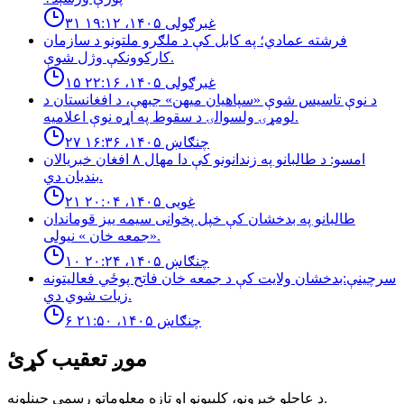
۳۱ غبرګولی ۱۴۰۵، ۱۹:۱۲
فرشته عمادي؛ په کابل کې د ملګرو ملتونو د سازمان
کارکوونکې وژل شوې.
۱۵ غبرګولی ۱۴۰۵، ۲۲:۱۶
د نوې تاسیس شوې «سپاهیان میهن» جبهې، د افغانستان د
لومړۍ ولسوالۍ د سقوط په اړه نوې اعلامیه.
۲۷ چنګاښ ۱۴۰۵، ۱۶:۳۶
امسو: د طالبانو په زندانونو كې دا مهال ٨ افغان خبريالان
بنديان دي.
۲۱ غویی ۱۴۰۵، ۲۰:۰۴
طالبانو په بدخشان كې خپل پخوانى سيمه ييز قوماندان
«جمعه خان » نيولى.
۱۰ چنګاښ ۱۴۰۵، ۲۰:۲۴
سرچینې:بدخشان ولایت کې د جمعه خان فاتح پوځي فعالیتونه
زیات شوي دي.
۶ چنګاښ ۱۴۰۵، ۲۱:۵۰
موږ تعقیب کړئ
د عاجلو خبرونو، کلیپونو او تازه معلوماتو رسمي چینلونه.