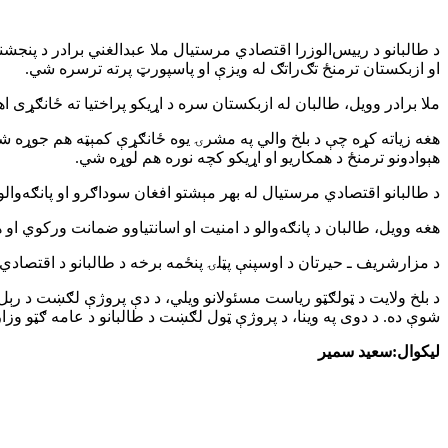
د طالبانو د رییس‌الوزرا اقتصادي مرستیال ملا عبدالغني برادر د پنج
او ازبکستان ترمنځ تګ‌راتګ له ویزې او پاسپورټ پرته ترسره شي.
ملا برادر وویل، طالبان له ازبکستان سره د اړیکو پراختیا ته ځانګړی
هغه زیاته کړه چې د بلخ والي په مشرۍ یوه ځانګړې کمېټه هم جوړه شو
هېوادونو ترمنځ د همکاریو او اړیکو کچه نوره هم لوړه شي.
د طالبانو اقتصادي مرستیال له بهر مېشتو افغان سوداګرو او پانګه‌وال
هغه وویل، طالبان د پانګه‌والو د امنیت او اسانتیاوو ضمانت ورکوي او 
د مزارشریف ـ حیرتان د اوسپنې پټلۍ پنځمه برخه د طالبانو د اقتصادي 
شوې ده. د دوی په وینا، د پروژې ټول لګښت د طالبانو د عامه ګټو وز
لیکوال:سعید سمیر