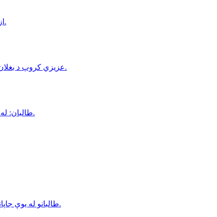
ازبكستان او قزاقستان افغانستان ته د ګډو صادراتو هوكړه لاسليک كړه.
عزيزي كروپ د بغلان د برېښنا پروژې لپاره له چينايي شركتونو سره سلا مشورې پيل كړې.
طالبان: له ايران سره د افغانستان كلنۍ سوداګري ۳.۶ ميليارده ډالرو ته رسېدلي.
طالبانو له یوې جاپاني موسسې سره د دوه میلیونه ډالرو د هوکړه‌لیک د لاسلیک خبر ورکړ.