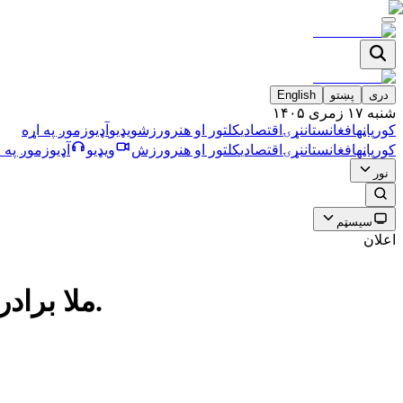
دری
پښتو
English
شنبه ۱۷ زمری ۱۴۰۵
کورپاڼه
افغانستان
نړۍ
اقتصادي
کلتور او هنر
ورزش
ویډیو
آډیو
زموږ په اړه
کورپاڼه
افغانستان
نړۍ
اقتصادي
کلتور او هنر
ورزش
ویډیو
آډیو
زموږ په ا
نور
سیسټم
اعلان
ملا برادر: هيله لرو چې د افغانستان او ازبكستان ترمنځ تګ راتګ بې ويزې شي.