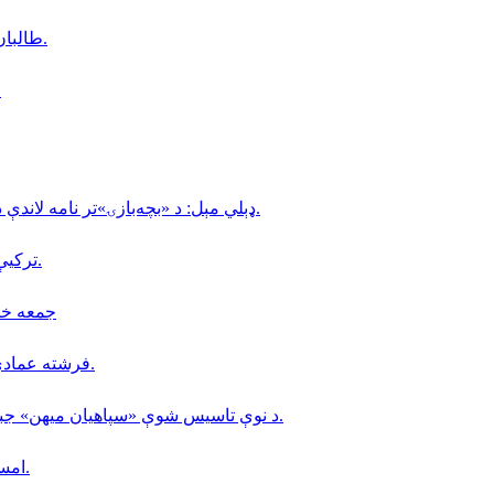
طالبان: سږكال نږدې ١۶ زره كډوالې كورنۍ كندوز ته ستنې شوي دي.
د افغانستان په 
ډېلي مېل: د «بچه‌بازۍ»تر نامه لاندې د ماشومانو ناوړه ګټه اخیستنه لا هم په افغانستان کې دوام لري.
تركيې د مالدارۍ په برخه كې (٢٠) زره افغانانو ته كاري ويزې وركړې.
جمعه خان فاتح 
فرشته عمادي؛ په کابل کې د ملګرو ملتونو د سازمان کارکوونکې وژل شوې.
د نوې تاسیس شوې «سپاهیان میهن» جبهې، د افغانستان د لومړۍ ولسوالۍ د سقوط په اړه نوې اعلامیه.
امسو: د طالبانو په زندانونو كې دا مهال ٨ افغان خبريالان بنديان دي.