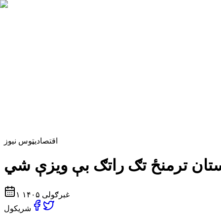
اقتصادي
ټوس نیوز
۱ غبرګولی ۱۴۰۵
شریکول