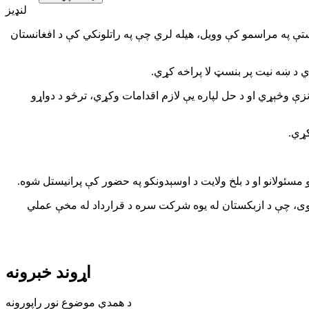
لنډیز
یستې په مراسمو کې وویل، هیله لري چې په راتلونکي کې د افغانستان
ري د ښه نیت پر بنسټ لا پراخه کړي.
زې وڅېړي او د حل لپاره یې لازم اقدامات وکړي، ترڅو د دواړو
کړي.
 مسئولانو او د بلخ ولایت د اوسېدونکو په حضور کې پرانیستل شوه.
روژې لګښت د رېل پټلۍ، ودانیو، کرښو او نورو زیربناوو په ګډون ۶.۳ میلیونه ډالره ټاکل شوی، چې د ازبکستان له یوه شرکت سره د قرارداد له مخې عملي
اړوند خبرونه
د همدې موضوع نور راپورونه