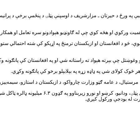
شنبې په ورځ د حیرتان ـ مزارشریف د اوسپنې پټلۍ د پنځمې برخې د پران
 اهمیت ورکوي او هڅه کوي چې له ګاونډیو هېوادونو سره تعامل او همکا
ې، څو د افغانستان او ازبکستان ترمنځ په اړیکو کې شته احتمالي ستون
و وغوښتل چې بېرته هېواد ته راستانه شي او په افغانستان کې پانګونه و
هر څوک کولای شي په ډاډه زړه په بېلابېلو برخو کې پانګونه وکړي.
مرستیال، د عامه ګټو وزارت چارواکو، د ازبکستان د استازو، سیمه‌ییزو
د بلخ ولایت د ټولګټو ریاست مسئولانو ویلي، د دې پ
ارت له بودجې ورکول کېږي.