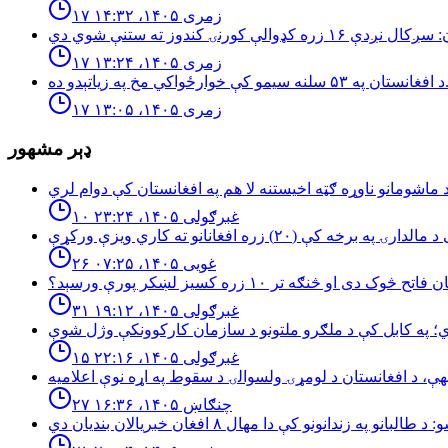
۱۷ زمری ۱۴۰۵، ۱۴:۳۲
۱۷ زمری ۱۴۰۵، ۱۳:۲۴
۵۳ سلنه سيمو كې خوارځواکي مخ په زياتېدو ده.
۱۷ زمری ۱۴۰۵، ۱۳:۰۵
ډېر مشهور
۱۰ غبرګولی ۱۴۰۵، ۲۳:۲۴
۲۶ غویی ۱۴۰۵، ۰۷:۲۵
څوک دی او څنګه تر ۱۰ زره کسیز لښکر پورې ورسېد؟
۳۱ غبرګولی ۱۴۰۵، ۱۹:۱۲
۱۵ غبرګولی ۱۴۰۵، ۲۲:۱۶
۲۷ چنګاښ ۱۴۰۵، ۱۶:۳۶