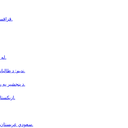
قزاقستاني پانګوال د پنجشېر د زمردو كانونو كې ٢٠٠ زره ډالره پانګونه كوي.
له افغانستانه تر جرمني؛ د شبنم د ليكوالۍ او د نجونو د ملاتړ كيسه.
نديم: د طالبانو له بيا واكمنېدو وروسته لوړو زده كړوته ځانګړې پاملرنه شوې.
د پنجشېر په رخه کې د ماین د چاودنې له امله څلور ماشومان ټپیان شوي دي.
ازبكستان او قزاقستان افغانستان ته د ګډو صادراتو هوكړه لاسليک كړه.
سعودي عربستان، ترکیې او پاکستان مکه کې درې‌اړخیز دفاعي تړون لاسلیک کړ.