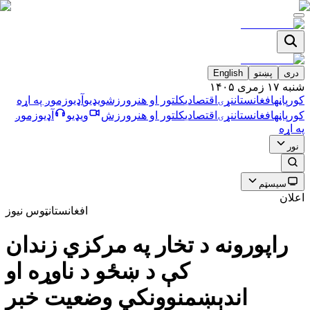
دری
پښتو
English
شنبه ۱۷ زمری ۱۴۰۵
کورپاڼه
افغانستان
نړۍ
اقتصادي
کلتور او هنر
ورزش
ویډیو
آډیو
زموږ په اړه
کورپاڼه
افغانستان
نړۍ
اقتصادي
کلتور او هنر
ورزش
ویډیو
آډیو
زموږ
په اړه
نور
سیسټم
اعلان
افغانستان
ټوس نیوز
راپورونه د تخار په مرکزي زندان
کې د ښځو د ناوړه او
اندېښمنوونکي وضعیت خبر