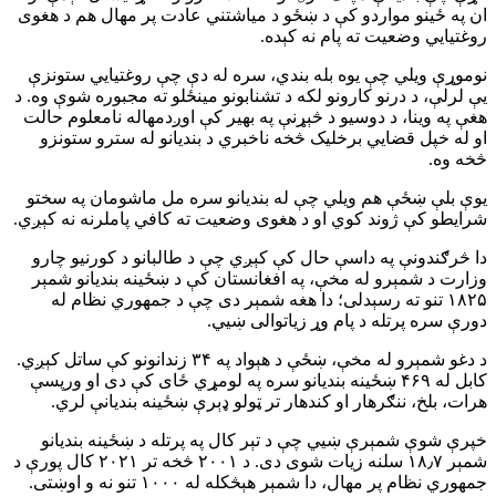
ان په ځینو مواردو کې د ښځو د میاشتني عادت پر مهال هم د هغوی
روغتیايي وضعیت ته پام نه کېده.
نوموړې ویلي چې یوه بله بندي، سره له دې چې روغتیايي ستونزې
یې لرلې، د درنو کارونو لکه د تشنابونو مینځلو ته مجبوره شوې وه. د
هغې په وینا، د دوسیو د څېړنې په بهیر کې اوږدمهاله نامعلوم حالت
او له خپل قضایي برخلیک څخه ناخبري د بندیانو له سترو ستونزو
څخه وه.
یوې بلې ښځې هم ویلي چې له بندیانو سره مل ماشومان په سختو
شرایطو کې ژوند کوي او د هغوی وضعیت ته کافي پاملرنه نه کېږي.
دا څرګندونې په داسې حال کې کېږي چې د طالبانو د کورنیو چارو
وزارت د شمېرو له مخې، په افغانستان کې د ښځینه بندیانو شمېر
۱۸۲۵ تنو ته رسېدلی؛ دا هغه شمېر دی چې د جمهوري نظام له
دورې سره پرتله د پام وړ زیاتوالی ښيي.
د دغو شمېرو له مخې، ښځې د هېواد په ۳۴ زندانونو کې ساتل کېږي.
کابل له ۴۶۹ ښځینه بندیانو سره په لومړي ځای کې دی او ورپسې
هرات، بلخ، ننګرهار او کندهار تر ټولو ډېرې ښځینه بندیانې لري.
خپرې شوې شمېرې ښيي چې د تېر کال په پرتله د ښځینه بندیانو
شمېر ۱۸٫۷ سلنه زیات شوی دی. د ۲۰۰۱ څخه تر ۲۰۲۱ کال پورې د
جمهوري نظام پر مهال، دا شمېر هېڅکله له ۱۰۰۰ تنو نه و اوښتی.