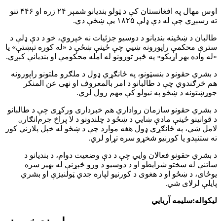
اوس مهال په افغانستان کې د ټولو بندیانو شمېر ۲۴ زره او ۴۴۶ تنو
ته رسېږي چې له دې ډلې ۱۸۲۵ یې ښځې دي.
طالبان د ښځینه بندیانو د دوسیو جزئیات نه خپروي، خو د دې ډلې د
سترې محکمې راپورونه ښيي چې ځینې ښځې د «له کوره تېښتې» یا
«له واده بهر اړیکو» په څېر تورونو له امله محکومې او بندیانې کېږي.
د بشري حقونو د بنسټونو، په ځانګړي ډول د ملګرو ملتونو راپورونه
هم څرګندوي چې د طالبانو د امر بالمعروف او نهی عن المنکر
جوړښتونه د ښځو په نیولو کې مهم رول لري.
د بشري حقونو سازمان رواداري هم خبرداری ورکړی چې د طالبانو
د قوانینو ځینې مادې ښايي د ښځو د چلندونو د لا پراخ جرم‌انګارۍ
لامل شي، په ځانګړي ډول هغه موارد چې د ښځو له خپل پلارني کور
ته ستنېدو یا کورنیو شخړو سره تړاو لري.
د بشري حقونو فعالان وایي چې د دې وضعیت دوام، د بندیانو د
ساتنې له سختو شرایطو او د دوسیو د ورو څېړنې له بهیر سره
یوځای، د ښځو او د هغوی د کورنیو لپاره جدي ټولنیزې او بشري
پایلې لرلای شي.
لیکواله:سلیمه آریایي