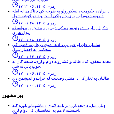
۱۷ زمری ۱۴۰۵، ۱۲:۰۶
د ایران د حکومت د نسکورولو په طرحه کې د ناکامۍ له امله
د موساد دوه لوړپوړي چارواکي له خپلو دندو ګوښه شول.
۱۷ زمری ۱۴۰۵، ۱۱:۴۸
د كابل ښار په شهرنو سيمه كې دوه وروڼه د چرو په واسطه
وژل شوي.
۱۷ زمری ۱۴۰۵، ۰۱:۱۸
سلمان خان او خور یې د ادعا شوې درغلۍ په قضيه كې
محكمې ته احضار شول.
۱۷ زمری ۱۴۰۵، ۰۱:۱۳
محمد محقق: كه د طالبانو فشارونه دوام وكړي، شيعه ګان به
چوپ پاتې نه شي.
۱۷ زمری ۱۴۰۵، ۰۱:۰۶
طالبان په تخار کې د امنيتي وضعيت له خرابېدو اندېښمن دي.
۱۷ زمری ۱۴۰۵، ۰۱:۰۰
ډېر مشهور
ډېلي مېل: د «بچه‌بازۍ»تر نامه لاندې د ماشومانو ناوړه ګټه
اخیستنه لا هم په افغانستان کې دوام لري.