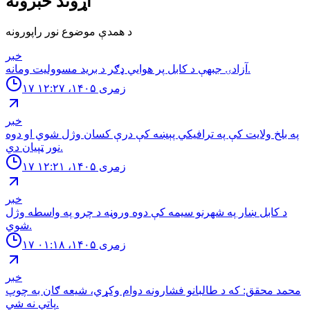
اړوند خبرونه
د همدې موضوع نور راپورونه
خبر
آزادۍ جبهې د کابل پر هوايي ډګر د برید مسوولیت ومانه.
۱۷ زمری ۱۴۰۵، ۱۲:۲۷
خبر
په بلخ ولایت کې په ترافیکي پېښه کې درې کسان وژل شوي او دوه
نور ټپیان دي.
۱۷ زمری ۱۴۰۵، ۱۲:۲۱
خبر
د كابل ښار په شهرنو سيمه كې دوه وروڼه د چرو په واسطه وژل
شوي.
۱۷ زمری ۱۴۰۵، ۰۱:۱۸
خبر
محمد محقق: كه د طالبانو فشارونه دوام وكړي، شيعه ګان به چوپ
پاتې نه شي.