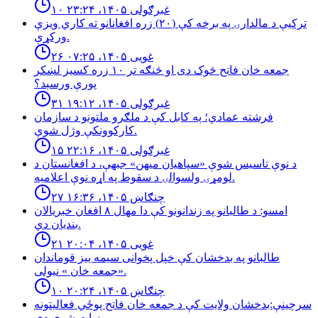
۱۰ غبرګولی ۱۴۰۵، ۲۳:۲۴
تركيې د مالدارۍ په برخه كې (٢٠) زره افغانانو ته كاري ويزې
وركړې.
۲۶ غویی ۱۴۰۵، ۰۷:۲۵
جمعه خان فاتح څوک دی او څنګه تر ۱۰ زره کسیز لښکر
پورې ورسېد؟
۳۱ غبرګولی ۱۴۰۵، ۱۹:۱۲
فرشته عمادي؛ په کابل کې د ملګرو ملتونو د سازمان
کارکوونکې وژل شوې.
۱۵ غبرګولی ۱۴۰۵، ۲۲:۱۶
د نوې تاسیس شوې «سپاهیان میهن» جبهې، د افغانستان د
لومړۍ ولسوالۍ د سقوط په اړه نوې اعلامیه.
۲۷ چنګاښ ۱۴۰۵، ۱۶:۳۶
امسو: د طالبانو په زندانونو كې دا مهال ٨ افغان خبريالان
بنديان دي.
۲۱ غویی ۱۴۰۵، ۲۰:۰۴
طالبانو په بدخشان كې خپل پخوانى سيمه ييز قوماندان
«جمعه خان » نيولى.
۱۰ چنګاښ ۱۴۰۵، ۲۰:۲۴
سرچینې:بدخشان ولایت کې د جمعه خان فاتح پوځي فعالیتونه
زیات شوي دي.