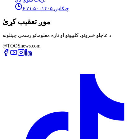
۶ چنګاښ ۱۴۰۵، ۲۱:۵۰
موږ تعقیب کړئ
د عاجلو خبرونو، کلیپونو او تازه معلوماتو رسمي چینلونه.
@TOOSnews.com