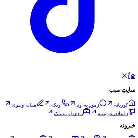
سایټ مېپ
کورپاڼه
زموږ په اړه
اړیکه
مقاله ولېږئ
د اعلان غوښتنه
دندې او مسلک
خبرونه