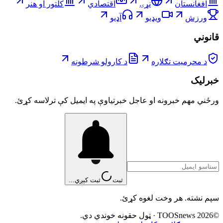
افغانستان
نړۍ
اقتصادي
کلتور او هنر
ورزش
ویډیو
آډیو
قانوني
د محرمیت تګلاره
د کارولو شرطونه
خبرلیک
ورځني مهم خبرونه او عاجل خبرتیاوې په ایمیل کې ترلاسه کړئ.
ثبت
ثبت کېږي...
سپم نشته. هر وخت لغوه کړئ.
©
2026
TOOSnews
·
ټول حقونه خوندي دي.