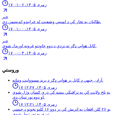
۱۷ زمری ۱۴۰۵، ۰۱:۰۶
خبر
طالبان په تخار کې د امنيتي وضعيت له خرابېدو اندېښمن دي.
۱۷ زمری ۱۴۰۵، ۰۱:۰۰
خبر
كابل هوايي ډګر ته نږدې د دوو چاودنو غږونه اورېدل شوي.
۱۷ زمری ۱۴۰۵، ۰۰:۰۴
وروستي
آزادۍ جبهې د کابل پر هوايي ډګر د برید مسوولیت ومانه.
۱۷ زمری ۱۴۰۵، ۱۲:۲۷
په بلخ ولایت کې په ترافیکي پېښه کې درې کسان وژل شوي
او دوه نور ټپیان دي.
۱۷ زمری ۱۴۰۵، ۱۲:۲۱
یو ۲۶ کلن افغان په اتریش کې پر دوو ۱۶ کلنو نجونو د جنسي
تېري په تور نیول شوی.