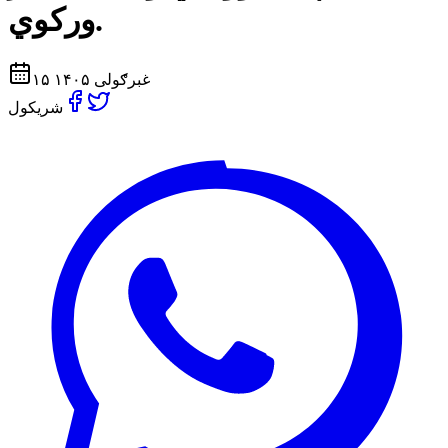
ورکوي.
۱۵ غبرګولی ۱۴۰۵
شریکول