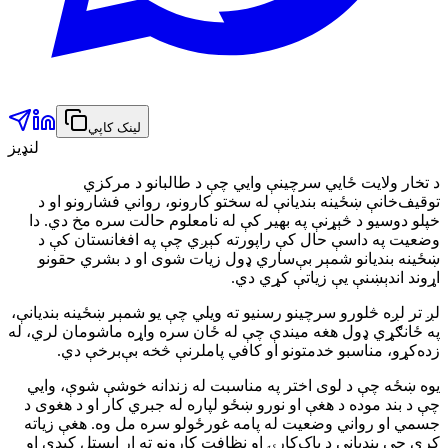
لینک کاپي
لنډیز
د تخار ولایت ځايي سرچینې وایي چې د طالبانو د مرکزي
توقیف‌خانې ښځینه بندیانې له سختو کارونو، رواني فشارونو او د
خپلو دوسیو د څېړنې په بهیر کې له نامعلوم حالت سره مخ دي. دا
وضعیت په داسې حال کې راپورته کېږي چې په افغانستان کې د
ښځینه بندیانو شمېر بې‌ساري ډول زیات شوی او د بشري حقونو
اړوند اندېښنې یې زیاتې کړي دي.
لږ تر لږه څلورو سرچینو رسنیو ته ویلي چې یو شمېر ښځینه بندیانې،
په ځانګړي ډول هغه میندې چې له ځان سره واړه ماشومان لري، له
زده‌کړو، مناسبو خدمتونو او کافي پاملرنې څخه بې‌برخې دي.
یوه ښځه چې د لوی اختر په مناسبت له زندانه خوشې شوې، وایي
چې د بند موده د هغې او نورو ښځو لپاره له جبري کار او د هغوی د
جسمي او رواني وضعیت له پامه غورځولو سره مل وه. هغې زیاته
کړې چې بندیانې د پاک‌کارۍ او نظافت کارونو ته اړ ایستل کېدې او