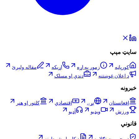
سایټ مېپ
کورپاڼه
زموږ په اړه
اړیکه
مقاله ولېږئ
د اعلان غوښتنه
دندې او مسلک
خبرونه
افغانستان
نړۍ
اقتصادي
کلتور او هنر
ورزش
ویډیو
آډیو
قانوني
د محرمیت تګلاره
د کارولو شرطونه