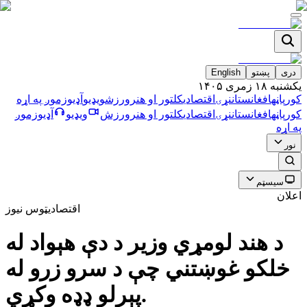
دری
پښتو
English
يکشنبه ۱۸ زمری ۱۴۰۵
کورپاڼه
افغانستان
نړۍ
اقتصادي
کلتور او هنر
ورزش
ویډیو
آډیو
زموږ په اړه
کورپاڼه
افغانستان
نړۍ
اقتصادي
کلتور او هنر
ورزش
ویډیو
آډیو
زموږ
په اړه
نور
سیسټم
اعلان
اقتصادي
ټوس نیوز
د هند لومړي وزير د دې هېواد له
خلکو غوښتني چې د سرو زرو له
پېرلو ډډه وکړي.