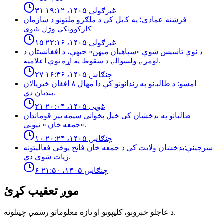
۳۱ غبرګولی ۱۴۰۵، ۱۹:۱۲
فرشته عمادي؛ په کابل کې د ملګرو ملتونو د سازمان
کارکوونکې وژل شوې.
۱۵ غبرګولی ۱۴۰۵، ۲۲:۱۶
د نوې تاسیس شوې «سپاهیان میهن» جبهې، د افغانستان د
لومړۍ ولسوالۍ د سقوط په اړه نوې اعلامیه.
۲۷ چنګاښ ۱۴۰۵، ۱۶:۳۶
امسو: د طالبانو په زندانونو كې دا مهال ٨ افغان خبريالان
بنديان دي.
۲۱ غویی ۱۴۰۵، ۲۰:۰۴
طالبانو په بدخشان كې خپل پخوانى سيمه ييز قوماندان
«جمعه خان » نيولى.
۱۰ چنګاښ ۱۴۰۵، ۲۰:۲۴
سرچینې:بدخشان ولایت کې د جمعه خان فاتح پوځي فعالیتونه
زیات شوي دي.
۶ چنګاښ ۱۴۰۵، ۲۱:۵۰
موږ تعقیب کړئ
د عاجلو خبرونو، کلیپونو او تازه معلوماتو رسمي چینلونه.