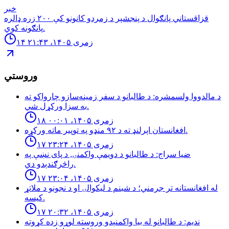
خبر
قزاقستاني پانګوال د پنجشېر د زمردو كانونو كې ٢٠٠ زره ډالره
پانګونه كوي.
۱۴ زمری ۱۴۰۵، ۲۱:۴۳
وروستي
د مالدووا ولسمشره: د طالبانو د سفر زمینه‌سازو چارواکو ته
به سزا ورکړل شي.
۱۸ زمری ۱۴۰۵، ۰۰:۰۱
افغانستان اېرلنډ ته د ٩٢ منډو په توپیر ماته وركړه.
۱۷ زمری ۱۴۰۵، ۲۳:۲۴
ضيا سراج: د طالبانو د دويمې واكمنۍ, د پاى نښې په
راڅرګندېدو دي.
۱۷ زمری ۱۴۰۵، ۲۳:۰۴
له افغانستانه تر جرمني؛ د شبنم د ليكوالۍ او د نجونو د ملاتړ
كيسه.
۱۷ زمری ۱۴۰۵، ۲۰:۳۲
نديم: د طالبانو له بيا واكمنېدو وروسته لوړو زده كړوته