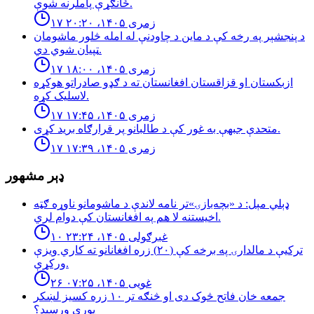
ځانګړې پاملرنه شوې.
۱۷ زمری ۱۴۰۵، ۲۰:۲۰
د پنجشېر په رخه کې د ماین د چاودنې له امله څلور ماشومان
ټپیان شوي دي.
۱۷ زمری ۱۴۰۵، ۱۸:۰۰
ازبكستان او قزاقستان افغانستان ته د ګډو صادراتو هوكړه
لاسليک كړه.
۱۷ زمری ۱۴۰۵، ۱۷:۴۵
متحدې جبهې به غور کې د طالبانو پر قرارګاه بريد كړی.
۱۷ زمری ۱۴۰۵، ۱۷:۳۹
ډېر مشهور
ډېلي مېل: د «بچه‌بازۍ»تر نامه لاندې د ماشومانو ناوړه ګټه
اخیستنه لا هم په افغانستان کې دوام لري.
۱۰ غبرګولی ۱۴۰۵، ۲۳:۲۴
تركيې د مالدارۍ په برخه كې (٢٠) زره افغانانو ته كاري ويزې
وركړې.
۲۶ غویی ۱۴۰۵، ۰۷:۲۵
جمعه خان فاتح څوک دی او څنګه تر ۱۰ زره کسیز لښکر
پورې ورسېد؟