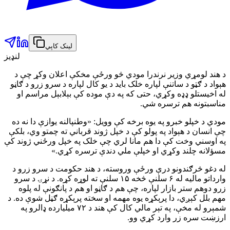
لینک کاپي
لنډیز
د هند لومړي وزیر نرندرا مودي څو ورځې مخکې اعلان وکړ چې د
هېواد د ګټو د ساتنې لپاره خلک باید د یو کال لپاره د سرو زرو د ګاڼو
له اخیستلو ډډه وکړي، حتی که په دې موده کې بېلابېل مراسم او
مناسبتونه هم ترسره شي.
مودي د خپلو خبرو په یوه برخه کې وویل: «وطنپالنه یوازې دا نه ده
چې انسان د هېواد په پولو کې د خپل ژوند قرباني ته چمتو وي، بلکې
په اوسني وخت کې دا هم مانا لري چې خلک په خپل ورځني ژوند کې
مسؤلانه چلند وکړي او خپلې ملي دندې ترسره کړي.»
له دغو څرګندونو درې ورځې وروسته، د هند حکومت د سرو زرو د
وارداتو مالیه له ۶ سلنې څخه ۱۵ سلنې ته لوړه کړه. د نړۍ د سرو
زرو دوهم ستر بازار لپاره، چې هم د ګاڼو او هم د پانګونې له پلوه
مهم بلل کېږي، دا پرېکړه یوه مهمه او سخته پرېکړه ګڼل شوې ده. د
شمېرو له مخې، په تېر مالي کال کې هند د ۷۲ میلیارده ډالرو په
ارزښت سره زر وارد کړي وو.