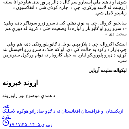
شوی او د هند ملي اسعارو سږ کال د ډالر پر وړاندې شاوخوا ۵ سلنه
ارزښت له لاسه ورکړی، چې دا چاره کولای شي د انفلاسیون د
زیاتېدو لامل شي.
سانجیو اګروال، چې په نوي دهلي کې د سرو زرو سوداګر دی، ویلي:
«د سرو زرو او ګاڼو بازار لپاره دا وضعیت حتی د کرونا له دورې هم
سخت دی.»
ابیشک اګروال، چې د پلازمېنې یو بل د ګاڼو پلورونکی دی، هم ویلي
چې بازار د رکود په حالت کې دی، او که خلک د سرو زرو اخیستل بند
کړي، د ډېرو پلورونکو لپاره به خپل کاروبار ته دوام ورکول ستونزمن
شي.
لیکواله:سلیمه آریایي
اړوند خبرونه
د همدې موضوع نور راپورونه
خبر
ازبكستان او قزاقستان افغانستان ته د ګډو صادراتو هوكړه لاسليک
كړه.
۱۷ زمری ۱۴۰۵، ۱۷:۴۵