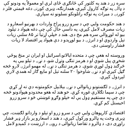
سره زر د هند په کلتور کې ځانګړی ځای لري او معمولاً په ودونو کې
د ډالۍ په توګه کارول کېږي. همدارنګه، ډېری کورنۍ دغه قیمتي فلز د
کورنۍ د میراث په توګه راتلونکو نسلونو ته سپاري.
د هند حکومت وايي چې د سرو زرو پراخ واردات د بهرنيو اسعارو د
زیات مصرف لامل کېږي، په داسې حال کې چې دغه هېواد د تېلود
بیو له لوړوالي سره هم مخ دی. هند د خپلې اړتیا تر ۸۵ سلنې زیات
تېل واردوي او د انرژۍ د بیو لوړېدو د دې هېواد پر اقتصاد لا زیات
فشار راوستی دی.
وروسته له هغې چې د متحده ایالاتو،اسرائیل او ایران تر منځ پوځي
شخړې پیل شوې او د هرمز تنګی وتړل شو، د نړۍ د تېلو بیې په
څرګند ډول لوړې شوې. د هرمز تنګی د نړۍ له مهمو انرژۍ لارو څخه
ګڼل کېږي او د نړۍ شاوخوا ۲۰ سلنه تېل او مایع ګاز له همدې لارې
لېږدول کېږي.
د انرژۍ د لګښتونو زیاتوالي د نړۍ بېلابېل حکومتونه دې ته اړ کړي
چې د سپما تګلارې غوره کړي. خو هند له هغو محدودو هېوادونو څخه
دی چې په مستقیم ډول یې له خپلو وګړو غوښتي څو د سرو زرو
اخیستل کم کړي.
اقتصادي کارپوهان وايي چې د سرو زرو او تېلو د وارداتو لګښت، چې
ډېری وخت په ډالرو ورکول کېږي، د هند د اسعارو پر بازار ډېر فشار
راوړی دی. د ډالرو د تقاضا زیاتوالی د روپۍ د ارزښت د کمېدو لامل