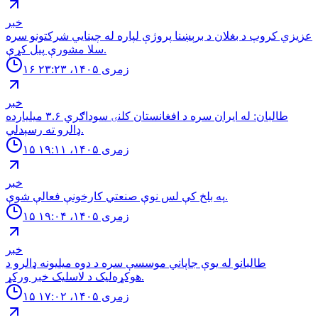
خبر
عزيزي كروپ د بغلان د برېښنا پروژې لپاره له چينايي شركتونو سره
سلا مشورې پيل كړې.
۱۶ زمری ۱۴۰۵، ۲۳:۲۳
خبر
طالبان: له ايران سره د افغانستان كلنۍ سوداګري ۳.۶ ميليارده
ډالرو ته رسېدلي.
۱۵ زمری ۱۴۰۵، ۱۹:۱۱
خبر
په بلخ كې لس نوې صنعتي كارخونې فعالې شوې.
۱۵ زمری ۱۴۰۵، ۱۹:۰۴
خبر
طالبانو له یوې جاپاني موسسې سره د دوه میلیونه ډالرو د
هوکړه‌لیک د لاسلیک خبر ورکړ.
۱۵ زمری ۱۴۰۵، ۱۷:۰۲