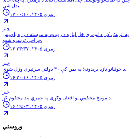
بدل شي.
۱۷ زمری ۱۴۰۵، ۰۰:۱۰
خبر
په اتریش کې د لومړي ځل لپاره د روباټ په مرسته د زړه بای‌پس
جراحي ترسره شوه.
۱۶ زمری ۱۴۰۵، ۲۳:۳۷
خبر
د حوثيانو تازه بريدونه؛ په يمن كې ٣٠ دولتي سرتېري وژل شوي.
۱۶ زمری ۱۴۰۵، ۲۰:۱۶
خبر
د مونیخ محکمې یو افغان وګړی په عمري بند محکوم کړ.
۱۶ زمری ۱۴۰۵، ۱۹:۰۳
وروستي