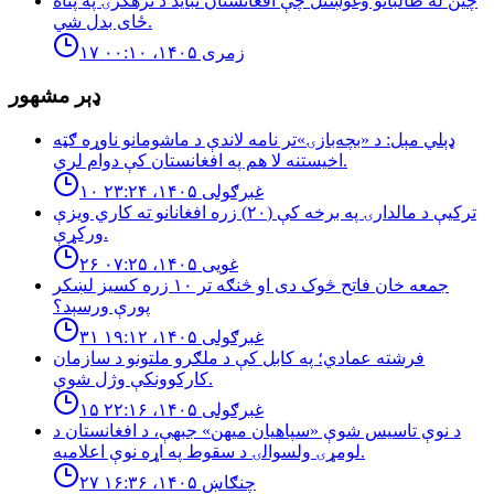
چین له طالبانو وغوښتل چې افغانستان نباید د ترهګرۍ په پناه
ځای بدل شي.
۱۷ زمری ۱۴۰۵، ۰۰:۱۰
ډېر مشهور
ډېلي مېل: د «بچه‌بازۍ»تر نامه لاندې د ماشومانو ناوړه ګټه
اخیستنه لا هم په افغانستان کې دوام لري.
۱۰ غبرګولی ۱۴۰۵، ۲۳:۲۴
تركيې د مالدارۍ په برخه كې (٢٠) زره افغانانو ته كاري ويزې
وركړې.
۲۶ غویی ۱۴۰۵، ۰۷:۲۵
جمعه خان فاتح څوک دی او څنګه تر ۱۰ زره کسیز لښکر
پورې ورسېد؟
۳۱ غبرګولی ۱۴۰۵، ۱۹:۱۲
فرشته عمادي؛ په کابل کې د ملګرو ملتونو د سازمان
کارکوونکې وژل شوې.
۱۵ غبرګولی ۱۴۰۵، ۲۲:۱۶
د نوې تاسیس شوې «سپاهیان میهن» جبهې، د افغانستان د
لومړۍ ولسوالۍ د سقوط په اړه نوې اعلامیه.
۲۷ چنګاښ ۱۴۰۵، ۱۶:۳۶