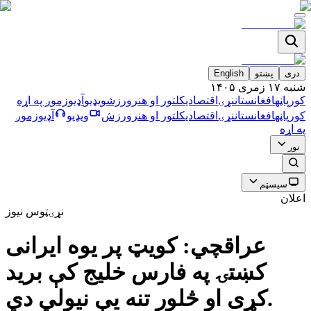
دری
پښتو
English
شنبه ۱۷ زمری ۱۴۰۵
کورپاڼه
افغانستان
نړۍ
اقتصادي
کلتور او هنر
ورزش
ویډیو
آډیو
زموږ په اړه
کورپاڼه
افغانستان
نړۍ
اقتصادي
کلتور او هنر
ورزش
ویډیو
آډیو
زموږ
په اړه
نور
سیسټم
اعلان
نړۍ
ټوس نیوز
عراقچي: کویټ پر یوه ایرانی
کښتۍ په فارس خلیج کې برید
کړی او څلور تنه یې نیولي دي.