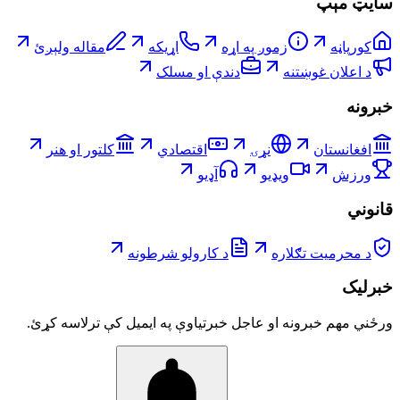
سایټ مېپ
کورپاڼه
زموږ په اړه
اړیکه
مقاله ولېږئ
د اعلان غوښتنه
دندې او مسلک
خبرونه
افغانستان
نړۍ
اقتصادي
کلتور او هنر
ورزش
ویډیو
آډیو
قانوني
د محرمیت تګلاره
د کارولو شرطونه
خبرلیک
ورځني مهم خبرونه او عاجل خبرتیاوې په ایمیل کې ترلاسه کړئ.