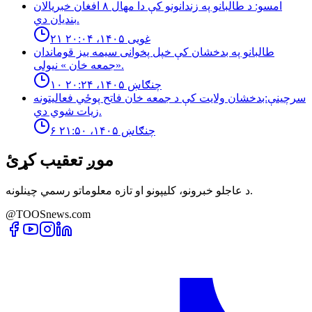
امسو: د طالبانو په زندانونو كې دا مهال ٨ افغان خبريالان
بنديان دي.
۲۱ غویی ۱۴۰۵، ۲۰:۰۴
طالبانو په بدخشان كې خپل پخوانى سيمه ييز قوماندان
«جمعه خان » نيولى.
۱۰ چنګاښ ۱۴۰۵، ۲۰:۲۴
سرچینې:بدخشان ولایت کې د جمعه خان فاتح پوځي فعالیتونه
زیات شوي دي.
۶ چنګاښ ۱۴۰۵، ۲۱:۵۰
موږ تعقیب کړئ
د عاجلو خبرونو، کلیپونو او تازه معلوماتو رسمي چینلونه.
@TOOSnews.com