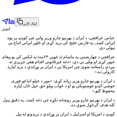
لینک کاپي
لنډیز
عباس عراقچي، د ایران د بهرنیو چارو وزیر وایي چې کویټ پر یوه
ایرانی کښتۍ په فارس خلیج کې برید کړی او څلور ایراني اتباع یې
نیولي دي.
عراقچي د چهارشنبې په ماښام (د غویي ۲۳مه) په ایکس کې یو پېغام
خپور کړی او ویلي یې دي: «دغه غیرقانوني اقدام هغې جزیرې ته
نېږدې رامنځته شوی چې امریکا یې د ایران پر وړاندې د برید لپاره
کارولې ده.»
د ایران د بهرنیو چارو وزیر زیاته کړې: «موږ د خپلو اتباعو فوری
خوشي کېدو غوښتونکي یو او د ځواب ویلو حق خپل ځان لپاره
محفوظ ګڼو.»
د ایران د بهرنیو چارو وزیر روښانه نکړه چې دغه کښتۍ په دقیق ډول
کله هدف ګرځول شوې ده.
کویټ د امریکا او اسراییل د ایران پر وړاندې د بریدونو له پیل