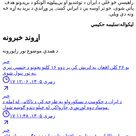
راهیسې څو ځلې د ایران د توغندیو او بې‌پيلوټه الوتکو د بریدونو هدف
پاتې شوی، خو تر اوسه یې د ایراني کښتۍ پر وړاندې د برید په اړه څه
ونه دي ویلي.
لیکواله:سلیمه حکیمي
اړوند خبرونه
د همدې موضوع نور راپورونه
خبر
یو ۲۶ کلن افغان په اتریش کې پر دوو ۱۶ کلنو نجونو د جنسي تېري
په تور نیول شوی.
۱۷ زمری ۱۴۰۵، ۱۲:۰۶
خبر
د ایران د حکومت د نسکورولو په طرحه کې د ناکامۍ له امله د
موساد دوه لوړپوړي چارواکي له خپلو دندو ګوښه شول.
۱۷ زمری ۱۴۰۵، ۱۱:۴۸
خبر
چین له طالبانو وغوښتل چې افغانستان نباید د ترهګرۍ په پناه ځای