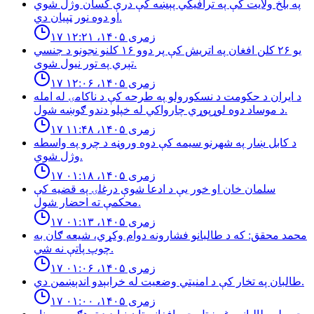
په بلخ ولایت کې په ترافیکي پېښه کې درې کسان وژل شوي
او دوه نور ټپیان دي.
۱۷ زمری ۱۴۰۵، ۱۲:۲۱
یو ۲۶ کلن افغان په اتریش کې پر دوو ۱۶ کلنو نجونو د جنسي
تېري په تور نیول شوی.
۱۷ زمری ۱۴۰۵، ۱۲:۰۶
د ایران د حکومت د نسکورولو په طرحه کې د ناکامۍ له امله
د موساد دوه لوړپوړي چارواکي له خپلو دندو ګوښه شول.
۱۷ زمری ۱۴۰۵، ۱۱:۴۸
د كابل ښار په شهرنو سيمه كې دوه وروڼه د چرو په واسطه
وژل شوي.
۱۷ زمری ۱۴۰۵، ۰۱:۱۸
سلمان خان او خور یې د ادعا شوې درغلۍ په قضيه كې
محكمې ته احضار شول.
۱۷ زمری ۱۴۰۵، ۰۱:۱۳
محمد محقق: كه د طالبانو فشارونه دوام وكړي، شيعه ګان به
چوپ پاتې نه شي.
۱۷ زمری ۱۴۰۵، ۰۱:۰۶
طالبان په تخار کې د امنيتي وضعيت له خرابېدو اندېښمن دي.
۱۷ زمری ۱۴۰۵، ۰۱:۰۰