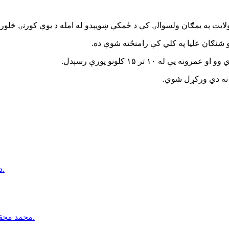
 ولایت په یمګان ولسوالۍ کې د ځمکې ښویېدو له امله د یوې کورنۍ څل
و شنګان علیا په کلي کې رامنځته شوې ده.
۱۰ تر ۱۵ کلونو پورې رسېدل.
ات نه دي ورکړل شوي.
د كابل ښار په شهرنو سيمه كې دوه وروڼه د چرو په واسطه وژل شوي.
محمد محقق: كه د طالبانو فشارونه دوام وكړي، شيعه ګان به چوپ پاتې نه شي.