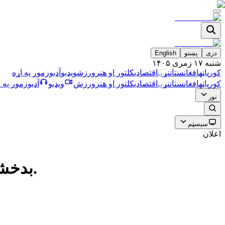
دری
پښتو
English
شنبه ۱۷ زمری ۱۴۰۵
کورپاڼه
افغانستان
نړۍ
اقتصادي
کلتور او هنر
ورزش
ویډیو
آډیو
زموږ په اړه
کورپاڼه
افغانستان
نړۍ
اقتصادي
کلتور او هنر
ورزش
ویډیو
آډیو
زموږ په ا
نور
سیسټم
اعلان
بدخشان: د ځمکې ښویېدو له امله څلورو ماشومانو خپل ژوند له لاسه وركړ.