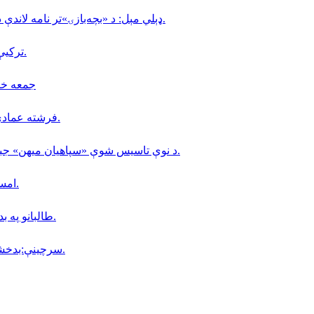
ډېلي مېل: د «بچه‌بازۍ»تر نامه لاندې د ماشومانو ناوړه ګټه اخیستنه لا هم په افغانستان کې دوام لري.
تركيې د مالدارۍ په برخه كې (٢٠) زره افغانانو ته كاري ويزې وركړې.
جمعه خان فاتح 
فرشته عمادي؛ په کابل کې د ملګرو ملتونو د سازمان کارکوونکې وژل شوې.
د نوې تاسیس شوې «سپاهیان میهن» جبهې، د افغانستان د لومړۍ ولسوالۍ د سقوط په اړه نوې اعلامیه.
امسو: د طالبانو په زندانونو كې دا مهال ٨ افغان خبريالان بنديان دي.
طالبانو په بدخشان كې خپل پخوانى سيمه ييز قوماندان «جمعه خان » نيولى.
سرچینې:بدخشان ولایت کې د جمعه خان فاتح پوځي فعالیتونه زیات شوي دي.