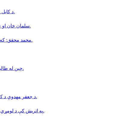
د كابل ښار په شهرنو سيمه كې دوه وروڼه د چرو په واسطه وژل شوي.
سلمان خان او خور یې د ادعا شوې درغلۍ په قضيه كې محكمې ته احضار شول.
محمد محقق: كه د طالبانو فشارونه دوام وكړي، شيعه ګان به چوپ پاتې نه شي.
چین له طالبانو وغوښتل چې افغانستان نباید د ترهګرۍ په پناه ځای بدل شي.
د جعفر مهدوي د کور د تخلیې امر د طالبانو د عدلیې وزارت له خوا صادر شوی دی.
په اتریش کې د لومړي ځل لپاره د روباټ په مرسته د زړه بای‌پس جراحي ترسره شوه.