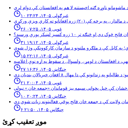
۱۰ غبرګولی ۱۴۰۵، ۲۳:۲۴
۲۶ غویی ۱۴۰۵، ۰۷:۲۵
څوک دی او څنګه تر ۱۰ زره کسیز لښکر پورې ورسېد؟
۳۱ غبرګولی ۱۴۰۵، ۱۹:۱۲
۱۵ غبرګولی ۱۴۰۵، ۲۲:۱۶
۲۷ چنګاښ ۱۴۰۵، ۱۶:۳۶
۲۱ غویی ۱۴۰۵، ۲۰:۰۴
۱۰ چنګاښ ۱۴۰۵، ۲۰:۲۴
۶ چنګاښ ۱۴۰۵، ۲۱:۵۰
موږ تعقیب کړئ