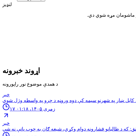
لنډیز
ور ماشومان مړه شوي دي.
اړوند خبرونه
د همدې موضوع نور راپورونه
خبر
۱۷ زمری ۱۴۰۵، ۰۱:۱۸
خبر