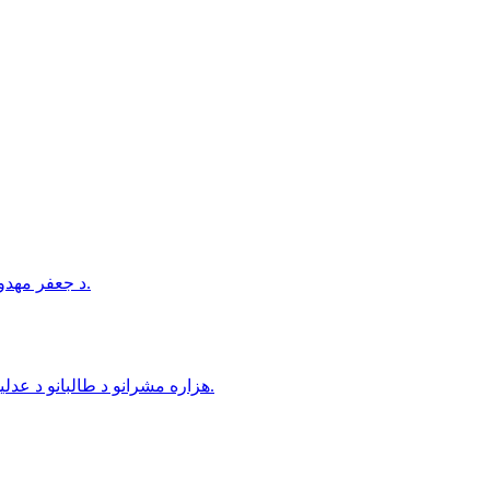
د جعفر مهدوي د کور د تخلیې امر د طالبانو د عدلیې وزارت له خوا صادر شوی دی.
هزاره مشرانو د طالبانو د عدلیې وزیر د هزاره‌ګانو پر وړاندې په تبعیض او جبري کډه کولو تورن کړی.