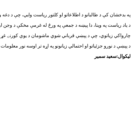
په بدخشان کې د طالبانو د اطلاعاتو او کلتور ریاست وايي، چې د دغه
د یاد ریاست په وینا، دا پېښه د جمعې په ورځ له غرمې مخکې د وجن ا
چارواکي زیاتوي، چې د پېښې قرباني شوي ماشومان د یوې کورنۍ غړي وو او عمرونه یې له 
د پېښې د نورو جزئیاتو او احتمالي زیانونو په اړه تر اوسه نور معلوم
لیکوال:سعید سمیر