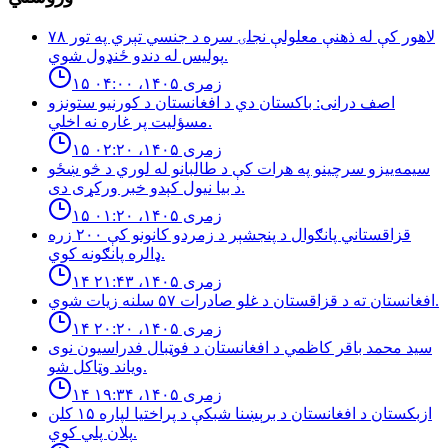
لاهور کې له ذهنې معلولې نجلۍ سره د جنسي تېري په تور ٧٨
پوليس له دندو ځنډول شوي.
۱۵ زمری ۱۴۰۵، ۰۴:۰۰
اصف درانى: باكستان دي د افغانستان د كورنيو ستونزو
مسؤليت پر غاره نه اخلي.
۱۵ زمری ۱۴۰۵، ۰۲:۲۰
سیمه‌ییزو سرچینو په هرات کې د طالبانو له لوري د څو ښځو
د بیا نیول کېدو خبر ورکړی دی.
۱۵ زمری ۱۴۰۵، ۰۱:۲۰
قزاقستاني پانګوال د پنجشېر د زمردو كانونو كې ٢٠٠ زره
ډالره پانګونه كوي.
۱۴ زمری ۱۴۰۵، ۲۱:۴۳
افغانستان ته د قزاقستان د غلو صادرات ۵۷ سلنه زيات شوي.
۱۴ زمری ۱۴۰۵، ۲۰:۲۰
سید محمد باقر کاظمي د افغانستان د فوټبال فدراسیون نوی
ویاند وټاکل شو.
۱۴ زمری ۱۴۰۵، ۱۹:۳۴
ازبكستان د افغانستان د برېښنا شبكې د پراختيا لپاره ۱۵ كلن
پلان پلي كوي.