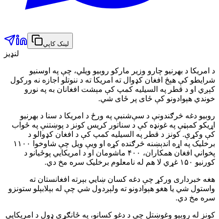
لینک کاپي
لنډیز
د امریکا د بهرنیو چارو وزیر مارکو روبیو ویلي، چې په اوسنیو
شرایطو کې هېڅ افغان کډوال ته امریکا ته د ننوتلو اجازه نه ورکول
کېږي او د قطر په السیلیه کمپ کې مېشت افغانان به په نورو
خوندي هېوادونو کې ځای پر ځای شي.
روبیو دغه څرګندونې د سې‌شنبې په ورځ د امریکا د سنا د بهرنیو
اړیکو کمېټې په غونډه کې د سناتور کریس کونز د پوښتنې په ځواب
کې وکړې. کونز د قطر په السیلیه کمپ کې د افغان کډوالو د
برخلیک په اړه اندېښنه څرګنده کړه او ویې ویل چې شاوخوا ۱۱۰۰
پخواني افغان همکاران، ۴۰۰ ماشومان او د امریکايي پوځیانو د
کورنیو ۱۵۰ غړي لا هم له نامعلوم برخلیک سره مخ دي.
هغه خبرداری ورکړ چې دغه کسان ښايي بېرته افغانستان ته
واستول شي یا هغو هېوادونو ته ولېږدول شي چې له بېلابېلو ستونزو
سره مخ دي.
کونز له روبیو وغوښتل چې د دغو کسانو، په ځانګړي ډول د امریکايي