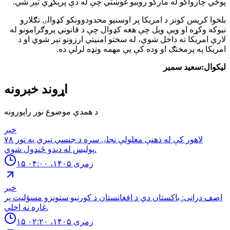
پوځي چارواکو له مارکو روبیو غوښتي چې له دې پرېکړې تېر شي.
بلخوا کریس کونز د امریکا پر اوسنیو محدودوونکو کډوالۍ تګلارو
نیوکه وکړه او ویې ویل چې هغه کډوال چې د قانوني پروګرامونو له
لارې امریکا ته داخل شوي، له سختو امنیتي ارزونو تېر شوي او د
امریکا په پرمختګ او وده کې یې مهمه ونډه لرلې ده.
لیکوال:سعید سمیر
اړوند خبرونه
د همدې موضوع نور راپورونه
خبر
لاهور کې له ذهنې معلولې نجلۍ سره د جنسي تېري په تور ٧٨
پوليس له دندو ځنډول شوي.
۱۵ زمری ۱۴۰۵، ۰۴:۰۰
خبر
اصف درانى: باكستان دي د افغانستان د كورنيو ستونزو مسؤليت پر
غاره نه اخلي.
۱۵ زمری ۱۴۰۵، ۰۲:۲۰