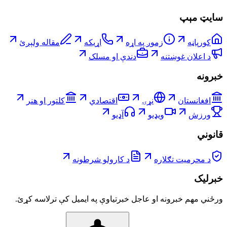
سایټ مېپ
کورپاڼه
زموږ په اړه
اړیکه
مقاله ولېږئ
د اعلان غوښتنه
دندې او مسلک
خبرونه
افغانستان
نړۍ
اقتصادي
کلتور او هنر
ورزش
ویډیو
آډیو
قانوني
د محرمیت تګلاره
د کارولو شرطونه
خبرلیک
ورځني مهم خبرونه او عاجل خبرتیاوې په ایمیل کې ترلاسه کړئ.