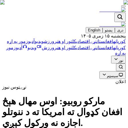
دری
پښتو
English
پنجشنبه ۱۵ زمری ۱۴۰۵
کورپاڼه
افغانستان
نړۍ
اقتصادي
کلتور او هنر
ورزش
ویډیو
آډیو
زموږ په اړه
کورپاڼه
افغانستان
نړۍ
اقتصادي
کلتور او هنر
ورزش
ویډیو
آډیو
زموږ
په اړه
نور
سیسټم
اعلان
نړۍ
ټوس نیوز
ماركو روبيو: اوس مهال هېڅ
افغان كډوال ته امريكا ته د ننوتلو
اجازه نه وركول كېږي.