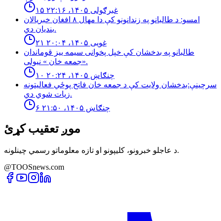
۱۵ غبرګولی ۱۴۰۵، ۲۲:۱۶
امسو: د طالبانو په زندانونو كې دا مهال ٨ افغان خبريالان
بنديان دي.
۲۱ غویی ۱۴۰۵، ۲۰:۰۴
طالبانو په بدخشان كې خپل پخوانى سيمه ييز قوماندان
«جمعه خان » نيولى.
۱۰ چنګاښ ۱۴۰۵، ۲۰:۲۴
سرچینې:بدخشان ولایت کې د جمعه خان فاتح پوځي فعالیتونه
زیات شوي دي.
۶ چنګاښ ۱۴۰۵، ۲۱:۵۰
موږ تعقیب کړئ
د عاجلو خبرونو، کلیپونو او تازه معلوماتو رسمي چینلونه.
@TOOSnews.com