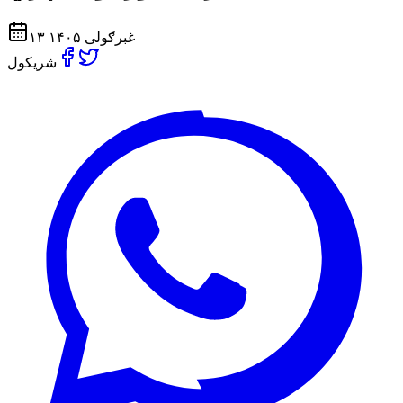
۱۳ غبرګولی ۱۴۰۵
شریکول