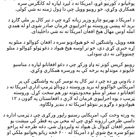
پوځیانو د کورنیو غړو، امریکا ته د لېږد لپاره له کانګرس سره
همکاري وکړي، خو روبیو وویل چې دا ډول ژمنه نه شي کولی.
د امریکا د بهرنیو چارو وزیر زیاته کړه چې د تېر کال پر ملي ګارډ د
برید له پېښې وروسته یو اجراییوي فرمان صادر شوی او له همدې
امله اوس مهال هېڅ افغان امریکا ته نه شي داخلېدای.
هغه وویل، واشنګټن له څو هېوادونو سره د افغان کډوالو د منلو په
اړه خبرې کړي دي، خو تر اوسه هېڅ هېواد د دغو ټولو کډوالو د منلو
چمتووالی نه دی ښودلی.
روبیو کریس کونز ته ډاډ ورکړ چې د دغو افغانانو لپاره د مناسبو
ځایونو د موندلو په برخه کې به ورسره همکاري وکړي.
د یادونې وړ ده چې د تېر کال په نومبر کې په واشنګټن کې پر
امریکايي ځواکونو له برید وروسته د ډونالډ ټرمپ ادارې امریکا ته د
افغانانو د سفر او منلو محدودیتونه نور هم سخت کړل. وروسته
ټرمپ د یوه اجراییوي فرمان له لارې د افغانستان په ګډون د ۱۲
هېوادونو د وګړو پر ننوتلو امریکا ته د بندیز ولګاوه.
په ورته وخت کې، امریکايي رسنیو راپور ورکړی چې د ټرمپ اداره د
داسې طرحې ارزونه کوي چې له مخې یې په قطر کې مېشت یو
شمېر افغان کډوال بل هېواد ته ولېږدول شي. دغه طرحه له پراخو
نیوکو سره مخ شوې او د امریکا له ۶۰۰ څخه زیاتو پخوانیو ملکي او