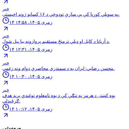
خبر
په سويلي کوریا کې بې سارې تودوخې د ۱۶ کسانو ژوند اخیستی.
۱۴ زمری ۱۴۰۵، ۱۴:۵۸
خبر
د آريانا د کابل او ډيلي ترمنځ مستقيم پروازونه بيا پيل شول.
۱۴ زمری ۱۴۰۵، ۱۲:۳۱
خبر
محسن رضايي: ايران به د سمندري محاصرې دوام ونه زغمي.
۱۴ زمری ۱۴۰۵، ۱۰:۴۰
خبر
یوه کښتۍ د هرمز په تنګي کې د یوه نامعلوم توغندي برید هدف
ګرځېدلې.
۱۴ زمری ۱۴۰۵، ۱۰:۱۲
وروستي