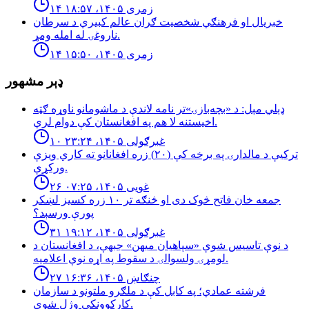
۱۴ زمری ۱۴۰۵، ۱۸:۵۷
خبريال او فرهنګي شخصيت ګران عالم كبيري د سرطان
ناروغۍ له امله ومړ.
۱۴ زمری ۱۴۰۵، ۱۵:۵۰
ډېر مشهور
ډېلي مېل: د «بچه‌بازۍ»تر نامه لاندې د ماشومانو ناوړه ګټه
اخیستنه لا هم په افغانستان کې دوام لري.
۱۰ غبرګولی ۱۴۰۵، ۲۳:۲۴
تركيې د مالدارۍ په برخه كې (٢٠) زره افغانانو ته كاري ويزې
وركړې.
۲۶ غویی ۱۴۰۵، ۰۷:۲۵
جمعه خان فاتح څوک دی او څنګه تر ۱۰ زره کسیز لښکر
پورې ورسېد؟
۳۱ غبرګولی ۱۴۰۵، ۱۹:۱۲
د نوې تاسیس شوې «سپاهیان میهن» جبهې، د افغانستان د
لومړۍ ولسوالۍ د سقوط په اړه نوې اعلامیه.
۲۷ چنګاښ ۱۴۰۵، ۱۶:۳۶
فرشته عمادي؛ په کابل کې د ملګرو ملتونو د سازمان
کارکوونکې وژل شوې.