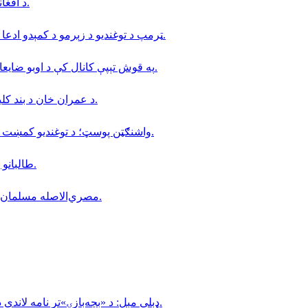
د افغانستان د آزادۍ جبهې د کندز پر هوايي ډګر د راکټي برید ادعا کړې.
ټرمپ د توغندیو د زېرمو د کمېدو ادعا رد کړې او د معلوماتو افشا کوونکي یې د زندان په سزا ګواښلي.
په قوش تېپې کانال کې د اوبو ضایعات؛ د افغانستان د تر ټولو سترې اوبو پروژې فرصتونه او ننګونې.
د عمران خان د بند کلیزې سره هم‌مهاله په پاکستان کې پراخ لاریونونه را منځته شوي.
واشنګټن پوسټ؛ د توغندیو کمښت د ایران پر وړاندې د برید لپاره د ټرمپ انتخابونه محدود کړي دي.
طالبانو په حیرتان بندر کې د میلیونونو بهرنیو اسعارو د موندلو خبر ورکړ.
مصري‌الاصله مسلمان ډاکټر د امریکا د دیموکراټ ګوند په لومړنیو ټاکنو کې بریالی شو.
ډېلي مېل: د «بچه‌بازۍ»تر نامه لاندې د ماشومانو ناوړه ګټه اخیستنه لا هم په افغانستان کې دوام لري.