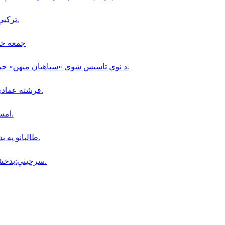
تركيې د مالدارۍ په برخه كې (٢٠) زره افغانانو ته كاري ويزې وركړې.
جمعه خان فاتح 
د نوې تاسیس شوې «سپاهیان میهن» جبهې، د افغانستان د لومړۍ ولسوالۍ د سقوط په اړه نوې اعلامیه.
فرشته عمادي؛ په کابل کې د ملګرو ملتونو د سازمان کارکوونکې وژل شوې.
امسو: د طالبانو په زندانونو كې دا مهال ٨ افغان خبريالان بنديان دي.
طالبانو په بدخشان كې خپل پخوانى سيمه ييز قوماندان «جمعه خان » نيولى.
سرچینې:بدخشان ولایت کې د جمعه خان فاتح پوځي فعالیتونه زیات شوي دي.