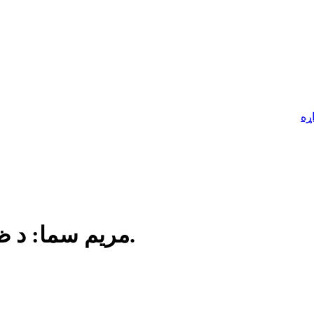
ړه
مريم سما: د ظلم پر ضد ګډ ملي يووالى اړين دی.