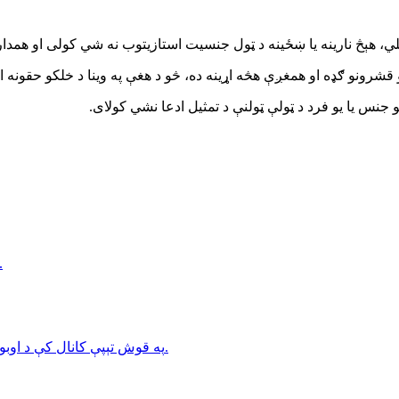
هېڅ نارینه یا ښځینه د ټول جنسیت استازیتوب نه شي کولی او همدارنګه
ولو قشرونو ګډه او همغږې هڅه اړینه ده، څو د هغې په وینا د خلکو حقونه 
جنس یا یو فرد د ټولې ټولنې د تمثیل ادعا نشي کولای.
د افغانستان د آزادۍ جبهې د کندز پر هوايي ډګر د راکټ
په قوش تېپې کانال کې د اوبو ضایعات؛ د افغانستان د تر ټولو سترې اوبو پروژې فرصتونه او ننګونې.