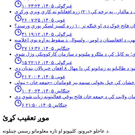
۱۰ غبرګولی ۱۴۰۵، ۲۳:۲۴
۲۶ غویی ۱۴۰۵، ۰۷:۲۵
څوک دی او څنګه تر ۱۰ زره کسیز لښکر پورې ورسېد؟
۳۱ غبرګولی ۱۴۰۵، ۱۹:۱۲
۲۷ چنګاښ ۱۴۰۵، ۱۶:۳۶
۱۵ غبرګولی ۱۴۰۵، ۲۲:۱۶
۲۱ غویی ۱۴۰۵، ۲۰:۰۴
۱۰ چنګاښ ۱۴۰۵، ۲۰:۲۴
۶ چنګاښ ۱۴۰۵، ۲۱:۵۰
موږ تعقیب کړئ
د عاجلو خبرونو، کلیپونو او تازه معلوماتو رسمي چینلونه.