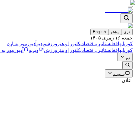
دری
پښتو
English
جمعه ۱۶ زمری ۱۴۰۵
کورپاڼه
افغانستان
نړۍ
اقتصادي
کلتور او هنر
ورزش
ویډیو
آډیو
زموږ په اړه
کورپاڼه
افغانستان
نړۍ
اقتصادي
کلتور او هنر
ورزش
ویډیو
آډیو
زموږ په ا
نور
سیسټم
اعلان