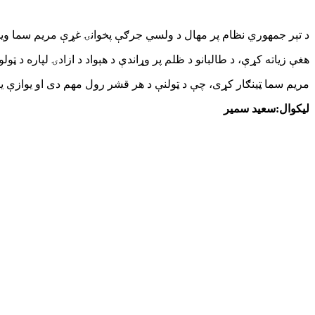
د تېر جمهوري نظام پر مهال د ولسي جرګې پخوانۍ غړې مریم سما ویلي، 
هغې زیاته کړې، د طالبانو د ظلم پر وړاندې د هېواد د ازادۍ لپاره د ټ
مریم سما ټینګار کړی، چې د ټولنې د هر قشر رول مهم دی او یوازې یو 
لیکوال:سعید سمیر