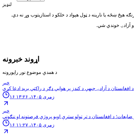
لنډیز
 هېڅ ښځه یا نارینه د ټول هېواد د خلکو د استازیتوب وړ نه دي.
او آزادۍ خوندي شي.
اړوند خبرونه
د همدې موضوع نور راپورونه
خبر
ي برید ادعا کړې.
۱۶ زمری ۱۴۰۵، ۱۳:۲۶
خبر
۱۶ زمری ۱۴۰۵، ۱۱:۲۷