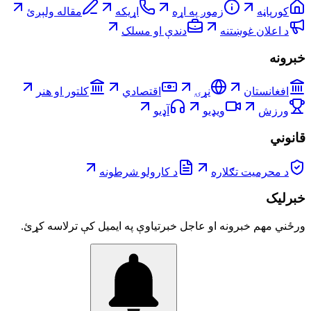
کورپاڼه
زموږ په اړه
اړیکه
مقاله ولېږئ
د اعلان غوښتنه
دندې او مسلک
خبرونه
افغانستان
نړۍ
اقتصادي
کلتور او هنر
ورزش
ویډیو
آډیو
قانوني
د محرمیت تګلاره
د کارولو شرطونه
خبرلیک
ورځني مهم خبرونه او عاجل خبرتیاوې په ایمیل کې ترلاسه کړئ.