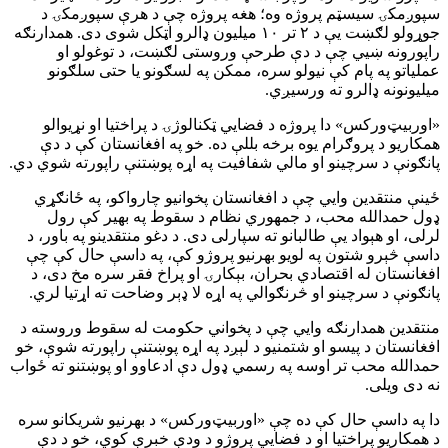
سپوږمکۍ سیسټم پروژه وه؛ هغه پروژه چې د هرې سپوږمکۍ د
جوړولو لګښت یې د ۲ تر ۱۰ میلیون ډالرو اټکل شوی دی. همدارنګه
راپورونه ښيي چې د دې طرحې وروستی لګښت، د توغولو او
عملیاتو په پام کې نیولو سره، ممکن په لسګونو یا حتی سلګونو
میلیونونه ډالرو ته ورسیږي.
«اوربیټ‌ورکس» دا پروژه د فضايي ټکنالوژۍ د پراختیا او نړیوالو
همکاریو د پروګرام یوه برخه بللې ده. خو په افغانستان کې د دې
پانګونې د سرچینو او مالي شفافیت په اړه پوښتنې راپورته شوي دي.
ځینې منتقدین وايي چې د افغانستان پخوانیو چارواکو، په ځانګړي
ډول حمدالله محب، د جمهوري نظام د سقوط په بهیر کې رول
لرلی، او هېواد یې طالبانو ته سپارلی دی. د دغو منتقدینو په باور، د
داسې څېرو شتون په لویو بهرنیو پروژو کې، په داسې حال کې چې
افغانستان له اقتصادي بحران، بېکارۍ او پراخ فقر سره مخ دی، د
پانګونې د سرچینو او څرنګوالي په اړه لا ډېر وضاحت ته اړتیا لري.
منتقدین همدارنګه وايي چې د پخواني حکومت له سقوط وروسته د
افغانستان د پیسو او شتمنیو د لېږد په اړه پوښتنې راپورته شوې، خو
حمدالله محب تر اوسه په رسمي ډول دې ادعاوو او پوښتنو ته ځواب
نه دی ویلی.
دا په داسې حال کې ده چې «اوربیټ‌ورکس» د بهرنیو شریکانو سره
د همکاریو پراختیا او د فضايي پروژو د ودې خبرې کوي، خو د دې