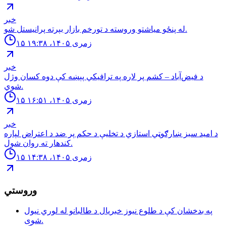
خبر
له پنځو مياشتو وروسته د تورخم بازار بېرته پرانيستل شو.
۱۵ زمری ۱۴۰۵، ۱۹:۳۸
خبر
د فیض‌آباد – کشم پر لاره په ترافیکي پېښه کې دوه کسان وژل
شوي.
۱۵ زمری ۱۴۰۵، ۱۶:۵۱
خبر
د امید سبز ښارګوټي استازي د تخلیې د حکم پر ضد د اعتراض لپاره
کندهار ته روان شول.
۱۵ زمری ۱۴۰۵، ۱۴:۳۸
وروستي
په بدخشان كې د طلوع نيوز خبريال د طالبانو له لوري نيول
شوى.