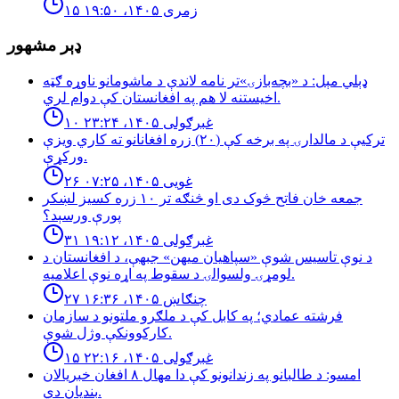
۱۵ زمری ۱۴۰۵، ۱۹:۵۰
ډېر مشهور
ډېلي مېل: د «بچه‌بازۍ»تر نامه لاندې د ماشومانو ناوړه ګټه
اخیستنه لا هم په افغانستان کې دوام لري.
۱۰ غبرګولی ۱۴۰۵، ۲۳:۲۴
تركيې د مالدارۍ په برخه كې (٢٠) زره افغانانو ته كاري ويزې
وركړې.
۲۶ غویی ۱۴۰۵، ۰۷:۲۵
جمعه خان فاتح څوک دی او څنګه تر ۱۰ زره کسیز لښکر
پورې ورسېد؟
۳۱ غبرګولی ۱۴۰۵، ۱۹:۱۲
د نوې تاسیس شوې «سپاهیان میهن» جبهې، د افغانستان د
لومړۍ ولسوالۍ د سقوط په اړه نوې اعلامیه.
۲۷ چنګاښ ۱۴۰۵، ۱۶:۳۶
فرشته عمادي؛ په کابل کې د ملګرو ملتونو د سازمان
کارکوونکې وژل شوې.
۱۵ غبرګولی ۱۴۰۵، ۲۲:۱۶
امسو: د طالبانو په زندانونو كې دا مهال ٨ افغان خبريالان
بنديان دي.