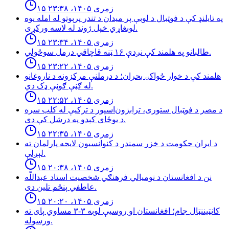
۱۵ زمری ۱۴۰۵، ۲۳:۳۸
په تایلنډ کې د فوټبال د لوبې پر میدان د تندر پرېوتو له امله یوه
لوبغاړي خپل ژوند له لاسه ورکړی.
۱۵ زمری ۱۴۰۵، ۲۳:۳۴
طالبانو په هلمند كې نږدې ۱۶ ټنه قاچاقي درمل سوځولي.
۱۵ زمری ۱۴۰۵، ۲۳:۲۲
هلمند كې د خوار ځواكۍ بحران؛ د درملنې مركزونه د ناروغانو
له ګڼې ګوڼې ډک دي.
۱۵ زمری ۱۴۰۵، ۲۲:۵۲
د مصر د فوټبال ستوری، ترابزون‌اسپور د ترکیې له کلب سره
د یوځای کېدو په درشل کې دی.
۱۵ زمری ۱۴۰۵، ۲۲:۳۵
د ایران حکومت د خزر سمندر د کنوانسیون لایحه پارلمان ته
لېږلې.
۱۵ زمری ۱۴۰۵، ۲۰:۳۸
نن د افغانستان د نوميالي فرهنګي شخصيت استاد عبداللّه
عاطفي پنځم تلين دى.
۱۵ زمری ۱۴۰۵، ۲۰:۲۰
کانټیننټال جام؛ افغانستان او روسیې لوبه ۳-۳ مساوي پای ته
ورسوله.