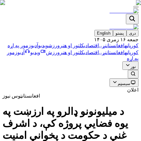
دری
پښتو
English
جمعه ۱۶ زمری ۱۴۰۵
کورپاڼه
افغانستان
نړۍ
اقتصادي
کلتور او هنر
ورزش
ویډیو
آډیو
زموږ په اړه
کورپاڼه
افغانستان
نړۍ
اقتصادي
کلتور او هنر
ورزش
ویډیو
آډیو
زموږ
په اړه
نور
سیسټم
اعلان
افغانستان
ټوس نیوز
د میلیونونو ډالرو په ارزښت په
یوه فضایي پروژه کې، د اشرف
غني د حکومت د پخواني امنیت