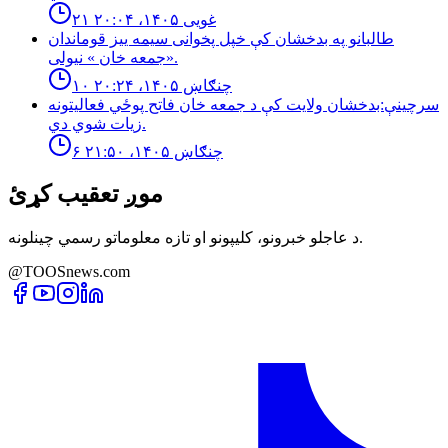
۲۱ غویی ۱۴۰۵، ۲۰:۰۴
طالبانو په بدخشان كې خپل پخوانى سيمه ييز قوماندان
«جمعه خان » نيولى.
۱۰ چنګاښ ۱۴۰۵، ۲۰:۲۴
سرچینې:بدخشان ولایت کې د جمعه خان فاتح پوځي فعالیتونه
زیات شوي دي.
۶ چنګاښ ۱۴۰۵، ۲۱:۵۰
موږ تعقیب کړئ
د عاجلو خبرونو، کلیپونو او تازه معلوماتو رسمي چینلونه.
@TOOSnews.com