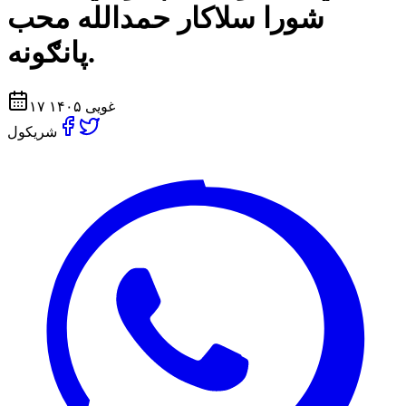
شورا سلاکار حمدالله محب
پانګونه.
۱۷ غویی ۱۴۰۵
شریکول