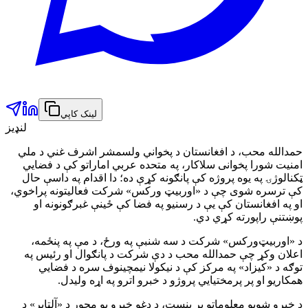
لینک کاپي
لنډیز
حمدالله محب، د افغانستان د پخواني ولسمشر اشرف غني د ملي
امنیت شورا پخوانی سلاکار، په متحده عربي اماراتو کې د فضايي
ټکنالوژۍ په یوه پروژه کې پانګونه کړې ده؛ دا اقدام په داسې حال
کې ترسره شوی چې د «اوربیټ ورکس» شرکت فعالیتونه پراخوي،
او په افغانستان کې یې د رسنیو په فضا کې ځینې غبرګونونه او
پوښتنې راپورته کړي دي.
د «اوربیټ‌ورکس» شرکت د سه شنبې په ورځ، د مې په پنځمه،
اعلان وکړ چې حمدالله محب د دې شرکت د پانګوال او رئیس په
توګه د «کیزاد» په مرکز کې د نیکولا نیمچینوف سره د فضايي
همکاریو او پر پرمختیايي پروژو د خبرو اترو په اړه ولیدل.
د خپرو شویو معلوماتو پر بنسټ، د دغو خبرو یو محور د «آلټایر» د