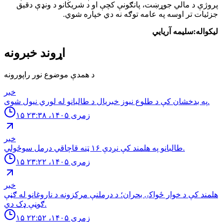
پروژې د مالي جوړښت، پانګونې کچې او د شریکانو د ونډې دقیق
جزئیات تر اوسه په عامه توګه نه دي خپاره شوي.
لیکواله:سلیمه آریایي
اړوند خبرونه
د همدې موضوع نور راپورونه
خبر
په بدخشان كې د طلوع نيوز خبريال د طالبانو له لوري نيول شوى.
۱۵ زمری ۱۴۰۵، ۲۳:۳۸
خبر
طالبانو په هلمند كې نږدې ۱۶ ټنه قاچاقي درمل سوځولي.
۱۵ زمری ۱۴۰۵، ۲۳:۲۲
خبر
هلمند كې د خوار ځواكۍ بحران؛ د درملنې مركزونه د ناروغانو له ګڼې
ګوڼې ډک دي.
۱۵ زمری ۱۴۰۵، ۲۲:۵۲