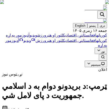
دری
پښتو
English
جمعه ۱۶ زمری ۱۴۰۵
کورپاڼه
افغانستان
نړۍ
اقتصادي
کلتور او هنر
ورزش
ویډیو
آډیو
زموږ په اړه
کورپاڼه
افغانستان
نړۍ
اقتصادي
کلتور او هنر
ورزش
ویډیو
آډیو
زموږ
په اړه
نور
سیسټم
اعلان
نړۍ
ټوس نیوز
ټرمپ:د بریدونو دوام به د اسلامي
جمهوریت د پای لامل شي.