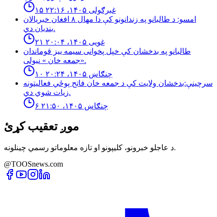
۱۵ غبرګولی ۱۴۰۵، ۲۲:۱۶
امسو: د طالبانو په زندانونو كې دا مهال ٨ افغان خبريالان
بنديان دي.
۲۱ غویی ۱۴۰۵، ۲۰:۰۴
طالبانو په بدخشان كې خپل پخوانى سيمه ييز قوماندان
«جمعه خان » نيولى.
۱۰ چنګاښ ۱۴۰۵، ۲۰:۲۴
سرچینې:بدخشان ولایت کې د جمعه خان فاتح پوځي فعالیتونه
زیات شوي دي.
۶ چنګاښ ۱۴۰۵، ۲۱:۵۰
موږ تعقیب کړئ
د عاجلو خبرونو، کلیپونو او تازه معلوماتو رسمي چینلونه.
@TOOSnews.com