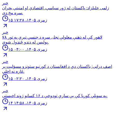
خبر
زلمی خليلزاد: پاكستان له ژور سياسي، اقتصادي او امنيتي بحران
سره مخ دى.
۱۵ زمری ۱۴۰۵، ۱۷:۲۸
خبر
لاهور کې له ذهنې معلولې نجلۍ سره د جنسي تېري په تور ٧٨
پوليس له دندو ځنډول شوي.
۱۵ زمری ۱۴۰۵، ۰۴:۰۰
خبر
اصف درانى: باكستان دي د افغانستان د كورنيو ستونزو مسؤليت پر
غاره نه اخلي.
۱۵ زمری ۱۴۰۵، ۰۲:۲۰
خبر
په سويلي کوریا کې بې سارې تودوخې د ۱۶ کسانو ژوند اخیستی.
۱۴ زمری ۱۴۰۵، ۱۴:۵۸