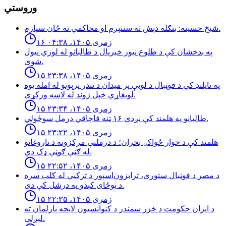
وروستي
شيخ حسينه: بنګله دېش ته ستنېږم او محاكمې ته ځان سپارم.
۱۶ زمری ۱۴۰۵، ۰۴:۳۸
په بدخشان كې د طلوع نيوز خبريال د طالبانو له لوري نيول
شوى.
۱۵ زمری ۱۴۰۵، ۲۳:۳۸
په تایلنډ کې د فوټبال د لوبې پر میدان د تندر پرېوتو له امله یوه
لوبغاړي خپل ژوند له لاسه ورکړی.
۱۵ زمری ۱۴۰۵، ۲۳:۳۴
طالبانو په هلمند كې نږدې ۱۶ ټنه قاچاقي درمل سوځولي.
۱۵ زمری ۱۴۰۵، ۲۳:۲۲
هلمند كې د خوار ځواكۍ بحران؛ د درملنې مركزونه د ناروغانو
له ګڼې ګوڼې ډک دي.
۱۵ زمری ۱۴۰۵، ۲۲:۵۲
د مصر د فوټبال ستوری، ترابزون‌اسپور د ترکیې له کلب سره
د یوځای کېدو په درشل کې دی.
۱۵ زمری ۱۴۰۵، ۲۲:۳۵
د ایران حکومت د خزر سمندر د کنوانسیون لایحه پارلمان ته
لېږلې.