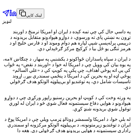
لینک کاپي
لنډیز
په داسې حال کې چې تمه کېده د ایران او امریکا ترمنځ د اوربند
تړون به نښتې پای ته ورسوي، د دواړو هېوادونو متقابل بریدونه د
درېیمې پرله‌پسې شپې لپاره هم دوام وموند او د فارس خلیج او د
هرمز تنګی یو ځل بیا د کړکېچ مرکز ګرځېدلي دي.
د ایران د سپاه پاسداران ځواکونو د یکشنبې په سهار، د چنګاښ ۷مه،
په یوه بیان کې وویل چې د امریکا له خوا د «اوربند د نقض» په ځواب
کې یې اته پوځي اهداف، چې پکې په کوېټ کې د «علي السالم»
پوځي اډه او په بحرین کې د امریکا د پنځمې سمندري بېړۍ اړوند
تاسیسات شامل دي، په توغندیو او بې‌پیلوټه الوتکو هدف ګرځولي
دي.
په ورته وخت کې د کوېټ او بحرین رسنیو راپور ورکړی چې د دواړو
هېوادونو د هوايي دفاع سیستمونه فعال شوي څو د ایران له لوري
توغول شوي بریدونه شنډ کړي.
له بلې خوا، د امریکا ولسمشر ډونالډ ټرمپ ویلي چې د امریکا پوځ د
ایران د توغندیو زېرمتونونه، د بې‌پیلوټه الوتکو مرکزونه او سمندري
راداري سیستمونه د هوايي بریدونو هدف ګرځولي دي. هغه دا