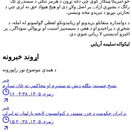
خو امریکا ټینګار کوي چې دغه تړون د هرمز تنګي د سمندري تګ
راتګ د بشپړې ازادۍ پر اصل ولاړ دی او هېڅ هېواد حق نه لري چې د
تجارتي بېړیو د تېرېدو مخه ونیسي.
د دوامداره متقابلو بریدونو او زیاتېدونکو لفظي ګواښونو له امله، د
شخړې د پراخېدو او د هغې د سیمه‌ییز امنیت او نړیوالې سوداګرۍ پر
اغېزو اندېښنې لا زیاتې شوي دي.
لیکواله:سلیمه آریایي
اړوند خبرونه
د همدې موضوع نور راپورونه
خبر
شيخ حسينه: بنګله دېش ته ستنېږم او محاكمې ته ځان سپارم.
۱۶ زمری ۱۴۰۵، ۰۴:۳۸
خبر
د ایران حکومت د خزر سمندر د کنوانسیون لایحه پارلمان ته لېږلې.
۱۵ زمری ۱۴۰۵، ۲۰:۳۸