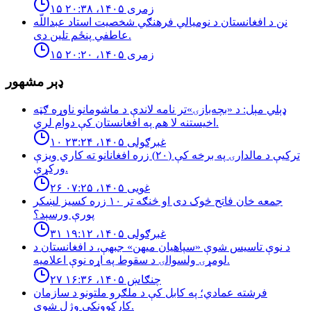
۱۵ زمری ۱۴۰۵، ۲۰:۳۸
نن د افغانستان د نوميالي فرهنګي شخصيت استاد عبداللّه
عاطفي پنځم تلين دى.
۱۵ زمری ۱۴۰۵، ۲۰:۲۰
ډېر مشهور
ډېلي مېل: د «بچه‌بازۍ»تر نامه لاندې د ماشومانو ناوړه ګټه
اخیستنه لا هم په افغانستان کې دوام لري.
۱۰ غبرګولی ۱۴۰۵، ۲۳:۲۴
تركيې د مالدارۍ په برخه كې (٢٠) زره افغانانو ته كاري ويزې
وركړې.
۲۶ غویی ۱۴۰۵، ۰۷:۲۵
جمعه خان فاتح څوک دی او څنګه تر ۱۰ زره کسیز لښکر
پورې ورسېد؟
۳۱ غبرګولی ۱۴۰۵، ۱۹:۱۲
د نوې تاسیس شوې «سپاهیان میهن» جبهې، د افغانستان د
لومړۍ ولسوالۍ د سقوط په اړه نوې اعلامیه.
۲۷ چنګاښ ۱۴۰۵، ۱۶:۳۶
فرشته عمادي؛ په کابل کې د ملګرو ملتونو د سازمان
کارکوونکې وژل شوې.