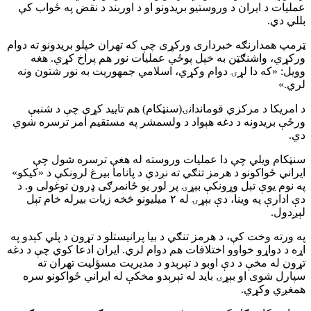
عملیات د ایران د وروستیو بریدونو او د اوربند د نقض په ځواب کې
بللي دي.
ټرمپ همدارنګه خبرداری ورکړی چې که تهران خپلو بریدونو ته دوام
ورکړي، واشنګټن به خپل پوځي عملیات نور هم پراخ کړي. هغه
وویل: «که دا لړۍ دوام وکړي، اسلامي جمهوریت به نور شتون ونه
لري.»
د امریکا د مرکزي قوماندانۍ(سنټکام) هم تایید کړې چې د شنبې
ورځې بریدونه د دغه هېواد د ولسمشر په مستقیم امر ترسره شوي
دي.
سنټکام ویلي چې دا عملیات وروسته له هغې ترسره شول چې
ایراني ځواکونو د هرمز تنګي ته نږدې د پاناما بیرغ لرونکې د «کیکو»
په نوم یوې تېل وړونکې بېړۍ پر لور یو ځانمرګی ډرون توغولی و. د
دې ادارې په وینا، دې بېړۍ له ۲ میلیونو څخه زیات بیرله خام تېل
لېږدول.
په ورته وخت کې، د هرمز تنګي د بیا پرانیستلو د تړون د پلي کېدو په
اړه د دواړو خواوو اختلافات هم دوام لري. ایران ادعا کوي چې د دغه
تړون له مخې د دې اوبو د تېرېدو د مدیریت مسؤلیت تهران ته
سپارل شوی او بېړۍ باید له تېرېدو مخکې له ایراني ځواکونو سره
همغږي وکړي.