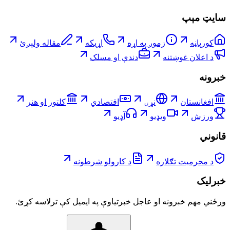
سایټ مېپ
کورپاڼه
زموږ په اړه
اړیکه
مقاله ولېږئ
د اعلان غوښتنه
دندې او مسلک
خبرونه
افغانستان
نړۍ
اقتصادي
کلتور او هنر
ورزش
ویډیو
آډیو
قانوني
د محرمیت تګلاره
د کارولو شرطونه
خبرلیک
ورځني مهم خبرونه او عاجل خبرتیاوې په ایمیل کې ترلاسه کړئ.