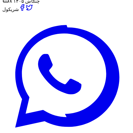
۸ چنګاښ ۱۴۰۵
شریکول