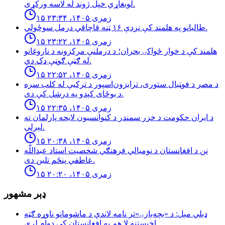
لوبغاړي خپل ژوند له لاسه ورکړی.
۱۵ زمری ۱۴۰۵، ۲۳:۳۴
طالبانو په هلمند كې نږدې ۱۶ ټنه قاچاقي درمل سوځولي.
۱۵ زمری ۱۴۰۵، ۲۳:۲۲
هلمند كې د خوار ځواكۍ بحران؛ د درملنې مركزونه د ناروغانو
له ګڼې ګوڼې ډک دي.
۱۵ زمری ۱۴۰۵، ۲۲:۵۲
د مصر د فوټبال ستوری، ترابزون‌اسپور د ترکیې له کلب سره
د یوځای کېدو په درشل کې دی.
۱۵ زمری ۱۴۰۵، ۲۲:۳۵
د ایران حکومت د خزر سمندر د کنوانسیون لایحه پارلمان ته
لېږلې.
۱۵ زمری ۱۴۰۵، ۲۰:۳۸
نن د افغانستان د نوميالي فرهنګي شخصيت استاد عبداللّه
عاطفي پنځم تلين دى.
۱۵ زمری ۱۴۰۵، ۲۰:۲۰
ډېر مشهور
ډېلي مېل: د «بچه‌بازۍ»تر نامه لاندې د ماشومانو ناوړه ګټه
اخیستنه لا هم په افغانستان کې دوام لري.