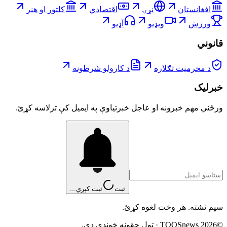
افغانستان
نړۍ
اقتصادي
کلتور او هنر
ورزش
ویډیو
آډیو
قانوني
د محرمیت تګلاره
د کارولو شرطونه
خبرلیک
ورځني مهم خبرونه او عاجل خبرتیاوې په ایمیل کې ترلاسه کړئ.
ثبت
ثبت کېږي...
سپم نشته. هر وخت لغوه کړئ.
©
2026
TOOSnews
·
ټول حقونه خوندي دي.