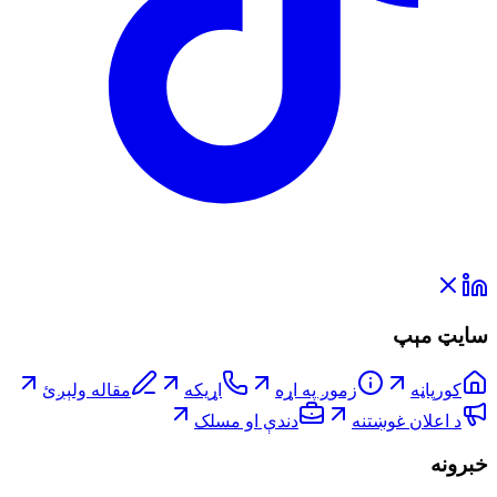
سایټ مېپ
کورپاڼه
زموږ په اړه
اړیکه
مقاله ولېږئ
د اعلان غوښتنه
دندې او مسلک
خبرونه