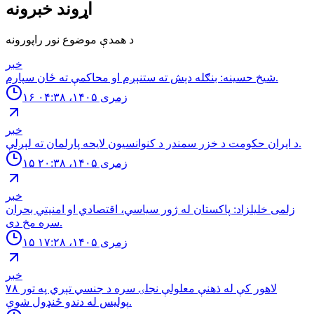
اړوند خبرونه
د همدې موضوع نور راپورونه
خبر
شيخ حسينه: بنګله دېش ته ستنېږم او محاكمې ته ځان سپارم.
۱۶ زمری ۱۴۰۵، ۰۴:۳۸
خبر
د ایران حکومت د خزر سمندر د کنوانسیون لایحه پارلمان ته لېږلې.
۱۵ زمری ۱۴۰۵، ۲۰:۳۸
خبر
زلمی خليلزاد: پاكستان له ژور سياسي، اقتصادي او امنيتي بحران
سره مخ دى.
۱۵ زمری ۱۴۰۵، ۱۷:۲۸
خبر
لاهور کې له ذهنې معلولې نجلۍ سره د جنسي تېري په تور ٧٨
پوليس له دندو ځنډول شوي.