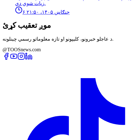
زیات شوي دي.
۶ چنګاښ ۱۴۰۵، ۲۱:۵۰
موږ تعقیب کړئ
د عاجلو خبرونو، کلیپونو او تازه معلوماتو رسمي چینلونه.
@TOOSnews.com