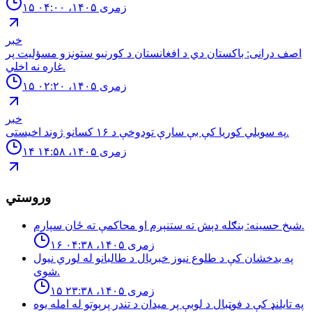
۱۵ زمری ۱۴۰۵، ۰۴:۰۰
خبر
اصف درانى: باكستان دي د افغانستان د كورنيو ستونزو مسؤليت پر
غاره نه اخلي.
۱۵ زمری ۱۴۰۵، ۰۲:۲۰
خبر
په سويلي کوریا کې بې سارې تودوخې د ۱۶ کسانو ژوند اخیستی.
۱۴ زمری ۱۴۰۵، ۱۴:۵۸
وروستي
شيخ حسينه: بنګله دېش ته ستنېږم او محاكمې ته ځان سپارم.
۱۶ زمری ۱۴۰۵، ۰۴:۳۸
په بدخشان كې د طلوع نيوز خبريال د طالبانو له لوري نيول
شوى.
۱۵ زمری ۱۴۰۵، ۲۳:۳۸
په تایلنډ کې د فوټبال د لوبې پر میدان د تندر پرېوتو له امله یوه