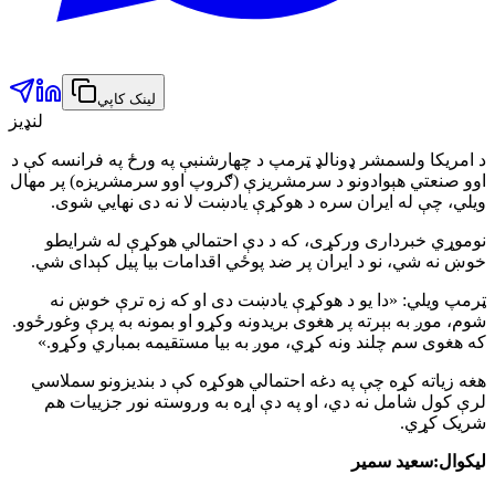
لینک کاپي
لنډیز
د امریکا ولسمشر ډونالډ ټرمپ د چهارشنبې په ورځ په فرانسه کې د
اوو صنعتي هېوادونو د سرمشریزې (ګروپ اوو سرمشریزه) پر مهال
ویلي، چې له ایران سره د هوکړې یادښت لا نه دی نهايي شوی.
نوموړي خبرداری ورکړی، که د دې احتمالي هوکړې له شرایطو
خوښ نه شي، نو د ایران پر ضد پوځي اقدامات بیا پیل کېدای شي.
ټرمپ ویلي: «دا یو د هوکړې یادښت دی او که زه ترې خوښ نه
شوم، موږ به بېرته پر هغوی بریدونه وکړو او بمونه به پرې وغورځوو.
که هغوی سم چلند ونه کړي، موږ به بیا مستقیمه بمباري وکړو.»
هغه زیاته کړه چې په دغه احتمالي هوکړه کې د بندیزونو سملاسي
لرې کول شامل نه دي، او په دې اړه به وروسته نور جزییات هم
شریک کړي.
لیکوال:سعید سمیر