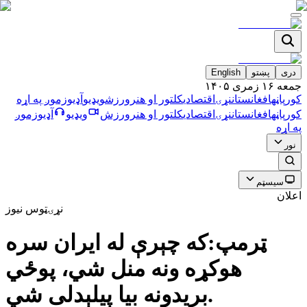
دری
پښتو
English
جمعه ۱۶ زمری ۱۴۰۵
کورپاڼه
افغانستان
نړۍ
اقتصادي
کلتور او هنر
ورزش
ویډیو
آډیو
زموږ په اړه
کورپاڼه
افغانستان
نړۍ
اقتصادي
کلتور او هنر
ورزش
ویډیو
آډیو
زموږ
په اړه
نور
سیسټم
اعلان
نړۍ
ټوس نیوز
ټرمپ:که چېرې له ايران سره
هوكړه ونه منل شي، پوځي
بريدونه بيا پيلېدلى شي.