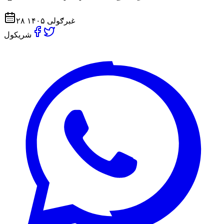
۲۸ غبرګولی ۱۴۰۵
شریکول