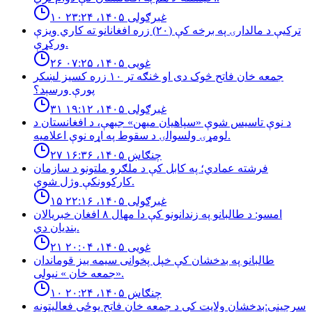
۱۰ غبرګولی ۱۴۰۵، ۲۳:۲۴
تركيې د مالدارۍ په برخه كې (٢٠) زره افغانانو ته كاري ويزې
وركړې.
۲۶ غویی ۱۴۰۵، ۰۷:۲۵
جمعه خان فاتح څوک دی او څنګه تر ۱۰ زره کسیز لښکر
پورې ورسېد؟
۳۱ غبرګولی ۱۴۰۵، ۱۹:۱۲
د نوې تاسیس شوې «سپاهیان میهن» جبهې، د افغانستان د
لومړۍ ولسوالۍ د سقوط په اړه نوې اعلامیه.
۲۷ چنګاښ ۱۴۰۵، ۱۶:۳۶
فرشته عمادي؛ په کابل کې د ملګرو ملتونو د سازمان
کارکوونکې وژل شوې.
۱۵ غبرګولی ۱۴۰۵، ۲۲:۱۶
امسو: د طالبانو په زندانونو كې دا مهال ٨ افغان خبريالان
بنديان دي.
۲۱ غویی ۱۴۰۵، ۲۰:۰۴
طالبانو په بدخشان كې خپل پخوانى سيمه ييز قوماندان
«جمعه خان » نيولى.
۱۰ چنګاښ ۱۴۰۵، ۲۰:۲۴
سرچینې:بدخشان ولایت کې د جمعه خان فاتح پوځي فعالیتونه