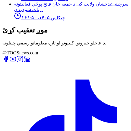
سرچینې:بدخشان ولایت کې د جمعه خان فاتح پوځي فعالیتونه
زیات شوي دي.
۶ چنګاښ ۱۴۰۵، ۲۱:۵۰
موږ تعقیب کړئ
د عاجلو خبرونو، کلیپونو او تازه معلوماتو رسمي چینلونه.
@TOOSnews.com