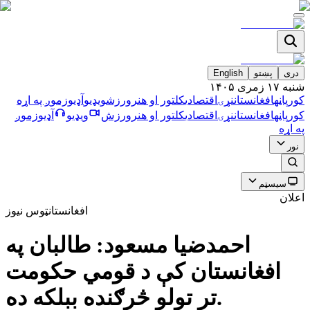
دری
پښتو
English
شنبه ۱۷ زمری ۱۴۰۵
کورپاڼه
افغانستان
نړۍ
اقتصادي
کلتور او هنر
ورزش
ویډیو
آډیو
زموږ په اړه
کورپاڼه
افغانستان
نړۍ
اقتصادي
کلتور او هنر
ورزش
ویډیو
آډیو
زموږ
په اړه
نور
سیسټم
اعلان
افغانستان
ټوس نیوز
احمدضيا مسعود: طالبان په
افغانستان كې د قومي حكومت
تر تولو څرګنده ببلكه ده.