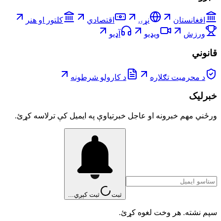
افغانستان
نړۍ
اقتصادي
کلتور او هنر
ورزش
ویډیو
آډیو
قانوني
د محرمیت تګلاره
د کارولو شرطونه
خبرلیک
ورځني مهم خبرونه او عاجل خبرتیاوې په ایمیل کې ترلاسه کړئ.
ثبت
ثبت کېږي...
سپم نشته. هر وخت لغوه کړئ.