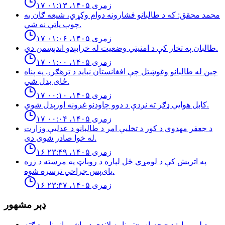
۱۷ زمری ۱۴۰۵، ۰۱:۱۳
محمد محقق: كه د طالبانو فشارونه دوام وكړي، شيعه ګان به
چوپ پاتې نه شي.
۱۷ زمری ۱۴۰۵، ۰۱:۰۶
طالبان په تخار کې د امنيتي وضعيت له خرابېدو اندېښمن دي.
۱۷ زمری ۱۴۰۵، ۰۱:۰۰
چین له طالبانو وغوښتل چې افغانستان نباید د ترهګرۍ په پناه
ځای بدل شي.
۱۷ زمری ۱۴۰۵، ۰۰:۱۰
كابل هوايي ډګر ته نږدې د دوو چاودنو غږونه اورېدل شوي.
۱۷ زمری ۱۴۰۵، ۰۰:۰۴
د جعفر مهدوي د کور د تخلیې امر د طالبانو د عدلیې وزارت
له خوا صادر شوی دی.
۱۶ زمری ۱۴۰۵، ۲۳:۴۹
په اتریش کې د لومړي ځل لپاره د روباټ په مرسته د زړه
بای‌پس جراحي ترسره شوه.
۱۶ زمری ۱۴۰۵، ۲۳:۳۷
ډېر مشهور
ډېلي مېل: د «بچه‌بازۍ»تر نامه لاندې د ماشومانو ناوړه ګټه