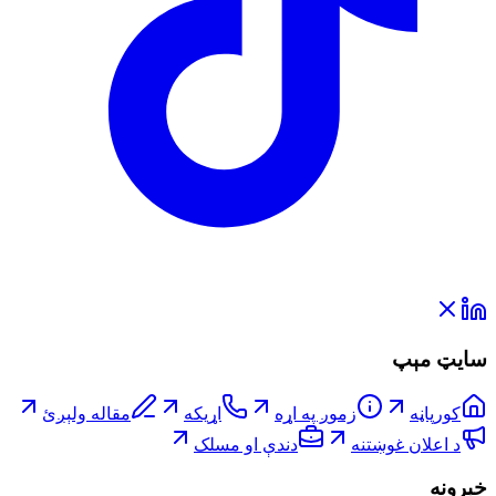
سایټ مېپ
کورپاڼه
زموږ په اړه
اړیکه
مقاله ولېږئ
د اعلان غوښتنه
دندې او مسلک
خبرونه