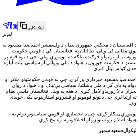
لینک کاپي
لنډیز
د افغانستان د مخکني جمهوري نظام د ولسمشر احمدضیا مسعود په
یوې مقالې کې ویلي، طالبان په افغانستان کې د قومي حکومت
وروستۍ او تر ټولو څرګنده بېلګه ده. نوموړي ویلي، چې د یوه قوم پر
بنسټ د حکومت جوړول د هېواد د ملي یووالي او سیاسي ثبات لپاره
جدي ګواښ بلل کېږي.
احمدضیا مسعود خبرداری ورکړی، چې له قومي حکومتونو ملاتړ او
دوام په پای کې د ملي پاشلتیا، سیاسي بې‌ثباتۍ او د هېواد د روان
بحران د لا ژورېدو لامل کېږي. د هغه په وینا، افغانستان داسې نظام
ته اړتیا لري چې د ټولو قومونو او قشرونو استازیتوب پکې خوندي
وي.
نوموړي ټینګار کړی، چې د انحصاري او قومي سیاستونو دوام به
هېواد له لا ډېرو ستونزو او اختلافونو سره مخ کړي.
لیکوال:سعید سمیر