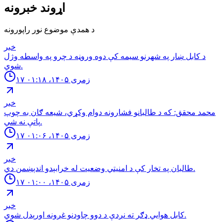
اړوند خبرونه
د همدې موضوع نور راپورونه
خبر
د كابل ښار په شهرنو سيمه كې دوه وروڼه د چرو په واسطه وژل
شوي.
۱۷ زمری ۱۴۰۵، ۰۱:۱۸
خبر
محمد محقق: كه د طالبانو فشارونه دوام وكړي، شيعه ګان به چوپ
پاتې نه شي.
۱۷ زمری ۱۴۰۵، ۰۱:۰۶
خبر
طالبان په تخار کې د امنيتي وضعيت له خرابېدو اندېښمن دي.
۱۷ زمری ۱۴۰۵، ۰۱:۰۰
خبر
كابل هوايي ډګر ته نږدې د دوو چاودنو غږونه اورېدل شوي.