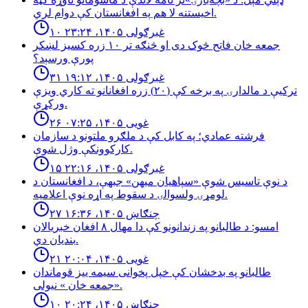
اخیستنه لا هم په افغانستان کې دوام لري.
۱۰ غبرګولی ۱۴۰۵، ۲۳:۲۴
جمعه خان فاتح څوک دی او څنګه تر ۱۰ زره کسیز لښکر
پورې ورسېد؟
۳۱ غبرګولی ۱۴۰۵، ۱۹:۱۲
تركيې د مالدارۍ په برخه كې (٢٠) زره افغانانو ته كاري ويزې
وركړې.
۲۶ غویی ۱۴۰۵، ۰۷:۲۵
فرشته عمادي؛ په کابل کې د ملګرو ملتونو د سازمان
کارکوونکې وژل شوې.
۱۵ غبرګولی ۱۴۰۵، ۲۲:۱۶
د نوې تاسیس شوې «سپاهیان میهن» جبهې، د افغانستان د
لومړۍ ولسوالۍ د سقوط په اړه نوې اعلامیه.
۲۷ چنګاښ ۱۴۰۵، ۱۶:۳۶
امسو: د طالبانو په زندانونو كې دا مهال ٨ افغان خبريالان
بنديان دي.
۲۱ غویی ۱۴۰۵، ۲۰:۰۴
طالبانو په بدخشان كې خپل پخوانى سيمه ييز قوماندان
«جمعه خان » نيولى.
۱۰ چنګاښ ۱۴۰۵، ۲۰:۲۴