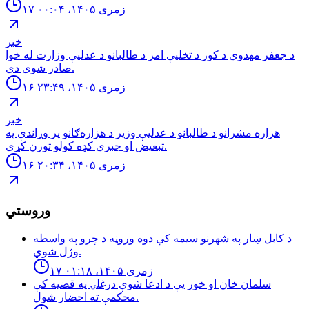
۱۷ زمری ۱۴۰۵، ۰۰:۰۴
خبر
د جعفر مهدوي د کور د تخلیې امر د طالبانو د عدلیې وزارت له خوا
صادر شوی دی.
۱۶ زمری ۱۴۰۵، ۲۳:۴۹
خبر
هزاره مشرانو د طالبانو د عدلیې وزیر د هزاره‌ګانو پر وړاندې په
تبعیض او جبري کډه کولو تورن کړی.
۱۶ زمری ۱۴۰۵، ۲۰:۳۴
وروستي
د كابل ښار په شهرنو سيمه كې دوه وروڼه د چرو په واسطه
وژل شوي.
۱۷ زمری ۱۴۰۵، ۰۱:۱۸
سلمان خان او خور یې د ادعا شوې درغلۍ په قضيه كې
محكمې ته احضار شول.